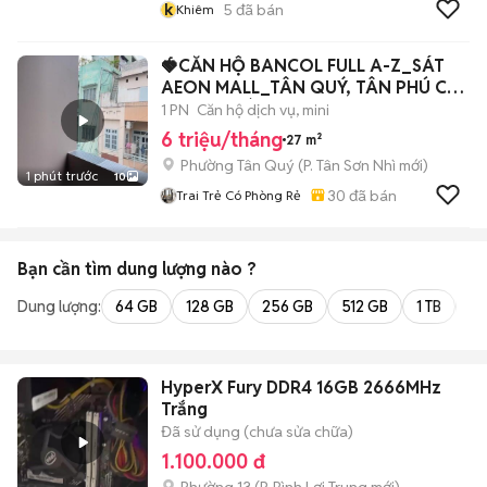
k
5
đã bán
Khiêm
🍓CĂN HỘ BANCOL FULL A-Z_SÁT
AEON MALL_TÂN QUÝ, TÂN PHÚ CÓ
THANG MÁY
1 PN
Căn hộ dịch vụ, mini
6 triệu/tháng
27 m²
Phường Tân Quý
(
P. Tân Sơn Nhì
mới)
1 phút trước
10
30
đã bán
Trai Trẻ Có Phòng Rẻ
Bạn cần tìm
dung lượng
nào ?
Dung lượng:
64 GB
128 GB
256 GB
512 GB
1 TB
2 
HyperX Fury DDR4 16GB 2666MHz
Trắng
Đã sử dụng (chưa sửa chữa)
1.100.000 đ