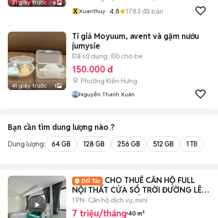
31 giây trước
6
X
4.8
1783
đã bán
Xuanthuy
Ti giả Moyuum, avent và gặm nướu
jumysie
Đã sử dụng
Đồ cho bé
150.000 đ
Phường Kiến Hưng
41 giây trước
1
Nguyễn Thanh Xuân
Bạn cần tìm
dung lượng
nào ?
Dung lượng:
64 GB
128 GB
256 GB
512 GB
1 TB
2 
CHO THUÊ CĂN HỘ FULL
NỘI THẤT CỬA SỔ TRỜI ĐƯỜNG LÊ
VĂN THỌ - GÒ VẤP
1 PN
Căn hộ dịch vụ, mini
7 triệu/tháng
40 m²