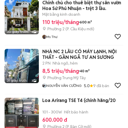
Chính chủ cho thuê biệt thự sân vườn
Hoa Sứ Phú Nhuận - trệt 3 lầu.
Mặt bằng kinh doanh
110 triệu/tháng
600 m²
Phường 2
(
P. Cầu Kiệu
mới)
30 giây trước
3
Ms Thư
NHÀ NC 2 LẦU CÓ MÁY LẠNH, NỘI
THẤT - GẦN NGÃ TƯ AN SƯƠNG
2 PN
Nhà ngõ, hẻm
8,5 triệu/tháng
40 m²
Phường Trung Mỹ Tây
31 giây trước
3
5.0
9
đã bán
NGUYỄN VĂN CƯỜNG
Loa Arirang TSE T4 (chính hãng/20
101 - 300W
Hết bảo hành
600.000 đ
Phường 2
(
P. Bàn Cờ
mới)