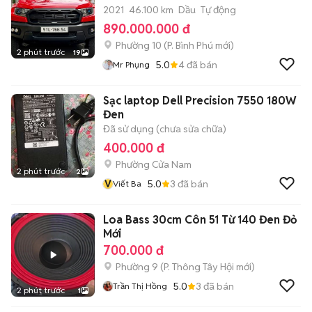
2021
46.100 km
Dầu
Tự động
890.000.000 đ
Phường 10
(
P. Bình Phú
mới)
2 phút trước
19
5.0
4
đã bán
Mr Phụng
Sạc laptop Dell Precision 7550 180W
Đen
Đã sử dụng (chưa sửa chữa)
400.000 đ
Phường Cửa Nam
2 phút trước
2
V
5.0
3
đã bán
Viết Ba
Loa Bass 30cm Côn 51 Từ 140 Đen Đỏ
Mới
700.000 đ
Phường 9
(
P. Thông Tây Hội
mới)
5.0
3
đã bán
Trần Thị Hồng
2 phút trước
1