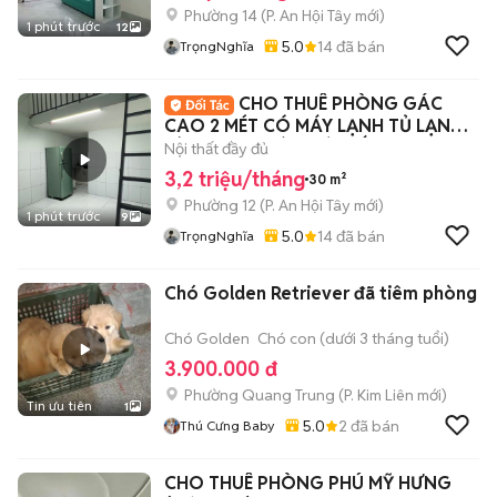
Phường 14
(
P. An Hội Tây
mới)
1 phút trước
12
5.0
14
đã bán
TrọngNghĩa
CHO THUÊ PHÒNG GÁC
CAO 2 MÉT CÓ MÁY LẠNH TỦ LẠNH
BÙI QUANG LÀ - GÒ VẤP
Nội thất đầy đủ
3,2 triệu/tháng
30 m²
Phường 12
(
P. An Hội Tây
mới)
1 phút trước
9
5.0
14
đã bán
TrọngNghĩa
Chó Golden Retriever đã tiêm phòng
Chó Golden
Chó con (dưới 3 tháng tuổi)
3.900.000 đ
Phường Quang Trung
(
P. Kim Liên
mới)
Tin ưu tiên
1
5.0
2
đã bán
Thú Cưng Baby
CHO THUÊ PHÒNG PHÚ MỸ HƯNG