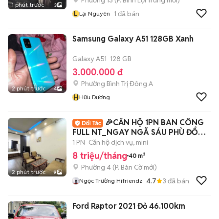
Phường 13
(
P. Bình Lợi Trung
mới)
1 phút trước
3
L
1
đã bán
Lại Nguyên
Samsung Galaxy A51 128GB Xanh
Galaxy A51
128 GB
3.000.000 đ
Phường Bình Trị Đông A
2 phút trước
4
H
Hữu Dương
🎉CĂN HỘ 1PN BAN CÔNG
FULL NT_NGAY NGÃ SÁU PHÙ ĐỔNG
Q1
1 PN
Căn hộ dịch vụ, mini
8 triệu/tháng
40 m²
Phường 4
(
P. Bàn Cờ
mới)
2 phút trước
9
4.7
3
đã bán
Ngọc Trường Hifriendz
Ford Raptor 2021 Đỏ 46.100km