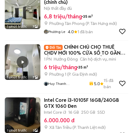
(chính chủ)
Nội thất đầy đủ
6,8 triệu/tháng
35 m²
Phường Tân Phong
(
P. Tân Hưng
mới)
1 phút trước
7
4.0
1
đã bán
Phương Le
CHÍNH CHỦ CHO THUÊ
CHDV MỚI 100% CỬA SỔ TO GẦN
CẦU BÔNG, CHỢ BÀ CHIỂU
1 PN
Hướng Đông
Căn hộ dịch vụ, mini
6 triệu/tháng
35 m²
Phường 1
(
P. Gia Định
mới)
1 phút trước
7
15
đã
5.0
Huy Thanh
bán
Apartments - Chuyên
Chung Cư, Căn Hộ Dịch
Intel Core i3-10105F 16GB/240GB
Vụ, Phòng Trọ TP.HCM
GTX 1060 Đen
Intel Core i3
16 GB
250 GB
SSD
6.000.000 đ
Xã Tân Triều
(
P. Thanh Liệt
mới)
1 phút trước
3