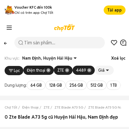
Voucher KFC đến 100k
Tải app
Chỉ có trên app Chợ Tốt
Khu vực:
Nam Định, Huyện Hải Hậu
Xoá lọc
Điện thoại
ZTE
4489
Giá
Lọc
Dung lượng:
64 GB
128 GB
256 GB
512 GB
1 TB
2 
Chợ Tốt
Điện thoại
ZTE
ZTE Blade A73 5G
ZTE Blade A73 5G Nam Đ
0 Zte Blade A73 5g cũ Huyện Hải Hậu, Nam Định đẹp