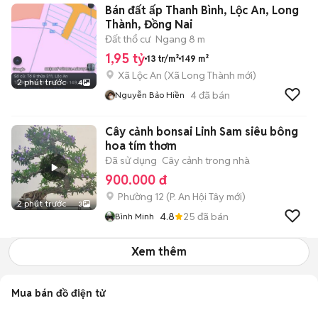
Bán đất ấp Thanh Bình, Lộc An, Long
Thành, Đồng Nai
Đất thổ cư
Ngang 8 m
1,95 tỷ
13 tr/m²
149 m²
Xã Lộc An
(
Xã Long Thành
mới)
2 phút trước
4
4
đã bán
Nguyễn Bảo Hiền
Cây cảnh bonsai Linh Sam siêu bông
hoa tím thơm
Đã sử dụng
Cây cảnh trong nhà
900.000 đ
Phường 12
(
P. An Hội Tây
mới)
2 phút trước
3
4.8
25
đã bán
Bình Minh
Xem thêm
Mua bán đồ điện tử