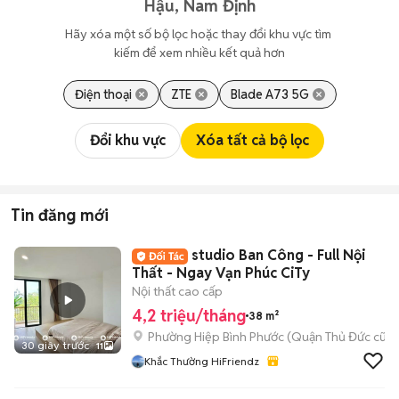
Hậu, Nam Định
Hãy xóa một số bộ lọc hoặc thay đổi khu vực tìm 
kiếm để xem nhiều kết quả hơn
Điện thoại
ZTE
Blade A73 5G
Đổi khu vực
Xóa tất cả bộ lọc
Tin đăng mới
studio Ban Công - Full Nội
Thất - Ngay Vạn Phúc CiTy
Nội thất cao cấp
4,2 triệu/tháng
38 m²
Phường Hiệp Bình Phước (Quận Thủ Đức cũ)
30 giây trước
11
Khắc Thường HiFriendz