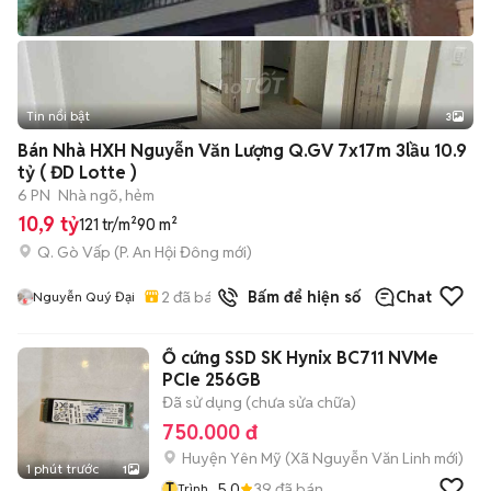
Tin nổi bật
3
Bán Nhà HXH Nguyễn Văn Lượng Q.GV 7x17m 3lầu 10.9
tỷ ( ĐD Lotte )
6 PN
Nhà ngõ, hẻm
10,9 tỷ
121 tr/m²
90 m²
Q. Gò Vấp
(
P. An Hội Đông
mới)
2
đã bán
Bấm để hiện số
Chat
Nguyễn Quý Đại
Ổ cứng SSD SK Hynix BC711 NVMe
PCIe 256GB
Đã sử dụng (chưa sửa chữa)
750.000 đ
Huyện Yên Mỹ
(
Xã Nguyễn Văn Linh
mới)
1 phút trước
1
T
5.0
39
đã bán
Trình