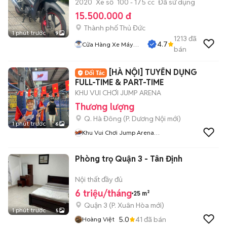
2020
Xe số
100 - 175 cc
Đã sử dụng
15.500.000 đ
Thành phố Thủ Đức
1 phút trước
9
1213
đã
4.7
Cửa Hàng Xe Máy
bán
Sơn Thủ Đức
[HÀ NỘI] TUYỂN DỤNG
FULL-TIME & PART-TIME
KHU VUI CHƠI JUMP ARENA
Thương lượng
Q. Hà Đông
(
P. Dương Nội
mới)
1 phút trước
6
Khu Vui Chơi Jump Arena
Tuyển Dụng
Phòng trọ Quận 3 - Tân Định
Nội thất đầy đủ
6 triệu/tháng
25 m²
Quận 3
(
P. Xuân Hòa
mới)
1 phút trước
5
5.0
41
đã bán
Hoàng Việt