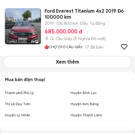
Ford Everest Titanium 4x2 2019 Đỏ
100000 km
2019
126.800 km
Dầu
Tự động
685.000.000 đ
Q. Cầu Giấy
(
P. Nghĩa Đô
mới)
1 phút trước
20
17
đã bán
CHỢ ÔTÔ CẦU GIẤY
Xem thêm
Mua bán điện thoại
Thành phố Phủ Lý
Huyện Bình Lục
Thị xã Duy Tiên
Huyện Kim Bảng
Huyện Lý Nhân
Huyện Thanh Liêm