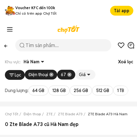
Voucher KFC đến 100k
Tải app
Chỉ có trên app Chợ Tốt
Khu vực:
Hà Nam
Xoá lọc
Điện thoại
67
Giá
Lọc
Dung lượng:
64 GB
128 GB
256 GB
512 GB
1 TB
2 
Chợ Tốt
Điện thoại
ZTE
ZTE Blade A73
ZTE Blade A73 Hà Nam
0 Zte Blade A73 cũ Hà Nam đẹp