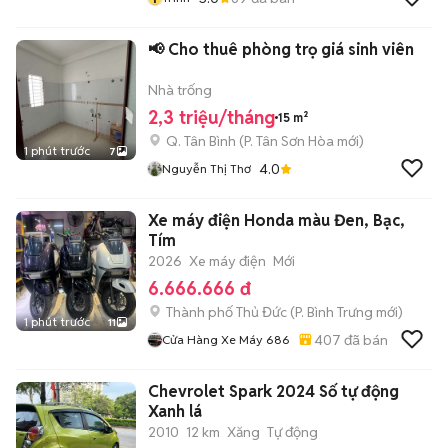
📢 Cho thuê phòng trọ giá sinh viên
Nhà trống
2,3 triệu/tháng
15 m²
Q. Tân Bình
(
P. Tân Sơn Hòa
mới)
1 phút trước
7
4.0
Nguyễn Thị Thơ
Xe máy điện Honda màu Đen, Bạc,
Tím
2026
Xe máy điện
Mới
6.666.666 đ
Thành phố Thủ Đức
(
P. Bình Trưng
mới)
1 phút trước
11
407
đã bán
Cửa Hàng Xe Máy 686
Chevrolet Spark 2024 Số tự động
Xanh lá
2010
12 km
Xăng
Tự động