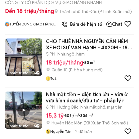
CÔNG TY CỔ PHẦN DỊCH VỤ GIAO HÀNG NHANH
Đến 18 triệu/tháng
Thành phố Thủ Đức
(
P. Linh Xuân
mới)
Bấm để hiện số
Chat
TUYỂN DỤNG GIAO HÀNG
NHANH MIỀN NAM
CHO THUÊ NHÀ NGUYÊN CĂN HẺM
XE HƠI SƯ VẠN HẠNH - 4X20M - 18
Triệu .
5 PN
Nhà ngõ, hẻm
18 triệu/tháng
80 m²
Quận 10
(
P. Hòa Hưng
mới)
1 phút trước
6
T
Toàn
Nhà mặt tiền – diện tích lớn – vừa ở
vừa kinh doanh/đầu tư – pháp lý r
6 PN
Hướng Bắc
Nhà mặt phố, mặt tiền
15,3 tỷ
50 tr/m²
306 m²
Huyện Hóc Môn
(
Xã Xuân Thới Sơn
mới)
1 phút trước
5
N
2
đã bán
Nguyễn Tâm