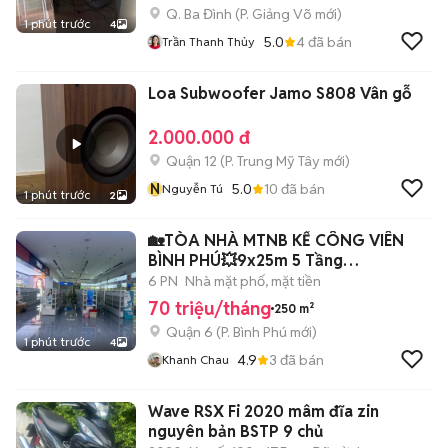
Q. Ba Đình
(
P. Giảng Võ
mới)
1 phút trước
4
5.0
4
đã bán
Trần Thanh Thủy
Loa Subwoofer Jamo S808 Vân gỗ
2.000.000 đ
Quận 12
(
P. Trung Mỹ Tây
mới)
N
5.0
10
đã bán
Nguyễn Tú
1 phút trước
2
🏡TÒA NHÀ MTNB KẾ CÔNG VIÊN
BÌNH PHÚ💥9x25m 5 Tầng
DTSD1000m2
6 PN
Nhà mặt phố, mặt tiền
70 triệu/tháng
250 m²
Quận 6
(
P. Bình Phú
mới)
1 phút trước
4
4.9
3
đã bán
Khanh Chau
Wave RSX Fi 2020 mâm đĩa zin
nguyên bản BSTP 9 chủ