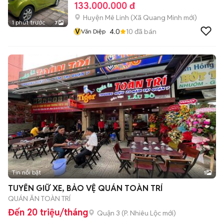
133.000.000 đ
Huyện Mê Linh
(
Xã Quang Minh
mới)
1 phút trước
7
V
4.0
10
đã bán
Văn Diệp
Tin nổi bật
1
TUYỂN GIỮ XE, BẢO VỆ QUÁN TOÀN TRÍ
QUÁN ĂN TOÀN TRÍ
Đến 20 triệu/tháng
Quận 3
(
P. Nhiêu Lộc
mới)