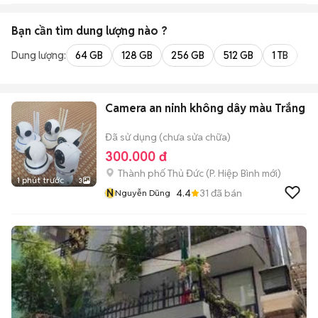
Bạn cần tìm
dung lượng
nào ?
Dung lượng:
64 GB
128 GB
256 GB
512 GB
1 TB
2 
Camera an ninh không dây màu Trắng
Đã sử dụng (chưa sửa chữa)
300.000 đ
Thành phố Thủ Đức
(
P. Hiệp Bình
mới)
1 phút trước
3
N
4.4
31
đã bán
Nguyễn Dũng