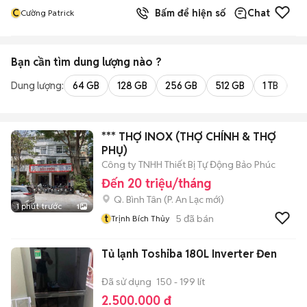
C
Bấm để hiện số
Chat
Cường Patrick
Bạn cần tìm
dung lượng
nào ?
Dung lượng:
64 GB
128 GB
256 GB
512 GB
1 TB
2 
*** THỢ INOX (THỢ CHÍNH & THỢ
PHỤ)
Công ty TNHH Thiết Bị Tự Động Bảo Phúc
Đến 20 triệu/tháng
Q. Bình Tân
(
P. An Lạc
mới)
1 phút trước
1
t
5
đã bán
Trịnh Bích Thủy
Tủ lạnh Toshiba 180L Inverter Đen
Đã sử dụng
150 - 199 lít
2.500.000 đ