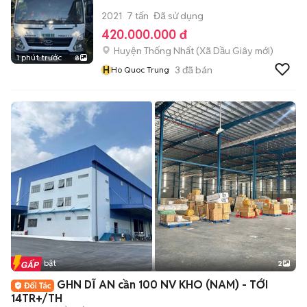
2021
7 tấn
Đã sử dụng
420.000.000 đ
Huyện Thống Nhất
(
Xã Dầu Giây
mới)
1 phút trước
8
H
3
đã bán
Ho Quoc Trung
Tin nổi bật
2
GHN DĨ AN cần 100 NV KHO (NAM) - TỚI
14TR+/TH