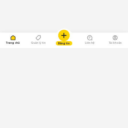
Trang chủ
Quản lý tin
Liên hệ
Tài khoản
Đăng tin
109.000 Bình chọn
Tải ứng dụng Chợ Tốt
Về Chợ Tốt
Quy chế sàn
Chính sách bảo mật
Giải quyết tranh chấp
CÔNG TY TNHH CHỢ TỐT - Người đại diện theo pháp luật: