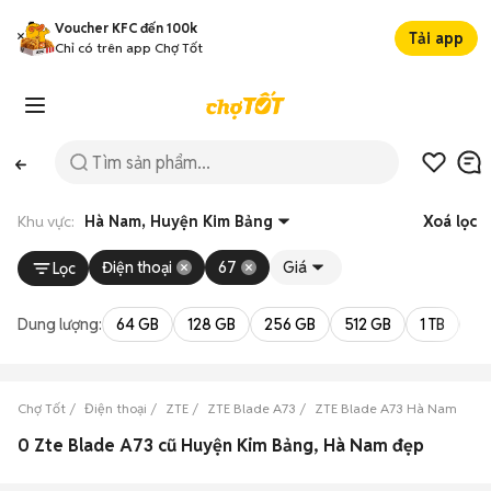
Voucher KFC đến 100k
Tải app
Chỉ có trên app Chợ Tốt
Khu vực:
Hà Nam, Huyện Kim Bảng
Xoá lọc
Điện thoại
67
Giá
Lọc
Dung lượng:
64 GB
128 GB
256 GB
512 GB
1 TB
2 
Chợ Tốt
Điện thoại
ZTE
ZTE Blade A73
ZTE Blade A73 Hà Nam
ZT
0 Zte Blade A73 cũ Huyện Kim Bảng, Hà Nam đẹp