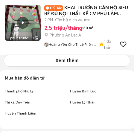
KHAI TRƯƠNG CĂN HỘ SIÊU
RẺ ĐỦ NỘI THẤT KẾ CV PHÚ LÂM
AEON BÌNH TÂN
2 PN
Căn hộ dịch vụ, mini
2,5 triệu/tháng
30 m²
Phường An Lạc A
2 phút trước
9
1
đã
Hoàng Yến Cho Thuê Phòng
bán
- CHDV TpHCM
Xem thêm
Mua bán đồ điện tử
Thành phố Phủ Lý
Huyện Bình Lục
Thị xã Duy Tiên
Huyện Lý Nhân
Huyện Thanh Liêm