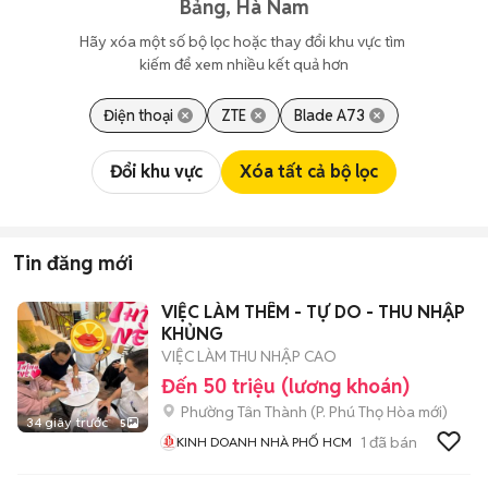
Bảng, Hà Nam
Hãy xóa một số bộ lọc hoặc thay đổi khu vực tìm 
kiếm để xem nhiều kết quả hơn
Điện thoại
ZTE
Blade A73
Đổi khu vực
Xóa tất cả bộ lọc
Tin đăng mới
VIỆC LÀM THÊM - TỰ DO - THU NHẬP
KHỦNG
VIỆC LÀM THU NHẬP CAO
Đến 50 triệu (lương khoán)
Phường Tân Thành
(
P. Phú Thọ Hòa
mới)
34 giây trước
5
1
đã bán
KINH DOANH NHÀ PHỐ HCM