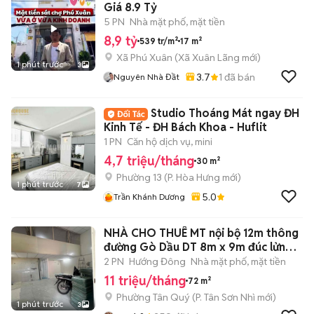
Giá 8.9 Tỷ
5 PN
Nhà mặt phố, mặt tiền
8,9 tỷ
539 tr/m²
17 m²
Xã Phú Xuân
(
Xã Xuân Lãng
mới)
1 phút trước
3
3.7
1
đã bán
Nguyên Nhà Đầt
Studio Thoáng Mát ngay ĐH
Kinh Tế - ĐH Bách Khoa - Huflit
1 PN
Căn hộ dịch vụ, mini
4,7 triệu/tháng
30 m²
Phường 13
(
P. Hòa Hưng
mới)
1 phút trước
7
5.0
Trần Khánh Dương
NHÀ CHO THUÊ MT nội bộ 12m thông
đường Gò Dầu DT 8m x 9m đúc lửng
tr
2 PN
Hướng Đông
Nhà mặt phố, mặt tiền
11 triệu/tháng
72 m²
Phường Tân Quý
(
P. Tân Sơn Nhì
mới)
1 phút trước
3