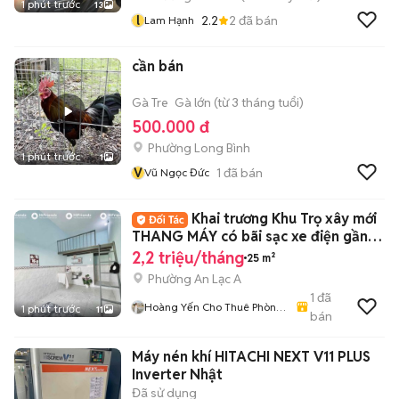
1 phút trước
13
l
2.2
2
đã bán
Lam Hạnh
cần bán
Gà Tre
Gà lớn (từ 3 tháng tuổi)
500.000 đ
Phường Long Bình
1 phút trước
1
V
1
đã bán
Vũ Ngọc Đức
Khai trương Khu Trọ xây mới
THANG MÁY có bãi sạc xe điện gần
Aeon
2,2 triệu/tháng
25 m²
Phường An Lạc A
1
đã
Hoàng Yến Cho Thuê Phòng
1 phút trước
11
bán
- CHDV TpHCM
Máy nén khí HITACHI NEXT V11 PLUS
Inverter Nhật
Đã sử dụng