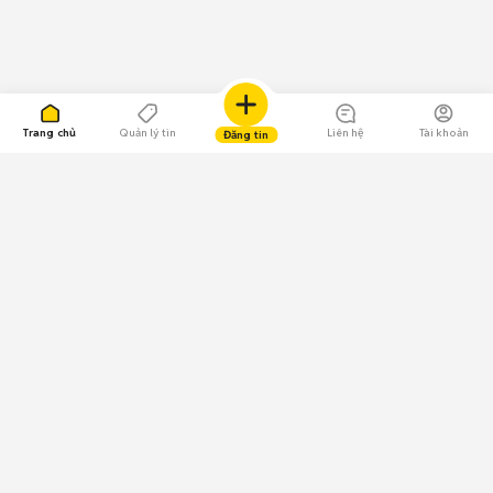
Trang chủ
Quản lý tin
Liên hệ
Tài khoản
Đăng tin
109.000 Bình chọn
Tải ứng dụng Chợ Tốt
Về Chợ Tốt
Quy chế sàn
Chính sách bảo mật
Giải quyết tranh chấp
CÔNG TY TNHH CHỢ TỐT - Người đại diện theo pháp luật:
Nguyễn Trọng Tấn; GPDKKD: 0312120782 do Sở KH & ĐT TP.HCM cấp ngày