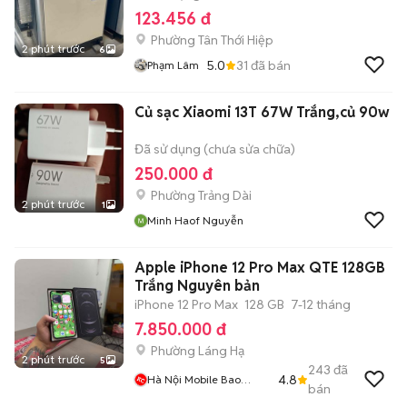
123.456 đ
Phường Tân Thới Hiệp
2 phút trước
6
5.0
31
đã bán
Phạm Lâm
Củ sạc Xiaomi 13T 67W Trắng,củ 90w
Đã sử dụng (chưa sửa chữa)
250.000 đ
Phường Trảng Dài
2 phút trước
1
Minh Haof Nguyễn
Apple iPhone 12 Pro Max QTE 128GB
Trắng Nguyên bản
iPhone 12 Pro Max
128 GB
7-12 tháng
7.850.000 đ
Phường Láng Hạ
2 phút trước
5
243
đã
4.8
Hà Nội Mobile Bao
bán
Duyệt Nợ Xấu