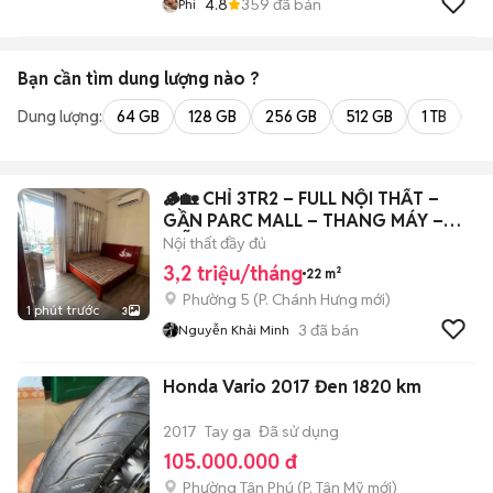
4.8
359
đã bán
Phi
Bạn cần tìm
dung lượng
nào ?
Dung lượng:
64 GB
128 GB
256 GB
512 GB
1 TB
2 
🪵🏡 CHỈ 3TR2 – FULL NỘI THẤT –
GẦN PARC MALL – THANG MÁY –
MIỄN TRUNG G
Nội thất đầy đủ
3,2 triệu/tháng
22 m²
Phường 5
(
P. Chánh Hưng
mới)
1 phút trước
3
3
đã bán
Nguyễn Khải Minh
Honda Vario 2017 Đen 1820 km
2017
Tay ga
Đã sử dụng
105.000.000 đ
Phường Tân Phú
(
P. Tân Mỹ
mới)