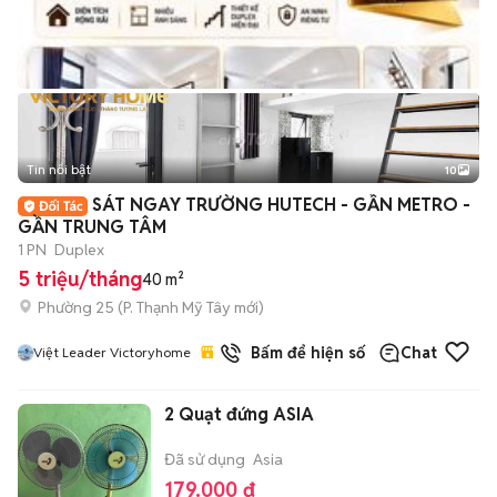
Tin nổi bật
10
+
2
SÁT NGAY TRƯỜNG HUTECH - GẦN METRO -
GẦN TRUNG TÂM
1 PN
Duplex
5 triệu/tháng
40 m²
Phường 25
(
P. Thạnh Mỹ Tây
mới)
7
đã bán
Bấm để hiện số
Chat
Việt Leader Victoryhome
2 Quạt đứng ASIA
Đã sử dụng
Asia
179.000 đ