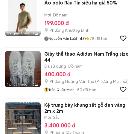
Áo polo Râu Tin siêu hạ giá 50%
Mới
Đồ nam
199.000 đ
Phường Khương Đình
39 giây trước
6
4.0
28
đã bán
Nguyễn Văn Luật
Giày thể thao Adidas Nam Trắng size
44
Đã sử dụng
Đồ nam
400.000 đ
Phường Hoàng Văn Thụ
(
P. Tương Mai
mới)
1 phút trước
2
T
80
đã bán
Trần Quốc Minh
Kệ trưng bày khung sắt gỗ đen vàng
2m x 2m
Mới
Sắt
3.400.000 đ
Phường Tây Thạnh