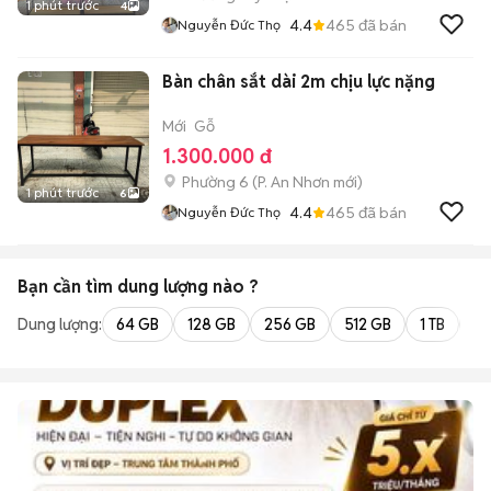
1 phút trước
4
4.4
465
đã bán
Nguyễn Đức Thọ
Bàn chân sắt dài 2m chịu lực nặng
Mới
Gỗ
1.300.000 đ
Phường 6
(
P. An Nhơn
mới)
1 phút trước
6
4.4
465
đã bán
Nguyễn Đức Thọ
Bạn cần tìm
dung lượng
nào ?
Dung lượng:
64 GB
128 GB
256 GB
512 GB
1 TB
2 