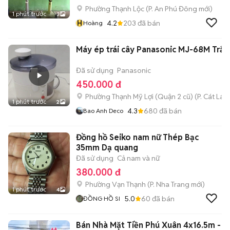
Phường Thạnh Lộc
(
P. An Phú Đông
mới)
1 phút trước
3
H
4.2
203
đã bán
Hoàng
Máy ép trái cây Panasonic MJ-68M Trắn
Đã sử dụng
Panasonic
450.000 đ
Phường Thạnh Mỹ Lợi (Quận 2 cũ)
(
P. Cát Lái
m
1 phút trước
2
4.3
680
đã bán
Bao Anh Deco
Đồng hồ Seiko nam nữ Thép Bạc
35mm Dạ quang
Đã sử dụng
Cả nam và nữ
380.000 đ
Phường Vạn Thạnh
(
P. Nha Trang
mới)
1 phút trước
4
5.0
60
đã bán
ĐỒNG HỒ SI
Bán Nhà Mặt Tiền Phú Xuân 4x16.5m -