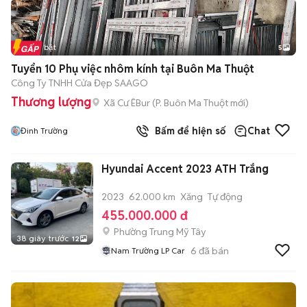
Tin nổi bật
5
Tuyển 10 Phụ việc nhôm kính tại Buôn Ma Thuột
Công Ty TNHH Cửa Đẹp SAAGO
Thương lượng
Xã Cư ÊBur
(
P. Buôn Ma Thuột
mới)
Bấm để hiện số
Chat
Đinh Trường
Hyundai Accent 2023 ATH Trắng
2023
62.000 km
Xăng
Tự động
455.000.000 đ
Phường Trung Mỹ Tây
38 giây trước
12
6
đã bán
Nam Trường LP Car