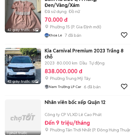
Đen/Vàng/Xám
Đã sử dụng
Đồ nữ
70.000 đ
Phường 15
(
P. Gia Định
mới)
42 giây trước
5
7
đã bán
Khoa Le
Kia Carnival Premium 2023 Trắng 8
chỗ
2023
80.000 km
Dầu
Tự động
838.000.000 đ
Phường Trung Mỹ Tây
42 giây trước
12
6
đã bán
Nam Trường LP Car
Nhân viên bốc xếp Quận 12
Công ty CP VLXD Lê Cao Phát
Đến 9 triệu/tháng
Phường Tân Thới Nhất
(
P. Đông Hưng Thuận
m
1 phút trước