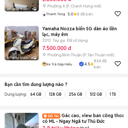
Phường 4
(
P. Chánh Hưng
mới)
39 giây trước
1
5.0
8
đã bán
Thanh Tùng
Yamaha Nozza biển SG dàn áo liền
lạc, máy êm
2012
Tay ga
Đã sử dụng
7.500.000 đ
Phường Bình Thuận
(
P. Tân Thuận
mới)
39 giây trước
8
834
đã
4.5
Xe Trả Góp Hiếu
bán
CT
Bạn cần tìm
dung lượng
nào ?
Dung lượng:
64 GB
128 GB
256 GB
512 GB
1 TB
2 
Gác cao, view ban công thoán
có ML - Ngay Ngã tư Thủ Đức