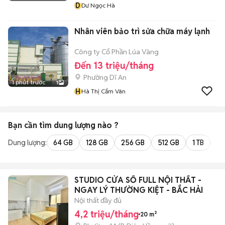
D
Dư Ngọc Hà
Nhân viên bảo trì sửa chữa máy lạnh
Công ty Cổ Phần Lúa Vàng
Đến 13 triệu/tháng
Phường Dĩ An
1 phút trước
1
H
Hà Thị Cẩm Vân
Bạn cần tìm
dung lượng
nào ?
Dung lượng:
64 GB
128 GB
256 GB
512 GB
1 TB
2 
STUDIO CỬA SỔ FULL NỘI THẤT -
NGAY LÝ THƯỜNG KIỆT - BẮC HẢI
Nội thất đầy đủ
4,2 triệu/tháng
20 m²