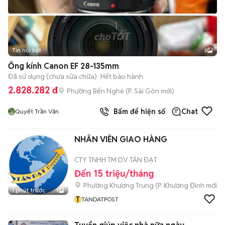
Tin nổi bật
3
Ống kính Canon EF 28-135mm
Đã sử dụng (chưa sửa chữa)
Hết bảo hành
2.828.282 đ
Phường Bến Nghé
(
P. Sài Gòn
mới)
Bấm để hiện số
Chat
Quyết Trần Văn
NHÂN VIÊN GIAO HÀNG
CTY TNHH TM DV TÂN ĐẠT
Đến 15 triệu/tháng
Phường Khương Trung
(
P. Khương Đình
mới)
1 phút trước
1
T
TANDATPOST