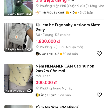
3,8 triệu/tháng
22 m²
Phường Hiệp Phú (Quận 9 cũ)
(
P. Tăng Nhơn 
4.0
43
đã bán
Trịnh Phúc Be Kind
39 giây trước
8
Địu em bé Ergobaby Aerloom Slate
Grey
Đã sử dụng
Đồ cho bé
1.800.000 đ
Phường 8
(
P. Phú Nhuận
mới)
39 giây trước
3
4.6
30
đã bán
Quang Vo
Nệm NEMAMERICAN Cao su non
2mx2m Còn mới
Mới
Khác
300.000 đ
Phường Trung Mỹ Tây
42 giây trước
1
H
1
đã bán
Hồng Quyên
Đầm Nữ Size S/M Hồng/