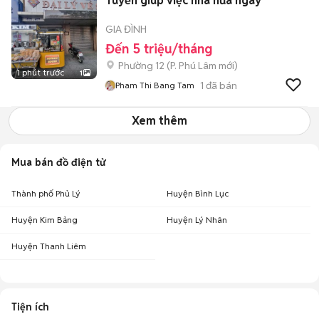
Tuyển giúp việc nhà nữa ngày
GIA ĐÌNH
Đến 5 triệu/tháng
Phường 12
(
P. Phú Lâm
mới)
1 phút trước
1
1
đã bán
Pham Thi Bang Tam
Xem thêm
Mua bán đồ điện tử
Thành phố Phủ Lý
Huyện Bình Lục
Huyện Kim Bảng
Huyện Lý Nhân
Huyện Thanh Liêm
Tiện ích