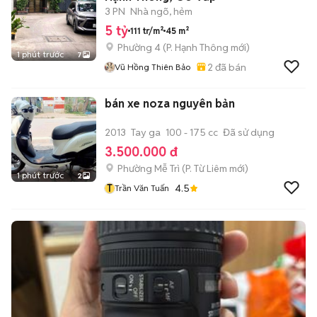
3 PN
Nhà ngõ, hẻm
5 tỷ
111 tr/m²
45 m²
Phường 4
(
P. Hạnh Thông
mới)
1 phút trước
7
2
đã bán
Vũ Hồng Thiên Bảo
bán xe noza nguyên bản
2013
Tay ga
100 - 175 cc
Đã sử dụng
3.500.000 đ
Phường Mễ Trì
(
P. Từ Liêm
mới)
1 phút trước
2
T
4.5
Trần Văn Tuấn