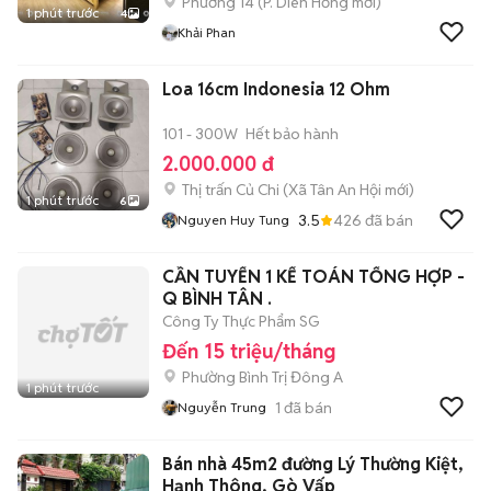
Phường 14
(
P. Diên Hồng
mới)
1 phút trước
4
Khải Phan
Loa 16cm Indonesia 12 Ohm
101 - 300W
Hết bảo hành
2.000.000 đ
Thị trấn Củ Chi
(
Xã Tân An Hội
mới)
1 phút trước
6
3.5
426
đã bán
Nguyen Huy Tung
CẦN TUYỂN 1 KẾ TOÁN TỔNG HỢP -
Q BÌNH TÂN .
Công Ty Thực Phẩm SG
Đến 15 triệu/tháng
Phường Bình Trị Đông A
1 phút trước
1
đã bán
Nguyễn Trung
Bán nhà 45m2 đường Lý Thường Kiệt,
Hạnh Thông, Gò Vấp