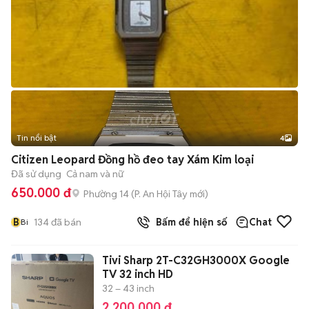
Tin nổi bật
4
Citizen Leopard Đồng hồ đeo tay Xám Kim loại
Đã sử dụng
Cả nam và nữ
650.000 đ
Phường 14
(
P. An Hội Tây
mới)
B
134
đã bán
Bấm để hiện số
Chat
Bi
Tivi Sharp 2T-C32GH3000X Google
TV 32 inch HD
32 – 43 inch
2.200.000 đ