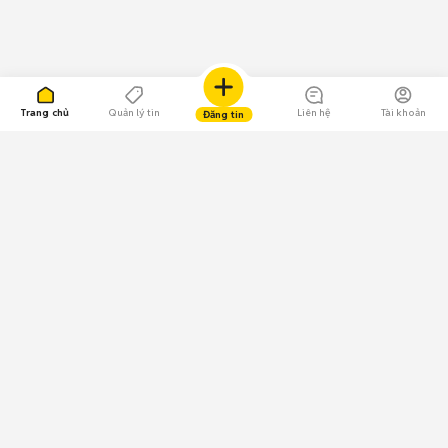
Trang chủ
Quản lý tin
Liên hệ
Tài khoản
Đăng tin
109.000 Bình chọn
Tải ứng dụng Chợ Tốt
Về Chợ Tốt
Quy chế sàn
Chính sách bảo mật
Giải quyết tranh chấp
CÔNG TY TNHH CHỢ TỐT - Người đại diện theo pháp luật:
Nguyễn Trọng Tấn; GPDKKD: 0312120782 do Sở KH & ĐT TP.HCM cấp ngày
11/01/2013;