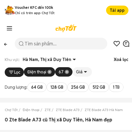
Voucher KFC đến 100k
Tải app
Chỉ có trên app Chợ Tốt
Khu vực:
Hà Nam, Thị xã Duy Tiên
Xoá lọc
Điện thoại
67
Giá
Lọc
Dung lượng:
64 GB
128 GB
256 GB
512 GB
1 TB
2 
Chợ Tốt
Điện thoại
ZTE
ZTE Blade A73
ZTE Blade A73 Hà Nam
ZT
0 Zte Blade A73 cũ Thị xã Duy Tiên, Hà Nam đẹp