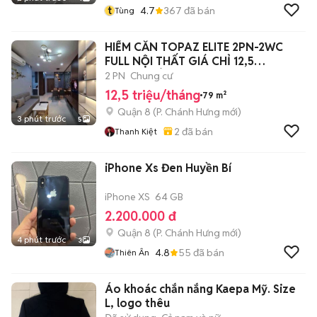
t
4.7
367
đã bán
Tùng
HIẾM CĂN TOPAZ ELITE 2PN-2WC
FULL NỘI THẤT GIÁ CHỈ 12,5
TRIỆU/THÁNG
2 PN
Chung cư
12,5 triệu/tháng
79 m²
Quận 8
(
P. Chánh Hưng
mới)
3 phút trước
5
2
đã bán
Thanh Kiệt
iPhone Xs Đen Huyền Bí
iPhone XS
64 GB
2.200.000 đ
Quận 8
(
P. Chánh Hưng
mới)
4 phút trước
3
4.8
55
đã bán
Thiên Ân
Áo khoác chắn nắng Kaepa Mỹ. Size
L, logo thêu