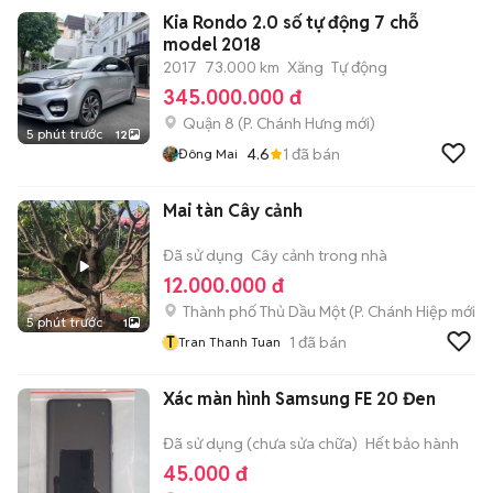
Kia Rondo 2.0 số tự động 7 chỗ
model 2018
2017
73.000 km
Xăng
Tự động
345.000.000 đ
Quận 8
(
P. Chánh Hưng
mới)
5 phút trước
12
4.6
1
đã bán
Đông Mai
Mai tàn Cây cảnh
Đã sử dụng
Cây cảnh trong nhà
12.000.000 đ
Thành phố Thủ Dầu Một
(
P. Chánh Hiệp
mới)
5 phút trước
1
T
1
đã bán
Tran Thanh Tuan
Xác màn hình Samsung FE 20 Đen
Đã sử dụng (chưa sửa chữa)
Hết bảo hành
45.000 đ