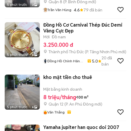
Quận 8
(
P. Bình Đông
mới)
5 phút trước
2
4.6
79
đã bán
Trần Văn Hùng
Đồng Hồ Cơ Carnival Thép Đúc Demi
Vàng Cực Đẹp
Mới
Đồ nam
3.250.000 đ
Thành phố Thủ Đức
(
P. Tăng Nhơn Phú
mới)
5 phút trước
6
20
đã
5.0
Đồng Hồ Chính Hãng
bán
Hiếu Nguyễn
kho mặt tiền cho thuê
Mặt bằng kinh doanh
8 triệu/tháng
100 m²
Quận 12
(
P. An Phú Đông
mới)
5 phút trước
6
Văn Thắng
Yamaha jupiter han quoc doi 2007