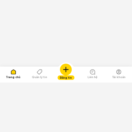
Trang chủ
Quản lý tin
Liên hệ
Tài khoản
Đăng tin
109.000 Bình chọn
Tải ứng dụng Chợ Tốt