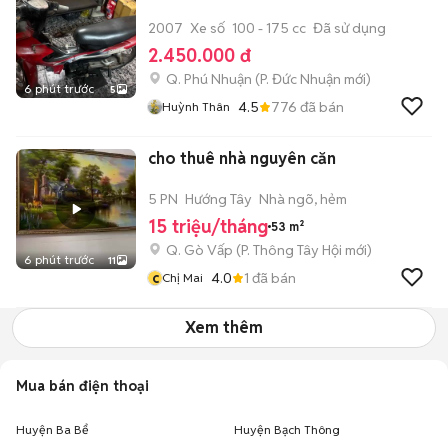
2007
Xe số
100 - 175 cc
Đã sử dụng
2.450.000 đ
Q. Phú Nhuận
(
P. Đức Nhuận
mới)
6 phút trước
5
4.5
776
đã bán
Huỳnh Thân
cho thuê nhà nguyên căn
5 PN
Hướng Tây
Nhà ngõ, hẻm
15 triệu/tháng
53 m²
Q. Gò Vấp
(
P. Thông Tây Hội
mới)
6 phút trước
11
c
4.0
1
đã bán
Chị Mai
Xem thêm
Mua bán điện thoại
Huyện Ba Bể
Huyện Bạch Thông