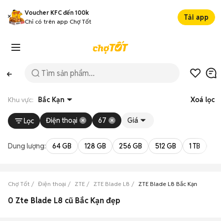
Voucher KFC đến 100k
Tải app
Chỉ có trên app Chợ Tốt
Khu vực:
Bắc Kạn
Xoá lọc
Điện thoại
67
Giá
Lọc
Dung lượng:
64 GB
128 GB
256 GB
512 GB
1 TB
2 
Chợ Tốt
Điện thoại
ZTE
ZTE Blade L8
ZTE Blade L8 Bắc Kạn
0 Zte Blade L8 cũ Bắc Kạn đẹp