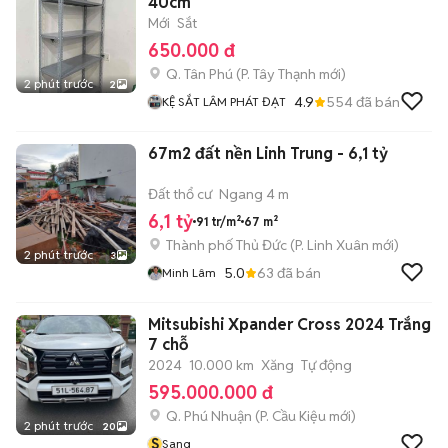
40cm
Mới
Sắt
650.000 đ
Q. Tân Phú
(
P. Tây Thạnh
mới)
2 phút trước
2
4.9
554
đã bán
KỆ SẮT LÂM PHÁT ĐẠT
67m2 đất nền Linh Trung - 6,1 tỷ
Đất thổ cư
Ngang 4 m
6,1 tỷ
91 tr/m²
67 m²
Thành phố Thủ Đức
(
P. Linh Xuân
mới)
2 phút trước
3
5.0
63
đã bán
Minh Lâm
Mitsubishi Xpander Cross 2024 Trắng
7 chỗ
2024
10.000 km
Xăng
Tự động
595.000.000 đ
Q. Phú Nhuận
(
P. Cầu Kiệu
mới)
2 phút trước
20
S
Sang