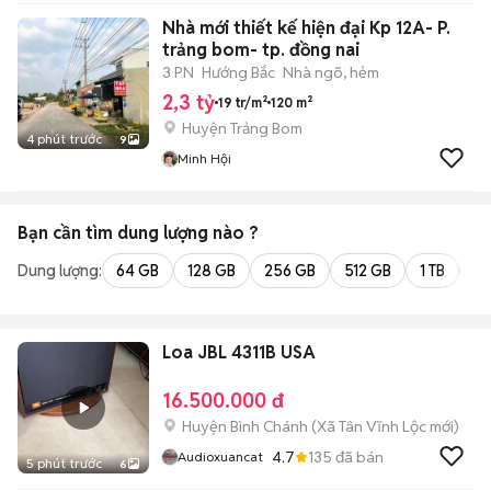
Nhà mới thiết kế hiện đại Kp 12A- P.
trảng bom- tp. đồng nai
3 PN
Hướng Bắc
Nhà ngõ, hẻm
2,3 tỷ
19 tr/m²
120 m²
Huyện Trảng Bom
4 phút trước
9
Minh Hội
Bạn cần tìm
dung lượng
nào ?
Dung lượng:
64 GB
128 GB
256 GB
512 GB
1 TB
2 
Loa JBL 4311B USA
16.500.000 đ
Huyện Bình Chánh
(
Xã Tân Vĩnh Lộc
mới)
4.7
135
đã bán
Audioxuancat
5 phút trước
6