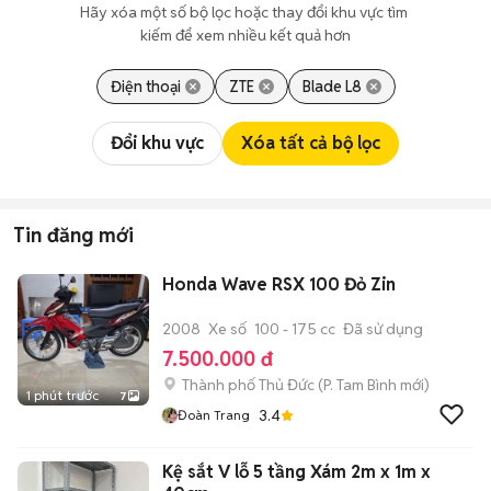
Hãy xóa một số bộ lọc hoặc thay đổi khu vực tìm 
kiếm để xem nhiều kết quả hơn
Điện thoại
ZTE
Blade L8
Đổi khu vực
Xóa tất cả bộ lọc
Tin đăng mới
Honda Wave RSX 100 Đỏ Zin
2008
Xe số
100 - 175 cc
Đã sử dụng
7.500.000 đ
Thành phố Thủ Đức
(
P. Tam Bình
mới)
1 phút trước
7
3.4
Đoàn Trang
Kệ sắt V lỗ 5 tầng Xám 2m x 1m x