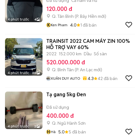
Đã sử dụng
Cả nam và nữ
120.000 đ
Q. Tân Bình
(
P. Bảy Hiền
mới)
4 phút trước
4
K
4.0
1
đã bán
Ken Pham
TRAINSIT 2022 CAM MÁY ZIN 100%
HỖ TRỢ VAY 60%
2022
152.000 km
Dầu
Số sàn
520.000.000 đ
Q. Bình Tân
(
P. An Lạc
mới)
4 phút trước
20
4.3
42
đã bán
XUÂN DUY AUTO
Tạ gang 5kg Đen
Đã sử dụng
400.000 đ
Q. Ngũ Hành Sơn
4 phút trước
2
H
5.0
5
đã bán
Hà