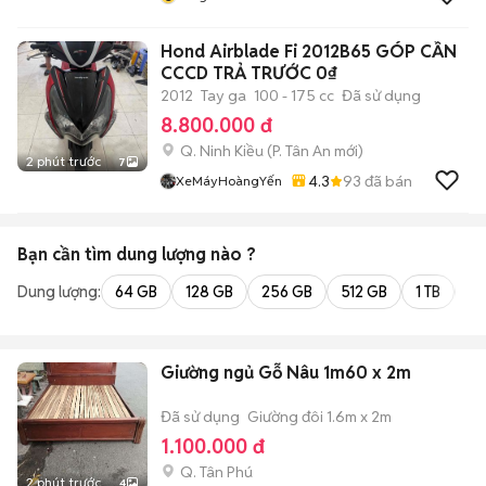
Hond Airblade Fi 2012B65 GÓP CẦN
CCCD TRẢ TRƯỚC 0₫
2012
Tay ga
100 - 175 cc
Đã sử dụng
8.800.000 đ
Q. Ninh Kiều
(
P. Tân An
mới)
2 phút trước
7
4.3
93
đã bán
XeMáyHoàngYến
Bạn cần tìm
dung lượng
nào ?
Dung lượng:
64 GB
128 GB
256 GB
512 GB
1 TB
2 
Giường ngủ Gỗ Nâu 1m60 x 2m
Đã sử dụng
Giường đôi 1.6m x 2m
1.100.000 đ
Q. Tân Phú
2 phút trước
4