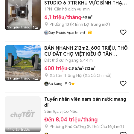
STUDIO 6-7TR KHU VỰC BÌNH THẠNH
& PHÚ NHUẬN ✨
1 PN
Căn hộ dịch vụ, mini
6,1 triệu/tháng
40 m²
Phường 13
(
P. Bình Lợi Trung
mới)
29 giây trước
12
Duy Phước Apartment
BÁN NHANH 212m2, 600 TRIỆU, THỔ
CƯ ĐẤT CHỢ VIỆT KIỀU Ở TÂN
THÔNG HỘI.
Đất thổ cư
Ngang 6,44 m
600 triệu
2,8 tr/m²
212 m²
Xã Tân Thông Hội
(
Xã Củ Chi
mới)
39 giây trước
4
5.0
Ba Sang
Tuyển nhân viên nam bán nước mang
đi
Sâm lục vị Cô Nâu
Đến 8,04 triệu/tháng
Phường Phú Cường
(
P. Thủ Dầu Một
mới)
44 giây trước