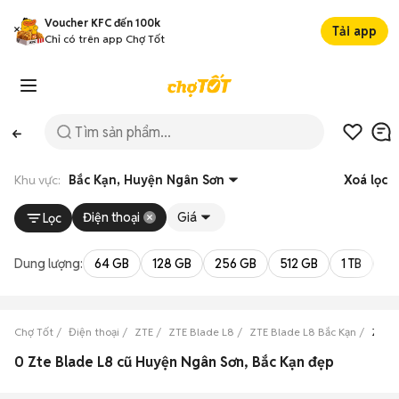
Voucher KFC đến 100k
Tải app
Chỉ có trên app Chợ Tốt
Khu vực:
Bắc Kạn, Huyện Ngân Sơn
Xoá lọc
Điện thoại
Giá
Lọc
Dung lượng:
64 GB
128 GB
256 GB
512 GB
1 TB
2 
Chợ Tốt
Điện thoại
ZTE
ZTE Blade L8
ZTE Blade L8 Bắc Kạn
ZTE 
0 Zte Blade L8 cũ Huyện Ngân Sơn, Bắc Kạn đẹp