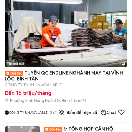
Tin nổi bật
1
TUYỂN QC ENDLINE NGHÀNH MAY TẠI VĨNH
LỘC, BÌNH TÂN
CÔNG TY TNHH UN-AVAILABLE
Đến 15 triệu/tháng
Phường Bình Hưng Hoà B
(
P. Bình Tân
mới)
3
đã bán
Bấm để hiện số
Chat
CÔNG TY UNAVAILABLE
✨ TỔNG HỢP CĂN HỘ