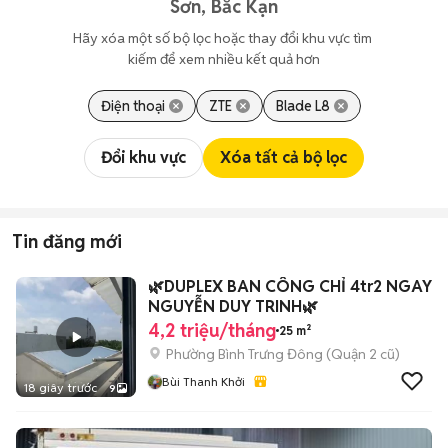
Sơn, Bắc Kạn
Hãy xóa một số bộ lọc hoặc thay đổi khu vực tìm 
kiếm để xem nhiều kết quả hơn
Điện thoại
ZTE
Blade L8
Đổi khu vực
Xóa tất cả bộ lọc
Tin đăng mới
🌿DUPLEX BAN CÔNG CHỈ 4tr2 NGAY
NGUYỄN DUY TRINH🌿
4,2 triệu/tháng
25 m²
Phường Bình Trưng Đông (Quận 2 cũ)
Bùi Thanh Khởi
18 giây trước
9