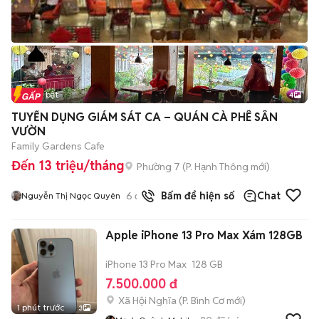
Tin nổi bật
4
TUYỂN DỤNG GIÁM SÁT CA – QUÁN CÀ PHÊ SÂN
VƯỜN
Family Gardens Cafe
Đến 13 triệu/tháng
Phường 7
(
P. Hạnh Thông
mới)
6
đã bán
Bấm để hiện số
Chat
Nguyễn Thị Ngọc Quyên
Apple iPhone 13 Pro Max Xám 128GB
iPhone 13 Pro Max
128 GB
7.500.000 đ
Xã Hội Nghĩa
(
P. Bình Cơ
mới)
1 phút trước
3