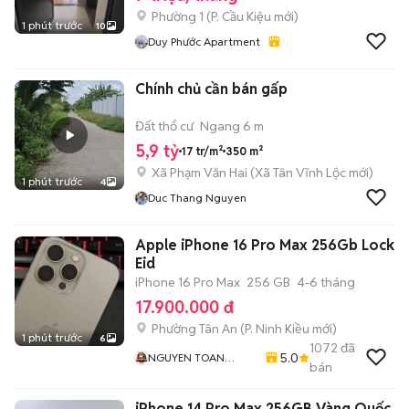
Phường 1
(
P. Cầu Kiệu
mới)
1 phút trước
10
Duy Phước Apartment
Chính chủ cần bán gấp
Đất thổ cư
Ngang 6 m
5,9 tỷ
17 tr/m²
350 m²
Xã Phạm Văn Hai
(
Xã Tân Vĩnh Lộc
mới)
1 phút trước
4
Duc Thang Nguyen
Apple iPhone 16 Pro Max 256Gb Lock
Eid
iPhone 16 Pro Max
256 GB
4-6 tháng
17.900.000 đ
Phường Tân An
(
P. Ninh Kiều
mới)
1 phút trước
6
1072
đã
5.0
NGUYEN TOAN
bán
Mobile - Thu Máy Cũ -
Bán Trả Góp
iPhone 14 Pro Max 256GB Vàng Quốc