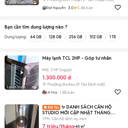
1 phút trước
6
3.0
5
đã bán
Đạt Nguyễn
Bạn cần tìm
dung lượng
nào ?
Dung lượng:
64 GB
128 GB
256 GB
512 GB
1 TB
2 
Máy lạnh TCL 2HP - Góp tư nhân
Mới
2 HP (ngựa)
1.300.000 đ
Phường Đa Kao
(
P. Tân Định
mới)
1 phút trước
1
1
đã bán
Lê Huy
✨ DANH SÁCH CĂN HỘ
STUDIO MỚI CẬP NHẬT THÁNG
7/2026 ✨
1 PN
Căn hộ dịch vụ, mini
7 triệu/tháng
40 m²