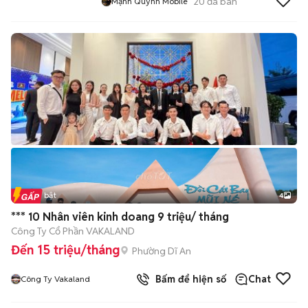
20
đã bán
Mạnh Quỳnh Mobile
Tin nổi bật
4
*** 10 Nhân viên kinh doang 9 triệu/ tháng
Công Ty Cổ Phần VAKALAND
Đến 15 triệu/tháng
Phường Dĩ An
Bấm để hiện số
Chat
Công Ty Vakaland