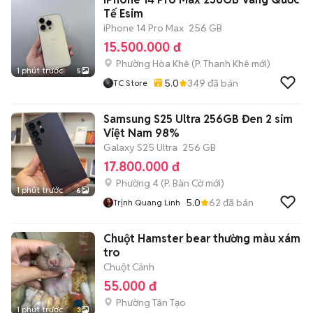
Tế Esim
iPhone 14 Pro Max
256 GB
15.500.000 đ
Phường Hòa Khê
(
P. Thanh Khê
mới)
1 phút trước
5
5.0
349
đã bán
TC Store
Samsung S25 Ultra 256GB Đen 2 sim
Việt Nam 98%
Galaxy S25 Ultra
256 GB
17.800.000 đ
Phường 4
(
P. Bàn Cờ
mới)
1 phút trước
6
5.0
62
đã bán
Trịnh Quang Linh
Chuột Hamster bear thường màu xám
tro
Chuột Cảnh
55.000 đ
Phường Tân Tạo
1 phút trước
3