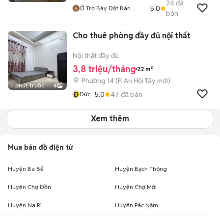
24
đã
5.0
Ở Trọ Bày Đặt Bán
bán
Chụtt
Cho thuê phòng đầy đủ nội thất
Nội thất đầy đủ
3,8 triệu/tháng
22 m²
Phường 14
(
P. An Hội Tây
mới)
1 phút trước
6
Đ
5.0
47
đã bán
Đức
Xem thêm
Mua bán đồ điện tử
Huyện Ba Bể
Huyện Bạch Thông
Huyện Chợ Đồn
Huyện Chợ Mới
Huyện Na Rì
Huyện Pác Nặm