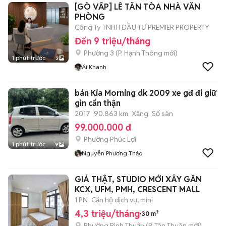
[GÒ VẤP] LỄ TÂN TÒA NHÀ VĂN
PHÒNG
Công Ty TNHH ĐẦU TƯ PREMIER PROPERTY
Đến 9 triệu/tháng
Phường 3
(
P. Hạnh Thông
mới)
1 phút trước
3
Ái Khanh
bán Kia Morning dk 2009 xe gđ đi giữ
gìn cẩn thận
2017
90.863 km
Xăng
Số sàn
99.000.000 đ
Phường Phúc Lợi
1 phút trước
9
Nguyễn Phương Thảo
GIÁ THẬT, STUDIO MỚI XÂY GẦN
KCX, UFM, PMH, CRESCENT MALL
1 PN
Căn hộ dịch vụ, mini
4,3 triệu/tháng
30 m²
Phường Bình Thuận
(
P. Tân Thuận
mới)