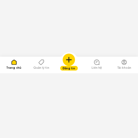
Trang chủ
Quản lý tin
Liên hệ
Tài khoản
Đăng tin
109.000 Bình chọn
Tải ứng dụng Chợ Tốt