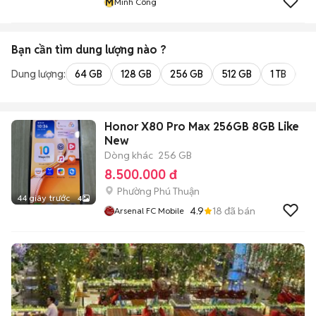
M
Minh Công
Bạn cần tìm
dung lượng
nào ?
Dung lượng:
64 GB
128 GB
256 GB
512 GB
1 TB
2 
Honor X80 Pro Max 256GB 8GB Like
New
Dòng khác
256 GB
8.500.000 đ
Phường Phú Thuận
44 giây trước
4
4.9
18
đã bán
Arsenal FC Mobile