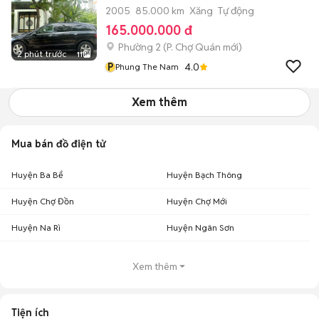
2005
85.000 km
Xăng
Tự động
165.000.000 đ
Phường 2
(
P. Chợ Quán
mới)
2 phút trước
11
P
4.0
Phung The Nam
Xem thêm
Mua bán đồ điện tử
Huyện Ba Bể
Huyện Bạch Thông
Huyện Chợ Đồn
Huyện Chợ Mới
Huyện Na Rì
Huyện Ngân Sơn
Xem thêm
Tiện ích