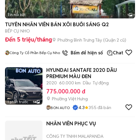
Tin nổi bật
1
TUYỂN NHÂN VIÊN BÁN XÔI BUỔI SÁNG Q2
BẾP CỤ NHO
Đến 5 triệu/tháng
Phường Bình Trưng Tây (Quận 2 cũ)
Bấm để hiện số
Chat
Công Ty Cổ Phần Bếp Cụ Nho
HYUNDAI SANTAFE 2020 DẦU
PREMIUM MÀU ĐEN
2020
60.000 km
Dầu
Tự động
775.000.000 đ
Phường Việt Hưng
1 phút trước
14
4.3
355
đã bán
BON AUTO
NHÂN VIÊN PHỤC VỤ
CÔNG TY TNHH MALAPANDA