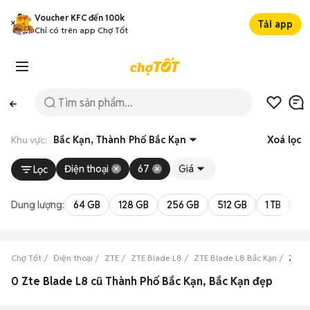
Voucher KFC đến 100k
Tải app
Chỉ có trên app Chợ Tốt
Khu vực:
Bắc Kạn, Thành Phố Bắc Kạn
Xoá lọc
Điện thoại
67
Giá
Lọc
Dung lượng:
64 GB
128 GB
256 GB
512 GB
1 TB
2 
Chợ Tốt
Điện thoại
ZTE
ZTE Blade L8
ZTE Blade L8 Bắc Kạn
ZTE B
0 Zte Blade L8 cũ Thành Phố Bắc Kạn, Bắc Kạn đẹp