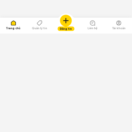
Trang chủ
Quản lý tin
Liên hệ
Tài khoản
Đăng tin
109.000 Bình chọn
Tải ứng dụng Chợ Tốt
Về Chợ Tốt
Quy chế sàn
Chính sách bảo mật
Giải quyết tranh chấp
CÔNG TY TNHH CHỢ TỐT - Người đại diện theo pháp luật:
Nguyễn Trọng Tấn; GPDKKD: 0312120782 do Sở KH & ĐT TP.HCM cấp ngày
11/01/2013;
GPMXH: 185/GP-BTTTT do Bộ Thông tin và Truyền thông