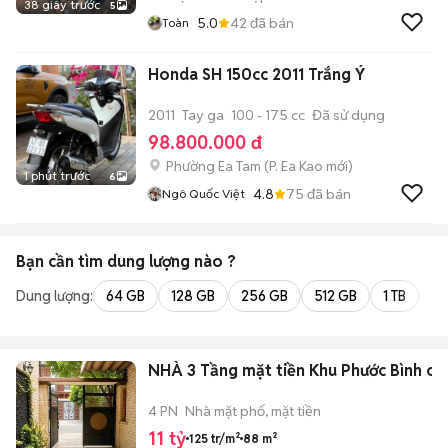
38 giây trước
5
5.0
42
đã bán
Toàn
Honda SH 150cc 2011 Trắng Ý
2011
Tay ga
100 - 175 cc
Đã sử dụng
98.800.000 đ
Phường Ea Tam
(
P. Ea Kao
mới)
1 phút trước
6
4.8
75
đã bán
Ngô Quốc Việt
Bạn cần tìm
dung lượng
nào ?
Dung lượng:
64 GB
128 GB
256 GB
512 GB
1 TB
2 
NHÀ 3 Tầng mặt tiền Khu Phước Bình chỉ 
4 PN
Nhà mặt phố, mặt tiền
11 tỷ
125 tr/m²
88 m²