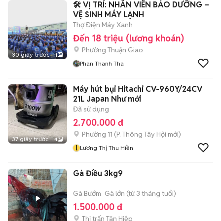
🛠️ VỊ TRÍ: NHÂN VIÊN BẢO DƯỠNG –
VỆ SINH MÁY LẠNH
Thợ Điện Máy Xanh
Đến 18 triệu (lương khoán)
Phường Thuận Giao
30 giây trước
1
Phan Thanh Tha
Máy hút bụi Hitachi CV-960Y/24CV
21L Japan Như mới
Đã sử dụng
2.700.000 đ
Phường 11
(
P. Thông Tây Hội
mới)
37 giây trước
4
l
Lương Thị Thu Hiền
Gà Điều 3kg9
Gà Bướm
Gà lớn (từ 3 tháng tuổi)
1.500.000 đ
Thị trấn Tân Hiệp