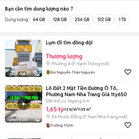
Bạn cần tìm
dung lượng
nào ?
Dung lượng:
64 GB
128 GB
256 GB
512 GB
1 TB
2 
Lụm Ơi tìm đồng đội
Thương lượng
Phường 4
(
P. Hạnh Thông
mới)
B
Bùi Nguyễn Thảo Nguyên
1 phút trước
3
Lô Đất 2 Mặt Tiền Đường Ô Tô,
Phường Nam Nha Trang Giá 1ty650
Đất thổ cư
Ngang 5 m
1,65 tỷ
12 tr/m²
135 m²
Xã Phước Đồng
(
P. Nam Nha Trang
mới)
1 phút trước
3
Trường Thịnh