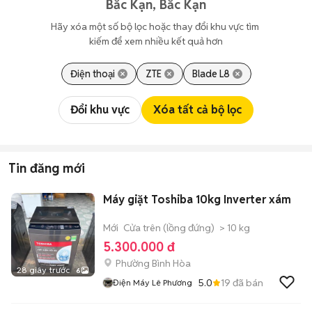
Bắc Kạn, Bắc Kạn
Hãy xóa một số bộ lọc hoặc thay đổi khu vực tìm 
kiếm để xem nhiều kết quả hơn
Điện thoại
ZTE
Blade L8
Đổi khu vực
Xóa tất cả bộ lọc
Tin đăng mới
Máy giặt Toshiba 10kg Inverter xám
Mới
Cửa trên (lồng đứng)
> 10 kg
5.300.000 đ
Phường Bình Hòa
28 giây trước
6
5.0
19
đã bán
Điện Máy Lê Phương