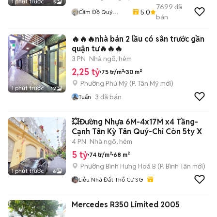
1 phút trước
5
7699
đã
5.0
Cầm Đồ Quý
bán
Mobile
🔥🔥🔥nhà bán 2 lầu có sân trước gần
quận tư🔥🔥🔥
3 PN
Nhà ngõ, hẻm
2,25 tỷ
75 tr/m²
30 m²
Phường Phú Mỹ
(
P. Tân Mỹ
mới)
1 phút trước
12
3
đã bán
Tuấn
💥Đường Nhựa 6M-4x17M x4 Tầng-
Cạnh Tân Kỳ Tân Quý-Chỉ Còn 5ty X
4 PN
Nhà ngõ, hẻm
5 tỷ
74 tr/m²
68 m²
Phường Bình Hưng Hoà B
(
P. Bình Tân
mới)
1 phút trước
6
Liễu Nhà Đất Thổ Cư SG
Mercedes R350 Limited 2005