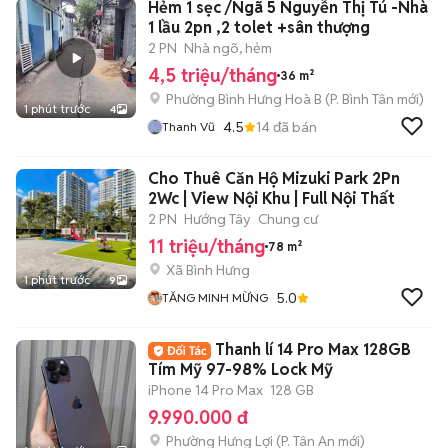
Hẻm 1 sẹc /Ngã 5 Nguyễn Thị Tú -Nhà
1 lầu 2pn ,2 tolet +sân thượng
2 PN
Nhà ngõ, hẻm
4,5 triệu/tháng
36 m²
Phường Bình Hưng Hoà B
(
P. Bình Tân
mới)
1 phút trước
4
4.5
14
đã bán
Thanh Vũ
Cho Thuê Căn Hộ Mizuki Park 2Pn
2Wc | View Nội Khu | Full Nội Thất
2 PN
Hướng Tây
Chung cư
11 triệu/tháng
78 m²
Xã Bình Hưng
1 phút trước
9
5.0
TĂNG MINH MỪNG
Thanh lí 14 Pro Max 128GB
Tím Mỹ 97-98% Lock Mỹ
iPhone 14 Pro Max
128 GB
9.990.000 đ
Phường Hưng Lợi
(
P. Tân An
mới)