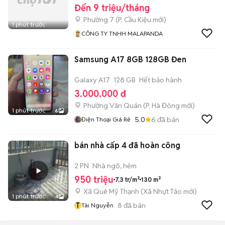
Đến 9 triệu/tháng
Phường 7
(
P. Cầu Kiệu
mới)
1 phút trước
CÔNG TY TNHH MALAPANDA
Samsung A17 8GB 128GB Đen
Galaxy A17
128 GB
Hết bảo hành
3.000.000 đ
Phường Văn Quán
(
P. Hà Đông
mới)
1 phút trước
6
5.0
6
đã bán
Điện Thoại Giá Rẻ
bán nhà cấp 4 đã hoàn công
2 PN
Nhà ngõ, hẻm
950 triệu
7,3 tr/m²
130 m²
Xã Quê Mỹ Thạnh
(
Xã Nhựt Tảo
mới)
1 phút trước
4
T
8
đã bán
Tài Nguyễn