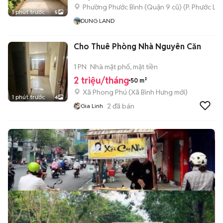
Phường Phước Bình (Quận 9 cũ)
(
P. Phước Lo
1 phút trước
5
DUNG LAND
Cho Thuê Phòng Nhà Nguyên Căn
1 PN
Nhà mặt phố, mặt tiền
2 triệu/tháng
50 m²
Xã Phong Phú
(
Xã Bình Hưng
mới)
1 phút trước
4
2
đã bán
Gia Linh