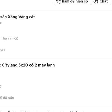
Bấm để hiện số
Chat
 sàn Xăng Vàng cát
àn
o Thạnh
mới)
bán
 Cityland 5x20 có 2 máy lạnh
)
5
đã bán