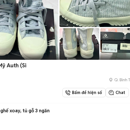
Mỹ Auth (Si
Q. Bình 
Bấm để hiện số
Chat
 ghế xoay, tủ gỗ 3 ngăn