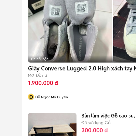
Tin nổi bật
Giày Converse Lugged 2.0 High xách tay 
Mới
Đồ nữ
1.900.000 đ
Đ
Đỗ Ngọc Mỹ Duyên
Bàn làm việc Gỗ cao su,
Đã sử dụng
Gỗ
300.000 đ