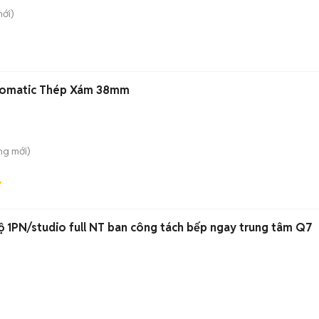
ới)
tomatic Thép Xám 38mm
ng
mới)
ộ 1PN/studio full NT ban công tách bếp ngay trung tâm Q7