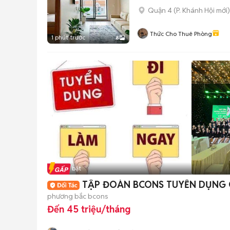
Quận 4
(
P. Khánh Hội
mới)
Thức Cho Thuê Phòng
1 phút trước
8
Tin nổi bật
TẬP ĐOÀN BCONS TUYỂN DỤNG 
phương bắc bcons
Đến 45 triệu/tháng