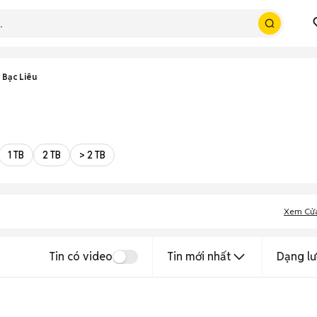
 Bạc Liêu
1 TB
2 TB
> 2 TB
Xem Cử
Tin có video
Tin mới nhất
Dạng lư