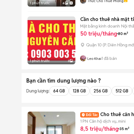
Thức Cho Thuê Phòng
1 phút trước
6
Cần cho thuê nhà mặt t
Mặt bằng kinh doanh
Nội th
50 triệu/tháng
80 m²
Quận 10
(
P. Diên Hồng
mớ
1
đã bán
Leo Khai
1 phút trước
3
Bạn cần tìm
dung lượng
nào ?
Dung lượng:
64 GB
128 GB
256 GB
512 GB
Cho thuê căn h
1 PN
Căn hộ dịch vụ, mini
8,5 triệu/tháng
35 m²