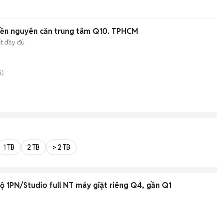
iền nguyên căn trung tâm Q10. TPHCM
ất đầy đủ
i)
1 TB
2 TB
> 2 TB
ộ 1PN/Studio full NT máy giặt riêng Q4, gần Q1