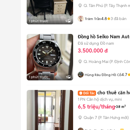
Q. Tân Phú
(
P. Tây Thạnh
m
4.8
3
đã bán
Trâm Trần
1 phút trước
5
Đồng hồ Seiko Nam Au
Đã sử dụng
Đồ nam
3.500.000 đ
Q. Hoàng Mai
(
P. Định Cô
4.7
Hùng Râu Đồng Hồ Cổ
1 phút trước
1
cho thuê căn h
1 PN
Căn hộ dịch vụ, mini
6,5 triệu/tháng
38 m²
Quận 7
(
P. Tân Hưng
mới)