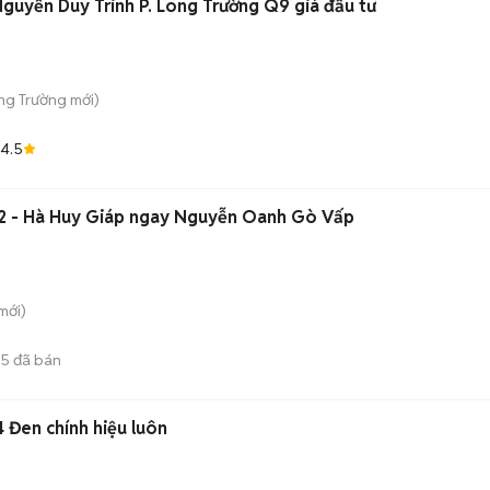
Nguyễn Duy Trinh P. Long Trường Q9 giá đầu tư
ong Trường
mới)
4.5
5m2 - Hà Huy Giáp ngay Nguyễn Oanh Gò Vấp
mới)
5
đã bán
 Đen chính hiệu luôn