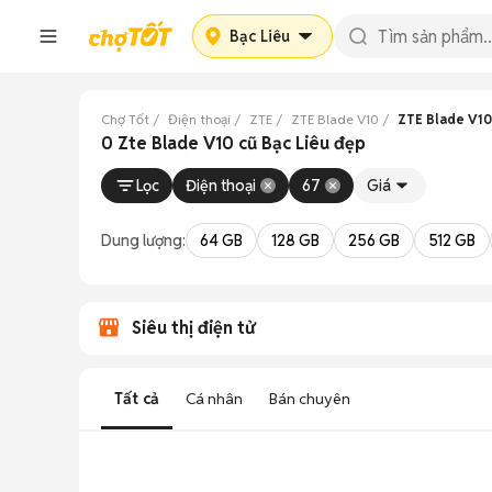
Bạc Liêu
Chợ Tốt
Điện thoại
ZTE
ZTE Blade V10
ZTE Blade V10
0 Zte Blade V10 cũ Bạc Liêu đẹp
Lọc
Điện thoại
67
Giá
Dung lượng:
64 GB
128 GB
256 GB
512 GB
Siêu thị điện tử
Tất cả
Cá nhân
Bán chuyên