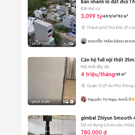
Bán nhanh lô đất đsố 1 
Đất thổ cư
3,099 tỷ
60 tr/m²
52 m²
Thành phố Thủ Đức
(
P. L
NGUYỄN TRẦN ĐĂNG KHOA
1 phút trước
4
Căn hộ full nội thất 3
Nội thất đầy đủ
4 triệu/tháng
35 m²
Quận 12
(
P. An Phú Đông
5.0
Nguyễn Thị Ngọc Ánh
1 phút trước
5
gimbal Zhiyun Smooth 4
Đã sử dụng (chưa sửa chữa)
780.000 đ