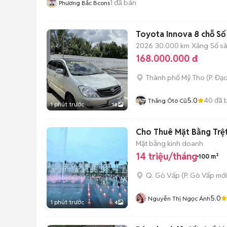
1
đã bán
Phương Bắc Bcons
Toyota Innova 8 chỗ Số
2026
30.000 km
Xăng
Số s
168.000.000 đ
Thành phố Mỹ Tho
(
P. Đạ
5.0
40
đã 
Thắng Ôtô Cũ
1 phút trước
18
Cho Thuê Mặt Bằng Trệt
Mặt bằng kinh doanh
14 triệu/tháng
100 m²
Q. Gò Vấp
(
P. Gò Vấp
mới
5.0
Nguyễn Thị Ngọc Ánh
1 phút trước
4