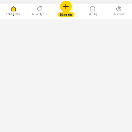
Trang chủ
Quản lý tin
Liên hệ
Tài khoản
Đăng tin
109.000 Bình chọn
Tải ứng dụng Chợ Tốt
Về Chợ Tốt
Quy chế sàn
Chính sách bảo mật
Giải quyết tranh chấp
CÔNG TY TNHH CHỢ TỐT - Người đại diện theo pháp luật:
Nguyễn Trọng Tấn; GPDKKD: 0312120782 do Sở KH & ĐT TP.HCM cấp ngày
11/01/2013;
GPMXH: 185/GP-BTTTT do Bộ Thông tin và Truyền thông
cấp ngày 09/07/2024 - Chịu trách nhiệm
nội dung: Trần Hoàng Ly.
Chính sách sử dụng