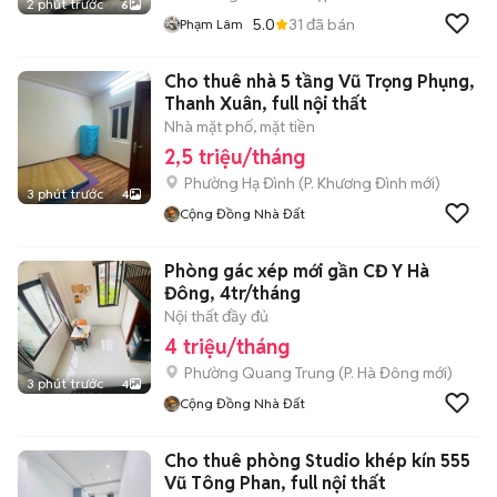
2 phút trước
6
5.0
31
đã bán
Phạm Lâm
Cho thuê nhà 5 tầng Vũ Trọng Phụng,
Thanh Xuân, full nội thất
Nhà mặt phố, mặt tiền
2,5 triệu/tháng
Phường Hạ Đình
(
P. Khương Đình
mới)
3 phút trước
4
Cộng Đồng Nhà Đất
Phòng gác xép mới gần CĐ Y Hà
Đông, 4tr/tháng
Nội thất đầy đủ
4 triệu/tháng
Phường Quang Trung
(
P. Hà Đông
mới)
3 phút trước
4
Cộng Đồng Nhà Đất
Cho thuê phòng Studio khép kín 555
Vũ Tông Phan, full nội thất