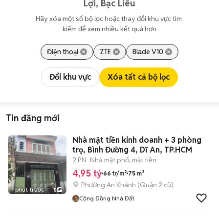
Lợi, Bạc Liêu
Hãy xóa một số bộ lọc hoặc thay đổi khu vực tìm 
kiếm để xem nhiều kết quả hơn
Điện thoại
ZTE
Blade V10
Đổi khu vực
Xóa tất cả bộ lọc
Tin đăng mới
Nhà mặt tiền kinh doanh + 3 phòng
trọ, Bình Đường 4, Dĩ An, TP.HCM
2 PN
Nhà mặt phố, mặt tiền
4,95 tỷ
66 tr/m²
75 m²
Phường An Khánh (Quận 2 cũ)
1 phút trước
5
Cộng Đồng Nhà Đất