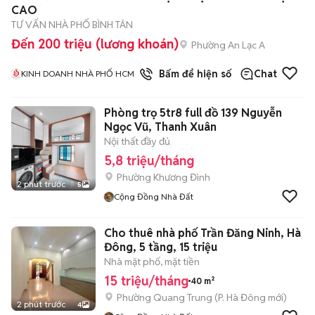
CAO
TƯ VẤN NHÀ PHỐ BÌNH TÂN
Đến 200 triệu (lương khoán)
Phường An Lạc A
1
đã bán
Bấm để hiện số
Chat
KINH DOANH NHÀ PHỐ HCM
Phòng trọ 5tr8 full đồ 139 Nguyễn
Ngọc Vũ, Thanh Xuân
Nội thất đầy đủ
5,8 triệu/tháng
Phường Khương Đình
2 phút trước
5
Cộng Đồng Nhà Đất
Cho thuê nhà phố Trần Đăng Ninh, Hà
Đông, 5 tầng, 15 triệu
Nhà mặt phố, mặt tiền
15 triệu/tháng
40 m²
Phường Quang Trung
(
P. Hà Đông
mới)
2 phút trước
4