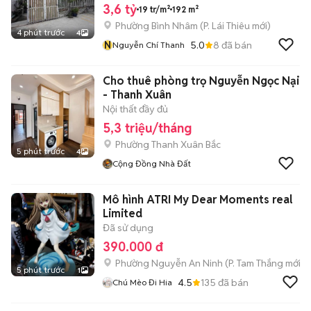
3,6 tỷ
19 tr/m²
192 m²
Phường Bình Nhâm
(
P. Lái Thiêu
mới)
4 phút trước
4
N
5.0
8
đã bán
Nguyễn Chí Thanh
Cho thuê phòng trọ Nguyễn Ngọc Nại
- Thanh Xuân
Nội thất đầy đủ
5,3 triệu/tháng
Phường Thanh Xuân Bắc
5 phút trước
4
Cộng Đồng Nhà Đất
Mô hình ATRI My Dear Moments real
Limited
Đã sử dụng
390.000 đ
Phường Nguyễn An Ninh
(
P. Tam Thắng
mới)
5 phút trước
1
4.5
135
đã bán
Chú Mèo Đi Hia