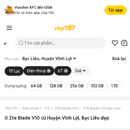
Voucher KFC đến 100k
Tải app
Chỉ có trên app Chợ Tốt
Khu vực:
Bạc Liêu, Huyện Vĩnh Lợi
Xoá lọc
Điện thoại
67
Giá
Lọc
Dung lượng:
64 GB
128 GB
256 GB
512 GB
1 TB
2 
Chợ Tốt
Điện thoại
ZTE
ZTE Blade V10
ZTE Blade V10 Bạc Liêu
ZT
0 Zte Blade V10 cũ Huyện Vĩnh Lợi, Bạc Liêu đẹp