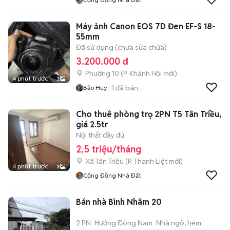
Máy ảnh Canon EOS 7D Đen EF-S 18-
55mm
Đã sử dụng (chưa sửa chữa)
3.200.000 đ
Phường 10
(
P. Khánh Hội
mới)
4 phút trước
3
1
đã bán
Bảo Huy
Cho thuê phòng trọ 2PN T5 Tân Triều,
giá 2.5tr
Nội thất đầy đủ
2,5 triệu/tháng
Xã Tân Triều
(
P. Thanh Liệt
mới)
4 phút trước
3
Cộng Đồng Nhà Đất
Bán nhà Bình Nhâm 20
2 PN
Hướng Đông Nam
Nhà ngõ, hẻm