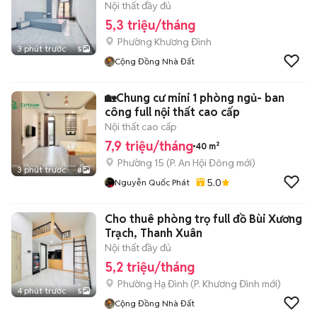
Nội thất đầy đủ
5,3 triệu/tháng
Phường Khương Đình
3 phút trước
5
Cộng Đồng Nhà Đất
🏡Chung cư mini 1 phòng ngủ- ban
công full nội thất cao cấp
Nội thất cao cấp
7,9 triệu/tháng
40 m²
Phường 15
(
P. An Hội Đông
mới)
3 phút trước
8
5.0
Nguyễn Quốc Phát
Cho thuê phòng trọ full đồ Bùi Xương
Trạch, Thanh Xuân
Nội thất đầy đủ
5,2 triệu/tháng
Phường Hạ Đình
(
P. Khương Đình
mới)
4 phút trước
5
Cộng Đồng Nhà Đất