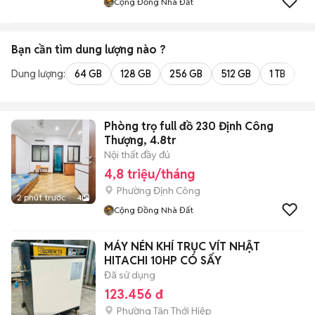
Cộng Đồng Nhà Đất
Bạn cần tìm
dung lượng
nào ?
Dung lượng:
64 GB
128 GB
256 GB
512 GB
1 TB
2 
Phòng trọ full đồ 230 Định Công
Thượng, 4.8tr
Nội thất đầy đủ
4,8 triệu/tháng
Phường Định Công
2 phút trước
4
Cộng Đồng Nhà Đất
MÁY NÉN KHÍ TRỤC VÍT NHẬT
HITACHI 10HP CÓ SẤY
Đã sử dụng
123.456 đ
Phường Tân Thới Hiệp