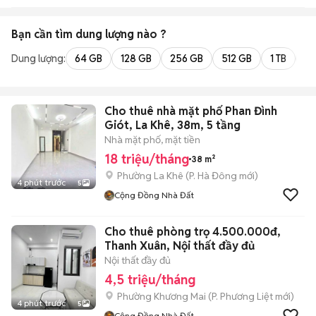
Bạn cần tìm
dung lượng
nào ?
Dung lượng:
64 GB
128 GB
256 GB
512 GB
1 TB
2 
Cho thuê nhà mặt phố Phan Đình
Giót, La Khê, 38m, 5 tầng
Nhà mặt phố, mặt tiền
18 triệu/tháng
38 m²
Phường La Khê
(
P. Hà Đông
mới)
4 phút trước
5
Cộng Đồng Nhà Đất
Cho thuê phòng trọ 4.500.000đ,
Thanh Xuân, Nội thất đầy đủ
Nội thất đầy đủ
4,5 triệu/tháng
Phường Khương Mai
(
P. Phương Liệt
mới)
4 phút trước
5
Cộng Đồng Nhà Đất