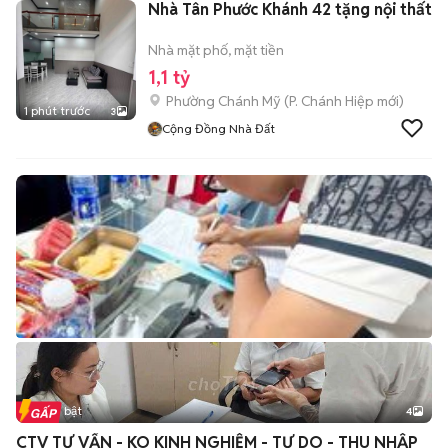
Nhà Tân Phước Khánh 42 tặng nội thất
Nhà mặt phố, mặt tiền
1,1 tỷ
Phường Chánh Mỹ
(
P. Chánh Hiệp
mới)
1 phút trước
3
Cộng Đồng Nhà Đất
Tin nổi bật
4
CTV TƯ VẤN - KO KINH NGHIỆM - TỰ DO - THU NHẬP