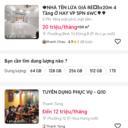
🍁NHÀ TÊN LỬA GIÁ RẺ💥5x20m 4
Tầng Ở HAY VP 5PN 6WC🌳🌳
5 PN
Nhà mặt phố, mặt tiền
20 triệu/tháng
100 m²
Phường Bình Trị Đông B
(
P. An Lạc
mới)
1 phút trước
5
4.9
3
đã bán
Khanh Chau
Bạn cần tìm
dung lượng
nào ?
Dung lượng:
64 GB
128 GB
256 GB
512 GB
1 TB
2 
TUYỂN DỤNG PHỤC VỤ - Q10
Thanh Tùng
Đến 12 triệu/tháng
Phường 12
(
P. Hòa Hưng
mới)
1 phút trước
1
Thanh Tùng