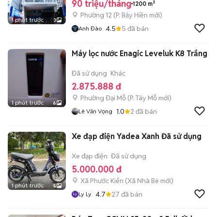
90 triệu/tháng
1200 m²
Phường 12
(
P. Bảy Hiền
mới)
1 phút trước
3
4.5
5
đã bán
Anh Đào
Máy lọc nước Enagic Leveluk K8 Trắng
Đã sử dụng
Khác
2.875.888 đ
Phường Đại Mỗ
(
P. Tây Mỗ
mới)
1 phút trước
6
1.0
2
đã bán
Lê Văn Vọng
Xe đạp điện Yadea Xanh Đã sử dụng
Xe đạp điện
Đã sử dụng
5.000.000 đ
Xã Phước Kiển
(
Xã Nhà Bè
mới)
1 phút trước
5
4.7
27
đã bán
Ly Ly