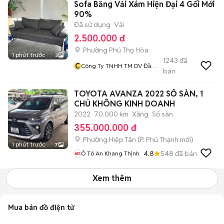
Sofa Băng Vải Xám Hiện Đại 4 Gối Mới
90%
Đã sử dụng
Vải
2.500.000 đ
Phường Phú Thọ Hòa
1 phút trước
3
1243
đã
C
Công Ty TNHH TM DV Đầu
bán
Tư Và Xây Dựng Hải Đăng
TOYOTA AVANZA 2022 SỐ SÀN, 1
CHỦ KHÔNG KINH DOANH
2022
70.000 km
Xăng
Số sàn
355.000.000 đ
Phường Hiệp Tân
(
P. Phú Thạnh
mới)
1 phút trước
7
4.8
548
đã bán
Ô Tô An Khang Thịnh
Xem thêm
Mua bán đồ điện tử