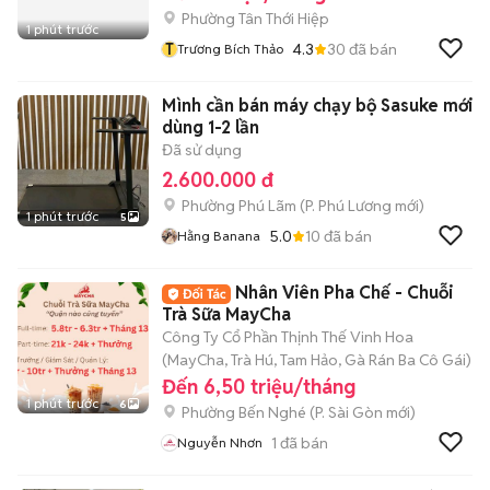
Phường Tân Thới Hiệp
1 phút trước
T
4.3
30
đã bán
Trương Bích Thảo
Mình cần bán máy chạy bộ Sasuke mới
dùng 1-2 lần
Đã sử dụng
2.600.000 đ
Phường Phú Lãm
(
P. Phú Lương
mới)
1 phút trước
5
5.0
10
đã bán
Hằng Banana
Nhân Viên Pha Chế - Chuỗi
Trà Sữa MayCha
Công Ty Cổ Phần Thịnh Thế Vinh Hoa
(MayCha, Trà Hú, Tam Hảo, Gà Rán Ba Cô Gái)
Đến 6,50 triệu/tháng
1 phút trước
6
Phường Bến Nghé
(
P. Sài Gòn
mới)
1
đã bán
Nguyễn Nhơn