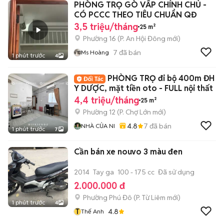
PHÒNG TRỌ GÒ VẤP CHÍNH CHỦ -
CÓ PCCC THEO TIÊU CHUẨN QĐ
3,5 triệu/tháng
25 m²
Phường 16
(
P. An Hội Đông
mới)
7
đã bán
Ms Hoàng
1 phút trước
4
PHÒNG TRỌ đi bộ 400m ĐH
Y DƯỢC, mặt tiền oto - FULL nội thất
4,4 triệu/tháng
25 m²
Phường 12
(
P. Chợ Lớn
mới)
4.8
7
đã bán
NHÀ CỦA NI
1 phút trước
7
Cần bán xe nouvo 3 màu đen
2014
Tay ga
100 - 175 cc
Đã sử dụng
2.000.000 đ
Phường Phú Đô
(
P. Từ Liêm
mới)
1 phút trước
4
T
4.8
Thế Anh