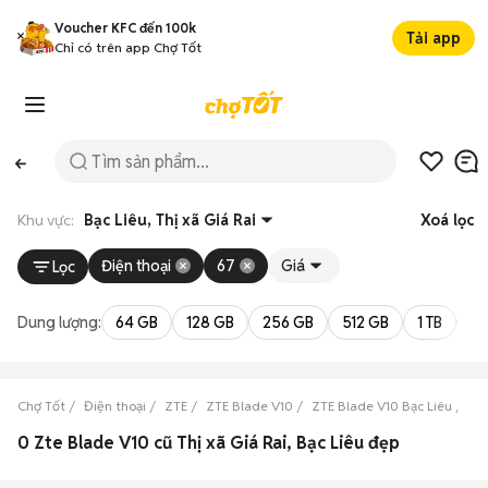
Voucher KFC đến 100k
Tải app
Chỉ có trên app Chợ Tốt
Khu vực:
Bạc Liêu, Thị xã Giá Rai
Xoá lọc
Điện thoại
67
Giá
Lọc
Dung lượng:
64 GB
128 GB
256 GB
512 GB
1 TB
2 
Chợ Tốt
Điện thoại
ZTE
ZTE Blade V10
ZTE Blade V10 Bạc Liêu
ZT
0 Zte Blade V10 cũ Thị xã Giá Rai, Bạc Liêu đẹp