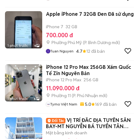
Apple iPhone 7 32GB Đen Đã sử dụng
iPhone 7
32 GB
700.000 đ
Phường Phú Mỹ
(
P. Bình Dương
mới)
1 phút trước
4
4.7
12
đã bán
Tuan Nguyen
iPhone 12 Pro Max 256GB Xám Quốc
Tế Zin Nguyên Bản
iPhone 12 Pro Max
256 GB
11.090.000 đ
Phường 11
(
P. Phú Nhuận
mới)
1 phút trước
6
5.0
169
đã bán
Tymo Việt Nam
VỊ TRÍ ĐẮC ĐỊA TUYẾN SÂN
BAY-MT NGUYỄN BÁ TUYỂN TÂN
BÌNH NGAY CỘNG HÒA
Mặt bằng kinh doanh