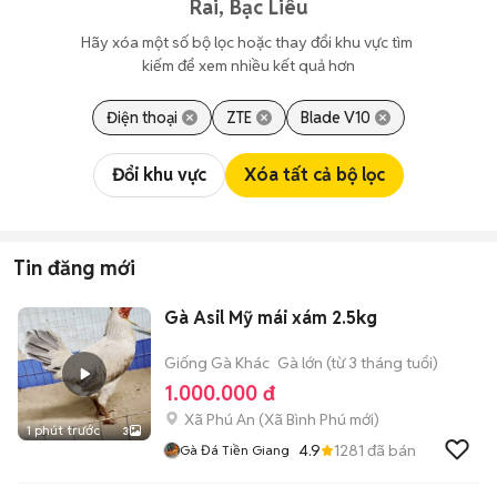
Rai, Bạc Liêu
Hãy xóa một số bộ lọc hoặc thay đổi khu vực tìm 
kiếm để xem nhiều kết quả hơn
Điện thoại
ZTE
Blade V10
Đổi khu vực
Xóa tất cả bộ lọc
Tin đăng mới
Gà Asil Mỹ mái xám 2.5kg
Giống Gà Khác
Gà lớn (từ 3 tháng tuổi)
1.000.000 đ
Xã Phú An
(
Xã Bình Phú
mới)
1 phút trước
3
4.9
1281
đã bán
Gà Đá Tiền Giang