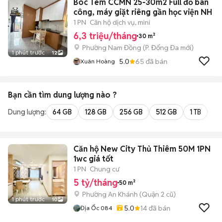
Bóc Tem CCMN 25-30m2 Full đồ ban
công, máy giặt riêng gần học viện NH
1 PN
Căn hộ dịch vụ, mini
6,3 triệu/tháng
30 m²
Phường Nam Đồng
(
P. Đống Đa
mới)
1 phút trước
12
5.0
65
đã bán
Xuân Hoàng
Bạn cần tìm
dung lượng
nào ?
Dung lượng:
64 GB
128 GB
256 GB
512 GB
1 TB
2 
Căn hộ New City Thủ Thiêm 50M 1PN
1wc giá tốt
1 PN
Chung cư
5 tỷ/tháng
50 m²
Phường An Khánh (Quận 2 cũ)
1 phút trước
10
5.0
14
đã bán
Địa Ốc 084