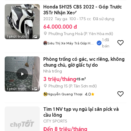
Honda SH125 CBS 2022 - Góp Trước
35Tr Nhận Xe✅
2022
Tay ga
100 - 175 cc
Đã sử dụng
64.000.000 đ
Phường Trung Hoà
(
P. Yên Hòa
mới)
1 phút trước
3
1
đã
Siêu Thị Xe Máy Trả Góp Hà
bán
Nội
Phòng trống có gác, wc riêng, không
chung chủ, giờ giấc tự do
Nhà trống
3 triệu/tháng
15 m²
Phường 15
(
P. Tân Sơn
mới)
1 phút trước
6
N
4.0
Nguyễn Quang Thoại
Tìm 1 NV tạp vụ ngủ lại sân pick và
cầu lông
CITY SPORTS
Đến 8 triệu/tháng