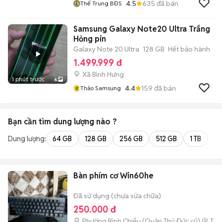
4.5
635
đã bán
Thế Trung BĐS
Samsung Galaxy Note20 Ultra Trắng
Hỏng pin
Galaxy Note 20 Ultra
128 GB
Hết bảo hành
1.499.999 đ
Xã Bình Hưng
1 phút trước
6
4.4
159
đã bán
Thảo Samsung
Bạn cần tìm
dung lượng
nào ?
Dung lượng:
64 GB
128 GB
256 GB
512 GB
1 TB
2 
Bàn phím cơ Win60he
Đã sử dụng (chưa sửa chữa)
250.000 đ
Phường Bình Chiểu (Quận Thủ Đức cũ)
(
P. Ta