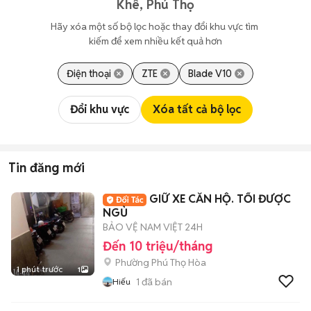
Khê, Phú Thọ
Hãy xóa một số bộ lọc hoặc thay đổi khu vực tìm 
kiếm để xem nhiều kết quả hơn
Điện thoại
ZTE
Blade V10
Đổi khu vực
Xóa tất cả bộ lọc
Tin đăng mới
GIỮ XE CĂN HỘ. TỐI ĐƯỢC
NGỦ
BẢO VỆ NAM VIỆT 24H
Đến 10 triệu/tháng
Phường Phú Thọ Hòa
1 phút trước
1
1
đã bán
Hiếu