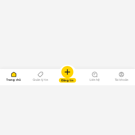
Trang chủ
Quản lý tin
Liên hệ
Tài khoản
Đăng tin
109.000 Bình chọn
Tải ứng dụng Chợ Tốt