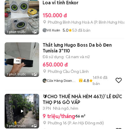
Loa vi tính Enkor
150.000 đ
Phường Bình Hưng Hoà A
(
P. Bình Hưng Hòa
m
5.0
53
đã bán
Võ Xuân
1 phút trước
1
Thắt lưng Hugo Boss Da bò Đen
Tunisia 3*110
Đã sử dụng
Cả nam và nữ
650.000 đ
Phường Cầu Ông Lãnh
1 phút trước
5
1494
đã
4.8
Cửa Hàng Doan
bán
Vu
🔰CHO THUÊ NHÀ HẺM 467// LÊ ĐỨC
THỌ P16 GÒ VẤP
3 PN
Nhà ngõ, hẻm
9 triệu/tháng
56 m²
Phường 16
(
P. An Hội Đông
mới)
1 phút trước
8