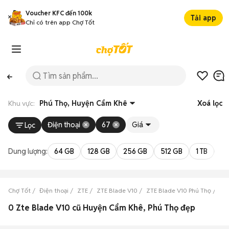
Voucher KFC đến 100k
Tải app
Chỉ có trên app Chợ Tốt
Khu vực:
Phú Thọ, Huyện Cẩm Khê
Xoá lọc
Điện thoại
67
Giá
Lọc
Dung lượng:
64 GB
128 GB
256 GB
512 GB
1 TB
2 
Chợ Tốt
Điện thoại
ZTE
ZTE Blade V10
ZTE Blade V10 Phú Thọ
ZT
0 Zte Blade V10 cũ Huyện Cẩm Khê, Phú Thọ đẹp