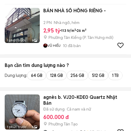
BÁN NHÀ SỔ HỒNG RIÊNG -
2 PN
Nhà ngõ, hẻm
2,95 tỷ
113 tr/m²
26 m²
Phường Tân Kiểng
(
P. Tân Hưng
mới)
1 phút trước
9
10
đã bán
VŨ HIẾU
Bạn cần tìm
dung lượng
nào ?
Dung lượng:
64 GB
128 GB
256 GB
512 GB
1 TB
2 
agnès b. VJ20-KDE0 Quartz Nhật
Bản
Đã sử dụng
Cả nam và nữ
600.000 đ
Phường Tân Tạo
1 phút trước
5