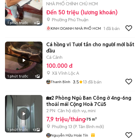
NHÀ PHỐ CHÍNH CHỦ HCM
Đến 50 triệu (lương khoán)
Phường Phú Thuận
1 phút trước
6
1
đã bán
KINH DOANH NHÀ PHỐ HCM
Cá hồng vĩ Tươi tắn cho người mới bắt
đầu
Cá Cảnh
100.000 đ
Xã Vĩnh Lộc A
1 phút trước
1
3.5
13
đã bán
Thanh Bình
🏡2 Phòng Ngủ Ban Công ở 4ng-6ng
thoải mái Cộng Hoà 7Củ5
2 PN
Căn hộ dịch vụ, mini
7,9 triệu/tháng
75 m²
Phường 13
(
P. Tân Bình
mới)
1 phút trước
12
Nguyễn Hữu Hoài Tín