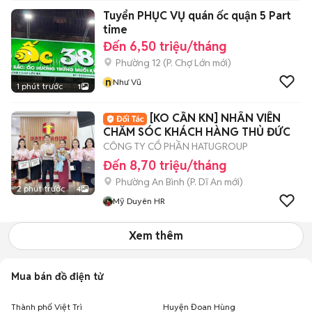
Tuyển PHỤC VỤ quán ốc quận 5 Part
time
Đến 6,50 triệu/tháng
Phường 12
(
P. Chợ Lớn
mới)
n
Như Vũ
1 phút trước
1
[KO CẦN KN] NHÂN VIÊN
CHĂM SÓC KHÁCH HÀNG THỦ ĐỨC
CÔNG TY CỔ PHẦN HATUGROUP
Đến 8,70 triệu/tháng
Phường An Bình
(
P. Dĩ An
mới)
2 phút trước
4
Mỹ Duyên HR
Xem thêm
Mua bán đồ điện tử
Thành phố Việt Trì
Huyện Đoan Hùng