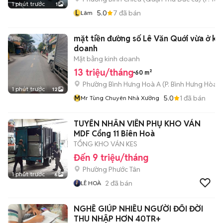
1 phút trước
1
L
5.0
7
đã bán
Lâm
mặt tiền đường số Lê Văn Quới vừa ở ki
doanh
Mặt bằng kinh doanh
13 triệu/tháng
60 m²
Phường Bình Hưng Hoà A
(
P. Bình Hưng Hòa
m
1 phút trước
12
M
5.0
1
đã bán
Mr Tùng Chuyên Nhà Xưởng
TUYỂN NHÂN VIÊN PHỤ KHO VÁN
MDF Cổng 11 Biên Hoà
TỔNG KHO VÁN KES
Đến 9 triệu/tháng
Phường Phước Tân
1 phút trước
6
2
đã bán
LÊ HOÀ
NGHỀ GIÚP NHIỀU NGƯỜI ĐỔI ĐỜI
THU NHẬP HƠN 40TR+