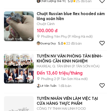
5.0
25
đã bán
Chất Lượng Giá Trị
Chuột Russian blue Rex hooded xám
lông xoăn hiền
Chuột Cảnh
100.000 đ
Phường Yên Phụ
(
P. Hồng Hà
mới)
1 phút trước
1
5.0
22
đã bán
Quang Duy
TUYỂN NV VĂN PHÒNG TÂN BÌNH-
KHÔNG CẦN KINH NGHIỆM
MAXREAL Q. TÂN BÌNH (P. TÂN SƠN HÒA)
Đến 13,60 triệu/tháng
Phường 2
(
P. Tân Sơn Hòa
mới)
1 phút trước
6
1
đã bán
Lê Văn Tuấn
TUYỂN NHÂN VIÊN LÀM VIỆC TẠI
CỬA HÀNG THỰC PHẨM
CÔNG TY TNHH HAI LINH FOOD