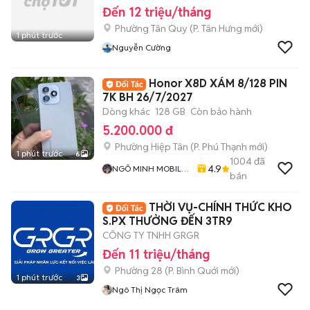
Đến 12 triệu/tháng
Phường Tân Quy
(
P. Tân Hưng
mới)
1 phút trước
Nguyễn Cường
Honor X8D XÁM 8/128 PIN
7K BH 26/7/2027
Dòng khác
128 GB
Còn bảo hành
5.200.000 đ
Phường Hiệp Tân
(
P. Phú Thạnh
mới)
1 phút trước
6
1004
đã
4.9
NGÔ MINH MOBILE
bán
SHOP
THỜI VỤ-CHÍNH THỨC KHO
S.PX THƯỞNG ĐẾN 3TR9
CÔNG TY TNHH GRGR
Đến 11 triệu/tháng
Phường 28
(
P. Bình Quới
mới)
1 phút trước
3
Ngô Thị Ngọc Trâm