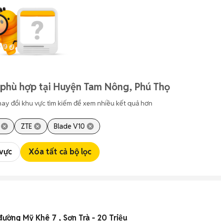
 phù hợp tại Huyện Tam Nông, Phú Thọ
hay đổi khu vực tìm kiếm để xem nhiều kết quả hơn
ZTE
Blade V10
 vực
Xóa tất cả bộ lọc
ường Mỹ Khê 7 , Sơn Trà - 20 Triệu