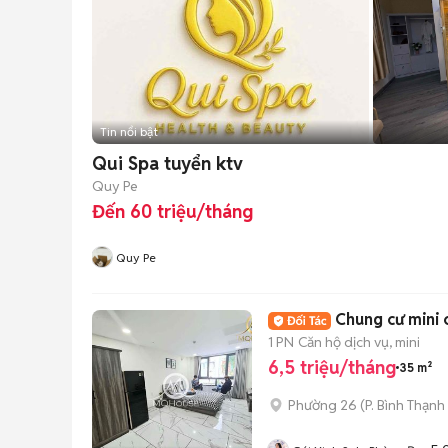
Tin nổi bật
Qui Spa tuyển ktv
Quy Pe
Đến 60 triệu/tháng
Quy Pe
Chung cư mini 
1 PN
Căn hộ dịch vụ, mini
6,5 triệu/tháng
35 m²
Phường 26
(
P. Bình Thạnh