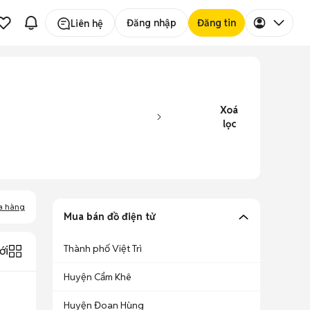
Đăng nhập
Đăng tin
Liên hệ
Xoá
lọc
a hàng
Mua bán đồ điện tử
Thành phố Việt Trì
ới
Huyện Cẩm Khê
Huyện Đoan Hùng