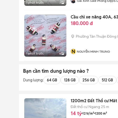
5.
Gái Xinh Sale Phòng Đẹp
1 phút trước
7
Cầu chì xe nâng 40A, 6
180.000 đ
Phường Tân Thuận Đông
N
NGUYỄN MINH TRUNG
1 phút trước
6
Bạn cần tìm
dung lượng
nào ?
Dung lượng:
64 GB
128 GB
256 GB
512 GB
1200m2 Đất Thổ cư Măt 
Đất thổ cư
Ngang 25 m
14 tỷ
12 tr/m²
1200 m²