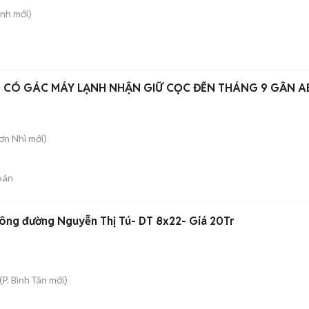
ạnh
mới)
 CÓ GÁC MÁY LẠNH NHẬN GIỮ CỌC ĐẾN THÁNG 9 GẦN 
Sơn Nhì
mới)
bán
ông đường Nguyễn Thị Tú- DT 8x22- Giá 20Tr
(
P. Bình Tân
mới)