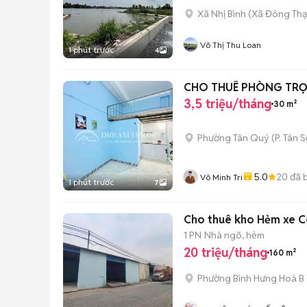
Xã Nhị Bình
(
Xã Đông Th
Võ Thị Thu Loan
1 phút trước
4
CHO THUÊ PHÒNG TRỌ
3,5 triệu/tháng
30 m²
Phường Tân Quý
(
P. Tân 
5.0
20
đã 
Võ Minh Tri
1 phút trước
7
Cho thuê kho Hẻm xe C
1 PN
Nhà ngõ, hẻm
20 triệu/tháng
160 m²
Phường Bình Hưng Hoà B