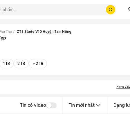
Phú Thọ
ZTE Blade V10 Huyện Tam Nông
đẹp
1 TB
2 TB
> 2 TB
Xem Cử
Tin có video
Tin mới nhất
Dạng lư