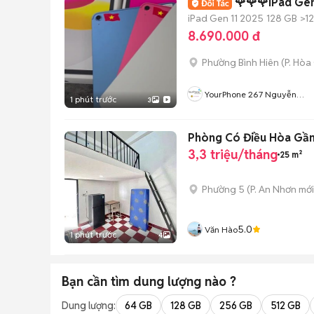
🌹🌹🌹iPad Gen
iPad Gen 11 2025
128 GB
>1
8.690.000 đ
Phường Bình Hiên
(
P. Hòa
YourPhone 267 Nguyễn
1 phút trước
3
Hoàng-Hải Châu-Đà Nẵng
Phòng Có Điều Hòa Gần
3,3 triệu/tháng
25 m²
Phường 5
(
P. An Nhơn
mới
5.0
Văn Hào
1 phút trước
4
Bạn cần tìm
dung lượng
nào ?
Dung lượng:
64 GB
128 GB
256 GB
512 GB