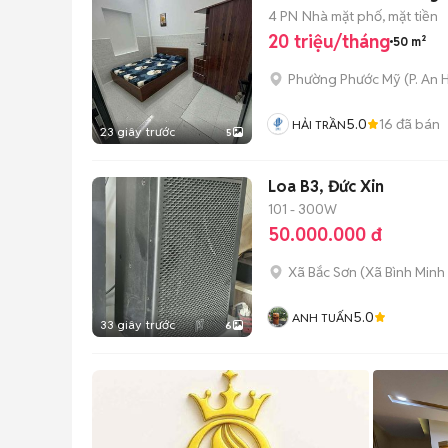
4 PN
Nhà mặt phố, mặt tiền
20 triệu/tháng
50 m²
Phường Phước Mỹ
(
P. An 
5.0
16
đã bán
HẢI TRẦN
23 giây trước
5
Loa B3, Đức Xin
101 - 300W
50.000.000 đ
Xã Bắc Sơn
(
Xã Bình Minh
5.0
ANH TUẤN
33 giây trước
6