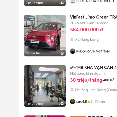
CHUYÊN NHÀ PHỐ BIỆT TH
1 phút trước
4
BUILDING SÀI GÒN
VinFast Limo Green TR
2026
Mới
Điện
Tự động
584.000.000 đ
Xã Hưng Long
PHƯƠNG VINFAST TÂM
Tin ưu tiên
11
PHONG
✅✅MB KHA VẠN CÂN 4x3
Mặt bằng kinh doanh
30 triệu/tháng
400 m²
Phường Linh Đông (Quận
4.5
9
đã bán
Sơn
1 phút trước
3