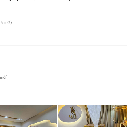
Hải
mới)
mới)