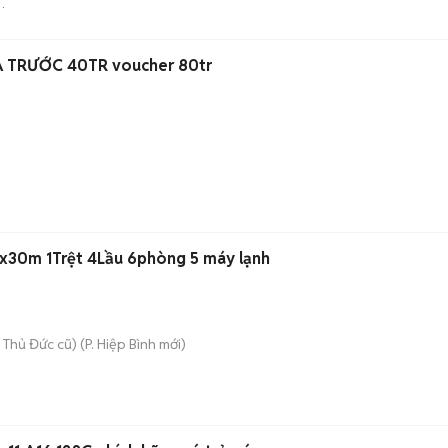
Ự
Ả TRƯỚC 40TR voucher 80tr
0m 1Trệt 4Lầu 6phòng 5 máy lạnh
 Thủ Đức cũ)
(
P. Hiệp Bình
mới)