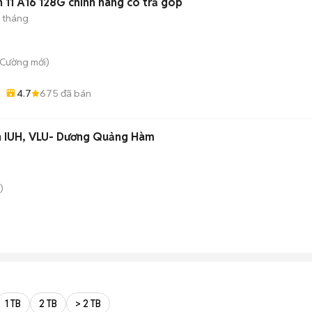
 11 A16 128G chính hãng có trả góp
2 tháng
 Cường
mới)
4.7
675
đã bán
 IUH, VLU- Dương Quảng Hàm
)
1 TB
2 TB
> 2 TB