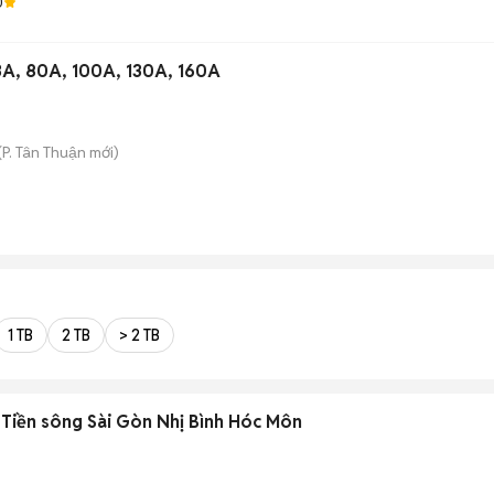
0
3A, 80A, 100A, 130A, 160A
(
P. Tân Thuận
mới)
1 TB
2 TB
> 2 TB
Tiền sông Sài Gòn Nhị Bình Hóc Môn