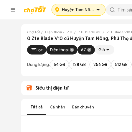
Huyện Tam Nông
Chợ Tốt
Điện thoại
ZTE
ZTE Blade V10
ZTE Blade V10 
0 Zte Blade V10 cũ Huyện Tam Nông, Phú Thọ 
Lọc
Điện thoại
67
Giá
Dung lượng:
64 GB
128 GB
256 GB
512 GB
Siêu thị điện tử
Tất cả
Cá nhân
Bán chuyên