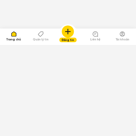
Trang chủ
Quản lý tin
Liên hệ
Tài khoản
Đăng tin
109.000 Bình chọn
Tải ứng dụng Chợ Tốt
Về Chợ Tốt
Quy chế sàn
Chính sách bảo mật
Giải quyết tranh chấp
CÔNG TY TNHH CHỢ TỐT - Người đại diện theo pháp luật:
Nguyễn Trọng Tấn; GPDKKD: 0312120782 do Sở KH & ĐT TP.HCM cấp ngày