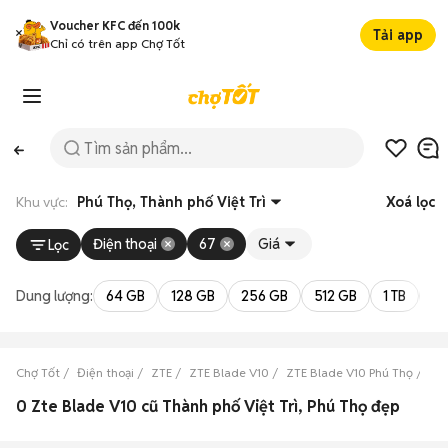
Voucher KFC đến 100k
Tải app
Chỉ có trên app Chợ Tốt
Khu vực:
Phú Thọ, Thành phố Việt Trì
Xoá lọc
Điện thoại
67
Giá
Lọc
Dung lượng:
64 GB
128 GB
256 GB
512 GB
1 TB
2 
Chợ Tốt
Điện thoại
ZTE
ZTE Blade V10
ZTE Blade V10 Phú Thọ
ZTE
0 Zte Blade V10 cũ Thành phố Việt Trì, Phú Thọ đẹp