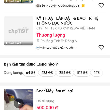
1 phút trước
3
BĐS Nguyễn Quốc Dũng903
KỸ THUẬT LẮP ĐẶT & BẢO TRÌ HỆ
THỐNG LỌC NƯỚC
CTY TNHH SX KD XNK REWA VIỆT NAM
Thương lượng
Phường Bình Trị Đông A
1 phút trước
Máy Lọc Nước Hàn Quốc
REWA
Bạn cần tìm
dung lượng
nào ?
Dung lượng:
64 GB
128 GB
256 GB
512 GB
1 TB
2 
Bear Máy làm mì sợi
Đã sử dụng
500.000 đ