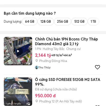
Bạn cần tìm
dung lượng
nào ?
Dung lượng:
64 GB
128 GB
256 GB
512 GB
1 TB
2 
Chính Chủ bán 1PN Bcons City Tháp
Diamond 43m2 giá 2,1 tỷ
1 PN
Hướng Tây Bắc
Chung cư
2,144 tỷ
49 tr/m²
44 m²
Phường Đông Hòa
1 phút trước
5
Thu Thủy
Ổ cứng SSD FORESEE 512GB M2 SATA
99%.
Đã sử dụng (chưa sửa chữa)
950.000 đ
Phường 12
(
P. An Hội Tây
mới)
1 phút trước
3