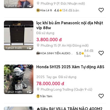
Phường 9
(
P. Đức Nhuận
mới)
1 phút trước
3
H
4.6
134
đã bán
Hòa Lê 8
lọc khí bù ẩm Panasonic nội địa Nhật
vip 88w
Đã sử dụng
3.800.000 đ
Phường 15
(
P. An Hội Đông
mới)
1 phút trước
6
84
đã
5.0
HOA SINH TIẾN AUDIO
bán
GÒ VẤP
Honda SH125 2025 Xám Tự động ABS
2025
Tay ga
Đã sử dụng
78.000.000 đ
Phường Long Trường (Quận 9 cũ)
1 phút trước
8
T
Trần Tâm
🔥Siêu Rẻ! VILLA TRẦN NÃO 400M2