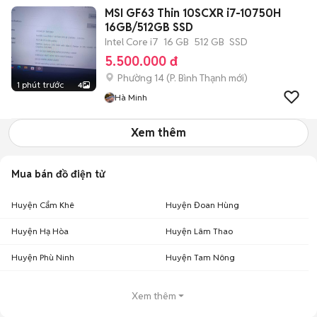
MSI GF63 Thin 10SCXR i7-10750H
16GB/512GB SSD
Intel Core i7
16 GB
512 GB
SSD
5.500.000 đ
Phường 14
(
P. Bình Thạnh
mới)
1 phút trước
4
Hà Minh
Xem thêm
Mua bán đồ điện tử
Huyện Cẩm Khê
Huyện Đoan Hùng
Huyện Hạ Hòa
Huyện Lâm Thao
Huyện Phù Ninh
Huyện Tam Nông
Xem thêm