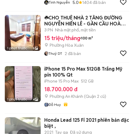
5.0
1404
đã bán
Tình Nguyễn
☘️CHO THUÊ NHÀ 2 TẦNG ĐƯỜNG
NGUYỄN HIẾN LÊ - GẦN CẦU HOÀ
XUÂN
3 PN
Nhà mặt phố, mặt tiền
15 triệu/tháng
100 m²
Phường Hòa Xuân
1 phút trước
5
2
đã bán
Thuỷ DT
iPhone 15 Pro Max 512GB Trắng Mỹ
pin 100% Qt
iPhone 15 Pro Max
512 GB
18.700.000 đ
Phường An Khánh (Quận 2 cũ)
1 phút trước
4
Đỗ Huy
Honda Lead 125 Fi 2021 phiên bản đặc
biệt ,
2021
Tay ga
Đã sử dụng