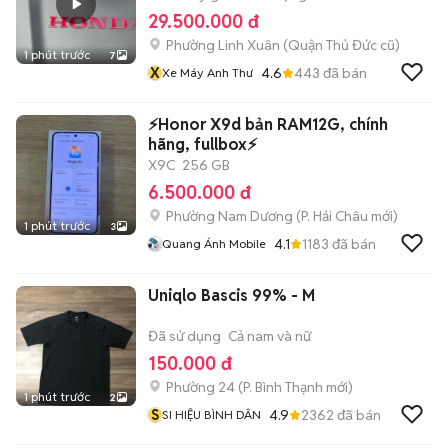
29.500.000 đ
Phường Linh Xuân (Quận Thủ Đức cũ)
1 phút trước
7
X
4.6
443
đã bán
Xe Máy Anh Thư
⚡️Honor X9d bản RAM12G, chính
hãng, fullbox⚡️
X9C
256 GB
6.500.000 đ
Phường Nam Dương
(
P. Hải Châu
mới)
1 phút trước
3
4.1
1183
đã bán
Quang Ánh Mobile
Uniqlo Bascis 99% - M
Đã sử dụng
Cả nam và nữ
150.000 đ
Phường 24
(
P. Bình Thạnh
mới)
1 phút trước
2
S
4.9
2362
đã bán
SI HIỆU BÌNH DÂN