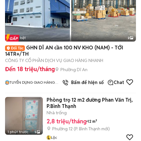
Tin nổi bật
2
GHN DĨ AN cần 100 NV KHO (NAM) - TỚI
14TR+/TH
CÔNG TY CỔ PHẦN DỊCH VỤ GIAO HÀNG NHANH
Đến 18 triệu/tháng
Phường Dĩ An
Bấm để hiện số
Chat
TUYỂN DỤNG GIAO HÀNG
NHANH MIỀN NAM
Phòng trọ 12 m2 đường Phan Văn Trị,
P.Bình Thạnh
Nhà trống
2,8 triệu/tháng
12 m²
Phường 12
(
P. Bình Thạnh
mới)
1 phút trước
5
L
Lộc