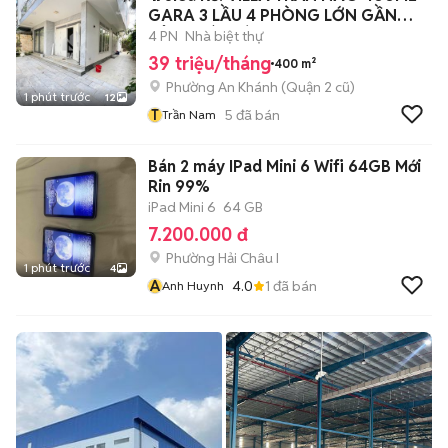
GARA 3 LẦU 4 PHÒNG LỚN GẦN
SÔNG SÀI GÒN
4 PN
Nhà biệt thự
39 triệu/tháng
400 m²
Phường An Khánh (Quận 2 cũ)
1 phút trước
12
T
5
đã bán
Trần Nam
Bán 2 máy IPad Mini 6 Wifi 64GB Mới
Rin 99%
iPad Mini 6
64 GB
7.200.000 đ
Phường Hải Châu I
1 phút trước
4
A
4.0
1
đã bán
Anh Huynh