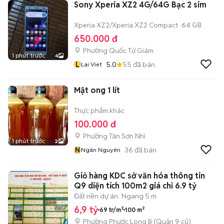
Sony Xperia XZ2 4G/64G Bạc 2 sim
Xperia XZ2/Xperia XZ2 Compact
64 GB
650.000 đ
Phường Quốc Tử Giám
1 phút trước
4
L
5.0
55
đã bán
Lai Viet
Mật ong 1 lít
Thực phẩm khác
100.000 đ
Phường Tân Sơn Nhì
1 phút trước
2
N
36
đã bán
Ngân Nguyên
Giỏ hàng KDC sở văn hóa thông tin
Q9 diện tích 100m2 giá chỉ 6.9 tỷ
Đất nền dự án
Ngang 5 m
6,9 tỷ
69 tr/m²
100 m²
Phường Phước Long B (Quận 9 cũ)