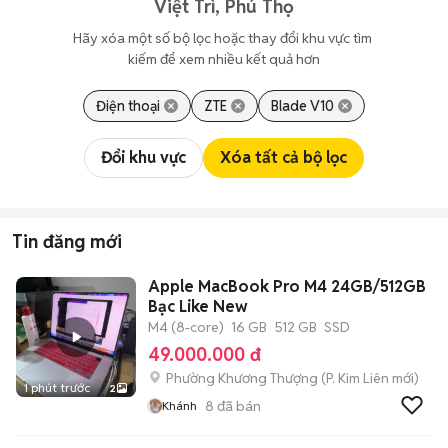
Việt Trì, Phú Thọ
Hãy xóa một số bộ lọc hoặc thay đổi khu vực tìm 
kiếm để xem nhiều kết quả hơn
Điện thoại
ZTE
Blade V10
Đổi khu vực
Xóa tất cả bộ lọc
Tin đăng mới
Apple MacBook Pro M4 24GB/512GB
Bạc Like New
M4 (8-core)
16 GB
512 GB
SSD
49.000.000 đ
Phường Khương Thượng
(
P. Kim Liên
mới)
1 phút trước
2
8
đã bán
Khánh