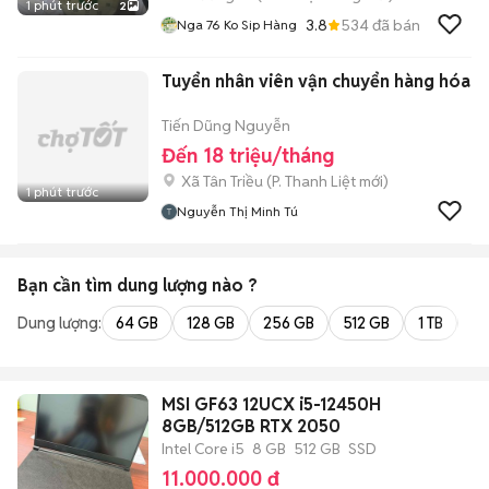
1 phút trước
2
3.8
534
đã bán
Nga 76 Ko Sip Hàng
Tuyển nhân viên vận chuyển hàng hóa
Tiến Dũng Nguyễn
Đến 18 triệu/tháng
Xã Tân Triều
(
P. Thanh Liệt
mới)
1 phút trước
Nguyễn Thị Minh Tú
Bạn cần tìm
dung lượng
nào ?
Dung lượng:
64 GB
128 GB
256 GB
512 GB
1 TB
2 
MSI GF63 12UCX i5-12450H
8GB/512GB RTX 2050
Intel Core i5
8 GB
512 GB
SSD
11.000.000 đ