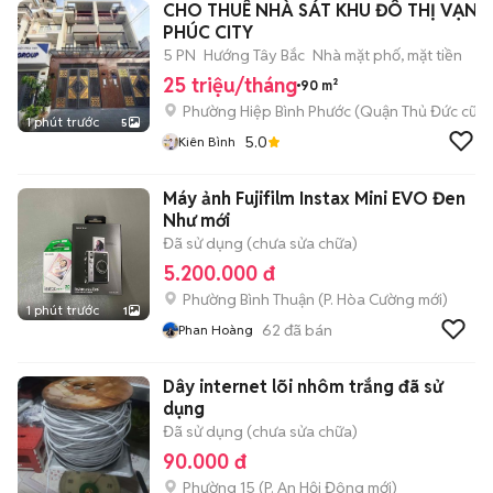
CHO THUÊ NHÀ SÁT KHU ĐÔ THỊ VẠN
PHÚC CITY
5 PN
Hướng Tây Bắc
Nhà mặt phố, mặt tiền
25 triệu/tháng
90 m²
Phường Hiệp Bình Phước (Quận Thủ Đức cũ)
1 phút trước
5
5.0
Kiên Bình
Máy ảnh Fujifilm Instax Mini EVO Đen
Như mới
Đã sử dụng (chưa sửa chữa)
5.200.000 đ
Phường Bình Thuận
(
P. Hòa Cường
mới)
1 phút trước
1
62
đã bán
Phan Hoàng
Dây internet lõi nhôm trắng đã sử
dụng
Đã sử dụng (chưa sửa chữa)
90.000 đ
Phường 15
(
P. An Hội Đông
mới)