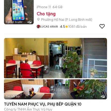
iPhone 11
64 GB
Cho tặng
Phường Hố Nai
(
P. Long Bình
mới)
1 phút trước
4
4.5
1081
đã bán
LUCAS 6868
Tin nổi bật
4
TUYỂN NAM PHỤC VỤ, PHỤ BẾP QUẬN 10
Công ty TNHH Ẩm Thực Vũ Huy