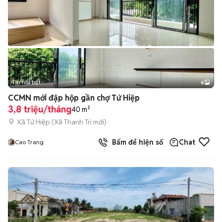
Tin nổi bật
6
+
2
CCMN mới đập hộp gần chợ Tứ Hiệp
3,8 triệu/tháng
40 m²
Xã Tứ Hiệp
(
Xã Thanh Trì
mới)
Bấm để hiện số
Chat
Cao Trang