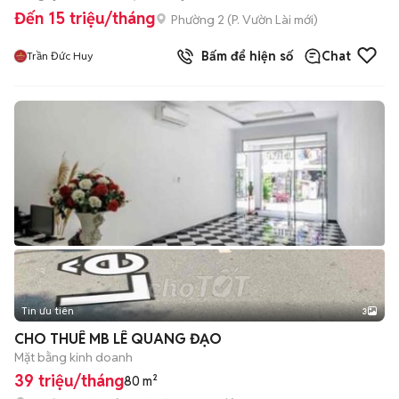
Đến 15 triệu/tháng
Phường 2
(
P. Vườn Lài
mới)
Bấm để hiện số
Chat
Trần Đức Huy
Tin ưu tiên
3
CHO THUÊ MB LÊ QUANG ĐẠO
Mặt bằng kinh doanh
39 triệu/tháng
80 m²