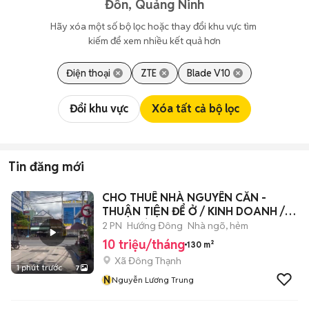
Đồn, Quảng Ninh
Hãy xóa một số bộ lọc hoặc thay đổi khu vực tìm 
kiếm để xem nhiều kết quả hơn
Điện thoại
ZTE
Blade V10
Đổi khu vực
Xóa tất cả bộ lọc
Tin đăng mới
CHO THUÊ NHÀ NGUYÊN CĂN -
THUẬN TIỆN ĐỂ Ở / KINH DOANH /
VĂN PHÒNG
2 PN
Hướng Đông
Nhà ngõ, hẻm
10 triệu/tháng
130 m²
Xã Đông Thạnh
1 phút trước
7
N
Nguyễn Lương Trung