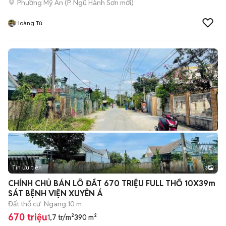
Phường Mỹ An
(
P. Ngũ Hành Sơn
mới)
Hoàng Tú
Tin ưu tiên
3
CHÍNH CHỦ BÁN LÔ ĐẤT 670 TRIỆU FULL THỔ 10X39m
SÁT BỆNH VIỆN XUYÊN Á
Đất thổ cư
Ngang 10 m
670 triệu
1,7 tr/m²
390 m²