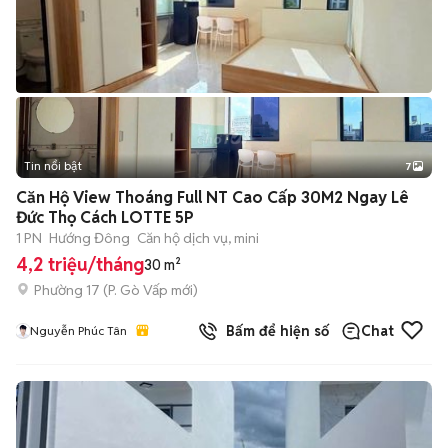
Tin nổi bật
7
+
2
Căn Hộ View Thoáng Full NT Cao Cấp 30M2 Ngay Lê
Đức Thọ Cách LOTTE 5P
1 PN
Hướng Đông
Căn hộ dịch vụ, mini
4,2 triệu/tháng
30 m²
Phường 17
(
P. Gò Vấp
mới)
Bấm để hiện số
Chat
Nguyễn Phúc Tân