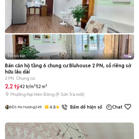
Tin nổi bật
12
+
2
Bán căn hộ tầng 6 chung cư Bluhouse 2 PN, sổ riêng sở
hữu lâu dài
2 PN
Chung cư
2,2 tỷ
42 tr/m²
52 m²
Phường Nại Hiên Đông
(
P. Sơn Trà
mới)
4.8
7
đã bán
Bấm để hiện số
Chat
BĐS Ms Hương249