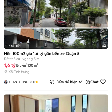
Tin nổi bật
3
Nền 100m2 giá 1,6 tỷ gần bến xe Quận 8
Đất thổ cư
Ngang 5 m
1,6 tỷ
16 tr/m²
100 m²
Xã Bình Hưng
3.0
Bấm để hiện số
Chat
LE TAN PHONG