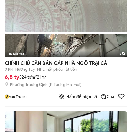
Tin nổi bật
4
CHÍNH CHỦ CẦN BÁN GẤP NHÀ NGÕ TRẠI CÁ
3 PN
Hướng Tây
Nhà mặt phố, mặt tiền
6,8 tỷ
324 tr/m²
21 m²
Phường Trương Định
(
P. Tương Mai
mới)
V
Bấm để hiện số
Chat
Van Truong