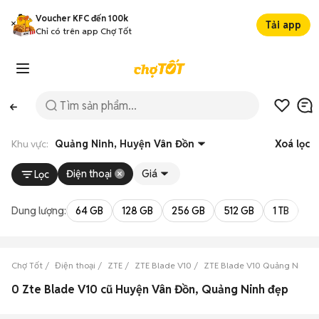
Voucher KFC đến 100k
Tải app
Chỉ có trên app Chợ Tốt
Khu vực:
Quảng Ninh, Huyện Vân Đồn
Xoá lọc
Điện thoại
Giá
Lọc
Dung lượng:
64 GB
128 GB
256 GB
512 GB
1 TB
2 
Chợ Tốt
Điện thoại
ZTE
ZTE Blade V10
ZTE Blade V10 Quảng Ninh
0 Zte Blade V10 cũ Huyện Vân Đồn, Quảng Ninh đẹp