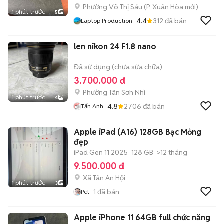
Phường Võ Thị Sáu
(
P. Xuân Hòa
mới)
1 phút trước
5
4.4
312
đã bán
Laptop Production
len nikon 24 F1.8 nano
Đã sử dụng (chưa sửa chữa)
3.700.000 đ
Phường Tân Sơn Nhì
1 phút trước
4
4.8
2706
đã bán
Tấn Anh
Apple iPad (A16) 128GB Bạc Mỏng
đẹp
iPad Gen 11 2025
128 GB
>12 tháng
9.500.000 đ
Xã Tân An Hội
1 phút trước
3
1
đã bán
Pct
Apple iPhone 11 64GB full chức năng