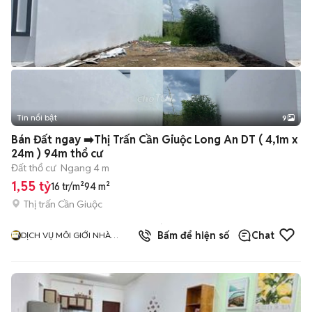
Tin nổi bật
9
+
2
Bán Đất ngay ➡️Thị Trấn Cần Giuộc Long An DT ( 4,1m x
24m ) 94m thổ cư
Đất thổ cư
Ngang 4 m
1,55 tỷ
16 tr/m²
94 m²
Thị trấn Cần Giuộc
17
đã
Bấm để hiện số
Chat
DỊCH VỤ MÔI GIỚI NHÀ
bán
ĐẤT THỊNH PHÁT ( BÌNH
CHÁNH )