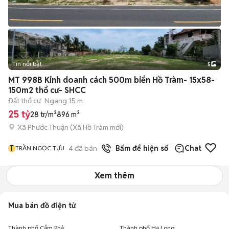
Tin nổi bật
5
MT 998B Kinh doanh cách 500m biển Hồ Tràm- 15x58-
150m2 thổ cư- SHCC
Đất thổ cư
Ngang 15 m
25 tỷ
28 tr/m²
896 m²
Xã Phước Thuận
(
Xã Hồ Tràm
mới)
T
4
đã bán
Bấm để hiện số
Chat
TRẦN NGỌC TỰU
Xem thêm
Mua bán đồ điện tử
Thành phố Cẩm Phả
Thành phố Hạ Long