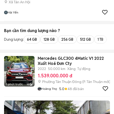
Xã Tân An Hội
Hải Yến
Bạn cần tìm
dung lượng
nào ?
Dung lượng:
64 GB
128 GB
256 GB
512 GB
1 TB
2 
Mercedes GLC300 4Matic V1 2022
Xuất Hoá Đơn Cty
2022
50.000 km
Xăng
Tự động
1.539.000.000 đ
Phường Tân Thuận Đông
(
P. Tân Thuận
mới)
1 phút trước
10
5.0
48
đã bán
Hoàng Thọ