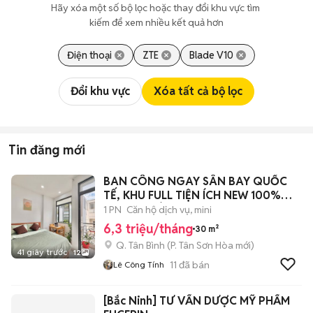
Hãy xóa một số bộ lọc hoặc thay đổi khu vực tìm 
kiếm để xem nhiều kết quả hơn
Điện thoại
ZTE
Blade V10
Đổi khu vực
Xóa tất cả bộ lọc
Tin đăng mới
BAN CÔNG NGAY SÂN BAY QUỐC
TẾ, KHU FULL TIỆN ÍCH NEW 100%
THANG MÁY
1 PN
Căn hộ dịch vụ, mini
6,3 triệu/tháng
30 m²
Q. Tân Bình
(
P. Tân Sơn Hòa
mới)
41 giây trước
12
11
đã bán
Lê Công Tính
[Bắc Ninh] TƯ VẤN DƯỢC MỸ PHẨM