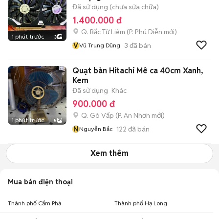
Đã sử dụng (chưa sửa chữa)
1.400.000 đ
Q. Bắc Từ Liêm
(
P. Phú Diễn
mới)
1 phút trước
3
V
3
đã bán
Vũ Trung Dũng
Quạt bàn Hitachi Mê ca 40cm Xanh,
Kem
Đã sử dụng
Khác
900.000 đ
Q. Gò Vấp
(
P. An Nhơn
mới)
1 phút trước
5
N
122
đã bán
Nguyễn Bắc
Xem thêm
Mua bán điện thoại
Thành phố Cẩm Phả
Thành phố Hạ Long