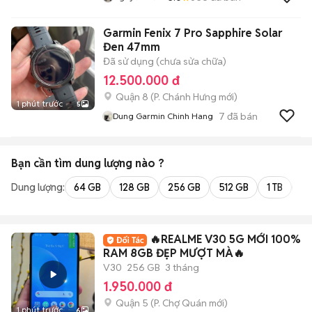
Garmin Fenix 7 Pro Sapphire Solar
Đen 47mm
Đã sử dụng (chưa sửa chữa)
12.500.000 đ
Quận 8
(
P. Chánh Hưng
mới)
1 phút trước
5
7
đã bán
Dung Garmin Chinh Hang
Bạn cần tìm
dung lượng
nào ?
Dung lượng:
64 GB
128 GB
256 GB
512 GB
1 TB
2 
🔥REALME V30 5G MỚI 100%
RAM 8GB ĐẸP MƯỢT MÀ🔥
V30
256 GB
3 tháng
1.950.000 đ
Quận 5
(
P. Chợ Quán
mới)
1 phút trước
6