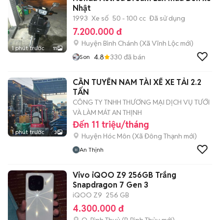
Nhật
1993
Xe số
50 - 100 cc
Đã sử dụng
7.200.000 đ
Huyện Bình Chánh
(
Xã Vĩnh Lộc
mới)
1 phút trước
11
4.8
330
đã bán
Son
CẦN TUYỂN NAM TÀI XẾ XE TẢI 2.2
TẤN
CÔNG TY TNHH THƯƠNG MẠI DỊCH VỤ TƯỚI
VÀ LÀM MÁT AN THỊNH
Đến 11 triệu/tháng
1 phút trước
3
Huyện Hóc Môn
(
Xã Đông Thạnh
mới)
An Thịnh
Vivo iQOO Z9 256GB Trắng
Snapdragon 7 Gen 3
iQOO Z9
256 GB
4.300.000 đ