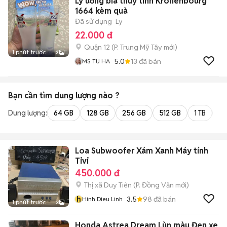
Ly uống bia thuỷ tinh Kronenbourg
1664 kèm quà
Đã sử dụng
Ly
22.000 đ
Quận 12
(
P. Trung Mỹ Tây
mới)
1 phút trước
2
5.0
13
đã bán
MS TU HA
Bạn cần tìm
dung lượng
nào ?
Dung lượng:
64 GB
128 GB
256 GB
512 GB
1 TB
2 
Loa Subwoofer Xám Xanh Máy tính
Tivi
450.000 đ
Thị xã Duy Tiên
(
P. Đồng Văn
mới)
h
3.5
98
đã bán
Hinh Dieu Linh
1 phút trước
3
Honda Astrea Dream Lùn màu Đen xe