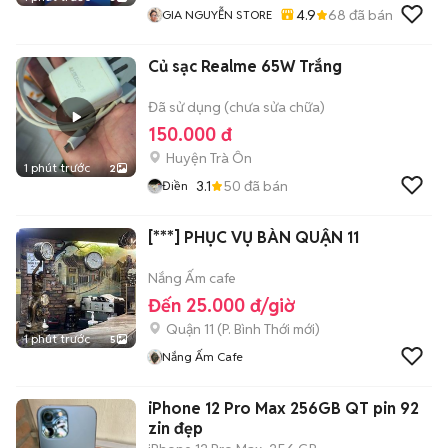
4.9
68
đã bán
GIA NGUYỄN STORE
Củ sạc Realme 65W Trắng
Đã sử dụng (chưa sửa chữa)
150.000 đ
Huyện Trà Ôn
1 phút trước
2
3.1
50
đã bán
Điền
[***] PHỤC VỤ BÀN QUẬN 11
Nắng Ấm cafe
Đến 25.000 đ/giờ
Quận 11
(
P. Bình Thới
mới)
1 phút trước
5
Nắng Ấm Cafe
iPhone 12 Pro Max 256GB QT pin 92
zin đẹp