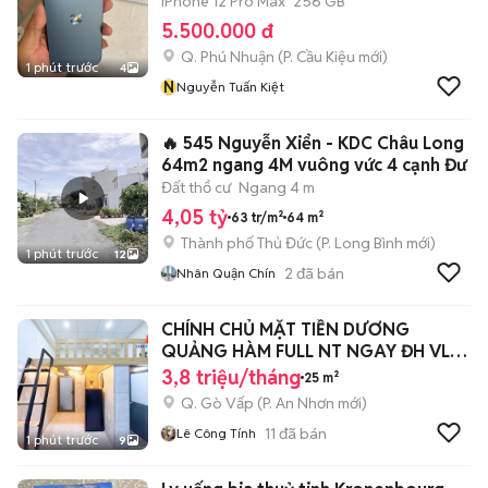
iPhone 12 Pro Max
256 GB
5.500.000 đ
Q. Phú Nhuận
(
P. Cầu Kiệu
mới)
1 phút trước
4
N
Nguyễn Tuấn Kiệt
🔥 545 Nguyễn Xiển - KDC Châu Long
64m2 ngang 4M vuông vức 4 cạnh Đư
Đất thổ cư
Ngang 4 m
4,05 tỷ
63 tr/m²
64 m²
Thành phố Thủ Đức
(
P. Long Bình
mới)
1 phút trước
12
2
đã bán
Nhân Quận Chín
CHÍNH CHỦ MẶT TIỀN DƯƠNG
QUẢNG HÀM FULL NT NGAY ĐH VL
CS3, IUH, EMART
3,8 triệu/tháng
25 m²
Q. Gò Vấp
(
P. An Nhơn
mới)
11
đã bán
Lê Công Tính
1 phút trước
9