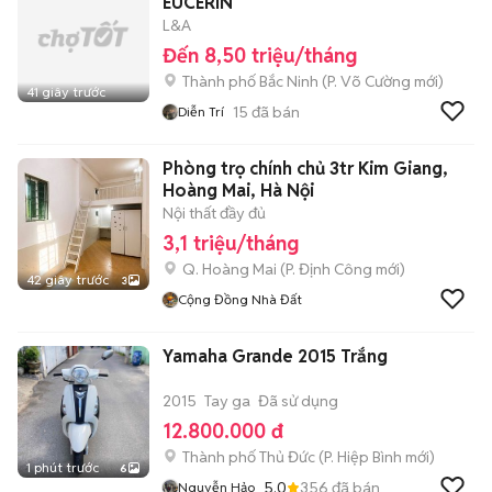
EUCERIN
L&A
Đến 8,50 triệu/tháng
Thành phố Bắc Ninh
(
P. Võ Cường
mới)
41 giây trước
15
đã bán
Diễn Trí
Phòng trọ chính chủ 3tr Kim Giang,
Hoàng Mai, Hà Nội
Nội thất đầy đủ
3,1 triệu/tháng
Q. Hoàng Mai
(
P. Định Công
mới)
42 giây trước
3
Cộng Đồng Nhà Đất
Yamaha Grande 2015 Trắng
2015
Tay ga
Đã sử dụng
12.800.000 đ
Thành phố Thủ Đức
(
P. Hiệp Bình
mới)
1 phút trước
6
5.0
356
đã bán
Nguyễn Hảo