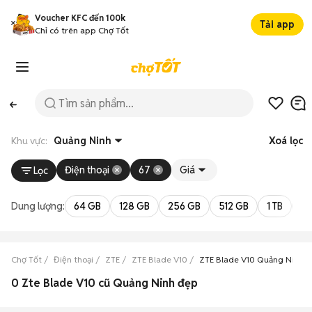
Voucher KFC đến 100k
Tải app
Chỉ có trên app Chợ Tốt
Khu vực:
Quảng Ninh
Xoá lọc
Điện thoại
67
Giá
Lọc
Dung lượng:
64 GB
128 GB
256 GB
512 GB
1 TB
2 
Chợ Tốt
Điện thoại
ZTE
ZTE Blade V10
ZTE Blade V10 Quảng Ninh
0 Zte Blade V10 cũ Quảng Ninh đẹp