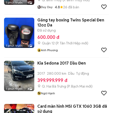
Q. Bình Thuỷ
(
P. Bình Thủy
mới)
1 phút trước
6
4.8
26
đã bán
Duy Duy
Găng tay boxing Twins Special Đen
12oz Da
Đã sử dụng
600.000 đ
Quận 12
(
P. Tân Thới Hiệp
mới)
1 phút trước
2
a
Anh Phuong
Kia Sedona 2017 Dầu Đen
2017
280.000 km
Dầu
Tự động
399.999.999 đ
Q. Hai Bà Trưng
(
P. Bạch Mai
mới)
1 phút trước
8
N
Ngô Hạnh
Card màn hình MSI GTX 1060 3GB đã
sử dụng