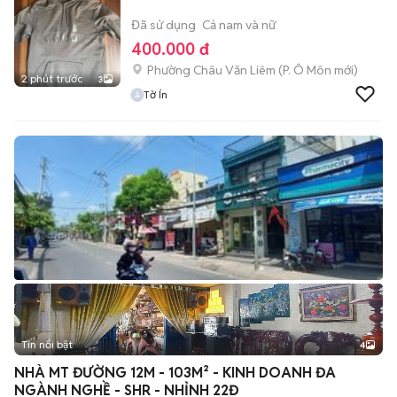
Đã sử dụng
Cả nam và nữ
400.000 đ
Phường Châu Văn Liêm
(
P. Ô Môn
mới)
2 phút trước
3
Tờ Ín
Tin nổi bật
4
NHÀ MT ĐƯỜNG 12M - 103M² - KINH DOANH ĐA
NGÀNH NGHỀ - SHR - NHỈNH 22Đ