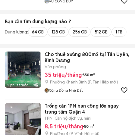
VŨ CÔNG DUY
Bạn cần tìm
dung lượng
nào ?
Dung lượng:
64 GB
128 GB
256 GB
512 GB
1 TB
2 
Cho thuê xưởng 800m2 tại Tân Uyên,
Bình Dương
Văn phòng
35 triệu/tháng
550 m²
Phường Khánh Bình
(
P. Tân Hiệp
mới)
2 phút trước
3
Cộng Đồng Nhà Đất
Trống căn 1PN ban công lớn ngay
trung tâm Quận 4
1 PN
Căn hộ dịch vụ, mini
8,5 triệu/tháng
50 m²
Phường 4
(
P. Vĩnh Hội
mới)