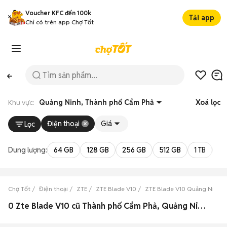
Voucher KFC đến 100k
Tải app
Chỉ có trên app Chợ Tốt
Khu vực:
Quảng Ninh, Thành phố Cẩm Phả
Xoá lọc
Điện thoại
Giá
Lọc
Dung lượng:
64 GB
128 GB
256 GB
512 GB
1 TB
2 
Chợ Tốt
Điện thoại
ZTE
ZTE Blade V10
ZTE Blade V10 Quảng Ninh
0 Zte Blade V10 cũ Thành phố Cẩm Phả, Quảng Ninh đẹp