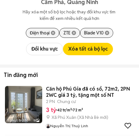
Cẩm Phả, Quảng Ninh
Hãy xóa một số bộ lọc hoặc thay đổi khu vực tìm 
kiếm để xem nhiều kết quả hơn
Điện thoại
ZTE
Blade V10
Đổi khu vực
Xóa tất cả bộ lọc
Tin đăng mới
Căn hộ Phú Gia đã có sổ, 72m2, 2PN
2WC giá 3 tỷ, tặng một số NT
2 PN
Chung cư
3 tỷ
42 tr/m²
72 m²
Xã Phú Xuân
(
Xã Nhà Bè
mới)
1 phút trước
11
Nguyễn Thị Thuỳ Linh