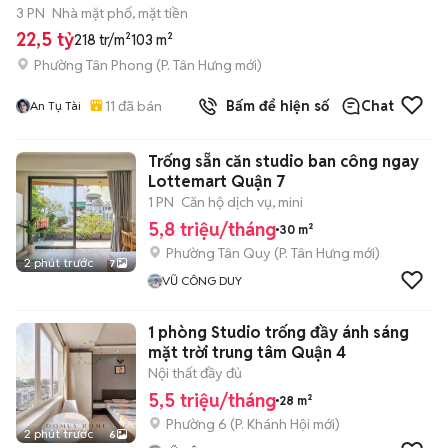
3 PN
Nhà mặt phố, mặt tiền
22,5 tỷ
218 tr/m²
103 m²
Phường Tân Phong
(
P. Tân Hưng
mới)
11
đã bán
Bấm để hiện số
Chat
An Tụ Tài
Trống sẵn căn studio ban công ngay
Lottemart Quận 7
1 PN
Căn hộ dịch vụ, mini
5,8 triệu/tháng
30 m²
Phường Tân Quy
(
P. Tân Hưng
mới)
2 phút trước
7
VŨ CÔNG DUY
1 phòng Studio trống đầy ánh sáng
mặt trời trung tâm Quận 4
Nội thất đầy đủ
5,5 triệu/tháng
28 m²
Phường 6
(
P. Khánh Hội
mới)
2 phút trước
6