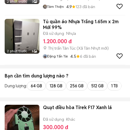
2 phút trước
3
4.9
123
đã bán
Tâm Thiện
Tủ quần áo Nhựa Trắng 1.65m x 2m
Mới 99%
Đã sử dụng
Nhựa
1.200.000 đ
Thị trấn Tân Túc
(
Xã Tân Nhựt
mới)
2 phút trước
5
4.5
6
đã bán
Đặng Tấn Tài
Bạn cần tìm
dung lượng
nào ?
Dung lượng:
64 GB
128 GB
256 GB
512 GB
1 TB
2 
Quạt điều hòa Tirek F17 Xanh lá
Đã sử dụng
Khác
300.000 đ