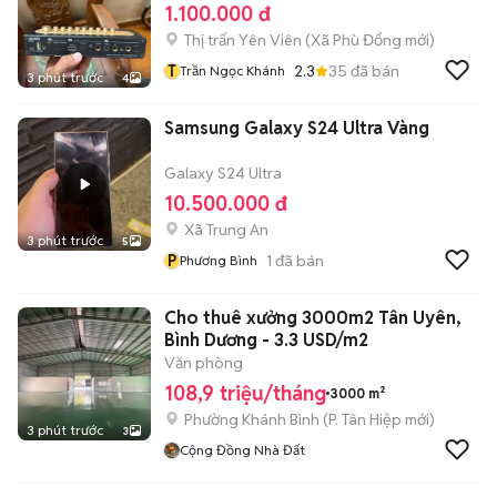
1.100.000 đ
Thị trấn Yên Viên
(
Xã Phù Đổng
mới)
T
2.3
35
đã bán
Trần Ngọc Khánh
3 phút trước
4
Samsung Galaxy S24 Ultra Vàng
Galaxy S24 Ultra
10.500.000 đ
Xã Trung An
3 phút trước
5
P
1
đã bán
Phương Bình
Cho thuê xưởng 3000m2 Tân Uyên,
Bình Dương - 3.3 USD/m2
Văn phòng
108,9 triệu/tháng
3000 m²
Phường Khánh Bình
(
P. Tân Hiệp
mới)
3 phút trước
3
Cộng Đồng Nhà Đất