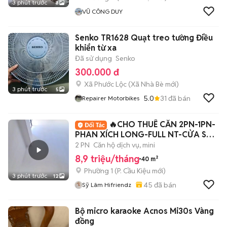
3 phút trước
8
VŨ CÔNG DUY
Senko TR1628 Quạt treo tường Điều
khiển từ xa
Đã sử dụng
Senko
300.000 đ
Xã Phước Lộc
(
Xã Nhà Bè
mới)
3 phút trước
5
5.0
31
đã bán
Repairer Motorbikes
🔥CHO THUÊ CĂN 2PN-1PN-
PHAN XÍCH LONG-FULL NT-CỬA SỔ
TRỜI-BANCOL-40M2
2 PN
Căn hộ dịch vụ, mini
8,9 triệu/tháng
40 m²
Phường 1
(
P. Cầu Kiệu
mới)
3 phút trước
12
45
đã bán
Sỹ Lâm Hifriendz
Bộ micro karaoke Acnos Mi30s Vàng
đồng