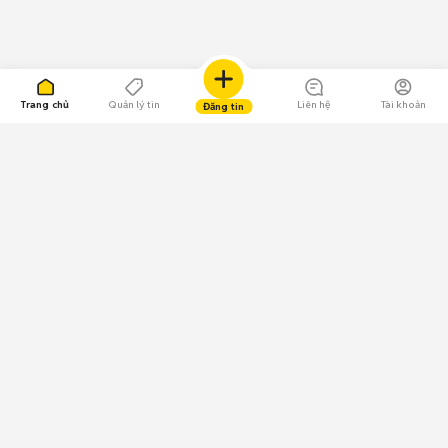
Trang chủ
Quản lý tin
Liên hệ
Tài khoản
Đăng tin
109.000 Bình chọn
Tải ứng dụng Chợ Tốt
Về Chợ Tốt
Quy chế sàn
Chính sách bảo mật
Giải quyết tranh chấp
CÔNG TY TNHH CHỢ TỐT - Người đại diện theo pháp luật:
Nguyễn Trọng Tấn; GPDKKD: 0312120782 do Sở KH & ĐT TP.HCM cấp ngày
11/01/2013;