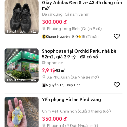
Giày Adidas Đen Size 43 đã dùng còn
mới
Đã sử dụng
Cả nam và nữ
300.000 đ
Phường Long Bình (Quận 9 cũ)
1 phút trước
5
K
5.0
15
đã bán
Khang Nguyên
Shophouse tại Orchid Park, nhà bè
52m2, giá 2.9 tỷ - đã có sổ
Shophouse
2,9 tỷ
52 m²
Xã Phú Xuân
(
Xã Nhà Bè
mới)
1 phút trước
8
Nguyễn Thị Thuỳ Linh
Yến phụng Hà lan Pied vàng
Chim Vẹt
Chim non (dưới 3 tháng tuổi)
350.000 đ
Phường 4
(
P. Đức Nhuận
mới)