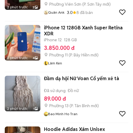
Phường Viên Sơn
(
P. Sơn Tây
mới)
2 phút trước
2
3.0
8
đã bán
Quân Ank
iPhone 12 128GB Xanh Super Retina
XDR
iPhone 12
128 GB
3.850.000 đ
Phường 11
(
P. Bảy Hiền
mới)
2 phút trước
4
L
Lâm Ken
Đầm dạ hội Nữ Voan Cổ yếm xẻ tà
Đã sử dụng
Đồ nữ
89.000 đ
Phường 13
(
P. Tân Bình
mới)
2 phút trước
1
Bao Minh Ho Tran
Hoodie Adidas Xám Unisex