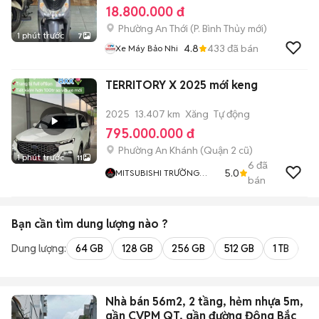
18.800.000 đ
Phường An Thới
(
P. Bình Thủy
mới)
1 phút trước
7
4.8
433
đã bán
Xe Máy Bảo Nhi
TERRITORY X 2025 mới keng
2025
13.407 km
Xăng
Tự động
795.000.000 đ
Phường An Khánh (Quận 2 cũ)
1 phút trước
11
6
đã
5.0
MITSUBISHI TRƯỜNG
bán
CHINH
Bạn cần tìm
dung lượng
nào ?
Dung lượng:
64 GB
128 GB
256 GB
512 GB
1 TB
2 
Nhà bán 56m2, 2 tầng, hẻm nhựa 5m,
gần CVPM QT, gần đường Đông Bắc