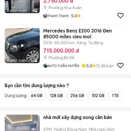
2.750.000 đ
Phường Hòa Xuân
2 phút trước
4
5.0
Thanh Thanh
Mercedes Benz E200 2016 Đen
85000 miles sieu moi
2016
85.000 km
Xăng
Tự động
715.000.000 đ
Phường Bồ Đề
2 phút trước
12
5.0
12
đã bán
AUTO TUẤN HUYỀN
Bạn cần tìm
dung lượng
nào ?
Dung lượng:
64 GB
128 GB
256 GB
512 GB
1 TB
2 
nhà mới xây dựng xong cân bán
3 PN
Hướng Đông Nam
Nhà ngõ, hẻm