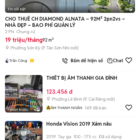
Tin nổi bật
10
+
2
CHO THUÊ CH DIAMOND ALNATA – 92M² 2pn2vs –
NHÀ ĐẸP – BAO PHÍ QUẢN LÝ
2 PN
Chung cư
19 triệu/tháng
92 m²
Phường Sơn Kỳ
(
P. Tân Sơn Nhì
mới)
Bấm để hiện số
Chat
Trần Công
THIẾT BỊ ÂM THANH GIA ĐÌNH
123.456 đ
Phường Lê Bình
(
P. Cái Răng
mới)
Â
149
đã bán
ÂM THANH NGÂN
1 phút trước
6
Honda Vision 2019 Xám nâu
2019
Tay ga
100 - 175 cc
Đã sử dụng