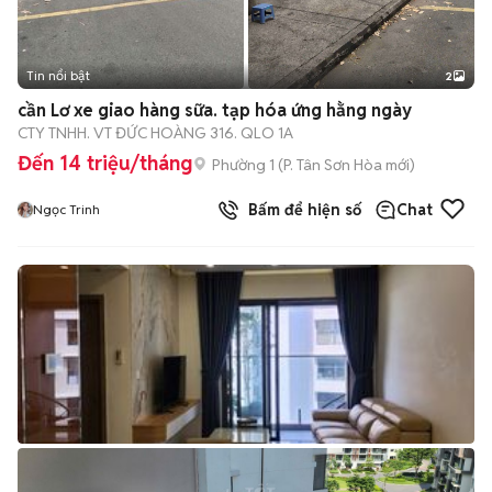
Tin nổi bật
2
cần Lơ xe giao hàng sữa. tạp hóa ứng hằng ngày
CTY TNHH. VT ĐỨC HOÀNG 316. QLO 1A
Đến 14 triệu/tháng
Phường 1
(
P. Tân Sơn Hòa
mới)
Bấm để hiện số
Chat
Ngọc Trinh