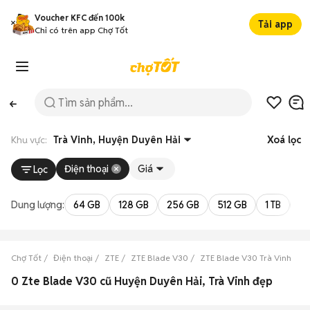
Voucher KFC đến 100k
Tải app
Chỉ có trên app Chợ Tốt
Khu vực:
Trà Vinh, Huyện Duyên Hải
Xoá lọc
Điện thoại
Giá
Lọc
Dung lượng:
64 GB
128 GB
256 GB
512 GB
1 TB
2 
Chợ Tốt
Điện thoại
ZTE
ZTE Blade V30
ZTE Blade V30 Trà Vinh
Z
0 Zte Blade V30 cũ Huyện Duyên Hải, Trà Vinh đẹp