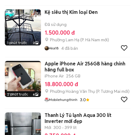
Kệ siêu thị Kim loại Đen
Đã sử dụng
1.500.000 đ
Phường Lam Hạ
(
P. Hà Nam
mới)
1 phút trước
2
4
đã bán
Aka18
Apple iPhone Air 256GB hàng chính
hãng full box
iPhone Air
256 GB
18.800.000 đ
Phường Hoàng Văn Thụ
(
P. Tương Mai
mới)
2 phút trước
6
3.0
Mobilehungthinh
Thanh Lý Tủ lạnh Aqua 300 lít
Inverter mới đẹp
Mới
300 - 399 lít