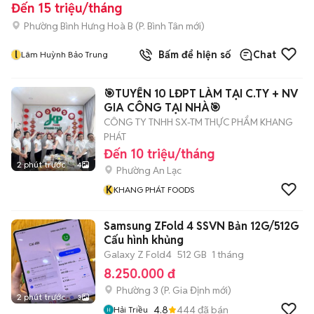
Đến 15 triệu/tháng
Phường Bình Hưng Hoà B
(
P. Bình Tân
mới)
l
Bấm để hiện số
Chat
Lâm Huỳnh Bảo Trung
🎯TUYỂN 10 LĐPT LÀM TẠI C.TY + NV
GIA CÔNG TẠI NHÀ🎯
CÔNG TY TNHH SX-TM THỰC PHẨM KHANG
PHÁT
Đến 10 triệu/tháng
2 phút trước
4
Phường An Lạc
K
KHANG PHÁT FOODS
Samsung ZFold 4 SSVN Bản 12G/512G
Cấu hình khủng
Galaxy Z Fold4
512 GB
1 tháng
8.250.000 đ
Phường 3
(
P. Gia Định
mới)
2 phút trước
3
4.8
444
đã bán
Hải Triều