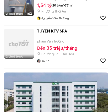
1,54 tỷ
20 tr/m²
77 m²
Phường Thới An
2 phút trước
8
N
Nguyễn Văn Phương
TUYỂN KTV SPA
phạm Văn Trường
Đến 35 triệu/tháng
Phường Phú Thọ Hòa
2 phút trước
Em Bé