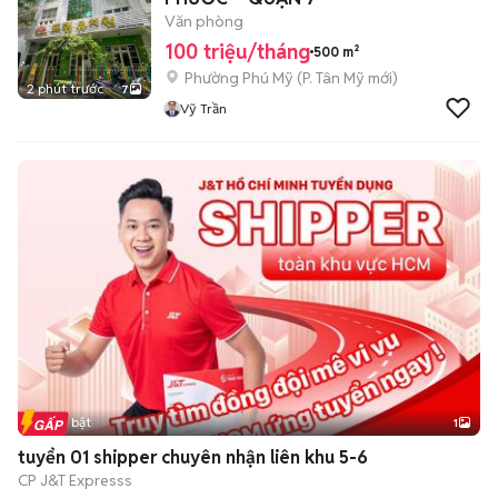
Văn phòng
100 triệu/tháng
500 m²
Phường Phú Mỹ
(
P. Tân Mỹ
mới)
2 phút trước
7
Vỹ Trần
Tin nổi bật
1
tuyển 01 shipper chuyên nhận liên khu 5-6
CP J&T Expresss