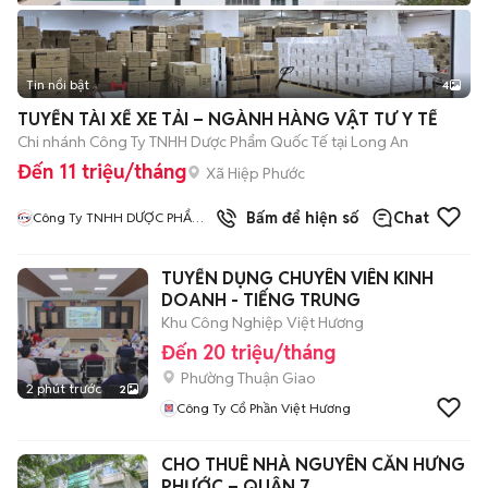
Tin nổi bật
4
TUYỂN TÀI XẾ XE TẢI – NGÀNH HÀNG VẬT TƯ Y TẾ
Chi nhánh Công Ty TNHH Dược Phẩm Quốc Tế tại Long An
Đến 11 triệu/tháng
Xã Hiệp Phước
4
đã bán
Bấm để hiện số
Chat
Công Ty TNHH DƯỢC PHẨM
QUỐC TẾ
TUYỂN DỤNG CHUYÊN VIÊN KINH
DOANH - TIẾNG TRUNG
Khu Công Nghiệp Việt Hương
Đến 20 triệu/tháng
Phường Thuận Giao
2 phút trước
2
Công Ty Cổ Phần Việt Hương
CHO THUÊ NHÀ NGUYÊN CĂN HƯNG
PHƯỚC – QUẬN 7