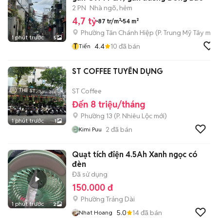
2 PN
Nhà ngõ, hẻm
4,7 tỷ
87 tr/m²
54 m²
Phường Tân Chánh Hiệp
(
P. Trung Mỹ Tây
mới
1 phút trước
5
T
4.4
10
đã bán
Tiến
ST COFFEE TUYỂN DỤNG
ST Coffee
Đến 8 triệu/tháng
Phường 13
(
P. Nhiêu Lộc
mới)
1 phút trước
1
2
đã bán
Kimi Puu
Quạt tích điện 4.5Ah Xanh ngọc có
đèn
Đã sử dụng
150.000 đ
Phường Trảng Dài
1 phút trước
2
5.0
14
đã bán
Nhat Hoang