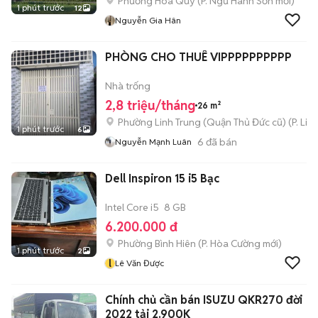
Phường Hoà Quý
(
P. Ngũ Hành Sơn
mới)
1 phút trước
12
Nguyễn Gia Hân
PHÒNG CHO THUÊ VIPPPPPPPPPP
Nhà trống
2,8 triệu/tháng
26 m²
Phường Linh Trung (Quận Thủ Đức cũ)
(
P. Lin
1 phút trước
6
6
đã bán
Nguyễn Mạnh Luân
Dell Inspiron 15 i5 Bạc
Intel Core i5
8 GB
6.200.000 đ
Phường Bình Hiên
(
P. Hòa Cường
mới)
1 phút trước
2
l
Lê Văn Được
Chính chủ cần bán ISUZU QKR270 đời
2022 tải 2.900K