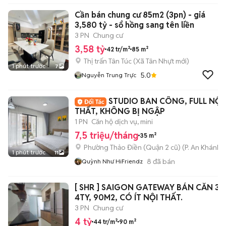
Cần bán chung cư 85m2 (3pn) - giá
3,580 tỷ - sổ hồng sang tên liền
3 PN
Chung cư
3,58 tỷ
42 tr/m²
85 m²
Thị trấn Tân Túc
(
Xã Tân Nhựt
mới)
1 phút trước
7
5.0
Nguyễn Trung Trực
STUDIO BAN CÔNG, FULL NỘI
THẤT, KHÔNG BỊ NGẬP
1 PN
Căn hộ dịch vụ, mini
7,5 triệu/tháng
35 m²
Phường Thảo Điền (Quận 2 cũ)
(
P. An Khánh
m
1 phút trước
11
8
đã bán
Quỳnh Như HiFriendz
[ SHR ] SAIGON GATEWAY BÁN CĂN 3P
4TY, 90M2, CÓ ÍT NỘI THẤT.
3 PN
Chung cư
4 tỷ
44 tr/m²
90 m²