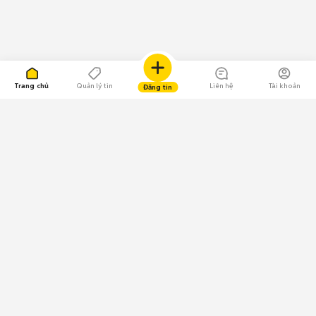
Trang chủ
Quản lý tin
Liên hệ
Tài khoản
Đăng tin
109.000 Bình chọn
Tải ứng dụng Chợ Tốt
Về Chợ Tốt
Quy chế sàn
Chính sách bảo mật
Giải quyết tranh chấp
CÔNG TY TNHH CHỢ TỐT - Người đại diện theo pháp luật:
Nguyễn Trọng Tấn; GPDKKD: 0312120782 do Sở KH & ĐT TP.HCM cấp ngày