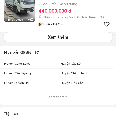
2022
3 tấn
Đã sử dụng
440.000.000 đ
Phường Quang Vinh
(
P. Trấn Biên
mới)
1 phút trước
9
N
Nguễn Thị Thu
Xem thêm
Mua bán đồ điện tử
Huyện Càng Long
Huyện Cầu Kè
Huyện Cầu Ngang
Huyện Châu Thành
Huyện Duyên Hải
Huyện Tiểu Cần
Xem thêm
Tiện ích