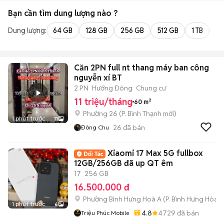
Bạn cần tìm
dung lượng
nào ?
Dung lượng:
64 GB
128 GB
256 GB
512 GB
1 TB
2 
Căn 2PN full nt thang máy ban công
nguyễn xí BT
2 PN
Hướng Đông
Chung cư
11 triệu/tháng
60 m²
Phường 26
(
P. Bình Thạnh
mới)
1 phút trước
11
26
đã bán
Đông Chu
Xiaomi 17 Max 5G fullbox
12GB/256GB đã up QT êm
17
256 GB
16.500.000 đ
Phường Bình Hưng Hoà A
(
P. Bình Hưng Hòa
m
1 phút trước
6
4.8
4729
đã bán
Triệu Phúc Mobile