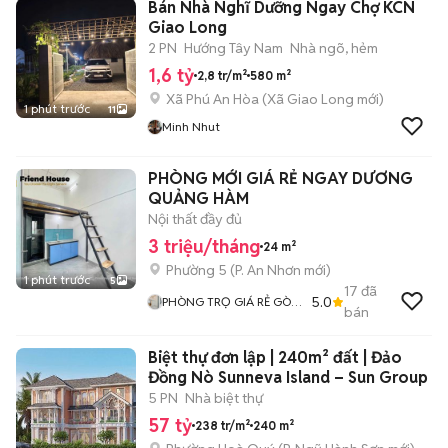
Bán Nhà Nghĩ Dưỡng Ngay Chợ KCN
Giao Long
2 PN
Hướng Tây Nam
Nhà ngõ, hẻm
1,6 tỷ
2,8 tr/m²
580 m²
Xã Phú An Hòa
(
Xã Giao Long
mới)
1 phút trước
11
Minh Nhut
PHÒNG MỚI GIÁ RẺ NGAY DƯƠNG
QUẢNG HÀM
Nội thất đầy đủ
3 triệu/tháng
24 m²
Phường 5
(
P. An Nhơn
mới)
1 phút trước
5
17
đã
5.0
PHÒNG TRỌ GIÁ RẺ GÒ
bán
VẤP
Biệt thự đơn lập | 240m² đất | Đảo
Đồng Nò Sunneva Island – Sun Group
5 PN
Nhà biệt thự
57 tỷ
238 tr/m²
240 m²