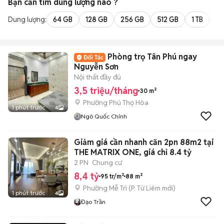
Bạn cần tìm
dung lượng
nào ?
Dung lượng:
64 GB
128 GB
256 GB
512 GB
1 TB
2 
Phòng trọ Tân Phú ngay
Nguyễn Sơn
Nội thất đầy đủ
3,5 triệu/tháng
30 m²
Phường Phú Thọ Hòa
1 phút trước
4
Ngô Quốc Chính
Giảm giá cần nhanh căn 2pn 88m2 tại
THE MATRIX ONE, giá chỉ 8.4 tỷ
2 PN
Chung cư
8,4 tỷ
95 tr/m²
88 m²
Phường Mễ Trì
(
P. Từ Liêm
mới)
1 phút trước
4
Đạo Trần