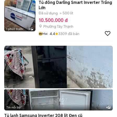
Tủ đông Darling Smart Inverter Trắng
Lớn
Đã sử dụng
> 500 lít
10.500.000 đ
Phường Tây Thạnh
1 phút trước
2
m
4.4
3309
đã bán
Mai
Tin nổi bật
4
Tủ lạnh Samsung Inverter 208 lít Đen cũ