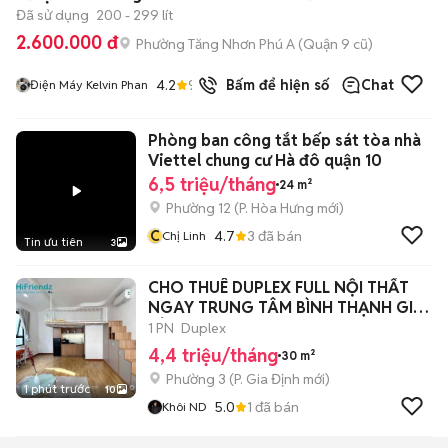
Đã sử dụng
200 - 299 lít
2.600.000 đ
Phường Tăng Nhơn Phú A (Quận 9 cũ)
4.2
92
đã bán
Bấm để hiện số
Chat
Điện Máy Kelvin Phan
Phòng ban công tắt bếp sát tòa nhà
Viettel chung cư Hà đô quận 10
6,5 triệu/tháng
24 m²
Phường 12
(
P. Hòa Hưng
mới)
C
4.7
3
đã bán
Chị Linh
Tin ưu tiên
3
CHO THUÊ DUPLEX FULL NỘI THẤT
NGAY TRUNG TÂM BÌNH THẠNH GIÁ
RẺ
1 PN
Duplex
4,4 triệu/tháng
30 m²
Phường 3
(
P. Gia Định
mới)
1 phút trước
10
5.0
1
đã bán
Khôi ND