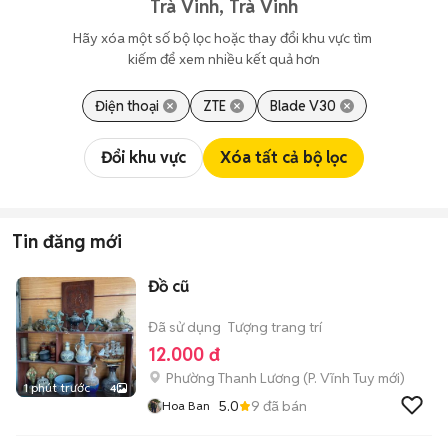
Trà Vinh, Trà Vinh
Hãy xóa một số bộ lọc hoặc thay đổi khu vực tìm 
kiếm để xem nhiều kết quả hơn
Điện thoại
ZTE
Blade V30
Đổi khu vực
Xóa tất cả bộ lọc
Tin đăng mới
Đồ cũ
Đã sử dụng
Tượng trang trí
12.000 đ
Phường Thanh Lương
(
P. Vĩnh Tuy
mới)
1 phút trước
4
5.0
9
đã bán
Hoa Ban