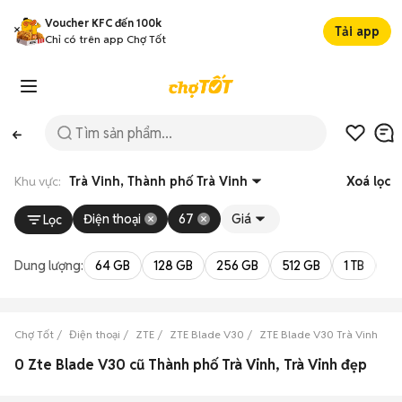
Voucher KFC đến 100k
Tải app
Chỉ có trên app Chợ Tốt
Khu vực:
Trà Vinh, Thành phố Trà Vinh
Xoá lọc
Điện thoại
67
Giá
Lọc
Dung lượng:
64 GB
128 GB
256 GB
512 GB
1 TB
2 
Chợ Tốt
Điện thoại
ZTE
ZTE Blade V30
ZTE Blade V30 Trà Vinh
Z
0 Zte Blade V30 cũ Thành phố Trà Vinh, Trà Vinh đẹp