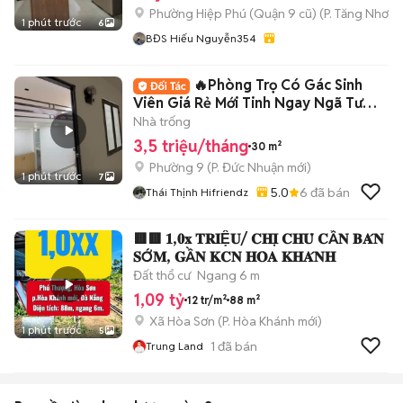
Phường Hiệp Phú (Quận 9 cũ)
(
P. Tăng Nhơn 
1 phút trước
6
BĐS Hiếu Nguyễn354
🔥Phòng Trọ Có Gác Sinh
Viên Giá Rẻ Mới Tinh Ngay Ngã Tư
Phú Nhuận
Nhà trống
3,5 triệu/tháng
30 m²
Phường 9
(
P. Đức Nhuận
mới)
1 phút trước
7
5.0
6
đã bán
Thái Thịnh Hifriendz
🟥🟥 𝟏,𝟎𝐱 𝐓𝐑𝐈Ệ𝐔/ 𝐂𝐇𝐈̣ 𝐂𝐇𝐔̉ 𝐂Ầ𝐍 𝐁𝐀́𝐍
𝐒Ớ𝐌, 𝐆Ầ𝐍 𝐊𝐂𝐍 𝐇𝐎̀𝐀 𝐊𝐇𝐀́𝐍𝐇
Đất thổ cư
Ngang 6 m
1,09 tỷ
12 tr/m²
88 m²
Xã Hòa Sơn
(
P. Hòa Khánh
mới)
1 phút trước
5
1
đã bán
Trung Land