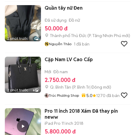
Quần tây nữ Đen
Đã sử dụng
Đồ nữ
50.000 đ
Thành phố Thủ Đức
(
P. Tăng Nhơn Phú
mới)
2 phút trước
1
N
1
đã bán
Nguyễn Thảo
Cặp Nam LV Cao Cấp
Mới
Đồ nam
2.750.000 đ
Q. Bình Tân
(
P. Bình Trị Đông
mới)
2 phút trước
6
5.0
1270
đã bán
Trúc Phương Shop
Pro 11 inch 2018 Xám Đã thay pin
neww
iPad Pro 11 inch 2018
5.800.000 đ