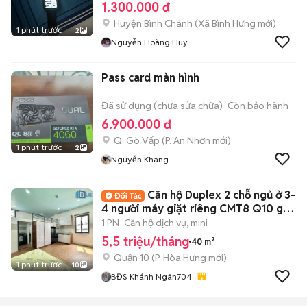
1.300.000 đ
Huyện Bình Chánh
(
Xã Bình Hưng
mới)
1 phút trước
2
Nguyễn Hoàng Huy
Pass card màn hình
Đã sử dụng (chưa sửa chữa)
Còn bảo hành
6.900.000 đ
Q. Gò Vấp
(
P. An Nhơn
mới)
1 phút trước
2
Nguyễn Khang
Căn hộ Duplex 2 chỗ ngủ ở 3-
4 người máy giặt riêng CMT8 Q10 gần
UEH
1 PN
Căn hộ dịch vụ, mini
5,5 triệu/tháng
40 m²
Quận 10
(
P. Hòa Hưng
mới)
1 phút trước
10
BĐS Khánh Ngân704