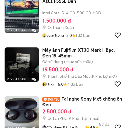
Asus F555L Đen
Intel Core i5
4 GB
500 GB
HDD
1.500.000 đ
Q. Thanh Xuân
2 phút trước
5
J
3.0
1
đã bán
Jose Trọng
Máy ảnh Fujifilm XT30 Mark II Bạc,
Đen 15-45mm
Đã sử dụng (chưa sửa chữa)
19.500.000 đ
Thành phố Thủ Dầu Một
(
P. Phú Lợi
mới)
2 phút trước
5
H
5.0
4
đã bán
Hirosi
Tai nghe Sony Mx5 chống ồn
Đen
2.500.000 đ
Q. Tân Phú
(
P. Phú Thạnh
mới)
57
đã
4.9
Cửa Hàng Bán Lẻ Giá
3 phút trước