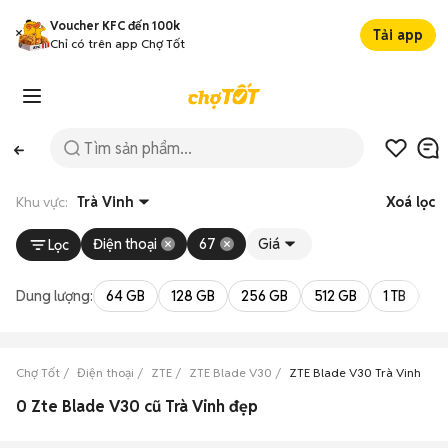
Voucher KFC đến 100k
Tải app
Chỉ có trên app Chợ Tốt
Khu vực:
Trà Vinh
Xoá lọc
Điện thoại
67
Giá
Lọc
Dung lượng:
64 GB
128 GB
256 GB
512 GB
1 TB
2 
Chợ Tốt
Điện thoại
ZTE
ZTE Blade V30
ZTE Blade V30 Trà Vinh
0 Zte Blade V30 cũ Trà Vinh đẹp