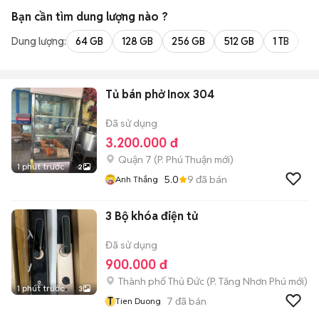
Bạn cần tìm
dung lượng
nào ?
Dung lượng:
64 GB
128 GB
256 GB
512 GB
1 TB
2 
Tủ bán phở Inox 304
Đã sử dụng
3.200.000 đ
Quận 7
(
P. Phú Thuận
mới)
1 phút trước
2
5.0
9
đã bán
Anh Thắng
3 Bộ khóa điện tử
Đã sử dụng
900.000 đ
Thành phố Thủ Đức
(
P. Tăng Nhơn Phú
mới)
1 phút trước
3
T
7
đã bán
Tien Duong