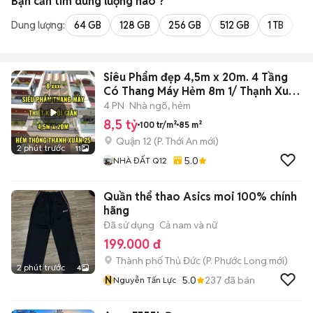
Bạn cần tìm
dung lượng
nào ?
Dung lượng:
64 GB
128 GB
256 GB
512 GB
1 TB
2 
Siêu Phẩm đẹp 4,5m x 20m. 4 Tầng
Có Thang Máy Hẻm 8m 1/ Thạnh Xuân
25
4 PN
Nhà ngõ, hẻm
8,5 tỷ
100 tr/m²
85 m²
Quận 12
(
P. Thới An
mới)
2 phút trước
11
5.0
NHÀ ĐẤT Q12
Quần thể thao Asics moi 100% chính
hãng
Đã sử dụng
Cả nam và nữ
199.000 đ
Thành phố Thủ Đức
(
P. Phước Long
mới)
2 phút trước
4
N
5.0
237
đã bán
Nguyễn Tấn Lực