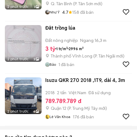
Q. Tân Bình
(
P. Tân Sơn
mới)
2 phút trước
3
4.7
158
đã bán
Như Ý
Đât trồng lúa
Đất nông nghiệp
Ngang 16,3 m
3 tỷ
1 tr/m²
2996 m²
Thành phố Vĩnh Long
(
P. Tân Ngãi
mới)
2 phút trước
2
1
đã bán
Bảo
Isuzu QKR 270 2018 ,1T9, dài 4, 3m
2018
2 tấn
Việt Nam
Đã sử dụng
789.789.789 đ
Quận 12
(
P. Trung Mỹ Tây
mới)
2 phút trước
6
L
176
đã bán
Lê Văn Khoa