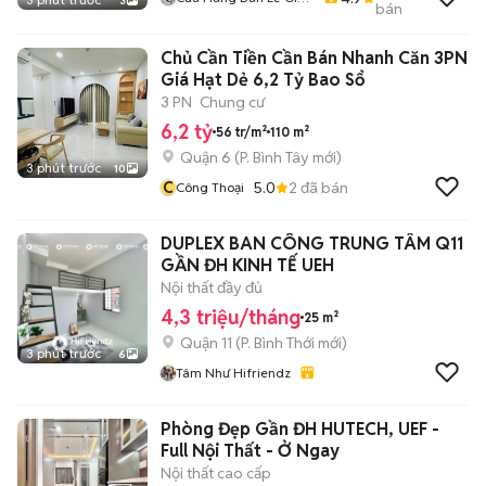
3
bán
Sỉ Ship Tận Nhà
Chủ Cần Tiền Cần Bán Nhanh Căn 3PN
Giá Hạt Dẻ 6,2 Tỷ Bao Sổ
3 PN
Chung cư
6,2 tỷ
56 tr/m²
110 m²
Quận 6
(
P. Bình Tây
mới)
3 phút trước
10
C
5.0
2
đã bán
Công Thoại
DUPLEX BAN CÔNG TRUNG TÂM Q11
GẦN ĐH KINH TẾ UEH
Nội thất đầy đủ
4,3 triệu/tháng
25 m²
Quận 11
(
P. Bình Thới
mới)
3 phút trước
6
Tâm Như Hifriendz
Phòng Đẹp Gần ĐH HUTECH, UEF -
Full Nội Thất - Ở Ngay
Nội thất cao cấp