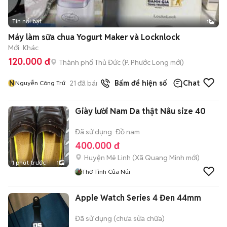
Tin nổi bật
1
Máy làm sữa chua Yogurt Maker và Locknlock
Mới
Khác
120.000 đ
Thành phố Thủ Đức
(
P. Phước Long
mới)
N
21
đã bán
Bấm để hiện số
Chat
Nguyễn Công Trứ
Giày lười Nam Da thật Nâu size 40
Đã sử dụng
Đồ nam
400.000 đ
Huyện Mê Linh
(
Xã Quang Minh
mới)
1 phút trước
1
Thơ Tình Của Núi
Apple Watch Series 4 Đen 44mm
Đã sử dụng (chưa sửa chữa)