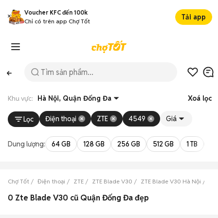
Voucher KFC đến 100k
Tải app
Chỉ có trên app Chợ Tốt
Khu vực:
Hà Nội, Quận Đống Đa
Xoá lọc
Điện thoại
ZTE
4549
Giá
Lọc
Dung lượng:
64 GB
128 GB
256 GB
512 GB
1 TB
2 
Chợ Tốt
Điện thoại
ZTE
ZTE Blade V30
ZTE Blade V30 Hà Nội
ZT
0 Zte Blade V30 cũ Quận Đống Đa đẹp