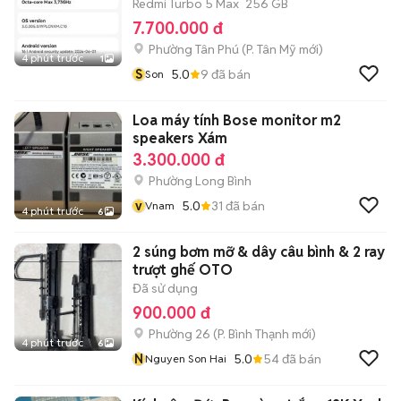
Redmi Turbo 5 Max
256 GB
7.700.000 đ
Phường Tân Phú
(
P. Tân Mỹ
mới)
4 phút trước
1
S
5.0
9
đã bán
Son
Loa máy tính Bose monitor m2
speakers Xám
3.300.000 đ
Phường Long Bình
v
5.0
31
đã bán
Vnam
4 phút trước
6
2 súng bơm mỡ & dây câu bình & 2 ray
trượt ghế OTO
Đã sử dụng
900.000 đ
Phường 26
(
P. Bình Thạnh
mới)
4 phút trước
6
N
5.0
54
đã bán
Nguyen Son Hai