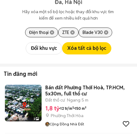
Đa, Hà Nội
Hãy xóa một số bộ lọc hoặc thay đổi khu vực tìm 
kiếm để xem nhiều kết quả hơn
Điện thoại
ZTE
Blade V30
Đổi khu vực
Xóa tất cả bộ lọc
Tin đăng mới
Bán đất Phường Thới Hoà, TP.HCM,
5x30m, full thổ cư
Đất thổ cư
Ngang 5 m
1,8 tỷ
12 tr/m²
150 m²
Phường Thới Hòa
1 phút trước
2
Cộng Đồng Nhà Đất