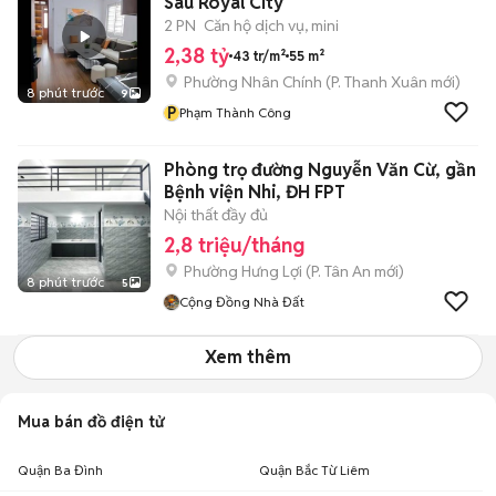
Sau Royal City
2 PN
Căn hộ dịch vụ, mini
2,38 tỷ
43 tr/m²
55 m²
Phường Nhân Chính
(
P. Thanh Xuân
mới)
8 phút trước
9
P
Phạm Thành Công
Phòng trọ đường Nguyễn Văn Cừ, gần
Bệnh viện Nhi, ĐH FPT
Nội thất đầy đủ
2,8 triệu/tháng
Phường Hưng Lợi
(
P. Tân An
mới)
8 phút trước
5
Cộng Đồng Nhà Đất
Xem thêm
Mua bán đồ điện tử
Quận Ba Đình
Quận Bắc Từ Liêm