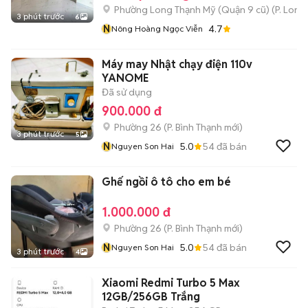
Phường Long Thạnh Mỹ (Quận 9 cũ)
(
P. Long
3 phút trước
6
N
4.7
Nông Hoàng Ngọc Viễn
Máy may Nhật chạy điện 110v
YANOME
Đã sử dụng
900.000 đ
Phường 26
(
P. Bình Thạnh
mới)
3 phút trước
5
N
5.0
54
đã bán
Nguyen Son Hai
Ghế ngồi ô tô cho em bé
1.000.000 đ
Phường 26
(
P. Bình Thạnh
mới)
N
5.0
54
đã bán
Nguyen Son Hai
3 phút trước
4
Xiaomi Redmi Turbo 5 Max
12GB/256GB Trắng