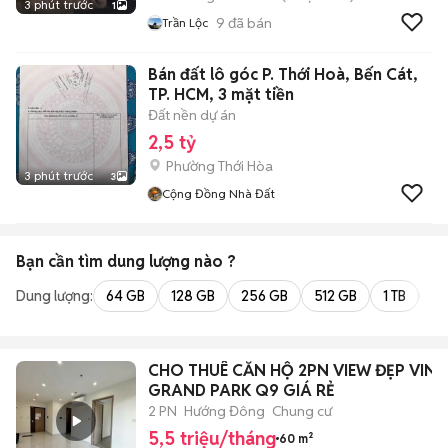
3 phút trước
1
9
đã bán
Trần Lộc
Bán đất lô góc P. Thới Hoà, Bến Cát,
TP. HCM, 3 mặt tiền
Đất nền dự án
2,5 tỷ
Phường Thới Hòa
3 phút trước
3
Cộng Đồng Nhà Đất
Bạn cần tìm
dung lượng
nào ?
Dung lượng:
64 GB
128 GB
256 GB
512 GB
1 TB
2 
CHO THUÊ CĂN HỘ 2PN VIEW ĐẸP VIN
GRAND PARK Q9 GIÁ RẺ
2 PN
Hướng Đông
Chung cư
5,5 triệu/tháng
60 m²