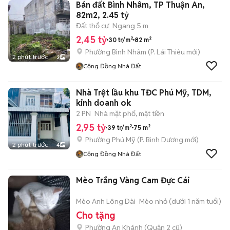
Bán đất Bình Nhâm, TP Thuận An,
82m2, 2.45 tỷ
Đất thổ cư
Ngang 5 m
2,45 tỷ
30 tr/m²
82 m²
Phường Bình Nhâm
(
P. Lái Thiêu
mới)
2 phút trước
3
Cộng Đồng Nhà Đất
Nhà Trệt lầu khu TĐC Phú Mỹ, TDM,
kinh doanh ok
2 PN
Nhà mặt phố, mặt tiền
2,95 tỷ
39 tr/m²
75 m²
Phường Phú Mỹ
(
P. Bình Dương
mới)
2 phút trước
4
Cộng Đồng Nhà Đất
Mèo Trắng Vàng Cam Đực Cái
Mèo Anh Lông Dài
Mèo nhỏ (dưới 1 năm tuổi)
Cho tặng
Phường An Khánh (Quận 2 cũ)