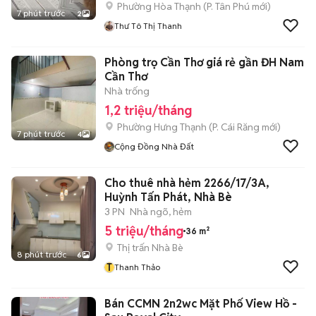
Phường Hòa Thạnh
(
P. Tân Phú
mới)
7 phút trước
2
Thư Tô Thị Thanh
Phòng trọ Cần Thơ giá rẻ gần ĐH Nam
Cần Thơ
Nhà trống
1,2 triệu/tháng
Phường Hưng Thạnh
(
P. Cái Răng
mới)
7 phút trước
4
Cộng Đồng Nhà Đất
Cho thuê nhà hẻm 2266/17/3A,
Huỳnh Tấn Phát, Nhà Bè
3 PN
Nhà ngõ, hẻm
5 triệu/tháng
36 m²
Thị trấn Nhà Bè
8 phút trước
6
T
Thanh Thảo
Bán CCMN 2n2wc Mặt Phố View Hồ -