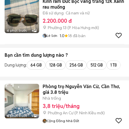
Kính râm Đức Bọc vàng trắng 12K Xanh
rau muống
Đã sử dụng
Cả nam và nữ
2.200.000 đ
Phường 13
(
P. Hòa Hưng
mới)
6 phút trước
4
1.0
18
đã bán
Lê Sơn
Bạn cần tìm
dung lượng
nào ?
Dung lượng:
64 GB
128 GB
256 GB
512 GB
1 TB
2 
Phòng trọ Nguyễn Văn Cừ, Cần Thơ,
giá 3.8 triệu
Nhà trống
3,8 triệu/tháng
Phường An Cư
(
P. Ninh Kiều
mới)
6 phút trước
5
Cộng Đồng Nhà Đất