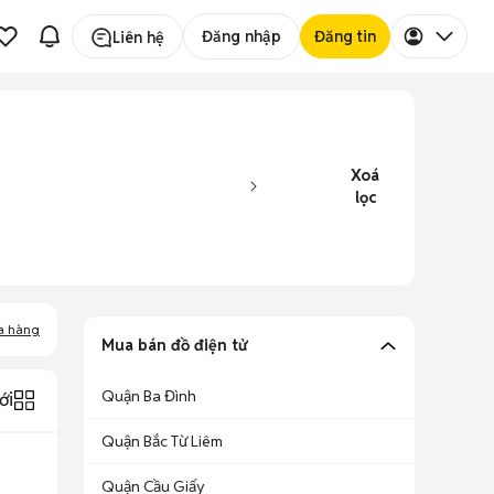
Đăng nhập
Đăng tin
Liên hệ
Xoá
lọc
a hàng
Mua bán đồ điện tử
Quận Ba Đình
ới
Quận Bắc Từ Liêm
Quận Cầu Giấy