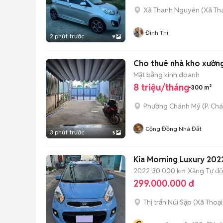
Xã Thanh Nguyên
(
Xã Th
Đình Thi
2 phút trước
9
Cho thuê nhà kho xưởn
Mặt bằng kinh doanh
8 triệu/tháng
300 m²
Phường Chánh Mỹ
(
P. Ch
Cộng Đồng Nhà Đất
3 phút trước
5
Kia Morning Luxury 20
2022
30.000 km
Xăng
Tự đ
299.000.000 đ
Thị trấn Núi Sập
(
Xã Thoại