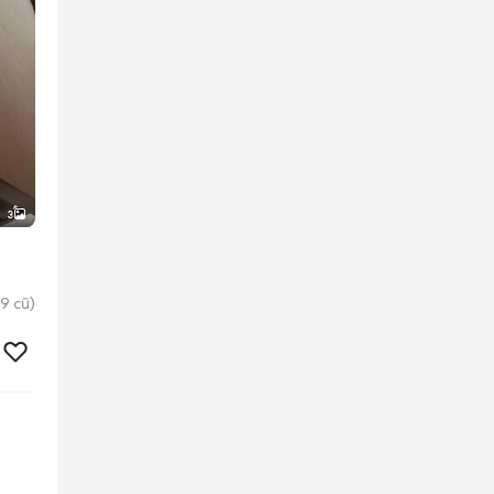
3
9 cũ)