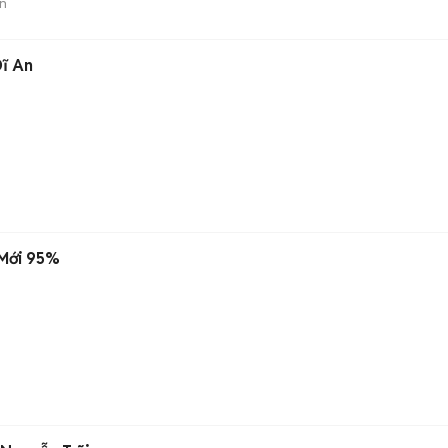
n
Dĩ An
 Mới 95%