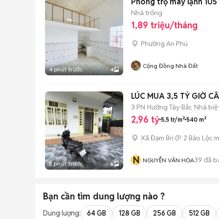
Phòng trọ máy lạnh 105
Nhà trống
1,89 triệu/tháng
Phường An Phú
Cộng Đồng Nhà Đất
4 phút trước
4
3 PN
Hướng Tây Bắc
Nhà biệ
2,96 tỷ
5,5 tr/m²
540 m²
Xã Đạm Bri
(
P. 2 Bảo Lộc
m
N
39
đã b
NGUYỄN VĂN HÒA
5 phút trước
8
Bạn cần tìm
dung lượng
nào ?
Dung lượng:
64 GB
128 GB
256 GB
512 GB