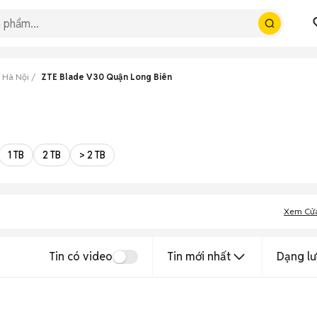
 Hà Nội
ZTE Blade V30 Quận Long Biên
1 TB
2 TB
> 2 TB
Xem Cử
Tin có video
Tin mới nhất
Dạng lư