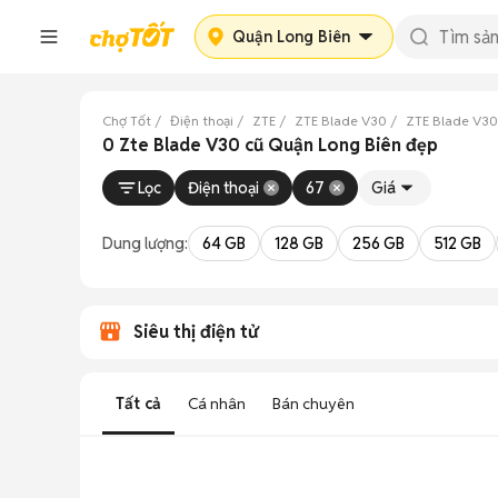
Quận Long Biên
Chợ Tốt
Điện thoại
ZTE
ZTE Blade V30
ZTE Blade V30
0 Zte Blade V30 cũ Quận Long Biên đẹp
Lọc
Điện thoại
67
Giá
Dung lượng:
64 GB
128 GB
256 GB
512 GB
Siêu thị điện tử
Tất cả
Cá nhân
Bán chuyên