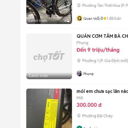
Phường Tân Thới Hòa
(
P. 
Q
5.0
1
đã bán
Quan Vo
1 phút trước
6
QUÁN CƠM TẤM BÀ CH
Phụng
Đến 9 triệu/tháng
Phường 1
(
P. Gia Định
mới
Phụng
2 phút trước
mói em chưa sạc lân nà
Mới
300.000 đ
Phường Bãi Cháy