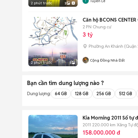
Tuyển Lê
2 phút trước
2
Căn hộ BCONS CENTER C
2 PN
Chung cư
3 tỷ
Phường An Khánh (Quận 
Cộng Đồng Nhà Đất
2 phút trước
5
Bạn cần tìm
dung lượng
nào ?
Dung lượng:
64 GB
128 GB
256 GB
512 GB
Kia Morning 2011 Số tự 
2011
220.000 km
Xăng
Tự đ
158.000.000 đ