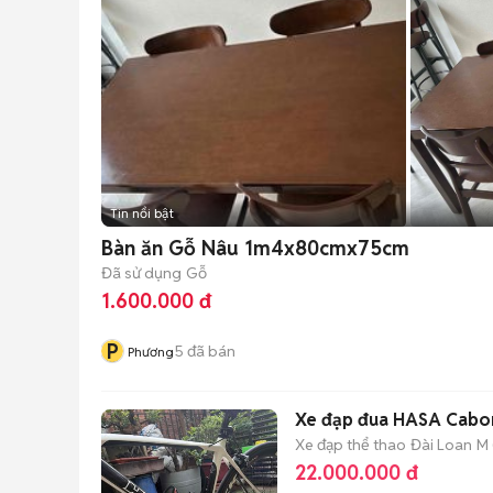
Tin nổi bật
Bàn ăn Gỗ Nâu 1m4x80cmx75cm
Đã sử dụng
Gỗ
1.600.000 đ
P
5
đã bán
Phương
Xe đạp đua HASA Cabon
Xe đạp thể thao
Đài Loan
M 
22.000.000 đ