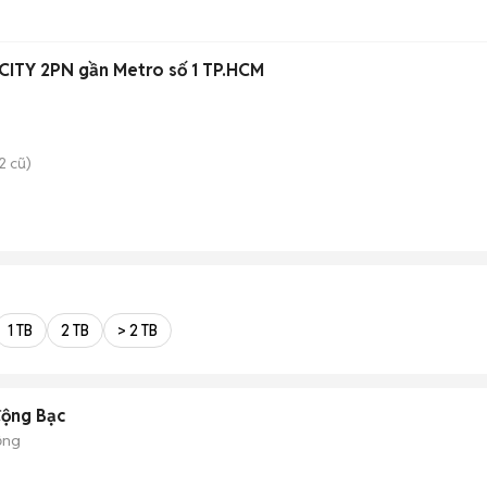
ITY 2PN gần Metro số 1 TP.HCM
2 cũ)
1 TB
2 TB
> 2 TB
động Bạc
ộng