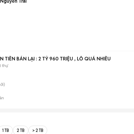
 Nguyễn Trãi
LÚC MUA 3,5 TỶ GIỜ CẦN TIỀN BÁN LẠI : 2 TỶ 960 TRIỆU , LỖ QUÁ NHIỀU
t thự
ới)
án
1 TB
2 TB
> 2 TB