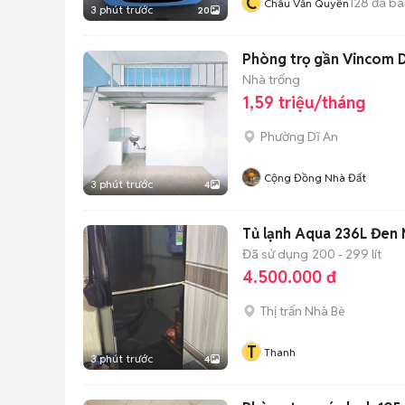
C
128
đã bá
Châu Văn Quyền
3 phút trước
20
Phòng trọ gần Vincom 
Nhà trống
1,59 triệu/tháng
Phường Dĩ An
Cộng Đồng Nhà Đất
3 phút trước
4
Tủ lạnh Aqua 236L Đen
Đã sử dụng
200 - 299 lít
4.500.000 đ
Thị trấn Nhà Bè
T
Thanh
3 phút trước
4