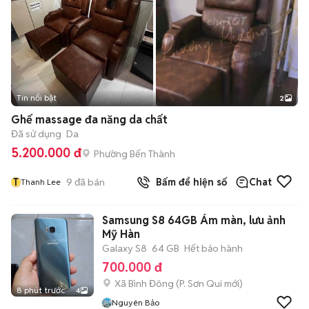
Tin nổi bật
2
Ghế massage đa năng da chất
Đã sử dụng
Da
5.200.000 đ
Phường Bến Thành
T
9
đã bán
Bấm để hiện số
Chat
Thanh Lee
Samsung S8 64GB Ám màn, lưu ảnh
Mỹ Hàn
Galaxy S8
64 GB
Hết bảo hành
700.000 đ
Xã Bình Đông
(
P. Sơn Qui
mới)
8 phút trước
4
Nguyên Bảo