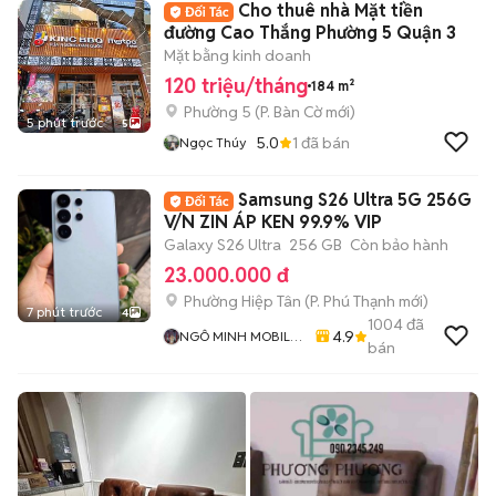
Cho thuê nhà Mặt tiền
đường Cao Thắng Phường 5 Quận 3
Mặt bằng kinh doanh
120 triệu/tháng
184 m²
Phường 5
(
P. Bàn Cờ
mới)
5 phút trước
5
5.0
1
đã bán
Ngọc Thúy
Samsung S26 Ultra 5G 256G
V/N ZIN ÁP KEN 99.9% VIP
Galaxy S26 Ultra
256 GB
Còn bảo hành
23.000.000 đ
Phường Hiệp Tân
(
P. Phú Thạnh
mới)
7 phút trước
4
1004
đã
4.9
NGÔ MINH MOBILE
bán
SHOP