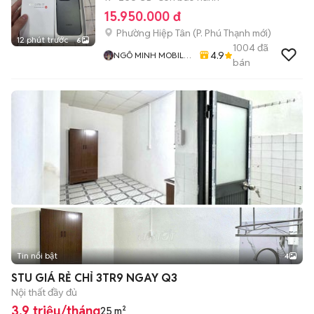
15.950.000 đ
Phường Hiệp Tân
(
P. Phú Thạnh
mới)
12 phút trước
6
1004
đã
4.9
NGÔ MINH MOBILE
bán
SHOP
Tin nổi bật
4
STU GIÁ RẺ CHỈ 3TR9 NGAY Q3
Nội thất đầy đủ
3,9 triệu/tháng
25 m²