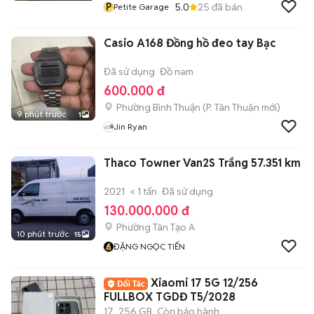
P
5.0
25
đã bán
Petite Garage
Casio A168 Đồng hồ đeo tay Bạc
Đã sử dụng
Đồ nam
600.000 đ
Phường Bình Thuận
(
P. Tân Thuận
mới)
9 phút trước
1
Jin Ryan
Thaco Towner Van2S Trắng 57.351 km
2021
< 1 tấn
Đã sử dụng
130.000.000 đ
Phường Tân Tạo A
10 phút trước
15
ĐẶNG NGỌC TIẾN
Xiaomi 17 5G 12/256
FULLBOX TGDĐ T5/2028
17
256 GB
Còn bảo hành