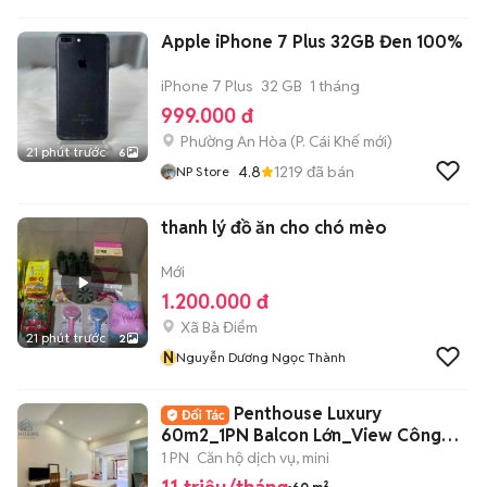
SHOP
Apple iPhone 7 Plus 32GB Đen 100%
iPhone 7 Plus
32 GB
1 tháng
999.000 đ
Phường An Hòa
(
P. Cái Khế
mới)
21 phút trước
6
4.8
1219
đã bán
NP Store
thanh lý đồ ăn cho chó mèo
Mới
1.200.000 đ
Xã Bà Điểm
21 phút trước
2
N
Nguyễn Dương Ngọc Thành
Penthouse Luxury
60m2_1PN Balcon Lớn_View Công
Viên Ngay Võ Thị Sáu
1 PN
Căn hộ dịch vụ, mini