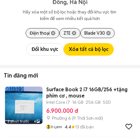
Đông, Hà Nội
Hãy xóa một số bộ lọc hoặc thay đổi khu vực tìm 
kiếm để xem nhiều kết quả hơn
Điện thoại
ZTE
Blade V30
Đổi khu vực
Xóa tất cả bộ lọc
Tin đăng mới
Surface Book 2 i7 16GB/256 +tặng
phím cơ , mouse
Intel Core i7
16 GB
256 GB
SSD
6.900.000 đ
Phường 6
(
P. Thới Sơn
mới)
2 phút trước
6
3
4.4
13
đã bán
3 Ljem