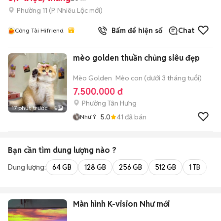
Phường 11
(
P. Nhiêu Lộc
mới)
Bấm để hiện số
Chat
Công Tài Hifriend
mèo golden thuần chủng siêu đẹp
Mèo Golden
Mèo con (dưới 3 tháng tuổi)
7.500.000 đ
Phường Tân Hưng
17 phút trước
5
5.0
41
đã bán
Như Ý
Bạn cần tìm
dung lượng
nào ?
Dung lượng:
64 GB
128 GB
256 GB
512 GB
1 TB
2 
Màn hình K-vision Như mới