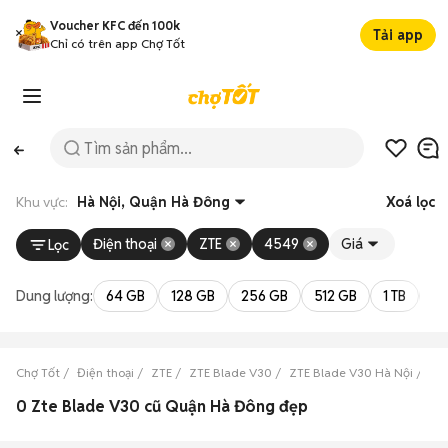
Voucher KFC đến 100k
Tải app
Chỉ có trên app Chợ Tốt
Khu vực:
Hà Nội, Quận Hà Đông
Xoá lọc
Điện thoại
ZTE
4549
Giá
Lọc
Dung lượng:
64 GB
128 GB
256 GB
512 GB
1 TB
2 
Chợ Tốt
Điện thoại
ZTE
ZTE Blade V30
ZTE Blade V30 Hà Nội
ZT
0 Zte Blade V30 cũ Quận Hà Đông đẹp