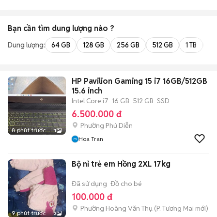
Bạn cần tìm
dung lượng
nào ?
Dung lượng:
64 GB
128 GB
256 GB
512 GB
1 TB
2 
HP Pavilion Gaming 15 i7 16GB/512GB
15.6 inch
Intel Core i7
16 GB
512 GB
SSD
6.500.000 đ
Phường Phú Diễn
8 phút trước
1
Hoa Tran
Bộ nỉ trẻ em Hồng 2XL 17kg
Đã sử dụng
Đồ cho bé
100.000 đ
Phường Hoàng Văn Thụ
(
P. Tương Mai
mới)
9 phút trước
3