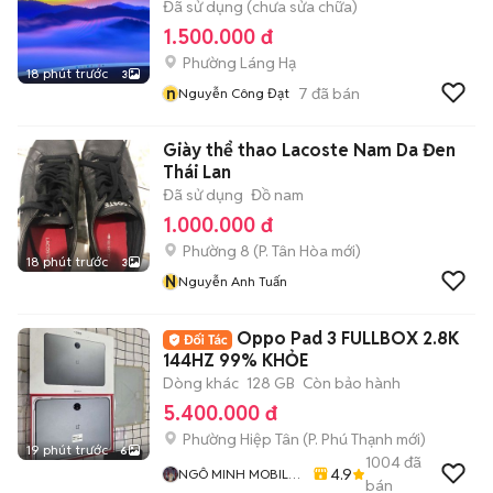
Đã sử dụng (chưa sửa chữa)
1.500.000 đ
Phường Láng Hạ
18 phút trước
3
n
7
đã bán
Nguyễn Công Đạt
Giày thể thao Lacoste Nam Da Đen
Thái Lan
Đã sử dụng
Đồ nam
1.000.000 đ
Phường 8
(
P. Tân Hòa
mới)
18 phút trước
3
N
Nguyễn Anh Tuấn
Oppo Pad 3 FULLBOX 2.8K
144HZ 99% KHỎE
Dòng khác
128 GB
Còn bảo hành
5.400.000 đ
Phường Hiệp Tân
(
P. Phú Thạnh
mới)
19 phút trước
6
1004
đã
4.9
NGÔ MINH MOBILE
bán