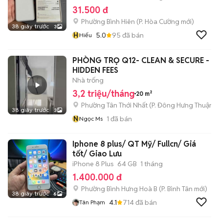
31.500 đ
Phường Bình Hiên
(
P. Hòa Cường
mới)
38 giây trước
3
H
5.0
95
đã bán
Hiếu
PHÒNG TRỌ Q12- CLEAN & SECURE - 
HIDDEN FEES
Nhà trống
3,2 triệu/tháng
20 m²
Phường Tân Thới Nhất
(
P. Đông Hưng Thuận
m
38 giây trước
3
N
1
đã bán
Ngọc Ms
Iphone 8 plus/ QT Mỹ/ Fullcn/ Giá
tốt/ Giao Lưu
iPhone 8 Plus
64 GB
1 tháng
1.400.000 đ
Phường Bình Hưng Hoà B
(
P. Bình Tân
mới)
38 giây trước
6
4.1
714
đã bán
Tân Phạm