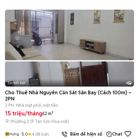
Tin nổi bật
4
Cho Thuê Nhà Nguyên Căn Sát Sân Bay (Cách 100m) –
2PN
2 PN
Nhà mặt phố, mặt tiền
15 triệu/tháng
62 m²
Phường 2
(
P. Tân Sơn Hòa
mới)
H
5.0
4
đã bán
Bấm để hiện số
Chat
Hưng