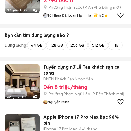
2.790.000 đ
Phường Thạnh Lộc
(
P. An Phú Đông
mới)
37 giây trước
1
5.0
Tủ Nhựa Đài Loan Hạnh Hà
Bạn cần tìm
dung lượng
nào ?
Dung lượng:
64 GB
128 GB
256 GB
512 GB
1 TB
2 
Tuyển dụng nữ Lễ Tân khách sạn ca
sáng
DNTN Khách Sạn Ngọc Yến
Đến 8 triệu/tháng
Phường Phạm Ngũ Lão
(
P. Bến Thành
mới)
38 giây trước
1
Nguyễn Minh
Apple iPhone 17 Pro Max Bạc 98%
pin
iPhone 17 Pro Max
4-6 tháng