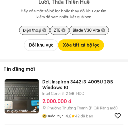
Lưới, Thừa Thiên Huế
Hãy xóa một số bộ lọc hoặc thay đổi khu vực tìm 
kiếm để xem nhiều kết quả hơn
Điện thoại
ZTE
Blade V30 Vita
Đổi khu vực
Xóa tất cả bộ lọc
Tin đăng mới
Dell Inspiron 3442 i3-4005U 2GB
Windows 10
Intel Core i3
2 GB
HDD
2.000.000 đ
Phường Thường Thạnh
(
P. Cái Răng
mới)
19 giây trước
6
q
4.6
42
đã bán
Quốc Phục