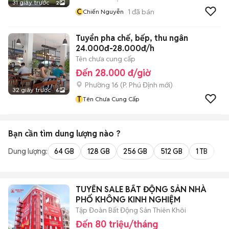
31 giây trước
2
C
1
đã bán
Chiến Nguyễn
Tuyển pha chế, bếp, thu ngân
24.000đ-28.000đ/h
Tên chưa cung cấp
Đến 28.000 đ/giờ
Phường 16
(
P. Phú Định
mới)
32 giây trước
6
T
Tên Chưa Cung Cấp
Bạn cần tìm
dung lượng
nào ?
Dung lượng:
64 GB
128 GB
256 GB
512 GB
1 TB
2 
TUYỂN SALE BẤT ĐỘNG SẢN NHÀ
PHỐ KHÔNG KINH NGHIỆM
Tập Đoàn Bất Động Sản Thiên Khôi
Đến 80 triệu/tháng