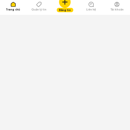
Trang chủ
Quản lý tin
Liên hệ
Tài khoản
Đăng tin
109.000 Bình chọn
Tải ứng dụng Chợ Tốt
Về Chợ Tốt
Quy chế sàn
Chính sách bảo mật
Giải quyết tranh chấp
CÔNG TY TNHH CHỢ TỐT - Người đại diện theo pháp luật:
Nguyễn Trọng Tấn; GPDKKD: 0312120782 do Sở KH & ĐT TP.HCM cấp ngày
11/01/2013;
GPMXH: 185/GP-BTTTT do Bộ Thông tin và Truyền thông
cấp ngày 09/07/2024 - Chịu trách nhiệm
nội dung: Trần Hoàng Ly.
Chính sách sử dụng
Địa chỉ: Tầng 18, Toà nhà UOA, Số 6 đường Tân Trào, Phường Tân Mỹ,