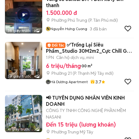
thanh
1.500.000 đ
Phường Phú Trung
(
P. Tân Phú
mới)
N
3
đã bán
Nguyễn Hưng Cuong
38 giây trước
2
✅Trống Lại Siêu
Phẩm_Studio 30M2m2_Cực Chill Gần
Ngã Tư Hàng Xanh✅
1 PN
Căn hộ dịch vụ, mini
6 triệu/tháng
30 m²
Phường 21
(
P. Thạnh Mỹ Tây
mới)
39 giây trước
4
3.7
Hà Dương Apartment
📢 TUYỂN DỤNG NHÂN VIÊN KINH
DOANH
CÔNG TY TNHH CÔNG NGHỆ PHẦN MỀM
NASANI
Đến 15 triệu (lương khoán)
41 giây trước
3
Phường Trung Mỹ Tây