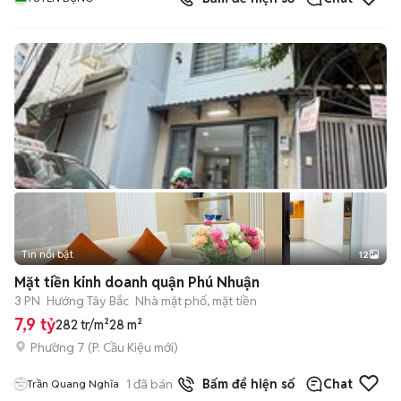
Tin nổi bật
12
+
2
Mặt tiền kinh doanh quận Phú Nhuận
3 PN
Hướng Tây Bắc
Nhà mặt phố, mặt tiền
7,9 tỷ
282 tr/m²
28 m²
Phường 7
(
P. Cầu Kiệu
mới)
1
đã bán
Bấm để hiện số
Chat
Trần Quang Nghĩa