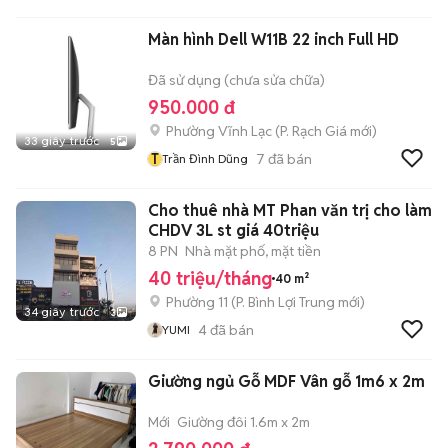
Màn hình Dell W11B 22 inch Full HD
Đã sử dụng (chưa sửa chữa)
950.000 đ
Phường Vĩnh Lạc
(
P. Rạch Giá
mới)
33 giây trước
5
T
7
đã bán
Trần Đình Dũng
Cho thuê nhà MT Phan văn trị cho làm
CHDV 3L st giá 40triệu
8 PN
Nhà mặt phố, mặt tiền
40 triệu/tháng
40 m²
Phường 11
(
P. Bình Lợi Trung
mới)
34 giây trước
3
4
đã bán
YUMI
Giường ngủ Gỗ MDF Vân gỗ 1m6 x 2m
Mới
Giường đôi 1.6m x 2m