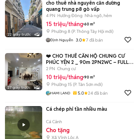
cho thuê nhà nguyên căn đường
quang trung p8 gò vấp
4 PN
Hướng Đông
Nhà ngõ, hẻm
15 triệu/tháng
60 m²
Phường 8
(
P. Thông Tây Hội
mới)
22 giây trước
4
3.0
7
đã bán
Định Nguyễn
❤️ CHO THUÊ CĂN HỘ CHUNG CƯ
PHÚC YÊN 2 _ 90m 2PN2WC – FULL
NỘI THẤT
2 PN
Chung cư
10 triệu/tháng
90 m²
Phường 15
(
P. Tân Sơn
mới)
27 giây trước
8
5.0
24
đã bán
HAMI LAND
Cá chép phi tần nhiều màu
Cá Cảnh
Cho tặng
Xã Vĩnh Lộc A