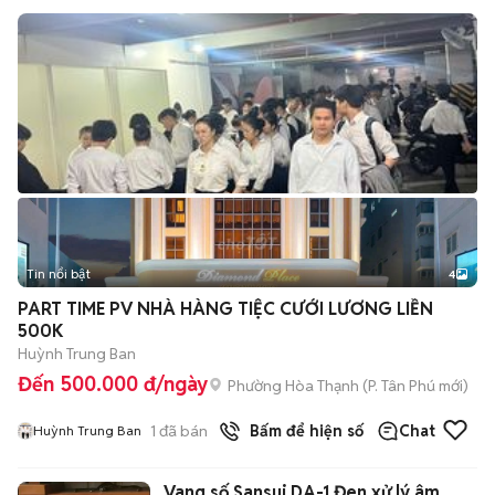
Tin nổi bật
4
PART TIME PV NHÀ HÀNG TIỆC CƯỚI LƯƠNG LIỀN
500K
Huỳnh Trung Ban
Đến 500.000 đ/ngày
Phường Hòa Thạnh
(
P. Tân Phú
mới)
1
đã bán
Bấm để hiện số
Chat
Huỳnh Trung Ban
Vang số Sansui DA-1 Đen xử lý âm