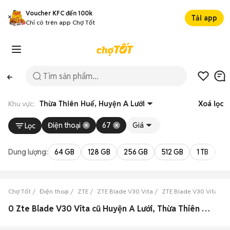
Voucher KFC đến 100k
Tải app
Chỉ có trên app Chợ Tốt
Khu vực:
Thừa Thiên Huế, Huyện A Lưới
Xoá lọc
Điện thoại
67
Giá
Lọc
Dung lượng:
64 GB
128 GB
256 GB
512 GB
1 TB
2 
Chợ Tốt
Điện thoại
ZTE
ZTE Blade V30 Vita
ZTE Blade V30 Vita Th
0 Zte Blade V30 Vita cũ Huyện A Lưới, Thừa Thiên Huế đẹp