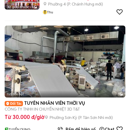
Phường 4
(
P. Chánh Hưng
mới)
32 giây trước
5
T
Thu
Tin nổi bật
1
TUYỂN NHÂN VIÊN THỜI VỤ
CÔNG TY TNHH IN CHUYỂN NHIỆT 3D T&T
Từ 30.000 đ/giờ
Phường Sơn Kỳ
(
P. Tân Sơn Nhì
mới)
Bấm để hiện số
Chat
TUYỂN DỤNG