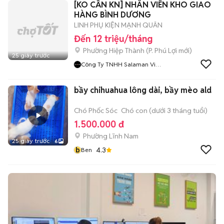
[KO CẦN KN] NHÂN VIÊN KHO GIAO
HÀNG BÌNH DƯƠNG
LINH PHỤ KIỆN MẠNH QUÂN
Đến 12 triệu/tháng
Phường Hiệp Thành
(
P. Phú Lợi
mới)
25 giây trước
Công Ty TNHH Salaman Việt
Nam
bầy chihuahua lông dài, bầy mèo ald
Chó Phốc Sóc
Chó con (dưới 3 tháng tuổi)
1.500.000 đ
Phường Lĩnh Nam
25 giây trước
6
b
4.3
Ben