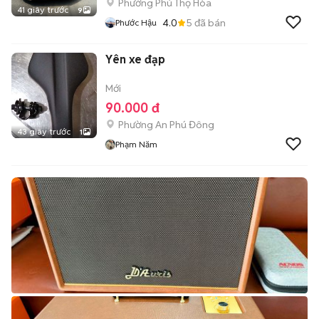
Phường Phú Thọ Hòa
41 giây trước
9
4.0
5
đã bán
Phước Hậu
Yên xe đạp
Mới
90.000 đ
Phường An Phú Đông
43 giây trước
1
Phạm Năm