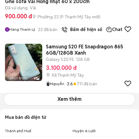
Ghế sofa Vải Hồng nhạt 60 x 200cm
Đã sử dụng
Vải
900.000 đ
Phường 22
(
P. Thạnh Mỹ Tây
mới)
22
đã bán
Bấm để hiện số
Chat
Hàng Thanh Lý
Samsung S20 FE Snapdragon 865
6GB/128GB Xanh
Galaxy S20 FE
128 GB
3.100.000 đ
Xã Thạnh Mỹ Tây
1 phút trước
6
3.6
711
đã bán
Nguyễn
Xem thêm
Mua bán đồ điện tử
Thành phố Huế
Huyện A Lưới