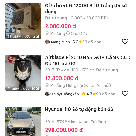
Điều hòa LG 12000 BTU Trắng đã sử
dụng
Đã sử dụng
10,000 - 20,000 BTU
2.000.000 đ
Phường Ô Chợ Dừa
39 giây trước
2
5.0
33
đã bán
Hoang Minh
Airblade Fi 2010 B65 GÓP CẦN CCCD
ĐỦ 18t trả 0₫
2017
Tay ga
100 - 175 cc
Đã sử dụng
12.800.000 đ
Phường Hưng Lợi
(
P. Tân An
mới)
41 giây trước
10
4.3
93
đã bán
XeMáyHoàngYến
Hyundai i10 Số tự động bản đủ
2018
57.996 km
Xăng
Tự động
298.000.000 đ