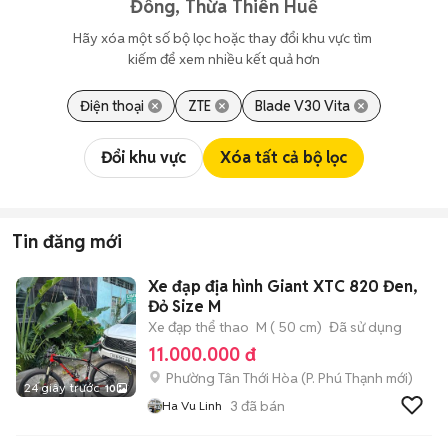
Đông, Thừa Thiên Huế
Hãy xóa một số bộ lọc hoặc thay đổi khu vực tìm 
kiếm để xem nhiều kết quả hơn
Điện thoại
ZTE
Blade V30 Vita
Đổi khu vực
Xóa tất cả bộ lọc
Tin đăng mới
Xe đạp địa hình Giant XTC 820 Đen,
Đỏ Size M
Xe đạp thể thao
M ( 50 cm)
Đã sử dụng
11.000.000 đ
Phường Tân Thới Hòa
(
P. Phú Thạnh
mới)
24 giây trước
10
3
đã bán
Ha Vu Linh