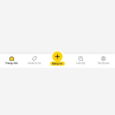
Trang chủ
Quản lý tin
Liên hệ
Tài khoản
Đăng tin
109.000 Bình chọn
Tải ứng dụng Chợ Tốt