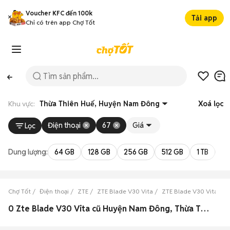
Voucher KFC đến 100k
Tải app
Chỉ có trên app Chợ Tốt
Khu vực:
Thừa Thiên Huế, Huyện Nam Đông
Xoá lọc
Điện thoại
67
Giá
Lọc
Dung lượng:
64 GB
128 GB
256 GB
512 GB
1 TB
2 
Chợ Tốt
Điện thoại
ZTE
ZTE Blade V30 Vita
ZTE Blade V30 Vita Th
0 Zte Blade V30 Vita cũ Huyện Nam Đông, Thừa Thiên Huế đẹp