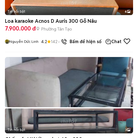
Tin nổi bật
6
+
2
Loa karaoke Acnos D Auris 300 Gỗ Nâu
7.900.000 đ
Phường Tân Tạo
4.2
142
đã bán
Bấm để hiện số
Chat
Nguyễn Dức Linh
Tin nổi bật
3