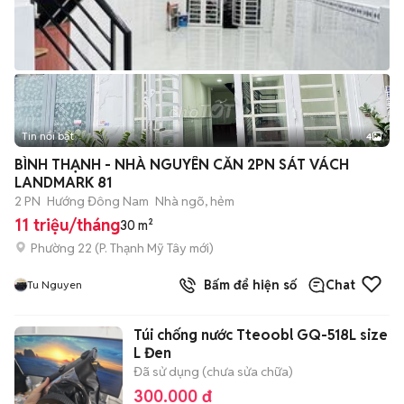
Tin nổi bật
4
BÌNH THẠNH - NHÀ NGUYÊN CĂN 2PN SÁT VÁCH
LANDMARK 81
2 PN
Hướng Đông Nam
Nhà ngõ, hẻm
11 triệu/tháng
30 m²
Phường 22
(
P. Thạnh Mỹ Tây
mới)
Bấm để hiện số
Chat
Tu Nguyen
Túi chống nước Tteoobl GQ-518L size
L Đen
Đã sử dụng (chưa sửa chữa)
300.000 đ