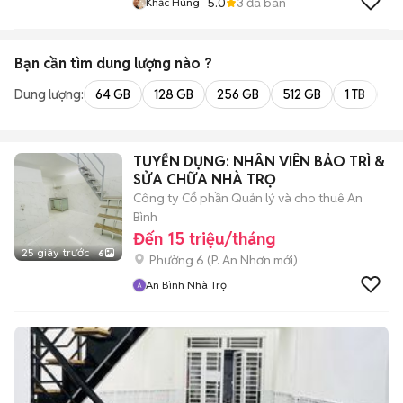
5.0
3
đã bán
Khắc Hùng
Bạn cần tìm
dung lượng
nào ?
Dung lượng:
64 GB
128 GB
256 GB
512 GB
1 TB
2 
TUYỂN DỤNG: NHÂN VIÊN BẢO TRÌ &
SỬA CHỮA NHÀ TRỌ
Công ty Cổ phần Quản lý và cho thuê An
Bình
Đến 15 triệu/tháng
25 giây trước
6
Phường 6
(
P. An Nhơn
mới)
An Bình Nhà Trọ