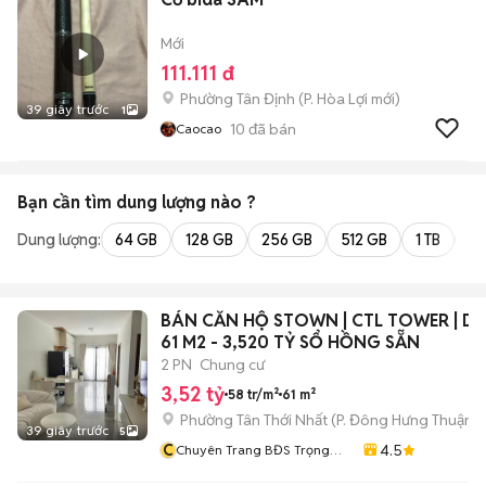
Mới
111.111 đ
Phường Tân Định
(
P. Hòa Lợi
mới)
39 giây trước
1
10
đã bán
Caocao
Bạn cần tìm
dung lượng
nào ?
Dung lượng:
64 GB
128 GB
256 GB
512 GB
1 TB
2 
BÁN CĂN HỘ STOWN | CTL TOWER | DT
61 M2 - 3,520 TỶ SỔ HỒNG SẴN
2 PN
Chung cư
3,52 tỷ
58 tr/m²
61 m²
Phường Tân Thới Nhất
(
P. Đông Hưng Thuận
m
39 giây trước
5
C
4.5
Chuyên Trang BĐS Trọng
Toàn