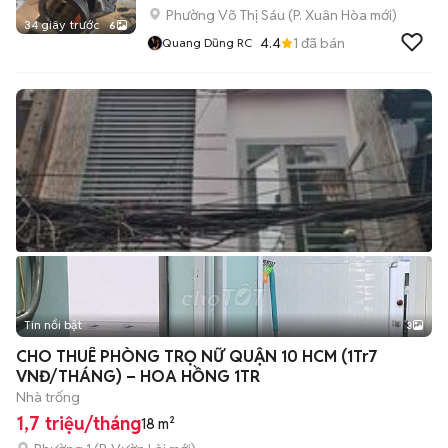
Phường Võ Thị Sáu
(
P. Xuân Hòa
mới)
34 giây trước
6
4.4
1
đã bán
Quang Dũng RC
Tin nổi bật
3
CHO THUÊ PHÒNG TRỌ NỮ QUẬN 10 HCM (1Tr7
VNĐ/THÁNG) – HOA HỒNG 1TR
Nhà trống
1,7 triệu/tháng
18 m²