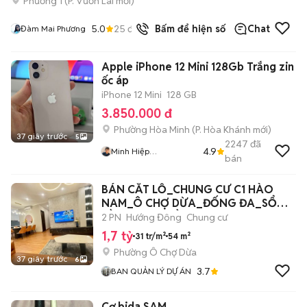
Phường 1
(
P. Vườn Lài
mới)
5.0
25
đã bán
Bấm để hiện số
Chat
Đàm Mai Phương
Apple iPhone 12 Mini 128Gb Trắng zin
ốc áp
iPhone 12 Mini
128 GB
3.850.000 đ
Phường Hòa Minh
(
P. Hòa Khánh
mới)
37 giây trước
5
2247
đã
4.9
Minh Hiệp
bán
CócXanhMobile
BÁN CẮT LỖ_CHUNG CƯ C1 HÀO
NAM_Ô CHỢ DỪA_ĐỐNG ĐA_SỔ
HỒNG_FULL ĐỒ
2 PN
Hướng Đông
Chung cư
1,7 tỷ
31 tr/m²
54 m²
Phường Ô Chợ Dừa
37 giây trước
6
3.7
BAN QUẢN LÝ DỰ ÁN
Cơ bida SAM