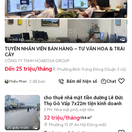
Tin nổi bật
4
TUYỂN NHÂN VIÊN BÁN HÀNG – TƯ VẤN HOA & TRÁI
CÂY
CÔNG TY TNHH HOAROSA GROUP
Đến 25 triệu/tháng
Phường Bình Trưng Đông (Quận 2 cũ)
2
đã bán
Bấm để hiện số
Chat
Thiệu Phan
cho thuê nhà mặt tiền đường Lê Đức
Thọ Gò Vấp 7x22m tiện kinh doanh
2 PN
Nhà mặt phố, mặt tiền
32 triệu/tháng
154 m²
Phường 15
(
P. An Hội Đông
mới)
25 giây trước
3