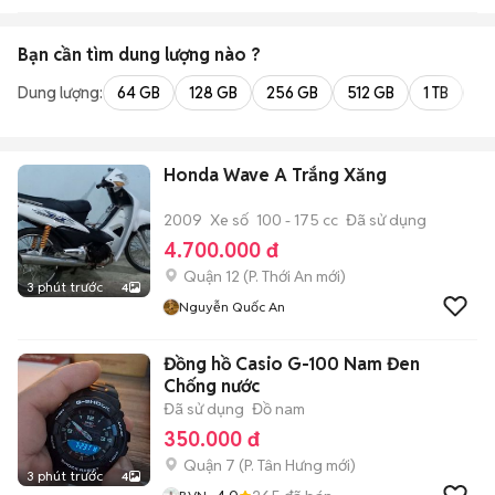
Bạn cần tìm
dung lượng
nào ?
Dung lượng:
64 GB
128 GB
256 GB
512 GB
1 TB
2 
Honda Wave A Trắng Xăng
2009
Xe số
100 - 175 cc
Đã sử dụng
4.700.000 đ
Quận 12
(
P. Thới An
mới)
3 phút trước
4
Nguyễn Quốc An
Đồng hồ Casio G-100 Nam Đen
Chống nước
Đã sử dụng
Đồ nam
350.000 đ
Quận 7
(
P. Tân Hưng
mới)
3 phút trước
4