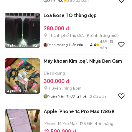
4.0
265
đã bán
BVN
Loa Bose TQ thùng đẹp
280.000 đ
Thành phố Thủ Đức
(
P. Bình Trưng
mới)
469
đã
4.4
Phan Hoàng Tuấn Hỏi
3 phút trước
5
bán
Chơi Cho Vui Thì Bỏ
Qua Dùm
Máy khoan Kim loại, Nhựa Đen Cam
Đã sử dụng
300.000 đ
Huyện Trảng Bom
4 phút trước
3
2
đã bán
Ngàn Năm Thương Hoài
Apple iPhone 14 Pro Max 128GB
iPhone 14 Pro Max
128 GB
4-6 tháng
12.500.000 đ