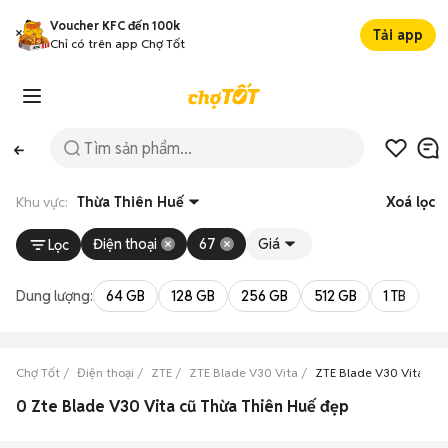
Voucher KFC đến 100k
Tải app
Chỉ có trên app Chợ Tốt
Khu vực:
Thừa Thiên Huế
Xoá lọc
Điện thoại
67
Giá
Lọc
Dung lượng:
64 GB
128 GB
256 GB
512 GB
1 TB
2 
Chợ Tốt
Điện thoại
ZTE
ZTE Blade V30 Vita
ZTE Blade V30 Vita Th
0 Zte Blade V30 Vita cũ Thừa Thiên Huế đẹp