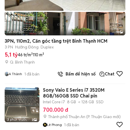
Tin nổi bật
10
+
2
3PN, 110m2, Căn góc tầng trệt Bình Thạnh HCM
3 PN
Hướng Đông
Duplex
5,1 tỷ
46 tr/m²
110 m²
Q. Bình Thạnh
1
đã bán
Bấm để hiện số
Chat
A Thành
Sony Vaio E Series i7 3520M
8GB/160GB SSD Chai pin
Intel Core i7
8 GB
< 128 GB
SSD
700.000 đ
Thành phố Thuận An
(
P. Thuận Giao
mới)
3 phút trước
2
1
đã bán
Lê Phong