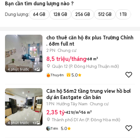
Bạn cần tìm
dung lượng
nào ?
Dung lượng:
64 GB
128 GB
256 GB
512 GB
1 TB
2 
cho thuê căn hộ 8x plus Trường Chinh
. 68m full nt
2 PN
Chung cư
8,5 triệu/tháng
68 m²
Quận 12
(
P. Đông Hưng Thuận
mới)
4 phút trước
4
5.0
Thuyên
Căn hộ 56m2 tầng trung view hồ bơi
dự án Eastgate cần bán
1 PN
Hướng Tây Nam
Chung cư
2,35 tỷ
42 tr/m²
56 m²
Thành phố Dĩ An
(
P. Đông Hòa
mới)
4 phút trước
12
5.0
Tiên