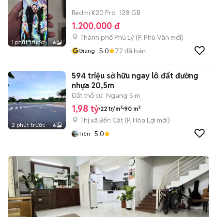
Redmi K20 Pro
128 GB
1.200.000 đ
Thành phố Phủ Lý
(
P. Phù Vân
mới)
1 phút trước
6
G
5.0
72
đã bán
Giang
594 triệu sở hữu ngay lô đất đường
nhựa 20,5m
Đất thổ cư
Ngang 5 m
1,98 tỷ
22 tr/m²
90 m²
Thị xã Bến Cát
(
P. Hòa Lợi
mới)
2 phút trước
6
5.0
Tiên