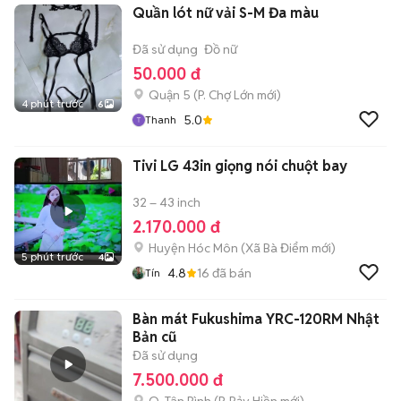
Quần lót nữ vải S-M Đa màu
Đã sử dụng
Đồ nữ
50.000 đ
Quận 5
(
P. Chợ Lớn
mới)
4 phút trước
6
5.0
Thanh
Tivi LG 43in giọng nói chuột bay
32 – 43 inch
2.170.000 đ
Huyện Hóc Môn
(
Xã Bà Điểm
mới)
5 phút trước
4
4.8
16
đã bán
Tín
Bàn mát Fukushima YRC-120RM Nhật
Bản cũ
Đã sử dụng
7.500.000 đ