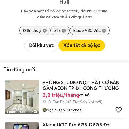
Huế
Hãy xóa một số bộ lọc hoặc thay đổi khu vực tìm 
kiếm để xem nhiều kết quả hơn
Điện thoại
ZTE
Blade V30 Vita
Đổi khu vực
Xóa tất cả bộ lọc
Tin đăng mới
PHÒNG STUDIO NỘI THẤT CƠ BẢN
GẦN AEON TP ĐH CÔNG THƯƠNG
3,2 triệu/tháng
25 m²
Q. Tân Phú
(
P. Tân Sơn Nhì
mới)
Nghĩa Hiệp HiFriendz
1 phút trước
6
Xiaomi K20 Pro 6GB 128GB Đỏ