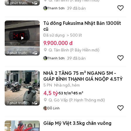
Q. Tân Bình
(
P. Bảy Hiền
mới)
6 phút trước
5
39
đã bán
Thanh Sơn
Tủ đông Fukusima Nhật Bản 1300lít
cũ
Đã sử dụng
> 500 lít
9.900.000 đ
Q. Tân Bình
(
P. Bảy Hiền
mới)
7 phút trước
4
39
đã bán
Thanh Sơn
NHÀ 2 TẦNG 75 m² NGANG 5M -
GIÁP BÌNH THẠNH GIÁ NGỘP 4.5TỶ
5 PN
Nhà ngõ, hẻm
4,5 tỷ
53 tr/m²
85 m²
Q. Gò Vấp
(
P. Hạnh Thông
mới)
7 phút trước
5
Đỗ Linh
Giáp Mỹ Việt 3.5kg chân vuông