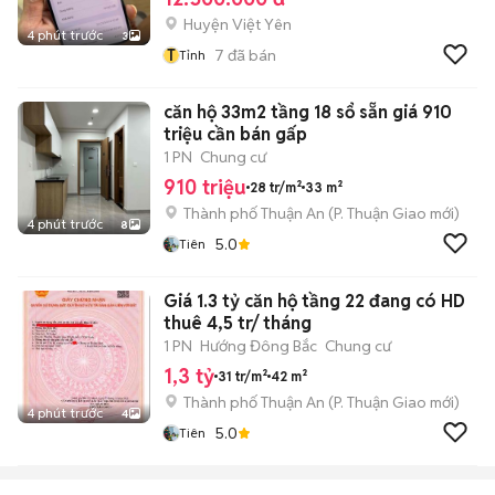
Huyện Việt Yên
4 phút trước
3
T
7
đã bán
Tỉnh
căn hộ 33m2 tầng 18 sổ sẵn giá 910
triệu cần bán gấp
1 PN
Chung cư
910 triệu
28 tr/m²
33 m²
Thành phố Thuận An
(
P. Thuận Giao
mới)
4 phút trước
8
5.0
Tiên
Giá 1.3 tỷ căn hộ tầng 22 đang có HD
thuê 4,5 tr/ tháng
1 PN
Hướng Đông Bắc
Chung cư
1,3 tỷ
31 tr/m²
42 m²
Thành phố Thuận An
(
P. Thuận Giao
mới)
4 phút trước
4
5.0
Tiên