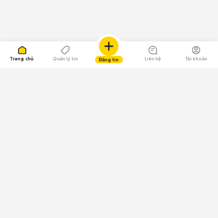
Trang chủ
Quản lý tin
Liên hệ
Tài khoản
Đăng tin
109.000 Bình chọn
Tải ứng dụng Chợ Tốt
Về Chợ Tốt
Quy chế sàn
Chính sách bảo mật
Giải quyết tranh chấp
CÔNG TY TNHH CHỢ TỐT - Người đại diện theo pháp luật:
Nguyễn Trọng Tấn; GPDKKD: 0312120782 do Sở KH & ĐT TP.HCM cấp ngày