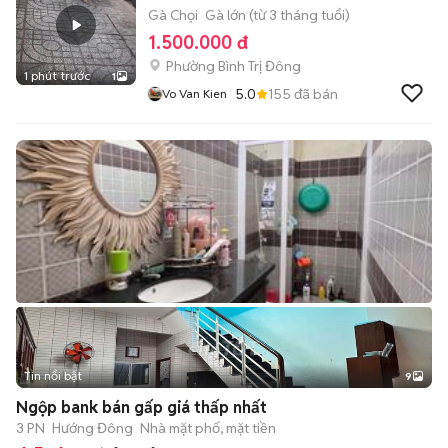
Gà Chọi
Gà lớn (từ 3 tháng tuổi)
1.500.000 đ
Phường Bình Trị Đông
1 phút trước
1
5.0
155
đã bán
Vo Van Kien
Tin nổi bật
9
+
2
Ngộp bank bán gấp giá thấp nhất
3 PN
Hướng Đông
Nhà mặt phố, mặt tiền