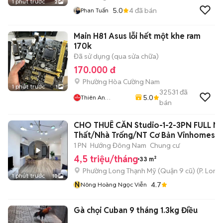
1 phút trước
2
5.0
4
đã bán
Phan Tuấn
Main H81 Asus lỗi hết một khe ram
170k
Đã sử dụng (qua sửa chữa)
170.000 đ
Phường Hòa Cường Nam
1 phút trước
1
32531
đã
5.0
Thiên An
bán
Computer
CHO THUÊ CĂN Studio-1-2-3PN FULL Nộ
Thất/Nhà Trống/NT Cơ Bản Vinhomes
1 PN
Hướng Đông Nam
Chung cư
4,5 triệu/tháng
33 m²
Phường Long Thạnh Mỹ (Quận 9 cũ)
(
P. Long
1 phút trước
10
N
4.7
Nông Hoàng Ngọc Viễn
Gà chọi Cuban 9 tháng 1.3kg Điều