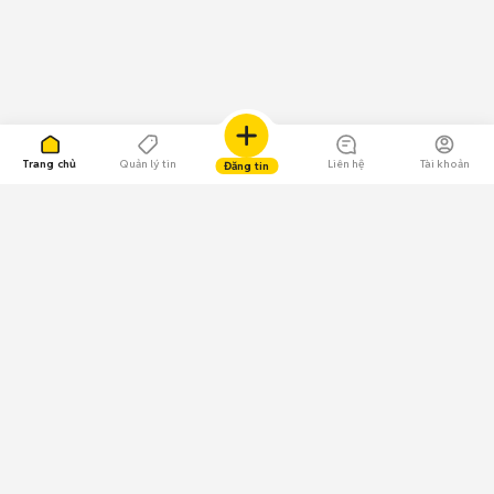
Trang chủ
Quản lý tin
Liên hệ
Tài khoản
Đăng tin
109.000 Bình chọn
Tải ứng dụng Chợ Tốt
Về Chợ Tốt
Quy chế sàn
Chính sách bảo mật
Giải quyết tranh chấp
CÔNG TY TNHH CHỢ TỐT - Người đại diện theo pháp luật: