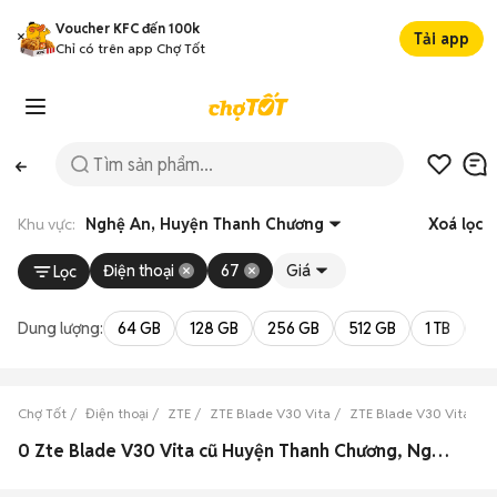
Voucher KFC đến 100k
Tải app
Chỉ có trên app Chợ Tốt
Khu vực:
Nghệ An, Huyện Thanh Chương
Xoá lọc
Điện thoại
67
Giá
Lọc
Dung lượng:
64 GB
128 GB
256 GB
512 GB
1 TB
2 
Chợ Tốt
Điện thoại
ZTE
ZTE Blade V30 Vita
ZTE Blade V30 Vita Ng
0 Zte Blade V30 Vita cũ Huyện Thanh Chương, Nghệ An đẹp