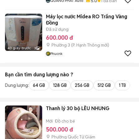
5.0
1
đã bán
QUANG PHÁT Auto
Máy lọc nước Midea RO Trắng Vàng
Đồng
Đã sử dụng
600.000 đ
Phường 3
(
P. Hạnh Thông
mới)
43 giây trước
3
Phucnk
Bạn cần tìm
dung lượng
nào ?
Dung lượng:
64 GB
128 GB
256 GB
512 GB
1 TB
2 
Thanh lý 30 bộ LỀU NHUNG
Mới
Đồ cho bé
500.000 đ
Phường Quốc Tử Giám