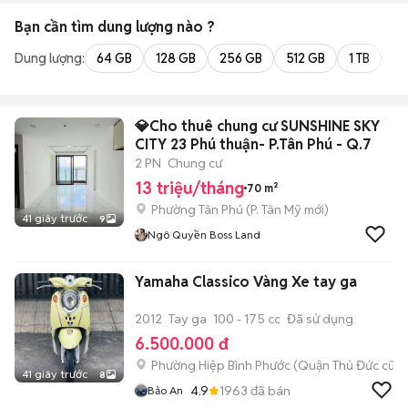
Bạn cần tìm
dung lượng
nào ?
Dung lượng:
64 GB
128 GB
256 GB
512 GB
1 TB
2 
💎Cho thuê chung cư SUNSHINE SKY
CITY 23 Phú thuận- P.Tân Phú - Q.7
2 PN
Chung cư
13 triệu/tháng
70 m²
Phường Tân Phú
(
P. Tân Mỹ
mới)
41 giây trước
9
Ngô Quyền Boss Land
Yamaha Classico Vàng Xe tay ga
2012
Tay ga
100 - 175 cc
Đã sử dụng
6.500.000 đ
Phường Hiệp Bình Phước (Quận Thủ Đức cũ)
41 giây trước
8
4.9
1963
đã bán
Bảo An