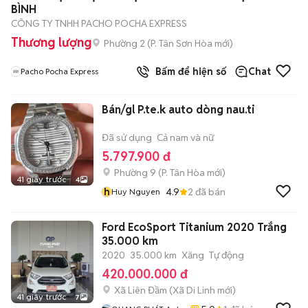
BÌNH
CÔNG TY TNHH PACHO POCHA EXPRESS
Thương lượng
Phường 2
(
P. Tân Sơn Hòa
mới)
Bấm để hiện số
Chat
Pacho Pocha Express
Bán/gl P.te.k auto dòng nau.ti
Đã sử dụng
Cả nam và nữ
5.797.900 đ
Phường 9
(
P. Tân Hòa
mới)
41 giây trước
4
h
4.9
2
đã bán
Huy Nguyen
Ford EcoSport Titanium 2020 Trắng
35.000 km
2020
35.000 km
Xăng
Tự động
420.000.000 đ
Xã Liên Đầm
(
Xã Di Linh
mới)
41 giây trước
7