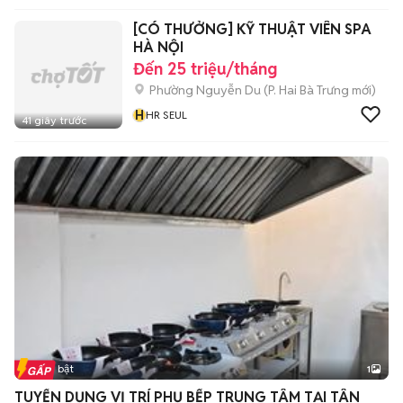
[CÓ THƯỞNG] KỸ THUẬT VIÊN SPA
HÀ NỘI
Đến 25 triệu/tháng
Phường Nguyễn Du
(
P. Hai Bà Trưng
mới)
H
HR SEUL
41 giây trước
Tin nổi bật
1
TUYỂN DỤNG VỊ TRÍ PHỤ BẾP TRUNG TÂM TẠI TÂN