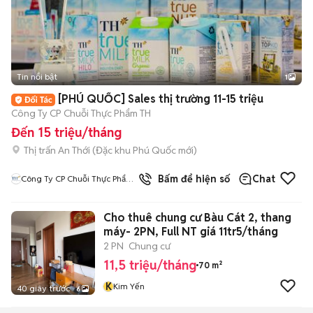
Tin nổi bật
1
[PHÚ QUỐC] Sales thị trường 11-15 triệu
Công Ty CP Chuỗi Thực Phẩm TH
Đến 15 triệu/tháng
Thị trấn An Thới
(
Đặc khu Phú Quốc
mới)
Bấm để hiện số
Chat
Công Ty CP Chuỗi Thực Phẩm
TH
Cho thuê chung cư Bàu Cát 2, thang
máy- 2PN, Full NT giá 11tr5/tháng
2 PN
Chung cư
11,5 triệu/tháng
70 m²
K
Kim Yến
40 giây trước
6