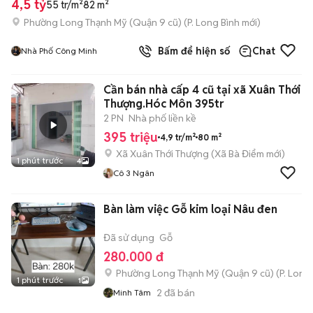
4,5 tỷ
55 tr/m²
82 m²
Phường Long Thạnh Mỹ (Quận 9 cũ)
(
P. Long Bình
mới)
Bấm để hiện số
Chat
Nhà Phố Công Minh
Cần bán nhà cấp 4 cũ tại xã Xuân Thới
Thượng.Hóc Môn 395tr
2 PN
Nhà phố liền kề
395 triệu
4,9 tr/m²
80 m²
Xã Xuân Thới Thượng
(
Xã Bà Điểm
mới)
1 phút trước
4
Cô 3 Ngân
Bàn làm việc Gỗ kim loại Nâu đen
Đã sử dụng
Gỗ
280.000 đ
Phường Long Thạnh Mỹ (Quận 9 cũ)
(
P. Long
1 phút trước
1
2
đã bán
Minh Tâm