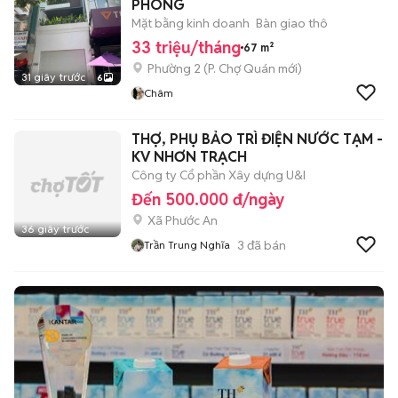
PHONG
Mặt bằng kinh doanh
Bàn giao thô
33 triệu/tháng
67 m²
Phường 2
(
P. Chợ Quán
mới)
31 giây trước
6
Châm
THỢ, PHỤ BẢO TRÌ ĐIỆN NƯỚC TẠM -
KV NHƠN TRẠCH
Công ty Cổ phần Xây dựng U&I
Đến 500.000 đ/ngày
Xã Phước An
36 giây trước
3
đã bán
Trần Trung Nghĩa