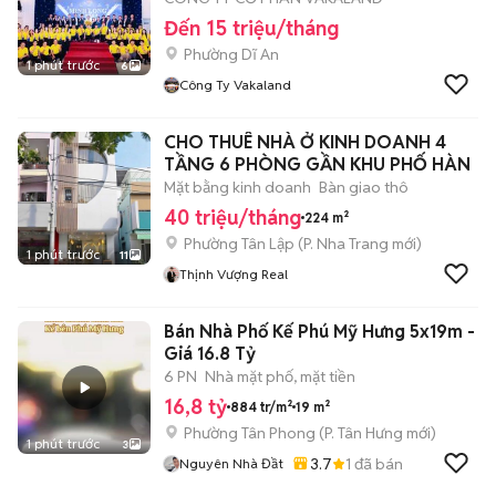
Đến 15 triệu/tháng
Phường Dĩ An
1 phút trước
6
Công Ty Vakaland
CHO THUÊ NHÀ Ở KINH DOANH 4
TẦNG 6 PHÒNG GẦN KHU PHỐ HÀN
Mặt bằng kinh doanh
Bàn giao thô
40 triệu/tháng
224 m²
Phường Tân Lập
(
P. Nha Trang
mới)
1 phút trước
11
Thịnh Vượng Real
Bán Nhà Phố Kế Phú Mỹ Hưng 5x19m -
Giá 16.8 Tỷ
6 PN
Nhà mặt phố, mặt tiền
16,8 tỷ
884 tr/m²
19 m²
Phường Tân Phong
(
P. Tân Hưng
mới)
1 phút trước
3
3.7
1
đã bán
Nguyên Nhà Đầt