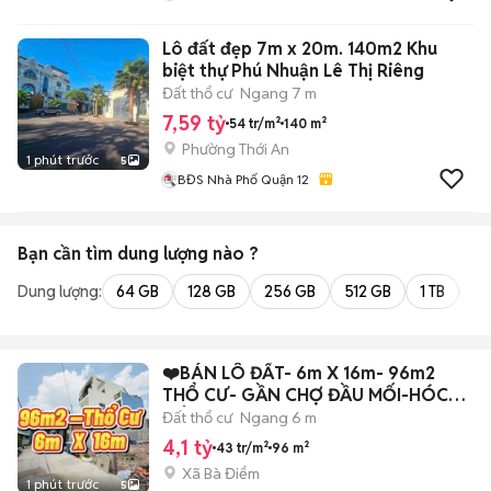
Lô đất đẹp 7m x 20m. 140m2 Khu
biệt thự Phú Nhuận Lê Thị Riêng
Đất thổ cư
Ngang 7 m
7,59 tỷ
54 tr/m²
140 m²
Phường Thới An
1 phút trước
5
BĐS Nhà Phố Quận 12
Bạn cần tìm
dung lượng
nào ?
Dung lượng:
64 GB
128 GB
256 GB
512 GB
1 TB
2 
❤️BÁN LÔ ĐẤT- 6m X 16m- 96m2
THỔ CƯ- GẦN CHỢ ĐẦU MỐI-HÓC
MÔN
Đất thổ cư
Ngang 6 m
4,1 tỷ
43 tr/m²
96 m²
Xã Bà Điểm
1 phút trước
5