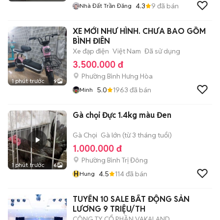
4.3
9
đã bán
Nhà Đất Trần Đăng
XE MỚI NHƯ HÌNH. CHƯA BAO GỒM
BÌNH ĐIÊN
Xe đạp điện
Việt Nam
Đã sử dụng
3.500.000 đ
Phường Bình Hưng Hòa
1 phút trước
9
5.0
1963
đã bán
Minh
Gà chọi Đực 1.4kg màu Đen
Gà Chọi
Gà lớn (từ 3 tháng tuổi)
1.000.000 đ
Phường Bình Trị Đông
1 phút trước
6
H
4.5
114
đã bán
Hung
TUYỂN 10 SALE BẤT ĐỘNG SẢN
LƯƠNG 9 TRIỆU/TH
CÔNG TY CỔ PHẦN VAKALAND