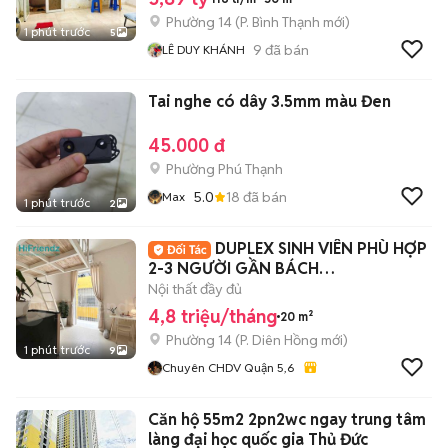
Phường 14
(
P. Bình Thạnh
mới)
1 phút trước
5
9
đã bán
LÊ DUY KHÁNH
Tai nghe có dây 3.5mm màu Đen
45.000 đ
Phường Phú Thạnh
5.0
18
đã bán
Max
1 phút trước
2
DUPLEX SINH VIÊN PHÙ HỢP
2-3 NGƯỜI GẦN BÁCH
KHOA,UEH,SGU,KHTN,SƯ PHẠM
Nội thất đầy đủ
4,8 triệu/tháng
20 m²
Phường 14
(
P. Diên Hồng
mới)
1 phút trước
9
Chuyên CHDV Quận 5,6
Căn hộ 55m2 2pn2wc ngay trung tâm
làng đại học quốc gia Thủ Đức