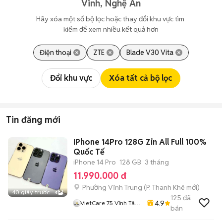
Vinh, Nghệ An
Hãy xóa một số bộ lọc hoặc thay đổi khu vực tìm 
kiếm để xem nhiều kết quả hơn
Điện thoại
ZTE
Blade V30 Vita
Đổi khu vực
Xóa tất cả bộ lọc
Tin đăng mới
IPhone 14Pro 128G Zin All Full 100%
Quốc Tế
iPhone 14 Pro
128 GB
3 tháng
11.990.000 đ
Phường Vĩnh Trung
(
P. Thanh Khê
mới)
40 giây trước
4
125
đã
4.9
VietCare 75 Vĩnh Tân
bán
Thanh Khê Đà Nẵng