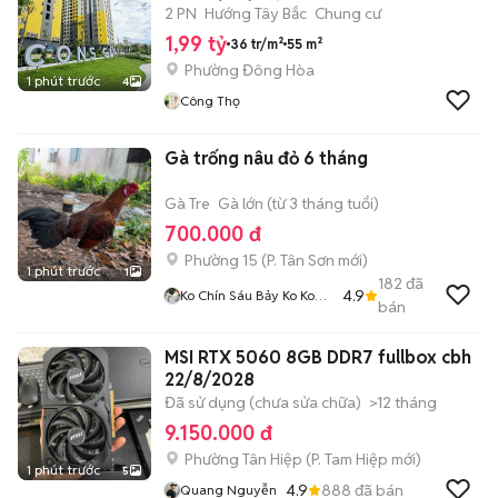
2 PN
Hướng Tây Bắc
Chung cư
1,99 tỷ
36 tr/m²
55 m²
Phường Đông Hòa
1 phút trước
4
Công Thọ
Gà trống nâu đỏ 6 tháng
Gà Tre
Gà lớn (từ 3 tháng tuổi)
700.000 đ
Phường 15
(
P. Tân Sơn
mới)
1 phút trước
1
182
đã
4.9
Ko Chín Sáu Bảy Ko Ko
bán
Bốn Bảy Bảy Một HUY
MSI RTX 5060 8GB DDR7 fullbox cbh
22/8/2028
Đã sử dụng (chưa sửa chữa)
>12 tháng
9.150.000 đ
Phường Tân Hiệp
(
P. Tam Hiệp
mới)
1 phút trước
5
4.9
888
đã bán
Quang Nguyễn