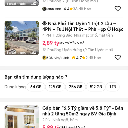
Phường 7
(
P. Bình Đông
mới)
1 phút trước
6
4.4
38
đã bán
Minh Anh
🌟 Nhà Phố Tân Uyên 1 Trệt 2 Lầu –
4PN – Full Nội Thất – Phù Hợp Ở Hoặc
4 PN
Hướng Bắc
Nhà mặt phố, mặt tiền
2,89 tỷ
39 tr/m²
75 m²
Phường Uyên Hưng
(
P. Tân Uyên
mới)
1 phút trước
12
B
4.7
2
đã bán
BDS Nhựt Linh
Bạn cần tìm
dung lượng
nào ?
Dung lượng:
64 GB
128 GB
256 GB
512 GB
1 TB
2 
Gấp bán "6.5 Tỷ giảm về 5.8 Tỷ" - Bán
nhà 2 tầng 50m2 ngay BV Gia Định
2 PN
Nhà ngõ, hẻm
5,89 tỷ
118 tr/m²
50 m²