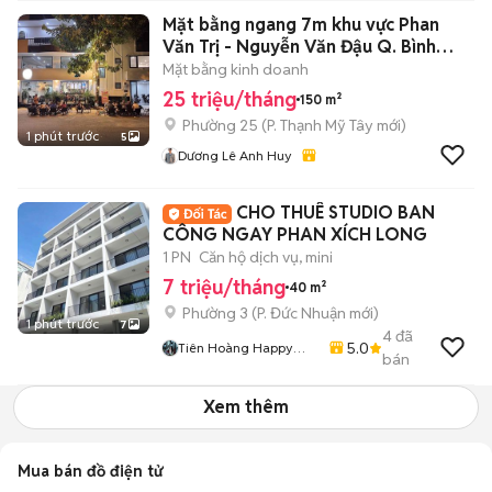
Mặt bằng ngang 7m khu vực Phan
Văn Trị - Nguyễn Văn Đậu Q. Bình
Thạnh
Mặt bằng kinh doanh
25 triệu/tháng
150 m²
Phường 25
(
P. Thạnh Mỹ Tây
mới)
1 phút trước
5
Dương Lê Anh Huy
CHO THUÊ STUDIO BAN
CÔNG NGAY PHAN XÍCH LONG
1 PN
Căn hộ dịch vụ, mini
7 triệu/tháng
40 m²
Phường 3
(
P. Đức Nhuận
mới)
1 phút trước
7
4
đã
5.0
Tiên Hoàng Happy
bán
Home
Xem thêm
Mua bán đồ điện tử