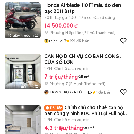
Honda Airblade 110 Fi màu đo đen
bạc 2011 Bstp
2011
Tay ga
100 - 175 cc
Đã sử dụng
14.500.000 đ
Phường Hiệp Tân
(
P. Phú Thạnh
mới)
40 giây trước
7
T
4.2
191
đã bán
Thịnh
CĂN HỘ DỊCH VỤ CÓ BAN CÔNG,
CỬA SỔ LỚN
1 PN
Căn hộ dịch vụ, mini
7 triệu/tháng
35 m²
Phường 7
(
P. Hạnh Thông
mới)
1 phút trước
10
4.9
1
đã bán
PHÒNG TRỌ GIÁ TỐT
Chính chủ cho thuê căn hộ
ban công y hình KDC Phú Lợi Full nội
thất
1 PN
Căn hộ dịch vụ, mini
4,3 triệu/tháng
30 m²