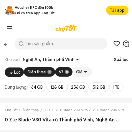
Voucher KFC đến 100k
Tải app
Chỉ có trên app Chợ Tốt
Khu vực:
Nghệ An, Thành phố Vinh
Xoá lọc
Điện thoại
67
Giá
Lọc
Dung lượng:
64 GB
128 GB
256 GB
512 GB
1 TB
2 
Chợ Tốt
Điện thoại
ZTE
ZTE Blade V30 Vita
ZTE Blade V30 Vita Ng
0 Zte Blade V30 Vita cũ Thành phố Vinh, Nghệ An đẹp