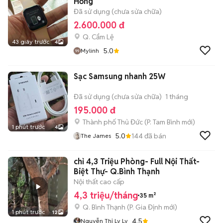
Hồng
Đã sử dụng (chưa sửa chữa)
2.600.000 đ
Q. Cẩm Lệ
43 giây trước
4
5.0
Mylinh
Sạc Samsung nhanh 25W
Đã sử dụng (chưa sửa chữa)
1 tháng
195.000 đ
Thành phố Thủ Đức
(
P. Tam Bình
mới)
1 phút trước
4
5.0
144
đã bán
The James
chỉ 4,3 Triệu Phòng- Full Nội Thất-
Biệt Thự- Q.Bình Thạnh
Nội thất cao cấp
4,3 triệu/tháng
35 m²
Q. Bình Thạnh
(
P. Gia Định
mới)
1 phút trước
12
4.5
Nguyễn Thị Ly Ly