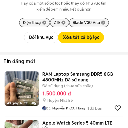
Hãy xóa một số bộ lọc hoặc thay đổi khu vực tìm 
kiếm để xem nhiều kết quả hơn
Điện thoại
ZTE
Blade V30 Vita
Đổi khu vực
Xóa tất cả bộ lọc
Tin đăng mới
RAM Laptop Samsung DDR5 8GB
4800MHz Đã sử dụng
Đã sử dụng (chưa sửa chữa)
1.500.000 đ
Huyện Nhà Bè
43 giây trước
4
1
đã bán
Bùi Nguyễn Phước Hùng
Apple Watch Series 5 40mm LTE