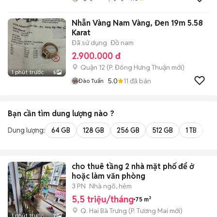
Nhẫn Vàng Nam Vàng, Đen 19m 5.58
Karat
Đã sử dụng
Đồ nam
2.900.000 đ
Quận 12
(
P. Đông Hưng Thuận
mới)
1 phút trước
5
5.0
11
đã bán
Đào Tuấn
Bạn cần tìm
dung lượng
nào ?
Dung lượng:
64 GB
128 GB
256 GB
512 GB
1 TB
2 
cho thuê tầng 2 nhà mặt phố để ở
hoặc làm văn phòng
3 PN
Nhà ngõ, hẻm
5,5 triệu/tháng
75 m²
Q. Hai Bà Trưng
(
P. Tương Mai
mới)
1 phút trước
7