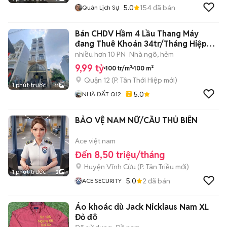
5.0
154
đã bán
Quân Lịch Sự
Bán CHDV Hầm 4 Lầu Thang Máy
đang Thuê Khoán 34tr/Tháng Hiệp
Thành 42
nhiều hơn 10 PN
Nhà ngõ, hẻm
9,99 tỷ
100 tr/m²
100 m²
Quận 12
(
P. Tân Thới Hiệp
mới)
1 phút trước
11
5.0
NHÀ ĐẤT Q12
BẢO VỆ NAM NỮ/CẦU THỦ BIÊN
Ace việt nam
Đến 8,50 triệu/tháng
Huyện Vĩnh Cửu
(
P. Tân Triều
mới)
1 phút trước
2
5.0
2
đã bán
ACE SECURITY
Áo khoác dù Jack Nicklaus Nam XL
Đỏ đô