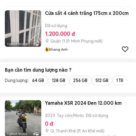
Cửa sắt 4 cánh trắng 175cm x 200cm
Đã sử dụng
1.200.000 đ
Quận 11
(
P. Minh Phụng
mới)
1 phút trước
2
k
Khang Anh
Bạn cần tìm
dung lượng
nào ?
Dung lượng:
64 GB
128 GB
256 GB
512 GB
1 TB
2 
Yamaha XSR 2024 Đen 12.000 km
2023
Tay côn/Moto
Đã sử dụng
0 đ
Q. Thanh Khê
(
P. An Khê
mới)
1 phút trước
8