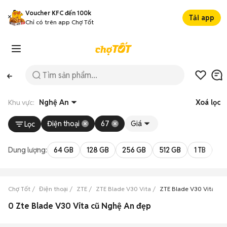
Voucher KFC đến 100k
Tải app
Chỉ có trên app Chợ Tốt
Khu vực:
Nghệ An
Xoá lọc
Điện thoại
67
Giá
Lọc
Dung lượng:
64 GB
128 GB
256 GB
512 GB
1 TB
2 
Chợ Tốt
Điện thoại
ZTE
ZTE Blade V30 Vita
ZTE Blade V30 Vita Ng
0 Zte Blade V30 Vita cũ Nghệ An đẹp