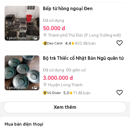
Bếp từ hồng ngoại Đen
Đã sử dụng
50.000 đ
Thành phố Thủ Đức
(
P. Long Trường
mới)
1 phút trước
1
d
4.4
402
đã bán
Dao Canh
Bộ trà Thiếc cổ Nhật Bản Ngũ quân tử
Đã sử dụng
Đồ gốm sứ
3.000.000 đ
Huyện Long Thành
1 phút trước
6
V
5.0
71
đã bán
Vũ Đoàn
Xem thêm
Mua bán điện thoại