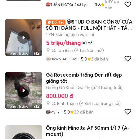
649
đã
3.8
TUẤN MOTOr 263 Lý
bán
Triện Đà Nẵng
🎲STUDIO BAN CÔNG/ CỬA
SỔ THOÁNG - FULL NỘI THẤT - TÂN
BÌNH 🔥
1 PN
Căn hộ dịch vụ, mini
5 triệu/tháng
30 m²
Q. Tân Bình
(
P. Tân Sơn
mới)
1 phút trước
8
5.0
3
đã bán
DVWN AT HOME
Gà Rosecomb trống Đen rất đẹp
giống tốt
Giống Gà Khác
Gà lớn (từ 3 tháng tuổi)
800.000 đ
Q. Bình Thạnh
(
P. Bình Lợi Trung
mới)
1 phút trước
6
5.0
39
đã bán
Mỹ BT
Ống kính Minolta AF 50mm f/1.7 (A-
mount)