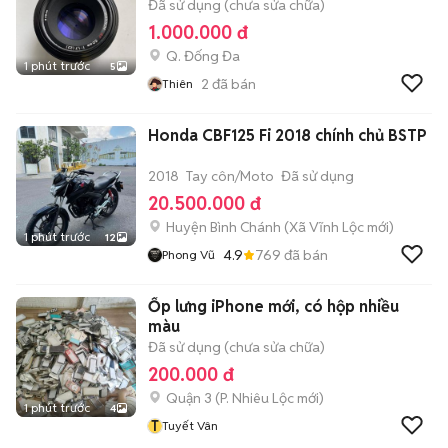
Đã sử dụng (chưa sửa chữa)
1.000.000 đ
Q. Đống Đa
1 phút trước
5
2
đã bán
Thiên
Honda CBF125 Fi 2018 chính chủ BSTP
2018
Tay côn/Moto
Đã sử dụng
20.500.000 đ
Huyện Bình Chánh
(
Xã Vĩnh Lộc
mới)
1 phút trước
12
4.9
769
đã bán
Phong Vũ
Ốp lưng iPhone mới, có hộp nhiều
màu
Đã sử dụng (chưa sửa chữa)
200.000 đ
Quận 3
(
P. Nhiêu Lộc
mới)
1 phút trước
4
T
Tuyết Vân