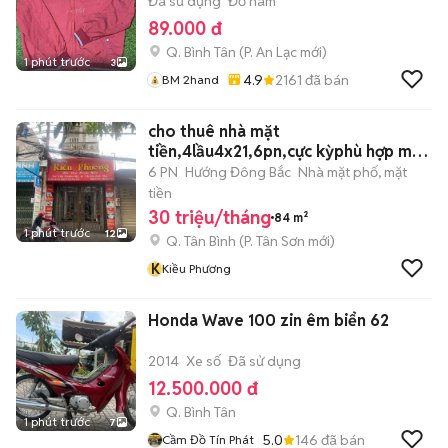
Đã sử dụng
Đồ nam
89.000 đ
Q. Bình Tân
(
P. An Lạc
mới)
1 phút trước
3
4.9
2161
đã bán
BM 2hand
cho thuê nhà mặt
tiền,4lầu4x21,6pn,cực kỳphù hợp mỡ
trung tâm đào tạo
6 PN
Hướng Đông Bắc
Nhà mặt phố, mặt
tiền
30 triệu/tháng
84 m²
1 phút trước
12
Q. Tân Bình
(
P. Tân Sơn
mới)
K
Kiều Phương
Honda Wave 100 zin êm biển 62
2014
Xe số
Đã sử dụng
12.500.000 đ
Q. Bình Tân
1 phút trước
7
5.0
146
đã bán
Cầm Đồ Tín Phát