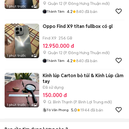
Quận 12
(
P. Đông Hưng Thuận
mới)
1 phút trước
6
4.2
840
đã bán
Thành Tâm
Oppo Find X9 titan fullbox có gl
Find X9
256 GB
12.950.000 đ
Quận 12
(
P. Đông Hưng Thuận
mới)
1 phút trước
6
4.2
840
đã bán
Thành Tâm
Kính lúp Carton bỏ túi & Kính Lúp cầm
tay
Đã sử dụng
150.000 đ
Q. Bình Thạnh
(
P. Bình Lợi Trung
mới)
1 phút trước
6
5.0
1944
đã bán
Tô Văn Phong