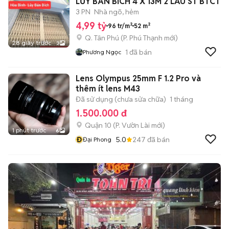
LŨY BÁN BÍCH 4 X 13M 2 LẦU ST BTCT
3 PN
Nhà ngõ, hẻm
4,99 tỷ
96 tr/m²
52 m²
Q. Tân Phú
(
P. Phú Thạnh
mới)
28 giây trước
3
1
đã bán
Phương Ngọc
Lens Olympus 25mm F 1.2 Pro và
thêm ít lens M43
Đã sử dụng (chưa sửa chữa)
1 tháng
1.500.000 đ
Quận 10
(
P. Vườn Lài
mới)
1 phút trước
6
Đ
5.0
247
đã bán
Đại Phong