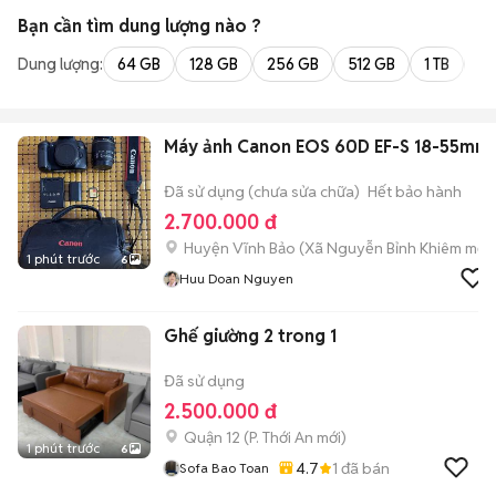
Bạn cần tìm
dung lượng
nào ?
Dung lượng:
64 GB
128 GB
256 GB
512 GB
1 TB
2 
Máy ảnh Canon EOS 60D EF-S 18-55mm
Đã sử dụng (chưa sửa chữa)
Hết bảo hành
2.700.000 đ
Huyện Vĩnh Bảo
(
Xã Nguyễn Bỉnh Khiêm
mới)
1 phút trước
6
Huu Doan Nguyen
Ghế giường 2 trong 1
Đã sử dụng
2.500.000 đ
Quận 12
(
P. Thới An
mới)
1 phút trước
6
4.7
1
đã bán
Sofa Bao Toan