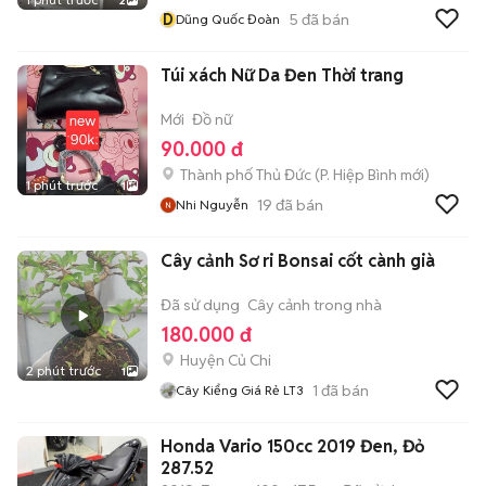
2
D
5
đã bán
Dũng Quốc Đoàn
Túi xách Nữ Da Đen Thời trang
Mới
Đồ nữ
90.000 đ
Thành phố Thủ Đức
(
P. Hiệp Bình
mới)
1 phút trước
1
19
đã bán
Nhi Nguyễn
Cây cảnh Sơ ri Bonsai cốt cành già
Đã sử dụng
Cây cảnh trong nhà
180.000 đ
Huyện Củ Chi
2 phút trước
1
1
đã bán
Cây Kiểng Giá Rẻ LT3
Honda Vario 150cc 2019 Đen, Đỏ
287.52