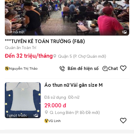
Tin nổi bật
1
***TUYỂN KẾ TOÁN TRƯỞNG (F&B)
Quán ăn Toàn Trí
Đến 32 triệu/tháng
Quận 5
(
P. Chợ Quán
mới)
N
Bấm để hiện số
Chat
Nguyễn Thị Thảo
Áo thun nữ Vải gân size M
Đã sử dụng
Đồ nữ
29.000 đ
Q. Long Biên
(
P. Bồ Đề
mới)
1 phút trước
1
V
Vũ Linh