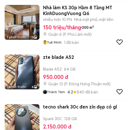
Nhà làm KS 30p Hầm 8 Tầng MT
KinhDuongVuong Q6
nhiều hơn 10 PN
Nhà mặt phố, mặt tiền
150 triệu/tháng
200 m²
Quận 6
(
P. Phú Lâm
mới)
1 phút trước
3
T
1
đã bán
Tuệ Minh
zte blade A52
Blade A52
64 GB
950.000 đ
Quận 12
(
P. Đông Hưng Thuận
mới)
1 phút trước
6
4.2
840
đã bán
Thành Tâm
tecno shark 30c đen zin đẹp có gl
Spark 30C
128 GB
2.150.000 đ