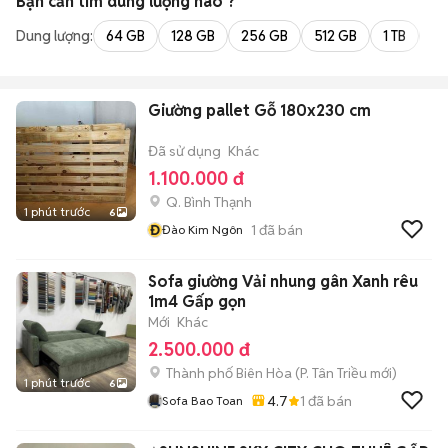
Bạn cần tìm
dung lượng
nào ?
Dung lượng:
64 GB
128 GB
256 GB
512 GB
1 TB
2 
Giường pallet Gỗ 180x230 cm
Đã sử dụng
Khác
1.100.000 đ
Q. Bình Thạnh
1 phút trước
6
Đ
1
đã bán
Đào Kim Ngôn
Sofa giường Vải nhung gân Xanh rêu
1m4 Gấp gọn
Mới
Khác
2.500.000 đ
Thành phố Biên Hòa
(
P. Tân Triều
mới)
1 phút trước
6
4.7
1
đã bán
Sofa Bao Toan