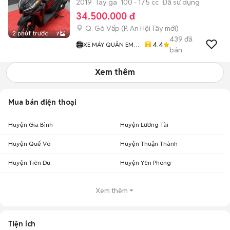
2019
Tay ga
100 - 175 cc
Đã sử dụng
34.500.000 đ
Q. Gò Vấp
(
P. An Hội Tây
mới)
2 phút trước
7
439
đã
4.4
XE MÁY QUÂN EM
bán
99
Xem thêm
Mua bán điện thoại
Huyện Gia Bình
Huyện Lương Tài
Huyện Quế Võ
Huyện Thuận Thành
Huyện Tiên Du
Huyện Yên Phong
Xem thêm
Tiện ích