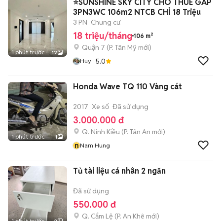
⭐SUNSHINE SKY CITY CHO THUÊ GẤP
3PN3WC 106m2 NTCB CHỈ 18 Triệu
3 PN
Chung cư
18 triệu/tháng
106 m²
Quận 7
(
P. Tân Mỹ
mới)
1 phút trước
12
5.0
Huy
Honda Wave TQ 110 Vàng cát
2017
Xe số
Đã sử dụng
3.000.000 đ
Q. Ninh Kiều
(
P. Tân An
mới)
1 phút trước
1
n
Nam Hung
Tủ tài liệu cá nhân 2 ngăn
Đã sử dụng
550.000 đ
Q. Cẩm Lệ
(
P. An Khê
mới)
1 phút trước