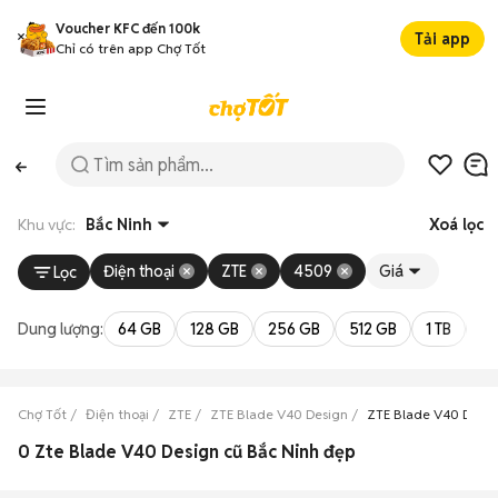
Voucher KFC đến 100k
Tải app
Chỉ có trên app Chợ Tốt
Khu vực:
Bắc Ninh
Xoá lọc
Điện thoại
ZTE
4509
Giá
Lọc
Dung lượng:
64 GB
128 GB
256 GB
512 GB
1 TB
2 
Chợ Tốt
Điện thoại
ZTE
ZTE Blade V40 Design
ZTE Blade V40 Desig
0 Zte Blade V40 Design cũ Bắc Ninh đẹp