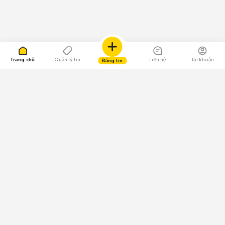
Trang chủ
Quản lý tin
Liên hệ
Tài khoản
Đăng tin
109.000 Bình chọn
Tải ứng dụng Chợ Tốt
Về Chợ Tốt
Quy chế sàn
Chính sách bảo mật
Giải quyết tranh chấp
CÔNG TY TNHH CHỢ TỐT - Người đại diện theo pháp luật:
Nguyễn Trọng Tấn; GPDKKD: 0312120782 do Sở KH & ĐT TP.HCM cấp ngày