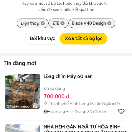
Hãy xóa một số bộ lọc hoặc thay đổi khu vực tìm 
kiếm để xem nhiều kết quả hơn
Điện thoại
ZTE
Blade V40 Design
Đổi khu vực
Xóa tất cả bộ lọc
Tin đăng mới
Lồng chim Mây 60 nan
Đã sử dụng
700.000 đ
Thành phố Vĩnh Long
(
P. Tân Ngãi
mới)
27 giây trước
3
30
đã bán
Hoa Kieng Minh Phung
NHÀ HẺM GẦN NGÃ TƯ HÒA BÌNH-