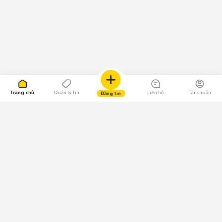
Trang chủ
Quản lý tin
Liên hệ
Tài khoản
Đăng tin
109.000 Bình chọn
Tải ứng dụng Chợ Tốt
Về Chợ Tốt
Quy chế sàn