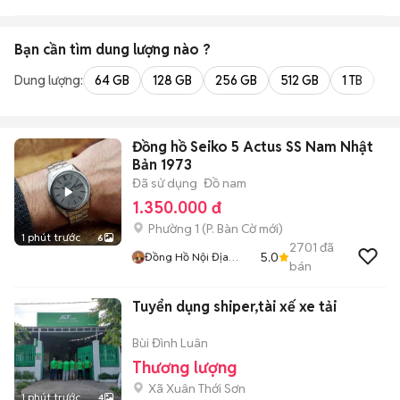
Bạn cần tìm
dung lượng
nào ?
Dung lượng:
64 GB
128 GB
256 GB
512 GB
1 TB
2 
Đồng hồ Seiko 5 Actus SS Nam Nhật
Bản 1973
Đã sử dụng
Đồ nam
1.350.000 đ
Phường 1
(
P. Bàn Cờ
mới)
1 phút trước
6
2701
đã
5.0
Đồng Hồ Nội Địa
bán
Nhật
Tuyển dụng shiper,tài xế xe tải
Bùi Đình Luân
Thương lượng
Xã Xuân Thới Sơn
1 phút trước
4