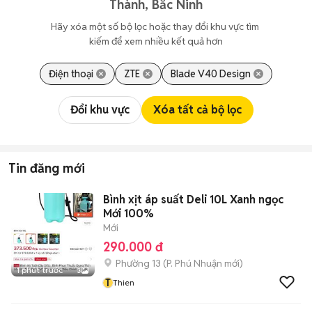
Thành, Bắc Ninh
Hãy xóa một số bộ lọc hoặc thay đổi khu vực tìm 
kiếm để xem nhiều kết quả hơn
Điện thoại
ZTE
Blade V40 Design
Đổi khu vực
Xóa tất cả bộ lọc
Tin đăng mới
Bình xịt áp suất Deli 10L Xanh ngọc
Mới 100%
Mới
290.000 đ
Phường 13
(
P. Phú Nhuận
mới)
1 phút trước
3
T
Thien