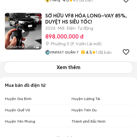
SỞ HỮU VF8 HỎA LONG–VAY 85%,
DUYỆT HS SIÊU TỐC!
2026
Mới
Điện
Tự động
898.000.000 đ
Phường 5
(
P. Vườn Lài
mới)
1 phút trước
5
4.5
1
đã bán
VINFAST QUẬN 7
Xem thêm
Mua bán đồ điện tử
Huyện Gia Bình
Huyện Lương Tài
Huyện Quế Võ
Huyện Tiên Du
Huyện Yên Phong
Thành phố Bắc Ninh