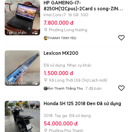
HP GAMEING-I7-
8250H(12Cpus)-2Card s song-ZIN
TEM
Intel Core i7
16 GB
SSD
7.800.000 đ
Phường Long Hương
1 phút trước
6
THANH TINH YEU
Lexicon MX200
Đã sử dụng
Nhạc cụ khác
1.500.000 đ
Xã Long Thới
(
Xã Chợ Lách
mới)
1 phút trước
2
7
đã bán
Âm Thanh Thắng Thu
Honda SH 125 2018 Đen Đã sử dụng
2018
Tay ga
Đã sử dụng
54.000.000 đ
Phường Phú Thạnh