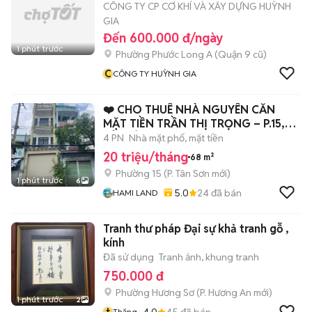
CÔNG TY CP CƠ KHÍ VÀ XÂY DỰNG HUỲNH
GIA
Đến 600.000 đ/ngày
1 phút trước
Phường Phước Long A (Quận 9 cũ)
C
CÔNG TY HUỲNH GIA
❤️ CHO THUÊ NHÀ NGUYÊN CĂN
MẶT TIỀN TRẦN THỊ TRỌNG – P.15,
TÂN BÌNH ❤️
4 PN
Nhà mặt phố, mặt tiền
20 triệu/tháng
68 m²
Phường 15
(
P. Tân Sơn
mới)
1 phút trước
6
5.0
24
đã bán
HAMI LAND
Tranh thư pháp Đại sự khả tranh gỗ ,
kính
Đã sử dụng
Tranh ảnh, khung tranh
750.000 đ
Phường Hương Sơ
(
P. Hương An
mới)
1 phút trước
2
t
4.0
45
đã bán
Thăng