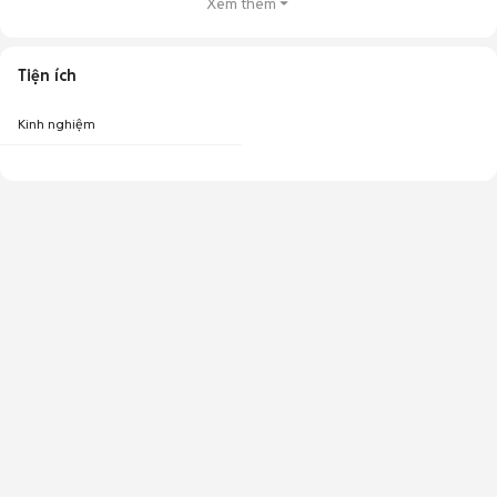
Xem thêm
Tiện ích
Kinh nghiệm