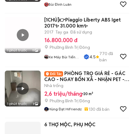
Bùi Đình Luân
[1CHỦ]👉Piaggio Liberty ABS Iget
2017✨ 31.000 km✨
2017
Tay ga
Đã sử dụng
16.800.000 đ
Phường Bình Trị Đông
1 phút trước
11
770
đã
4.5
Xe Máy Bùi Tiến
bán
Dũng
PHÒNG TRỌ GIÁ RẺ - GÁC
CAO - NGAY BỐN XÃ - NHẬN PET -
XE ĐIỆN - 5P HIU
Nhà trống
2,6 triệu/tháng
20 m²
Phường Bình Trị Đông
1 phút trước
7
130
đã bán
Hùng Đạt HiFriendz
6 THỢ MỘC, PHỤ MỘC