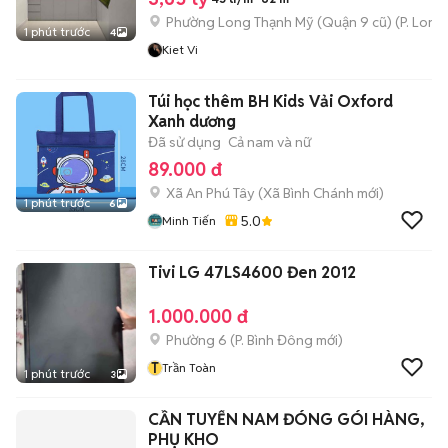
Phường Long Thạnh Mỹ (Quận 9 cũ)
(
P. Long
1 phút trước
4
Kiet Vi
Túi học thêm BH Kids Vải Oxford
Xanh dương
Đã sử dụng
Cả nam và nữ
89.000 đ
Xã An Phú Tây
(
Xã Bình Chánh
mới)
1 phút trước
6
5.0
Minh Tiến
Tivi LG 47LS4600 Đen 2012
1.000.000 đ
Phường 6
(
P. Bình Đông
mới)
T
Trần Toàn
1 phút trước
3
CẦN TUYỂN NAM ĐÓNG GÓI HÀNG,
PHỤ KHO