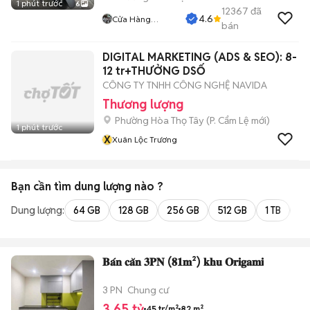
1 phút trước
6
12367
đã
4.6
Cửa Hàng
bán
Tuanduy
DIGITAL MARKETING (ADS & SEO): 8-
12 tr+THƯỞNG DSỐ
CÔNG TY TNHH CÔNG NGHỆ NAVIDA
Thương lượng
Phường Hòa Thọ Tây
(
P. Cẩm Lệ
mới)
1 phút trước
X
Xuân Lộc Trương
Bạn cần tìm
dung lượng
nào ?
Dung lượng:
64 GB
128 GB
256 GB
512 GB
1 TB
2 
𝐁𝐚́𝐧 𝐜𝐚̆𝐧 𝟑𝐏𝐍 (𝟖𝟏𝐦²) 𝐤𝐡𝐮 𝐎𝐫𝐢𝐠𝐚𝐦𝐢
3 PN
Chung cư
3,65 tỷ
45 tr/m²
82 m²