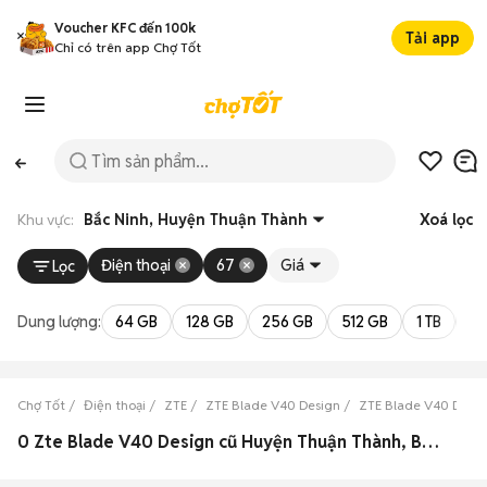
Voucher KFC đến 100k
Tải app
Chỉ có trên app Chợ Tốt
Khu vực:
Bắc Ninh, Huyện Thuận Thành
Xoá lọc
Điện thoại
67
Giá
Lọc
Dung lượng:
64 GB
128 GB
256 GB
512 GB
1 TB
2 
Chợ Tốt
Điện thoại
ZTE
ZTE Blade V40 Design
ZTE Blade V40 Desig
0 Zte Blade V40 Design cũ Huyện Thuận Thành, Bắc Ninh đẹp