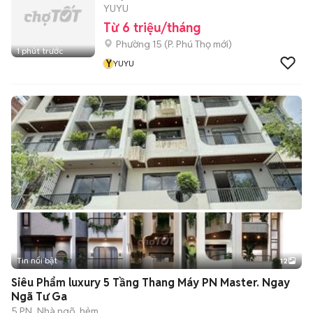
YUYU
Từ 6 triệu/tháng
Phường 15
(
P. Phú Thọ
mới)
1 phút trước
Y
YUYU
Tin nổi bật
12
+
2
Siêu Phẩm luxury 5 Tầng Thang Máy PN Master. Ngay
Ngã Tư Ga
5 PN
Nhà ngõ, hẻm