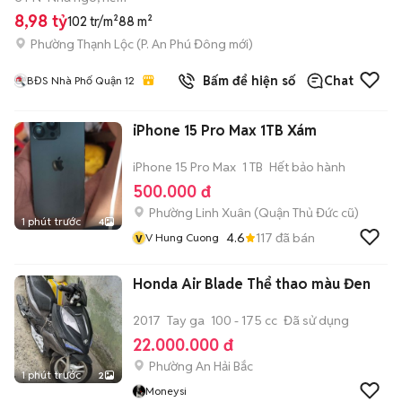
8,98 tỷ
102 tr/m²
88 m²
Phường Thạnh Lộc
(
P. An Phú Đông
mới)
Bấm để hiện số
Chat
BĐS Nhà Phố Quận 12
iPhone 15 Pro Max 1TB Xám
iPhone 15 Pro Max
1 TB
Hết bảo hành
500.000 đ
Phường Linh Xuân (Quận Thủ Đức cũ)
1 phút trước
4
v
4.6
117
đã bán
V Hung Cuong
Honda Air Blade Thể thao màu Đen
2017
Tay ga
100 - 175 cc
Đã sử dụng
22.000.000 đ
Phường An Hải Bắc
1 phút trước
2
Moneysi