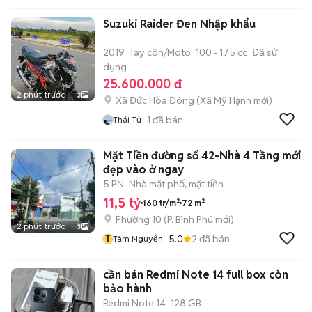
Suzuki Raider Đen Nhập khẩu
2019
Tay côn/Moto
100 - 175 cc
Đã sử
dụng
25.600.000 đ
2 phút trước
3
Xã Đức Hòa Đông
(
Xã Mỹ Hạnh
mới)
1
đã bán
Thái Tử
Mặt Tiền đường số 42-Nhà 4 Tầng mới
đẹp vào ở ngay
5 PN
Nhà mặt phố, mặt tiền
11,5 tỷ
160 tr/m²
72 m²
Phường 10
(
P. Bình Phú
mới)
2 phút trước
3
T
5.0
2
đã bán
Tâm Nguyễn
cần bán Redmi Note 14 full box còn
bảo hành
Redmi Note 14
128 GB