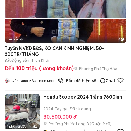
Tin nổi bật
6
+
2
Tuyển NVKD BĐS, KO CẦN KINH NGHIỆM, 50-
200TR/THÁNG
Bất Động Sản Thiên Khôi
Đến 100 triệu (lương khoán)
Phường Phú Thọ Hòa
Bấm để hiện số
Chat
Tuyển Dụng BĐS Thiên Khôi
Honda Scoopy 2024 Trắng 7600km
2024
Tay ga
Đã sử dụng
30.500.000 đ
Phường Phước Long B (Quận 9 cũ)
1 phút trước
3