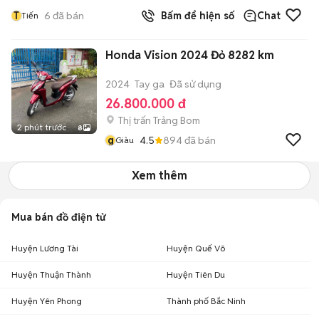
T
6
đã bán
Bấm để hiện số
Chat
Tiến
Honda Vision 2024 Đỏ 8282 km
2024
Tay ga
Đã sử dụng
26.800.000 đ
Thị trấn Trảng Bom
2 phút trước
8
g
4.5
894
đã bán
Giàu
Xem thêm
Mua bán đồ điện tử
Huyện Lương Tài
Huyện Quế Võ
Huyện Thuận Thành
Huyện Tiên Du
Huyện Yên Phong
Thành phố Bắc Ninh