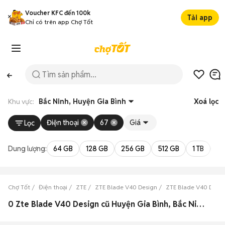
Voucher KFC đến 100k
Tải app
Chỉ có trên app Chợ Tốt
Khu vực:
Bắc Ninh, Huyện Gia Bình
Xoá lọc
Điện thoại
67
Giá
Lọc
Dung lượng:
64 GB
128 GB
256 GB
512 GB
1 TB
2 
Chợ Tốt
Điện thoại
ZTE
ZTE Blade V40 Design
ZTE Blade V40 Desig
0 Zte Blade V40 Design cũ Huyện Gia Bình, Bắc Ninh đẹp