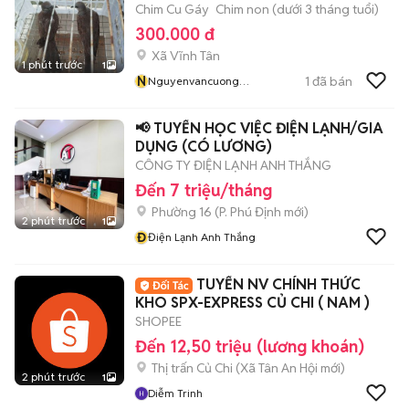
Chim Cu Gáy
Chim non (dưới 3 tháng tuổi)
300.000 đ
Xã Vĩnh Tân
1 phút trước
1
N
1
đã bán
Nguyenvancuong
Nguyenvan
📢 TUYỂN HỌC VIỆC ĐIỆN LẠNH/GIA
DỤNG (CÓ LƯƠNG)
CÔNG TY ĐIỆN LẠNH ANH THẮNG
Đến 7 triệu/tháng
Phường 16
(
P. Phú Định
mới)
2 phút trước
1
Đ
Điện Lạnh Anh Thắng
TUYỂN NV CHÍNH THỨC
KHO SPX-EXPRESS CỦ CHI ( NAM )
SHOPEE
Đến 12,50 triệu (lương khoán)
Thị trấn Củ Chi
(
Xã Tân An Hội
mới)
2 phút trước
1
Diễm Trinh