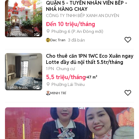
QUẬN 5 - TUYỂN NHÂN VIÊN BẾP -
NHÀ HÀNG CHAY
CÔNG TY TNHH BẾP XANH AN DUYÊN
Đến 10 triệu/tháng
Phường 6
(
P. An Đông
mới)
1 phút trước
2
D
3
đã bán
Dac Tran
Cho thuê căn 1PN 1WC Eco Xuân ngay
Lotte đầy đủ nội thất 5.5tr/tháng
1 PN
Chung cư
5,5 triệu/tháng
47 m²
Phường Lái Thiêu
1 phút trước
12
MINH TRÍ