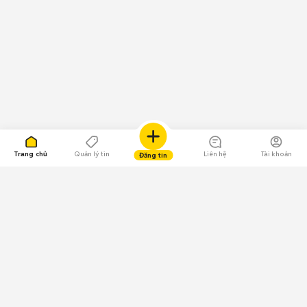
Trang chủ
Quản lý tin
Liên hệ
Tài khoản
Đăng tin
109.000 Bình chọn
Tải ứng dụng Chợ Tốt