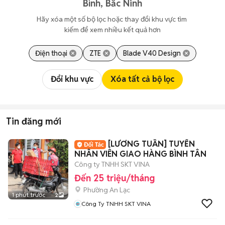
Bình, Bắc Ninh
Hãy xóa một số bộ lọc hoặc thay đổi khu vực tìm 
kiếm để xem nhiều kết quả hơn
Điện thoại
ZTE
Blade V40 Design
Đổi khu vực
Xóa tất cả bộ lọc
Tin đăng mới
[LƯƠNG TUẦN] TUYỂN
NHÂN VIÊN GIAO HÀNG BÌNH TÂN
Công ty TNHH SKT VINA
Đến 25 triệu/tháng
Phường An Lạc
1 phút trước
2
Công Ty TNHH SKT VINA