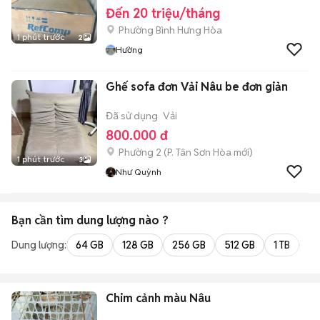
Đến 20 triệu/tháng
Phường Bình Hưng Hòa
1 phút trước
2
Hường
Ghế sofa đơn Vải Nâu be đơn giản
Đã sử dụng
Vải
800.000 đ
Phường 2
(
P. Tân Sơn Hòa
mới)
1 phút trước
3
Như Quỳnh
Bạn cần tìm
dung lượng
nào ?
Dung lượng:
64 GB
128 GB
256 GB
512 GB
1 TB
2 
Chim cảnh màu Nâu