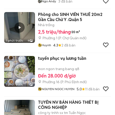
3
đã bán
Ngo Andy
Phòng cho SINH VIÊN THUÊ 20m2
Gần Cầu Chử Y .Quận 5
Nhà trống
2,5 triệu/tháng
20 m²
Phường 1
(
P. Chợ Quán
mới)
1 phút trước
11
h
4.3
2
đã bán
Huynh
tuyển phục vụ lương tuần
mon ngon trang bang q8
Đến 28.000 đ/giờ
Phường 16
(
P. Phú Định
mới)
1 phút trước
1
N
5.0
11
đã bán
NGUYEN NGOC HUYEN
TUYỂN NV BÁN HÀNG THIẾT BỊ
CÔNG NGHIỆP
công ty tnhh sx tm Tuấn Ngọc