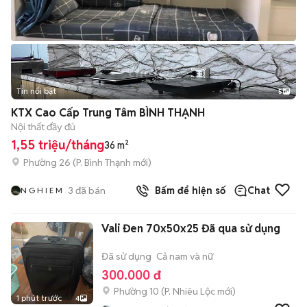
Tin nổi bật
5
KTX Cao Cấp Trung Tâm BÌNH THẠNH
Nội thất đầy đủ
1,55 triệu/tháng
36 m²
Phường 26
(
P. Bình Thạnh
mới)
3
đã bán
Bấm để hiện số
Chat
N G H I E M
Vali Đen 70x50x25 Đã qua sử dụng
Đã sử dụng
Cả nam và nữ
300.000 đ
Phường 10
(
P. Nhiêu Lộc
mới)
1 phút trước
4