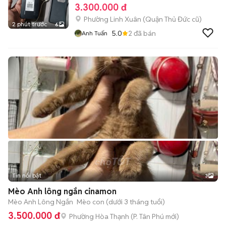
3.300.000 đ
Phường Linh Xuân (Quận Thủ Đức cũ)
2 phút trước
6
5.0
2
đã bán
Anh Tuấn
Tin nổi bật
3
Mèo Anh lông ngắn cinamon
Mèo Anh Lông Ngắn
Mèo con (dưới 3 tháng tuổi)
3.500.000 đ
Phường Hòa Thạnh
(
P. Tân Phú
mới)