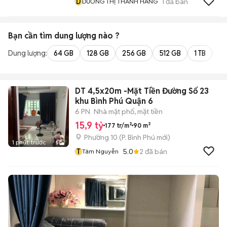
D
1
đã bán
DƯƠNG THỊ THANH HẰNG
Bạn cần tìm
dung lượng
nào ?
Dung lượng:
64 GB
128 GB
256 GB
512 GB
1 TB
2 
DT 4,5x20m -Mặt Tiền Đường Số 23
khu Bình Phú Quận 6
6 PN
Nhà mặt phố, mặt tiền
15,9 tỷ
177 tr/m²
90 m²
Phường 10
(
P. Bình Phú
mới)
1 phút trước
5
T
5.0
2
đã bán
Tâm Nguyễn