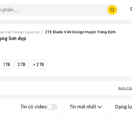
ade V40 Design Lạng Sơn
ZTE Blade V40 Design Huyện Tràng Định
Lạng Sơn đẹp
1 TB
2 TB
> 2 TB
Xem Cử
Tin có video
Tin mới nhất
Dạng lư