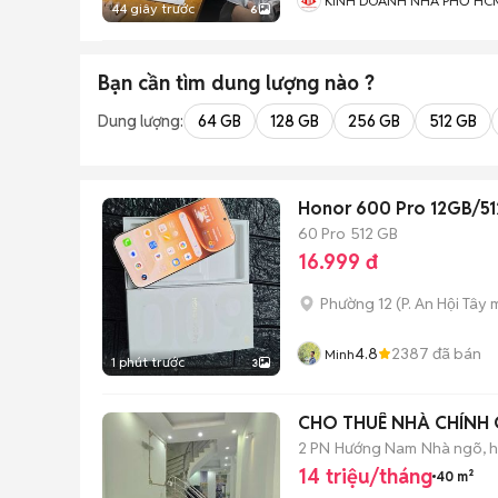
KINH DOANH NHÀ PHỐ HC
44 giây trước
6
Bạn cần tìm
dung lượng
nào ?
Dung lượng:
64 GB
128 GB
256 GB
512 GB
Honor 600 Pro 12GB/51
60 Pro
512 GB
16.999 đ
Phường 12
(
P. An Hội Tây
m
4.8
2387
đã bán
Minh
1 phút trước
3
CHO THUÊ NHÀ CHÍNH 
2 PN
Hướng Nam
Nhà ngõ, 
14 triệu/tháng
40 m²