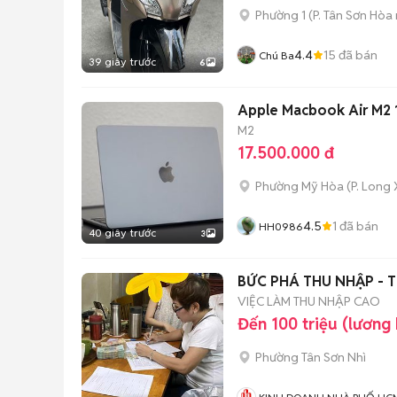
Phường 1
(
P. Tân Sơn Hòa
4.4
15
đã bán
Chú Ba
39 giây trước
6
Apple Macbook Air M2 15
M2
17.500.000 đ
Phường Mỹ Hòa
(
P. Long
4.5
1
đã bán
HH0986
40 giây trước
3
BỨC PHÁ THU NHẬP - T
VIỆC LÀM THU NHẬP CAO
Đến 100 triệu (lương
Phường Tân Sơn Nhì