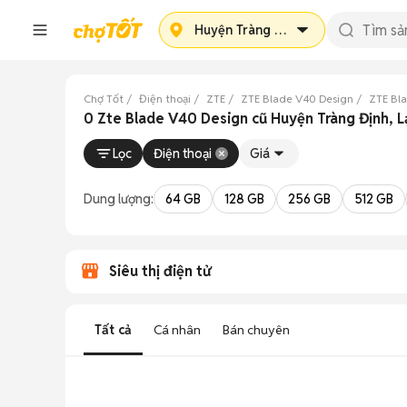
Huyện Tràng Định
Chợ Tốt
Điện thoại
ZTE
ZTE Blade V40 Design
ZTE Bl
0 Zte Blade V40 Design cũ Huyện Tràng Định, 
Lọc
Điện thoại
Giá
Dung lượng:
64 GB
128 GB
256 GB
512 GB
Siêu thị điện tử
Tất cả
Cá nhân
Bán chuyên