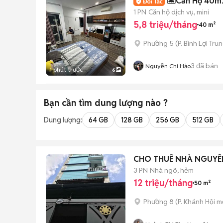
🏝️Căn Hộ 40m2
1 PN
Căn hộ dịch vụ, mini
5,8 triệu/tháng
40 m²
Phường 5
(
P. Bình Lợi Tru
3
đã bán
Nguyễn Chí Hảo
1 phút trước
6
Bạn cần tìm
dung lượng
nào ?
Dung lượng:
64 GB
128 GB
256 GB
512 GB
CHO THUÊ NHÀ NGUYÊN
3 PN
Nhà ngõ, hẻm
12 triệu/tháng
50 m²
Phường 8
(
P. Khánh Hội
mớ