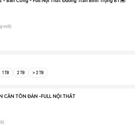
 - Ban Công - Full Nội Thất Đường Trần Bình Trọng BT🏝️
ng
mới)
1 TB
2 TB
> 2 TB
 CĂN TÔN ĐẢN -FULL NỘI THẤT
i)