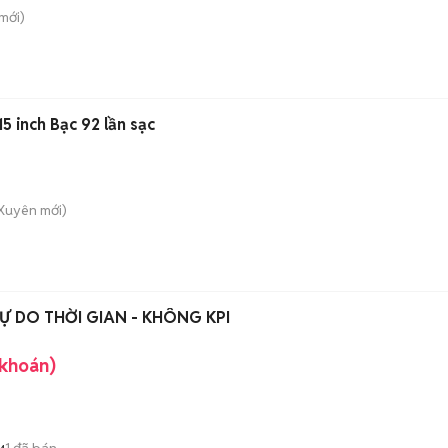
mới)
 inch Bạc 92 lần sạc
 Xuyên
mới)
Ự DO THỜI GIAN - KHÔNG KPI
 khoán)
1
đã bán