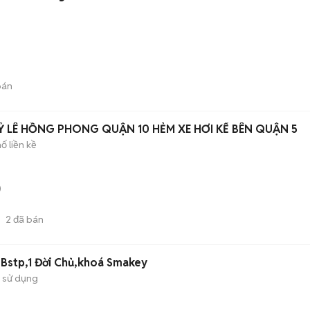
bán
Ỷ LÊ HỒNG PHONG QUẬN 10 HẺM XE HƠI KẾ BÊN QUẬN 5
ố liền kề
)
2
đã bán
,Bstp,1 Đời Chủ,khoá Smakey
 sử dụng