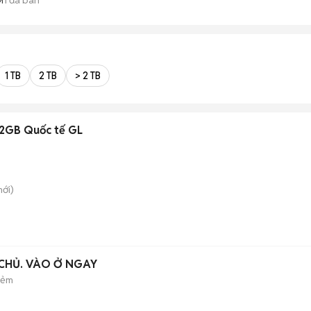
M
1 TB
2 TB
> 2 TB
2GB Quốc tế GL
ới)
CHỦ. VÀO Ở NGAY
hẻm