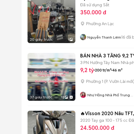
Đã sử dụng
Sắt
350.000 đ
Phường An Lạc
16
đã 
Nguyễn Thanh Liêm
20 giây trước
1
BÁN NHÀ 3 TẦNG 9,2 T
3 PN
Hướng Tây Nam
Nhà ph
9,2 tỷ
200 tr/m²
46 m²
Phường 1
(
P. Vườn Lài
mới
Như Hồng Nhà Phố Trung
37 giây trước
12
Tâm
🔥Visson 2020 Nâu TFT
2020
Tay ga
100 - 175 cc
Đã
24.500.000 đ