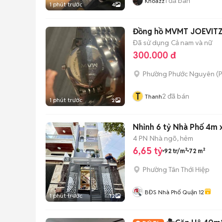
1
đã bán
Khoazz
1 phút trước
4
Đồng hồ MVMT JOEVITZ
Đã sử dụng
Cả nam và nữ
300.000 đ
Phường Phước Nguyên
(
P
T
2
đã bán
Thanh
1 phút trước
2
Nhỉnh 6 tỷ Nhà Phố 4m 
4 PN
Nhà ngõ, hẻm
6,65 tỷ
92 tr/m²
72 m²
Phường Tân Thới Hiệp
BĐS Nhà Phố Quận 12
1 phút trước
12