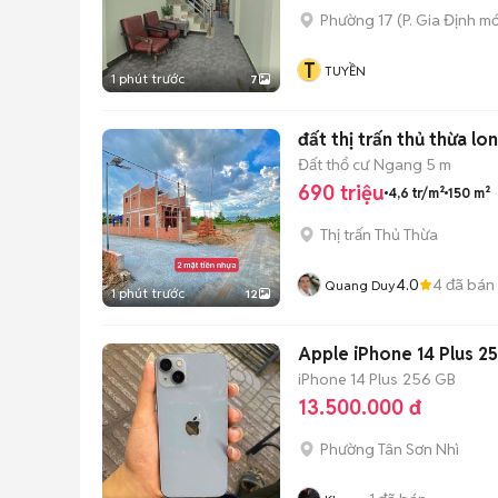
Phường 17
(
P. Gia Định
mớ
T
TUYỀN
1 phút trước
7
đất thị trấn thủ thừa lo
Đất thổ cư
Ngang 5 m
690 triệu
4,6 tr/m²
150 m²
Thị trấn Thủ Thừa
4.0
4
đã bán
Quang Duy
1 phút trước
12
Apple iPhone 14 Plus 
iPhone 14 Plus
256 GB
13.500.000 đ
Phường Tân Sơn Nhì