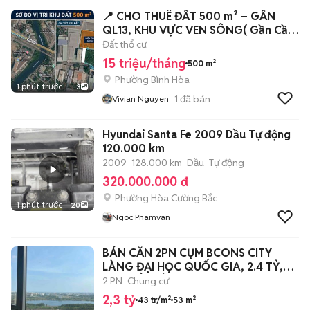
📍 CHO THUÊ ĐẤT 500 m² – GẦN
QL13, KHU VỰC VEN SÔNG( Gần Cầu
Vĩnh Bình)
Đất thổ cư
15 triệu/tháng
500 m²
Phường Bình Hòa
1 phút trước
3
1
đã bán
Vivian Nguyen
Hyundai Santa Fe 2009 Dầu Tự động
120.000 km
2009
128.000 km
Dầu
Tự động
320.000.000 đ
Phường Hòa Cường Bắc
1 phút trước
20
Ngoc Phamvan
BÁN CĂN 2PN CỤM BCONS CITY
LÀNG ĐẠI HỌC QUỐC GIA, 2.4 TỶ,
VIEW HỒ ĐÁ
2 PN
Chung cư
2,3 tỷ
43 tr/m²
53 m²