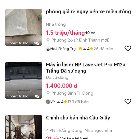
phòng giá rẻ ngay bến xe miền đông
Nhà trống
1,5 triệu/tháng
10 m²
Phường 26
(
P. Bình Thạnh
mới)
1 phút trước
5
4.4
26
đã bán
Hoà Phòng Trọ
Máy in laser HP LaserJet Pro M12a
Trắng Đã sử dụng
Đã sử dụng
1.400.000 đ
Phường Bình Trị Đông
1 phút trước
1
4.4
173
đã bán
VP
Chính chủ bán nhà Cầu Giấy
4 PN
Hướng Đông
Nhà ngõ, hẻm
21 tỷ
226 tr/m²
93 m²