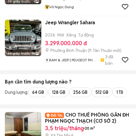
39 giây trước
1
V
Võ Ngọc Dung
Jeep Wrangler Sahara
2026
Mới
Xăng
Tự động
3.299.000.000 đ
Phường Bình Thuận
(
P. Tân Thuận
mới)
44 giây trước
10
3
đã
RAM & JEEP | PEUGEOT PHÚ
bán
MỸ HƯNG
Bạn cần tìm
dung lượng
nào ?
Dung lượng:
64 GB
128 GB
256 GB
512 GB
1 TB
2 
CHO THUÊ PHÒNG GẦN ĐH
PHẠM NGỌC THẠCH (CƠ SỞ 2)
3,5 triệu/tháng
20 m²
Xã Tân Nhựt