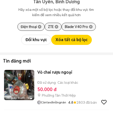
Tân Uyên, Bình Dương
Hãy xóa một số bộ lọc hoặc thay đổi khu vực tìm 
kiếm để xem nhiều kết quả hơn
Điện thoại
ZTE
Blade V40 Pro
Đổi khu vực
Xóa tất cả bộ lọc
Tin đăng mới
Vỏ chai rượu ngoại
Đã sử dụng
Các loại khác
50.000 đ
Phường Tân Thới Hiệp
38 giây trước
5
4.8
2803
đã bán
Còntavớinồngnàn