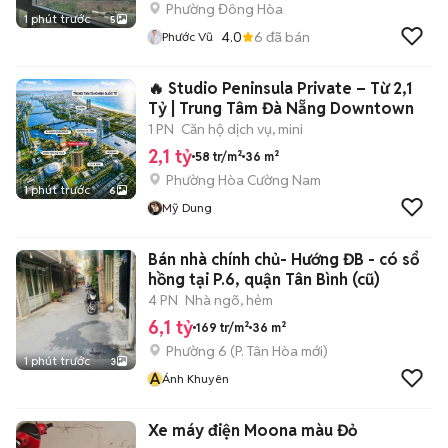
Phường Đông Hòa
1 phút trước
5
4.0
6
đã bán
Phước Vũ
🔥 Studio Peninsula Private – Từ 2,1
Tỷ | Trung Tâm Đà Nẵng Downtown
1 PN
Căn hộ dịch vụ, mini
2,1 tỷ
58 tr/m²
36 m²
Phường Hòa Cường Nam
1 phút trước
6
Mỹ Dung
Bán nhà chính chủ- Hướng ĐB - có sổ
hồng tại P.6, quận Tân Bình (cũ)
4 PN
Nhà ngõ, hẻm
6,1 tỷ
169 tr/m²
36 m²
Phường 6
(
P. Tân Hòa
mới)
1 phút trước
3
Á
Ánh Khuyên
Xe máy điện Moona màu Đỏ