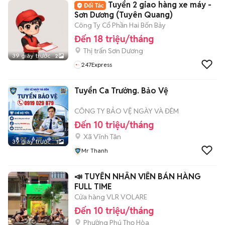
Tuyển 2 giao hàng xe máy -
Sơn Dương (Tuyên Quang)
Công Ty Cổ Phần Hai Bốn Bảy
Đến 18 triệu/tháng
Thị trấn Sơn Dương
39 giây trước
2
247Express
Tuyển Ca Trưởng. Bảo Vệ
CÔNG TY BẢO VỆ NGÀY VÀ ĐÊM
Đến 10 triệu/tháng
Xã Vĩnh Tân
39 giây trước
1
Mr Thanh
📣 TUYỂN NHÂN VIÊN BÁN HÀNG
FULL TIME
Cửa hàng VLR VOLARE
Đến 10 triệu/tháng
Phường Phú Thọ Hòa