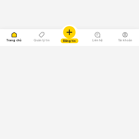
Trang chủ
Quản lý tin
Liên hệ
Tài khoản
Đăng tin
109.000 Bình chọn
Tải ứng dụng Chợ Tốt
Về Chợ Tốt
Quy chế sàn
Chính sách bảo mật
Giải quyết tranh chấp
CÔNG TY TNHH CHỢ TỐT - Người đại diện theo pháp luật:
Nguyễn Trọng Tấn; GPDKKD: 0312120782 do Sở KH & ĐT TP.HCM cấp ngày