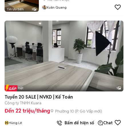
Xuân Quang
Tin ưu tiên
3
Tin nổi bật
1
Tuyển 20 SALE | NVKD | Kế Toán
Công ty TNHH Kuara
Đến 22 triệu/tháng
Phường 10
(
P. Gò Vấp
mới)
H
Bấm để hiện số
Chat
Hùng Lê