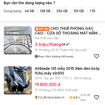
Bạn cần tìm
dung lượng
nào ?
Dung lượng:
64 GB
128 GB
256 GB
512 GB
1 TB
2 
CHO THUÊ PHÒNG GÁC
CAO - CỬA SỔ THOÁNG MÁT NẰM
NGAY TRUNG TÂM B.THANH
Nội thất cao cấp
3 triệu/tháng
28 m²
Phường 25
(
P. Thạnh Mỹ Tây
mới)
1 phút trước
5
Phan Vĩnh Xương HiFriendz
Airblade 125 mẫu 2015 Xám đen bstp
9chủ máy zin100
2015
Tay ga
100 - 175 cc
Đã sử dụng
19.800.000 đ
Phường 3
(
P. Bình Thới
mới)
1 phút trước
4
814
đã
T
4.9
TỰ LẬP MUA BÁN UY
bán
TÍN CHẤT LƯỢNG