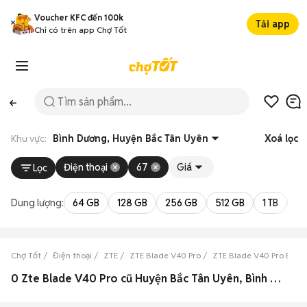
Voucher KFC đến 100k
Tải app
Chỉ có trên app Chợ Tốt
Khu vực:
Bình Dương, Huyện Bắc Tân Uyên
Xoá lọc
Điện thoại
67
Giá
Lọc
Dung lượng:
64 GB
128 GB
256 GB
512 GB
1 TB
2 
Chợ Tốt
Điện thoại
ZTE
ZTE Blade V40 Pro
ZTE Blade V40 Pro Bình
0 Zte Blade V40 Pro cũ Huyện Bắc Tân Uyên, Bình Dương đẹp