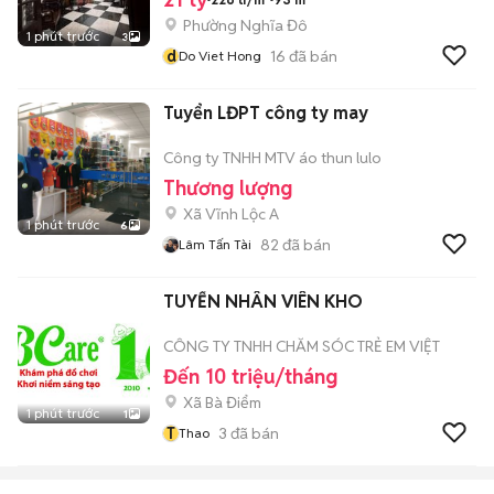
Phường Nghĩa Đô
1 phút trước
3
d
16
đã bán
Do Viet Hong
Tuyển LĐPT công ty may
Công ty TNHH MTV áo thun lulo
Thương lượng
Xã Vĩnh Lộc A
1 phút trước
6
82
đã bán
Lâm Tấn Tài
TUYỂN NHÂN VIÊN KHO
CÔNG TY TNHH CHĂM SÓC TRẺ EM VIỆT
Đến 10 triệu/tháng
Xã Bà Điểm
1 phút trước
1
T
3
đã bán
Thao