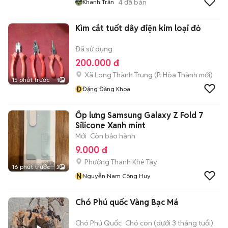
4
đã bán
Khanh Trần
Kìm cắt tuốt dây điện kim loại đỏ
Đã sử dụng
200.000 đ
Xã Long Thành Trung
(
P. Hòa Thành
mới)
15 phút trước
1
Đ
Đặng Đăng Khoa
Ốp lưng Samsung Galaxy Z Fold 7
Silicone Xanh mint
Mới
Còn bảo hành
9.000 đ
Phường Thanh Khê Tây
16 phút trước
3
N
Nguyễn Nam Công Huy
Chó Phú quốc Vàng Bạc Má
Chó Phú Quốc
Chó con (dưới 3 tháng tuổi)