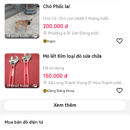
Chó Phốc lai
Chó Cỏ
Chó con (dưới 3 tháng tuổi)
200.000 đ
Phường 6
(
P. Sơn Đông
mới)
18 phút trước
3
N
Ngọc
Mỏ lết Kim loại đỏ sửa chữa
Đã sử dụng
150.000 đ
Xã Long Thành Trung
(
P. Hòa Thành
mới)
19 phút trước
1
Đ
Đặng Đăng Khoa
Xem thêm
Mua bán đồ điện tử