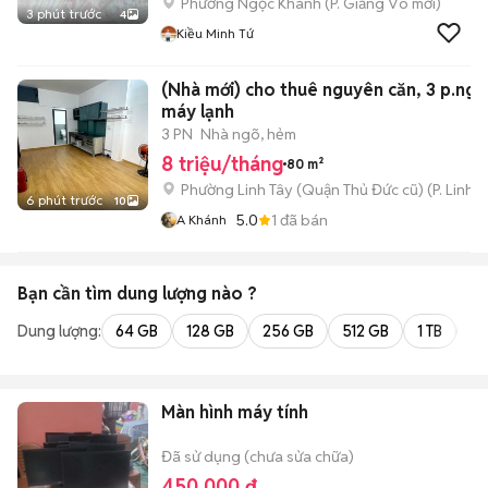
Phường Ngọc Khánh
(
P. Giảng Võ
mới)
3 phút trước
4
Kiều Minh Tứ
(Nhà mới) cho thuê nguyên căn, 3 p.ngủ
máy lạnh
3 PN
Nhà ngõ, hẻm
8 triệu/tháng
80 m²
Phường Linh Tây (Quận Thủ Đức cũ)
(
P. Linh 
6 phút trước
10
5.0
1
đã bán
A Khánh
Bạn cần tìm
dung lượng
nào ?
Dung lượng:
64 GB
128 GB
256 GB
512 GB
1 TB
2 
Màn hình máy tính
Đã sử dụng (chưa sửa chữa)
450.000 đ