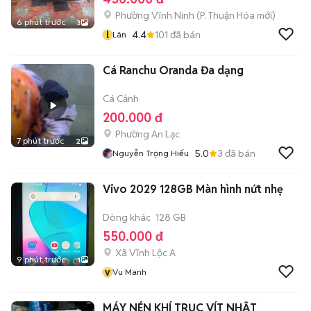
Phường Vĩnh Ninh
(
P. Thuận Hóa
mới)
6 phút trước
3
l
4.4
101
đã bán
Lân
Cá Ranchu Oranda Đa dạng
Cá Cảnh
200.000 đ
Phường An Lạc
7 phút trước
2
5.0
3
đã bán
Nguyễn Trọng Hiếu
Vivo 2029 128GB Màn hình nứt nhẹ
Dòng khác
128 GB
550.000 đ
Xã Vĩnh Lộc A
9 phút trước
1
v
Vu Manh
MÁY NÉN KHÍ TRỤC VÍT NHẬT