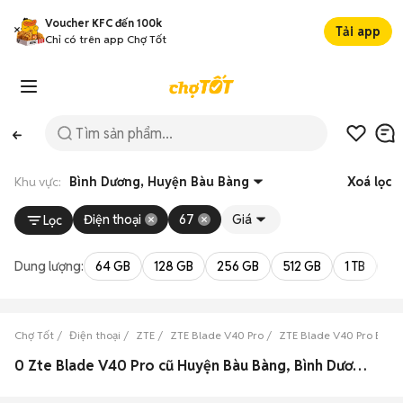
Voucher KFC đến 100k
Tải app
Chỉ có trên app Chợ Tốt
Khu vực:
Bình Dương, Huyện Bàu Bàng
Xoá lọc
Điện thoại
67
Giá
Lọc
Dung lượng:
64 GB
128 GB
256 GB
512 GB
1 TB
2 
Chợ Tốt
Điện thoại
ZTE
ZTE Blade V40 Pro
ZTE Blade V40 Pro Bình
0 Zte Blade V40 Pro cũ Huyện Bàu Bàng, Bình Dương đẹp