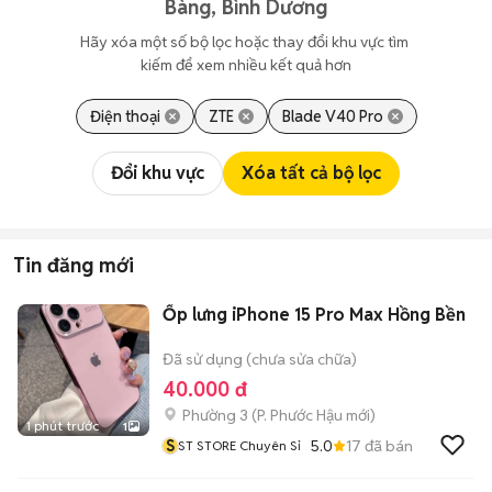
Bàng, Bình Dương
Hãy xóa một số bộ lọc hoặc thay đổi khu vực tìm 
kiếm để xem nhiều kết quả hơn
Điện thoại
ZTE
Blade V40 Pro
Đổi khu vực
Xóa tất cả bộ lọc
Tin đăng mới
Ốp lưng iPhone 15 Pro Max Hồng Bền
Đã sử dụng (chưa sửa chữa)
40.000 đ
Phường 3
(
P. Phước Hậu
mới)
1 phút trước
1
S
5.0
17
đã bán
ST STORE Chuyên Sỉ