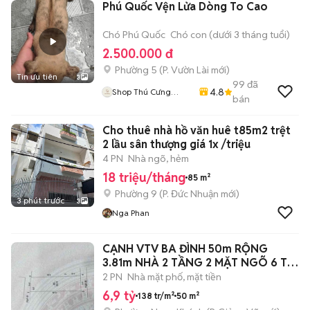
Phú Quốc Vện Lửa Dòng To Cao
Chó Phú Quốc
Chó con (dưới 3 tháng tuổi)
2.500.000 đ
Phường 5
(
P. Vườn Lài
mới)
Tin ưu tiên
3
99
đã
4.8
Shop Thú Cưng
bán
PenTa
Cho thuê nhà hồ văn huê t85m2 trệt
2 lầu sân thượng giá 1x /triệu
4 PN
Nhà ngõ, hẻm
18 triệu/tháng
85 m²
Phường 9
(
P. Đức Nhuận
mới)
3 phút trước
3
Nga Phan
CẠNH VTV BA ĐÌNH 50m RỘNG
3.81m NHÀ 2 TẦNG 2 MẶT NGÕ 6 Ty
9
2 PN
Nhà mặt phố, mặt tiền
6,9 tỷ
138 tr/m²
50 m²