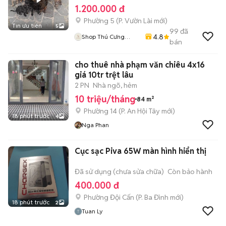
1.200.000 đ
Phường 5
(
P. Vườn Lài
mới)
Tin ưu tiên
5
99
đã
4.8
Shop Thú Cưng
bán
PenTa
cho thuê nhà phạm văn chiêu 4x16
giá 10tr trệt lâu
2 PN
Nhà ngõ, hẻm
10 triệu/tháng
84 m²
Phường 14
(
P. An Hội Tây
mới)
18 phút trước
4
Nga Phan
Cục sạc Piva 65W màn hình hiển thị
Đã sử dụng (chưa sửa chữa)
Còn bảo hành
400.000 đ
Phường Đội Cấn
(
P. Ba Đình
mới)
18 phút trước
2
Tuan Ly