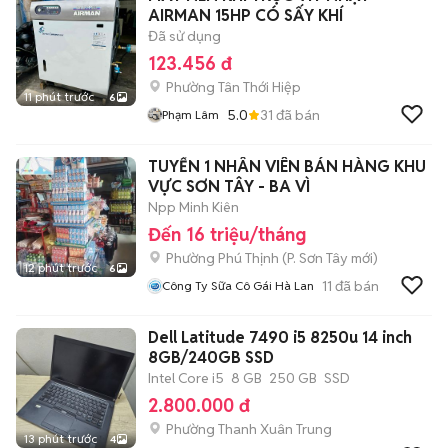
AIRMAN 15HP CÓ SẤY KHÍ
Đã sử dụng
123.456 đ
Phường Tân Thới Hiệp
11 phút trước
6
5.0
31
đã bán
Phạm Lâm
TUYỂN 1 NHÂN VIÊN BÁN HÀNG KHU
VỰC SƠN TÂY - BA VÌ
Npp Minh Kiên
Đến 16 triệu/tháng
Phường Phú Thịnh
(
P. Sơn Tây
mới)
12 phút trước
6
11
đã bán
Công Ty Sữa Cô Gái Hà Lan
Dell Latitude 7490 i5 8250u 14 inch
8GB/240GB SSD
Intel Core i5
8 GB
250 GB
SSD
2.800.000 đ
Phường Thanh Xuân Trung
13 phút trước
4