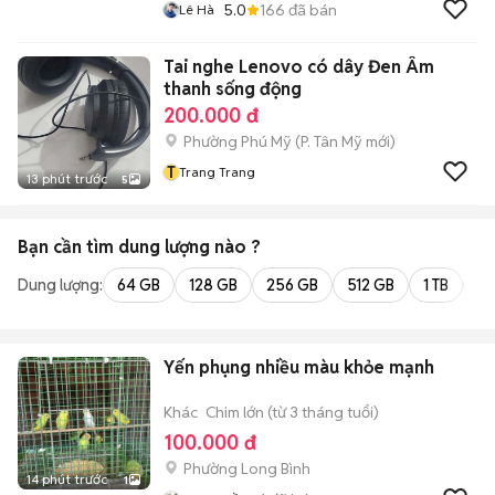
5.0
166
đã bán
Lê Hà
Tai nghe Lenovo có dây Đen Âm
thanh sống động
200.000 đ
Phường Phú Mỹ
(
P. Tân Mỹ
mới)
T
Trang Trang
13 phút trước
5
Bạn cần tìm
dung lượng
nào ?
Dung lượng:
64 GB
128 GB
256 GB
512 GB
1 TB
2 
Yến phụng nhiều màu khỏe mạnh
Khác
Chim lớn (từ 3 tháng tuổi)
100.000 đ
Phường Long Bình
14 phút trước
1