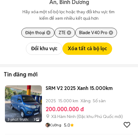
An, Bình Dương
Hãy xóa một số bộ lọc hoặc thay đổi khu vực tìm 
kiếm để xem nhiều kết quả hơn
Điện thoại
ZTE
Blade V40 Pro
Đổi khu vực
Xóa tất cả bộ lọc
Tin đăng mới
SRM V2 2025 Xanh 15.000km
2025
15.000 km
Xăng
Số sàn
200.000.000 đ
Xã Hàm Ninh
(
Đặc khu Phú Quốc
mới)
3 phút trước
7
5.0
Cường