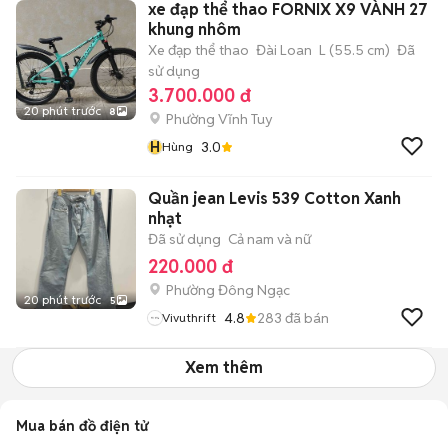
xe đạp thể thao FORNIX X9 VÀNH 27
khung nhôm
Xe đạp thể thao
Đài Loan
L (55.5 cm)
Đã
sử dụng
3.700.000 đ
20 phút trước
8
Phường Vĩnh Tuy
H
3.0
Hùng
Quần jean Levis 539 Cotton Xanh
nhạt
Đã sử dụng
Cả nam và nữ
220.000 đ
Phường Đông Ngạc
20 phút trước
5
4.8
283
đã bán
Vivuthrift
Xem thêm
Mua bán đồ điện tử