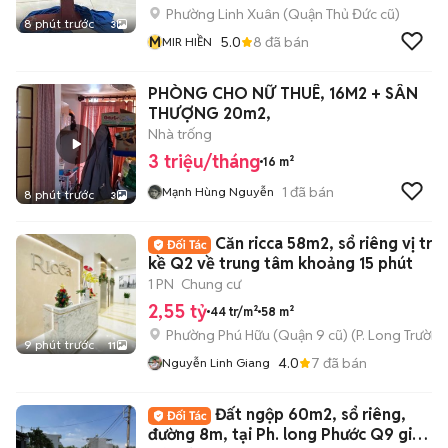
Phường Linh Xuân (Quận Thủ Đức cũ)
8 phút trước
3
M
5.0
8
đã bán
MIR HIỀN
PHÒNG CHO NỮ THUÊ, 16M2 + SÂN
THƯỢNG 20m2,
Nhà trống
3 triệu/tháng
16 m²
1
đã bán
Mạnh Hùng Nguyễn
8 phút trước
3
Căn ricca 58m2, sổ riêng vị trí l
kề Q2 về trung tâm khoảng 15 phút
1 PN
Chung cư
2,55 tỷ
44 tr/m²
58 m²
Phường Phú Hữu (Quận 9 cũ)
(
P. Long Trường
9 phút trước
11
4.0
7
đã bán
Nguyễn Linh Giang
Đất ngộp 60m2, sổ riêng,
đường 8m, tại Ph. long Phước Q9 giá 1