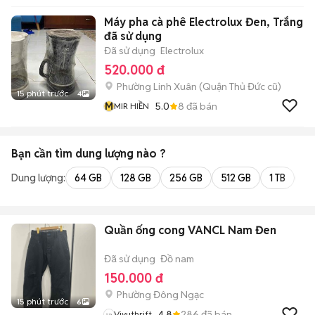
Máy pha cà phê Electrolux Đen, Trắng
đã sử dụng
Đã sử dụng
Electrolux
520.000 đ
Phường Linh Xuân (Quận Thủ Đức cũ)
15 phút trước
4
M
5.0
8
đã bán
MIR HIỀN
Bạn cần tìm
dung lượng
nào ?
Dung lượng:
64 GB
128 GB
256 GB
512 GB
1 TB
2 
Quần ống cong VANCL Nam Đen
Đã sử dụng
Đồ nam
150.000 đ
Phường Đông Ngạc
15 phút trước
6
4.8
286
đã bán
Vivuthrift