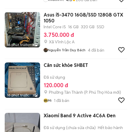
Asus i5-3470 16GB/SSD 128GB GTX
1050
Intel Core i5
16 GB
320 GB
SSD
3.750.000 đ
Xã Vĩnh Lộc A
16 phút trước
4
4
đã bán
Nguyễn Trần Duy Bách
Cân sức khỏe SHBET
Đã sử dụng
120.000 đ
Phường Tân Thành
(
P. Phú Thọ Hòa
mới)
16 phút trước
3
m
1
đã bán
Mi
Xiaomi Band 9 Active 4C6A Đen
Đã sử dụng (chưa sửa chữa)
Hết bảo hành