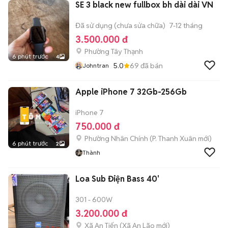
SE 3 black new fullbox bh dài dài VN
Đã sử dụng (chưa sửa chữa)
7-12 tháng
3.500.000 đ
Phường Tây Thạnh
6 phút trước
4
5.0
69
đã bán
Johntran
Apple iPhone 7 32Gb-256Gb
iPhone 7
750.000 đ
Phường Nhân Chính
(
P. Thanh Xuân
mới)
6 phút trước
2
Thành
Loa Sub Điện Bass 40'
301 - 600W
3.200.000 đ
Xã An Tiến
(
Xã An Lão
mới)