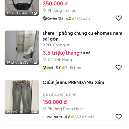
350.000 đ
Phường Tân Tạo
17 phút trước
5
5.0
1
đã bán
Xuyến Chi
share 1 phòng chung cư ehomes nam
sài gòn
2 PN
Chung cư
3,5 triệu/tháng
60 m²
Xã Bình Hưng
19 phút trước
4
V
5.0
7
đã bán
Viet
Quần jeans PRENDANG Xám
Đã sử dụng
Đồ nữ
150.000 đ
Phường Đông Ngạc
19 phút trước
3
4.8
283
đã bán
Vivuthrift