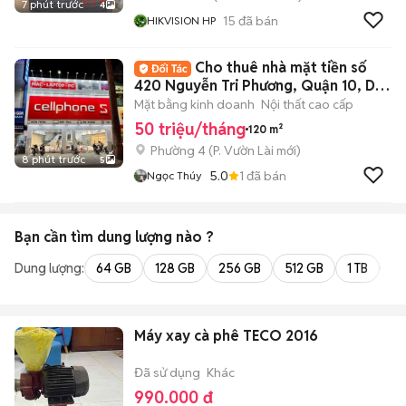
7 phút trước
4
15
đã bán
HIKVISION HP
Cho thuê nhà mặt tiền số
420 Nguyễn Tri Phương, Quận 10, DT:
6x20m
Mặt bằng kinh doanh
Nội thất cao cấp
50 triệu/tháng
120 m²
Phường 4
(
P. Vườn Lài
mới)
8 phút trước
5
5.0
1
đã bán
Ngọc Thúy
Bạn cần tìm
dung lượng
nào ?
Dung lượng:
64 GB
128 GB
256 GB
512 GB
1 TB
2 
Máy xay cà phê TECO 2016
Đã sử dụng
Khác
990.000 đ