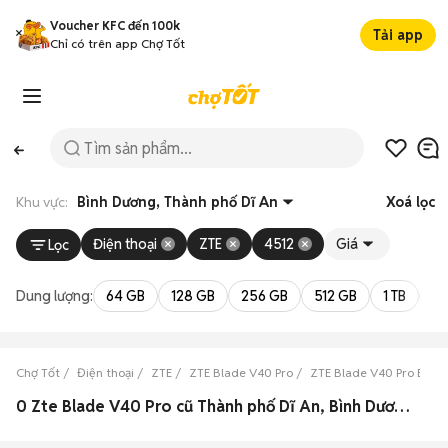
Voucher KFC đến 100k
Tải app
Chỉ có trên app Chợ Tốt
Khu vực:
Bình Dương, Thành phố Dĩ An
Xoá lọc
Điện thoại
ZTE
4512
Giá
Lọc
Dung lượng:
64 GB
128 GB
256 GB
512 GB
1 TB
2 
Chợ Tốt
Điện thoại
ZTE
ZTE Blade V40 Pro
ZTE Blade V40 Pro Bình
0 Zte Blade V40 Pro cũ Thành phố Dĩ An, Bình Dương đẹp