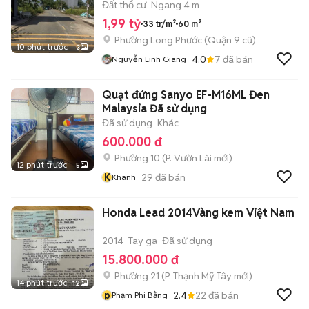
tỷ 990
Đất thổ cư
Ngang 4 m
1,99 tỷ
33 tr/m²
60 m²
Phường Long Phước (Quận 9 cũ)
10 phút trước
3
4.0
7
đã bán
Nguyễn Linh Giang
Quạt đứng Sanyo EF-M16ML Đen
Malaysia Đã sử dụng
Đã sử dụng
Khác
600.000 đ
Phường 10
(
P. Vườn Lài
mới)
12 phút trước
5
K
29
đã bán
Khanh
Honda Lead 2014Vàng kem Việt Nam
2014
Tay ga
Đã sử dụng
15.800.000 đ
Phường 21
(
P. Thạnh Mỹ Tây
mới)
14 phút trước
12
p
2.4
22
đã bán
Phạm Phi Bằng