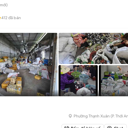
mới)
412
đã bán
Phường Thạnh Xuân
(
P. Thới A