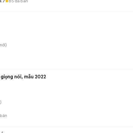
4.7
85
đã bán
mới)
 giọng nói, mẫu 2022
)
 bán