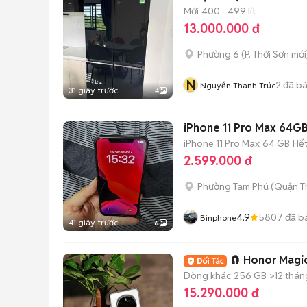
Mới
400 - 499 lít
13.000.000 đ
Phường 6
(
P. Thới Sơn
mới
N
2
đã b
Nguyễn Thanh Trúc
31 giây trước
4
iPhone 11 Pro Max 64GB
iPhone 11 Pro Max
64 GB
Hế
2.599.000 đ
Phường Tam Phú (Quận T
4.9
5807
đã b
Binphone
41 giây trước
6
🧲 Honor Magic 
Dòng khác
256 GB
>12 thán
15.290.000 đ