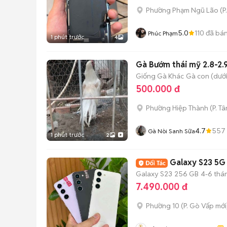
Phường Phạm Ngũ Lão
(
P
5.0
110
đã bá
Phúc Phạm
1 phút trước
4
Gà Bướm thái mỹ 2.8-2.
Giống Gà Khác
Gà con (dưới
500.000 đ
Phường Hiệp Thành
(
P. T
4.7
557
Gà Nòi Sanh Sữa
1 phút trước
2
Galaxy S23 5G
Galaxy S23
256 GB
4-6 thá
7.490.000 đ
Phường 10
(
P. Gò Vấp
mới