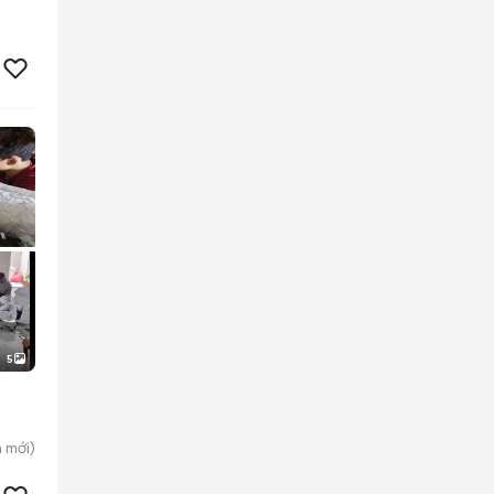
5
n
mới)