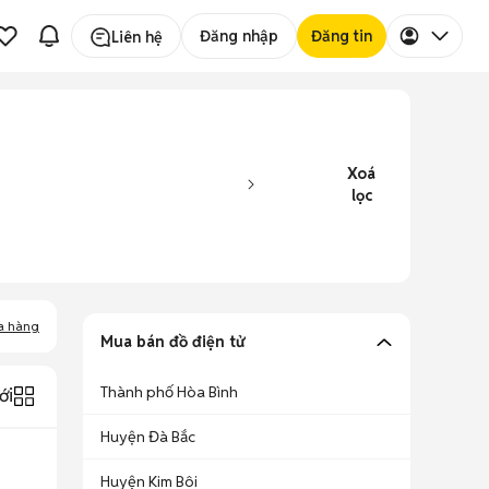
Đăng nhập
Đăng tin
Liên hệ
Xoá
lọc
a hàng
Mua bán đồ điện tử
Thành phố Hòa Bình
ới
Huyện Đà Bắc
Huyện Kim Bôi