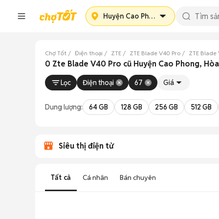
Huyện Cao Phong
Chợ Tốt
Điện thoại
ZTE
ZTE Blade V40 Pro
ZTE Blade 
0 Zte Blade V40 Pro cũ Huyện Cao Phong, Hòa
Lọc
Điện thoại
67
Giá
Dung lượng:
64 GB
128 GB
256 GB
512 GB
Siêu thị điện tử
Tất cả
Cá nhân
Bán chuyên