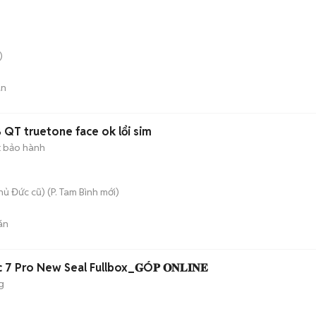
)
án
 QT truetone face ok lổi sim
t bảo hành
hủ Đức cũ)
(
P. Tam Bình
mới)
án
7 Pro New Seal Fullbox_𝐆Ó𝐏 𝐎𝐍𝐋𝐈𝐍𝐄
g