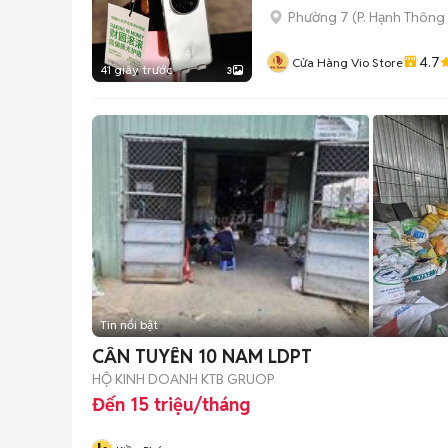
Phường 7
(
P. Hạnh Thông
4.7
Cửa Hàng Vio Store
41 giây trước
3
Tin nổi bật
CẦN TUYỂN 10 NAM LDPT
HỘ KINH DOANH KTB GRUOP
Đến 15 triệu/tháng