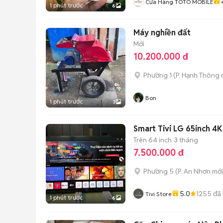
Cửa Hàng TOTO MOBILE
1 phút trước
6
Máy nghiền đất
Mới
10.200.000 đ
Phường 1
(
P. Hạnh Thông
Bon
1 phút trước
3
Smart Tivi LG 65inch 4K
Trên 64 inch
3 tháng
7.500.000 đ
Phường 5
(
P. An Nhơn
mới
5.0
1255
đã
Tivi Store
1 phút trước
6