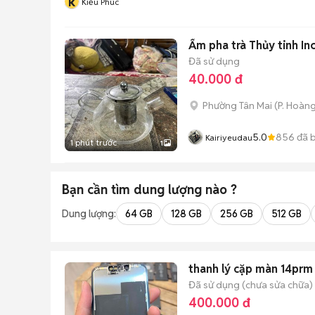
k
Kiều Phúc
Ấm pha trà Thủy tinh In
Đã sử dụng
40.000 đ
Phường Tân Mai
(
P. Hoàn
5.0
856
đã 
Kairiyeudau
1 phút trước
1
Bạn cần tìm
dung lượng
nào ?
Dung lượng:
64 GB
128 GB
256 GB
512 GB
thanh lý cặp màn 14prm 
Đã sử dụng (chưa sửa chữa)
400.000 đ