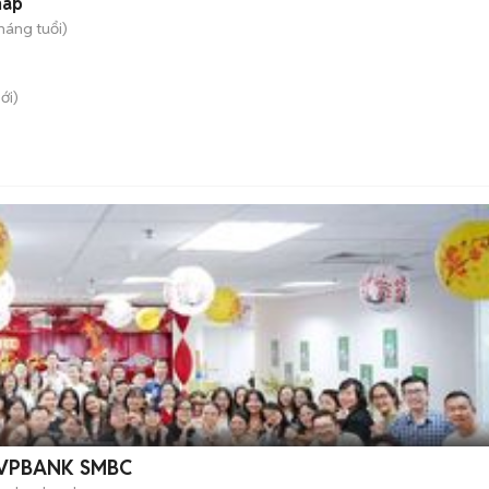
háp
tháng tuổi)
ới)
H VPBANK SMBC