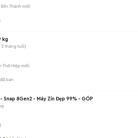
. Bến Thành
mới)
n
9 kg
 3 tháng tuổi)
ân Thới Hiệp
mới)
đã bán
 - Snap 8Gen2 - Máy Zin Đẹp 99% - GÓP
ng
)