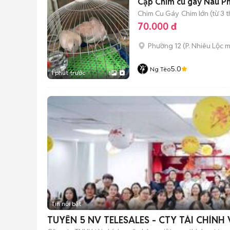
Cặp Chim cu gáy Nâu P
Chim Cu Gáy
Chim lớn (từ 3 
70.000 đ
Phường 12
(
P. Nhiêu Lộc
m
5.0
Ng Tèo
1 phút trước
1
Tin nổi bật
TUYỂN 5 NV TELESALES - CTY TÀI CHÍN