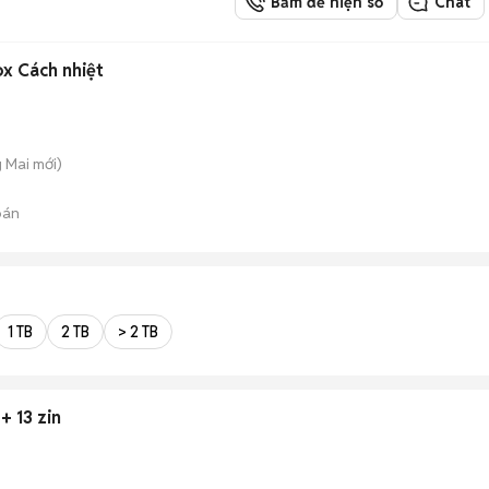
Bấm để hiện số
Chat
ox Cách nhiệt
g Mai
mới)
bán
1 TB
2 TB
> 2 TB
+ 13 zin