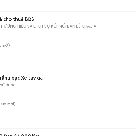
 & cho thuê BĐS
THƯƠNG HIỆU VÀ DỊCH VỤ KẾT NỐI BÁN LẺ CHÂU Á
t
mới)
Trắng bạc Xe tay ga
 sử dụng
Liêm
mới)