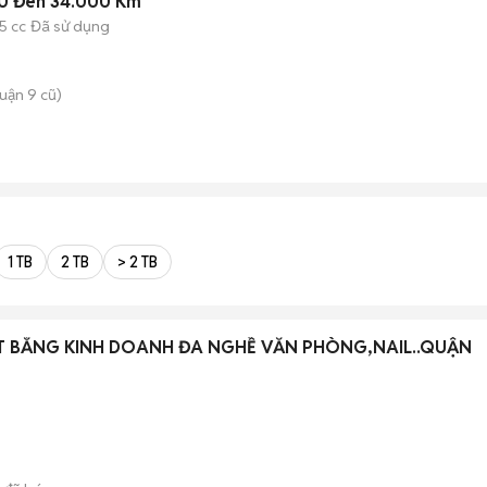
20 Đen 34.000 Km
5 cc
Đã sử dụng
uận 9 cũ)
1 TB
2 TB
> 2 TB
T BẰNG KINH DOANH ĐA NGHỀ VĂN PHÒNG,NAIL..QUẬN