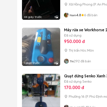
Xã Hồng Phong
(
P. An P
4.8
6
đã bán
Nam
44 giây trước
1
Máy rửa xe Workhorse
Đã sử dụng
950.000 đ
Thị trấn Hóc Môn
292
đã bán
Thi
1 phút trước
3
Quạt đứng Senko Xanh 3
Đã sử dụng
Senko
170.000 đ
Phường 16
(
P. Phú Định
mớ