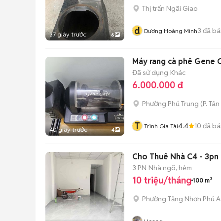
Thị trấn Ngãi Giao
d
3
đã bá
Dương Hoàng Minh
37 giây trước
6
Máy rang cà phê Gene 
Đã sử dụng
Khác
6.000.000 đ
Phường Phú Trung
(
P. Tân
T
4.4
10
đã bá
Trình Gia Tài
40 giây trước
4
Cho Thuê Nhà C4 - 3pn 
3 PN
Nhà ngõ, hẻm
10 triệu/tháng
100 m²
Phường Tăng Nhơn Phú A