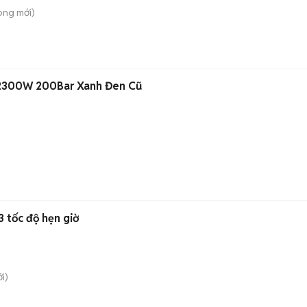
hong
mới)
 2300W 200Bar Xanh Đen Cũ
 tốc độ hẹn giờ
i)