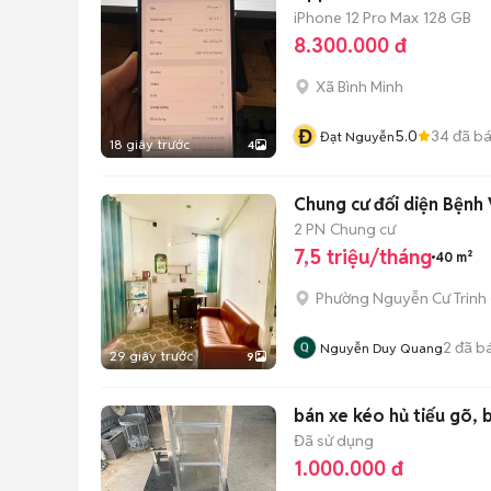
iPhone 12 Pro Max
128 GB
8.300.000 đ
Xã Bình Minh
Đ
5.0
34
đã b
Đạt Nguyễn
18 giây trước
4
Chung cư đối diện Bệnh 
2 PN
Chung cư
7,5 triệu/tháng
40 m²
Phường Nguyễn Cư Trinh
2
đã b
Nguyễn Duy Quang
29 giây trước
9
bán xe kéo hủ tiếu gõ,
Đã sử dụng
1.000.000 đ