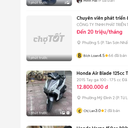
19
đã bán
Minh Hải
1 phút trước
2
Chuyên viên phát triển
CÔNG TY TNHH PHÁT TRIỂN 
Đến 20 triệu/tháng
Phường 5
(
P. Tân Sơn Nhấ
B
4.5
66
đã bán
Bích Loan
1 phút trước
Honda Air Blade 125cc 
2015
Tay ga
100 - 175 cc
Đã
12.800.000 đ
Phường Mỹ Đình 2
(
P. Từ 
c
3.0
2
đã bán
Chị Lan
1 phút trước
5