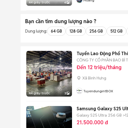
Hoang
44 giây trước
6
Bạn cần tìm
dung lượng
nào ?
Dung lượng:
64 GB
128 GB
256 GB
512 GB
Tuyển Lao Động Phổ Th
CÔNG TY CỔ PHẦN BAO BÌ 
Đến 12 triệu/tháng
Xã Bình Hưng
TuyendungintBOX
44 giây trước
2
Samsung Galaxy S25 Ul
Galaxy S25 Ultra
256 GB
>1
21.500.000 đ