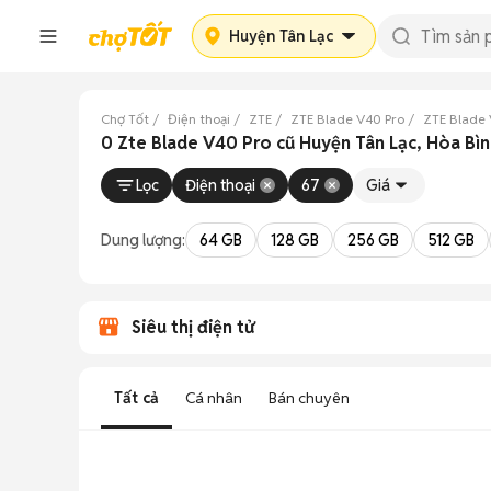
Huyện Tân Lạc
Chợ Tốt
Điện thoại
ZTE
ZTE Blade V40 Pro
ZTE Blade 
0 Zte Blade V40 Pro cũ Huyện Tân Lạc, Hòa Bì
Lọc
Điện thoại
67
Giá
Dung lượng:
64 GB
128 GB
256 GB
512 GB
Siêu thị điện tử
Tất cả
Cá nhân
Bán chuyên