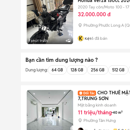
Honda Verza 150cc 20
2020
Tay côn/Moto
100 - 17
32.000.000 đ
Phường Phước Long A (Q
K
6
đã bán
Kiệt
1 phút trước
4
Bạn cần tìm
dung lượng
nào ?
Dung lượng:
64 GB
128 GB
256 GB
512 GB
CHO THUÊ MẶ
7,TRUNG SƠN
Mặt bằng kinh doanh
11 triệu/tháng
40 m²
Phường Tân Hưng