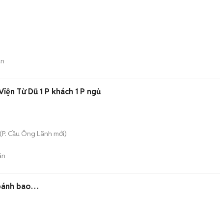
án
Viện Từ Dũ 1 P khách 1 P ngủ
(
P. Cầu Ông Lãnh
mới)
án
 bánh bao…