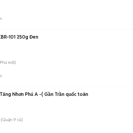
n
CBR-101 250g Đen
 Phú
mới)
n
Tăng Nhơn Phú A -( Gần Trần quốc toàn
 (Quận 9 cũ)