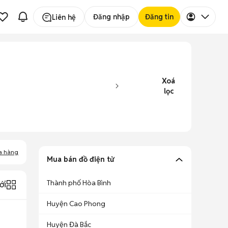
Đăng nhập
Đăng tin
Liên hệ
Xoá
lọc
a hàng
Mua bán đồ điện tử
Thành phố Hòa Bình
ới
Huyện Cao Phong
Huyện Đà Bắc