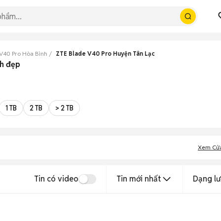
V40 Pro Hòa Bình
ZTE Blade V40 Pro Huyện Tân Lạc
nh đẹp
1 TB
2 TB
> 2 TB
Xem Cử
Tin có video
Tin mới nhất
Dạng lư