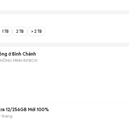
1 TB
2 TB
> 2 TB
ông ở Bình Chánh
THÔNG MINH INTBOX
tra 12/256GB Mới 100%
2 tháng