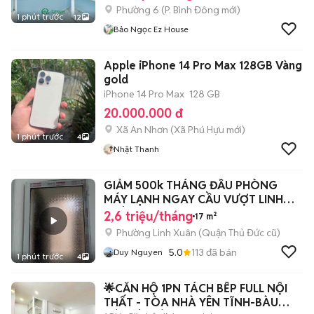
Phường 6
(
P. Bình Đông
mới)
1 phút trước
12
Bảo Ngọc Ez House
Apple iPhone 14 Pro Max 128GB Vàng
gold
iPhone 14 Pro Max
128 GB
20.000.000 đ
Xã An Nhơn
(
Xã Phú Hựu
mới)
1 phút trước
4
Nhật Thanh
GIẢM 500k THÁNG ĐẦU PHÒNG
MÁY LẠNH NGAY CẦU VƯỢT LINH
XUÂN
2,6 triệu/tháng
17 m²
Phường Linh Xuân (Quận Thủ Đức cũ)
5.0
113
đã bán
Duy Nguyen
1 phút trước
4
🌟CĂN HỘ 1PN TÁCH BẾP FULL NỘI
THẤT - TÒA NHÀ YÊN TĨNH-BÀU