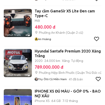
Tay cầm GameSir X5 Lite Đen cam
Type-C
Mới
480.000 đ
Phường An Khánh (Quận 2 cũ)
1 phút trước
6
A
An Hoàng
Hyundai Santafe Premium 2020 Xăng
Trắng
2020
24.000 km
Xăng
Tự động
789.000.000 đ
Phường Hiệp Bình Phước (Quận Thủ Đức cũ)
1 phút trước
19
41
đã bán
Thy Ôtô Cũ Miền Nam
IPHONE XS ĐỦ MÀU - GÓP 0% - BAO
NỢ XẤU
iPhone XS
64 GB
7-12 tháng