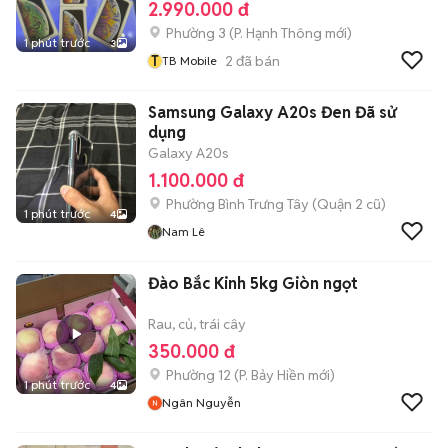
2.990.000 đ
Phường 3
(
P. Hạnh Thông
mới)
1 phút trước
3
T
2
đã bán
TB Mobile
Samsung Galaxy A20s Đen Đã sử
dụng
Galaxy A20s
1.100.000 đ
Phường Bình Trưng Tây (Quận 2 cũ)
1 phút trước
4
Nam Lê
Đào Bắc Kinh 5kg Giòn ngọt
Rau, củ, trái cây
350.000 đ
Phường 12
(
P. Bảy Hiền
mới)
1 phút trước
4
Ngân Nguyễn