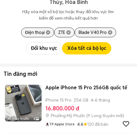
Thủy, Hòa Bình
Hãy xóa một số bộ lọc hoặc thay đổi khu vực tìm 
kiếm để xem nhiều kết quả hơn
Điện thoại
ZTE
Blade V40 Pro
Đổi khu vực
Xóa tất cả bộ lọc
Tin đăng mới
Apple iPhone 15 Pro 256GB quốc tế
iPhone 15 Pro
256 GB
4-6 tháng
16.800.000 đ
Phường Mỹ Phước
(
P. Long Xuyên
mới)
41 giây trước
5
4.6
120
đã bán
TP Apple Store