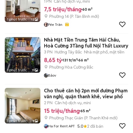
CÁT TÂN BÌNH
1 PN
Căn hộ dịch vụ, mini
7,5 triệu/tháng
60 m²
Phường 14
(
P. Tân Bình
mới)
1 phút trước
12
Pée Trân
Nhà Mặt Tiền Trung Tâm Hải Châu,
Hoà Cường 3Tầng full Nội Thất Luxury
3 PN
Hướng Tây Bắc
Nhà mặt phố, mặt tiền
8,65 tỷ
131 tr/m²
66 m²
Phường Hòa Cường Bắc
1 phút trước
11
Bảov
Cho thuê căn hộ 2pn mới đường Phạm
văn nghị, quận thanh khê, view phố
2 PN
Căn hộ dịch vụ, mini
15 triệu/tháng
65 m²
Phường Thạc Gián
(
P. Thanh Khê
mới)
1 phút trước
9
5.0
2
đã bán
Ha For Rent APT