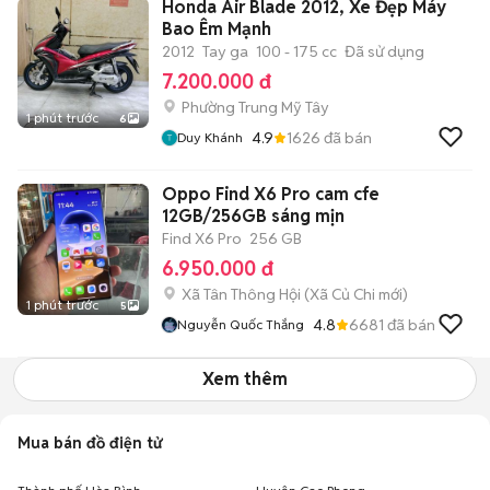
Honda Air Blade 2012, Xe Đẹp Máy
Bao Êm Mạnh
2012
Tay ga
100 - 175 cc
Đã sử dụng
7.200.000 đ
Phường Trung Mỹ Tây
1 phút trước
6
4.9
1626
đã bán
Duy Khánh
Oppo Find X6 Pro cam cfe
12GB/256GB sáng mịn
Find X6 Pro
256 GB
6.950.000 đ
Xã Tân Thông Hội
(
Xã Củ Chi
mới)
1 phút trước
5
4.8
6681
đã bán
Nguyễn Quốc Thắng
Xem thêm
Mua bán đồ điện tử