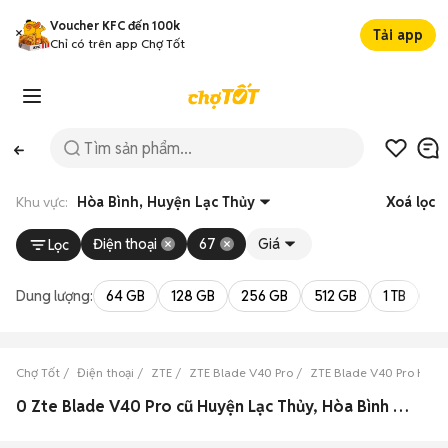
Voucher KFC đến 100k
Tải app
Chỉ có trên app Chợ Tốt
Khu vực:
Hòa Bình, Huyện Lạc Thủy
Xoá lọc
Điện thoại
67
Giá
Lọc
Dung lượng:
64 GB
128 GB
256 GB
512 GB
1 TB
2 
Chợ Tốt
Điện thoại
ZTE
ZTE Blade V40 Pro
ZTE Blade V40 Pro Hòa 
0 Zte Blade V40 Pro cũ Huyện Lạc Thủy, Hòa Bình đẹp