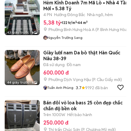
Hẻm Kinh Doanh 7m Mã Lò • Nhà 4 Tần
Mới • 5.38 Tỷ
4 PN
Hướng Đông Bắc
Nhà ngõ, hẻm
5,38 tỷ
122 tr/m²
44 m²
Phường Bình Hưng Hoà A
(
P. Bình Hưng Hòa
m
43 giây trước
8
Nguyễn Trường Sang
Giày lười nam Da bò thật Hàn Quốc
Nâu 38-39
Đã sử dụng
Đồ nam
600.000 đ
Phường Dịch Vọng Hậu
(
P. Cầu Giấy
mới)
44 giây trước
5
3.7
9192
đã bán
Tuấn Anh Phùng
Bán đôi vỏ loa bass 25 còn đẹp chắc
chắn độ bền ok
Trên 1000W
Hết bảo hành
250.000 đ
Thị trấn Chúc Sơn
(
P. Chương Mỹ
mới)