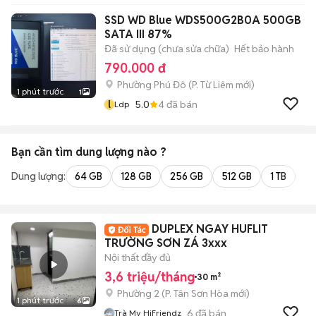
SSD WD Blue WDS500G2B0A 500GB
SATA III 87%
Đã sử dụng (chưa sửa chữa)
Hết bảo hành
790.000 đ
Phường Phú Đô
(
P. Từ Liêm
mới)
1 phút trước
1
l
5.0
4
đã bán
Ldp
Bạn cần tìm
dung lượng
nào ?
Dung lượng:
64 GB
128 GB
256 GB
512 GB
1 TB
2 
DUPLEX NGAY HUFLIT
TRƯỜNG SƠN ZÁ 3xxx
Nội thất đầy đủ
3,6 triệu/tháng
30 m²
Phường 2
(
P. Tân Sơn Hòa
mới)
1 phút trước
6
6
đã bán
Trà My HiFriendz