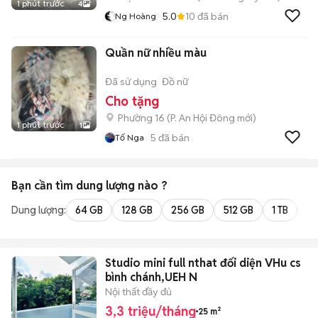
1 phút trước
4
5.0
10
đã bán
Ng Hoàng
Quần nữ nhiều màu
Đã sử dụng
Đồ nữ
Cho tặng
Phường 16
(
P. An Hội Đông
mới)
1 phút trước
1
5
đã bán
Tố Nga
Bạn cần tìm
dung lượng
nào ?
Dung lượng:
64 GB
128 GB
256 GB
512 GB
1 TB
2 
Studio mini full nthat đối diện VHu cs
bình chánh,UEH N
Nội thất đầy đủ
3,3 triệu/tháng
25 m²