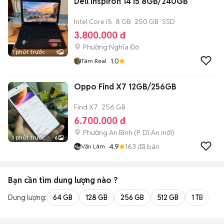
Dell Inspiron 14 i5 8GB/240GB
Intel Core i5
8 GB
250 GB
SSD
3.800.000 đ
Phường Nghĩa Đô
1 phút trước
1
1.0
Tâm Real
Oppo Find X7 12GB/256GB
Find X7
256 GB
6.700.000 đ
Phường An Bình
(
P. Dĩ An
mới)
1 phút trước
6
4.9
163
đã bán
Văn Lâm
Bạn cần tìm
dung lượng
nào ?
Dung lượng:
64 GB
128 GB
256 GB
512 GB
1 TB
2 