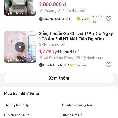
2.800.000 đ
Phường 9
(
P. Tân Hòa
mới)
1 phút trước
1
1562
đã
5.0
XƯỞNG SẢN XUẤT
bán
THEO YÊU CẦU
Sống Chuẩn Gu Chỉ với 179tr Có Ngay
1 Tổ Ấm Full NT Mặt Tiền Đg 60m
2 PN
Chung cư
1,779 tỷ
35 tr/m²
51 m²
Xã Đức Hòa Đông
(
Xã Mỹ Hạnh
mới)
1 phút trước
3
3.7
4
đã bán
Thanh Thanh
Xem thêm
Mua bán đồ điện tử
Thành phố Bà Rịa
Thành phố Vũng Tàu
Huyện Châu Đức
Huyện Đất Đỏ