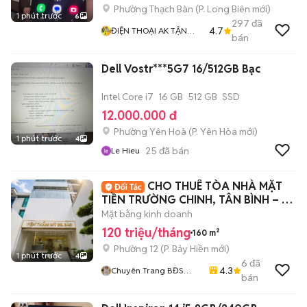
Phường Thạch Bàn
(
P. Long Biên
mới)
1 phút trước
6
297
đã
4.7
ĐIỆN THOẠI AK TẬN
bán
TÂM TRÁCH NHIỆM
Dell Vostr***5G7 16/512GB Bạc
Intel Core i7
16 GB
512 GB
SSD
12.000.000 đ
Phường Yên Hoà
(
P. Yên Hòa
mới)
1 phút trước
4
25
đã bán
Le Hieu
CHO THUÊ TÒA NHÀ MẶT
TIỀN TRƯỜNG CHINH, TÂN BÌNH – DT
8X20M – 120TR
Mặt bằng kinh doanh
120 triệu/tháng
160 m²
Phường 12
(
P. Bảy Hiền
mới)
1 phút trước
4
6
đã
4.3
Chuyên Trang BĐS
bán
HOME CITY