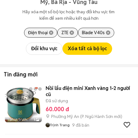
Mỹ, Bà Rịa - Vũng Tàu
Hãy xóa một số bộ lọc hoặc thay đổi khu vực tìm 
kiếm để xem nhiều kết quả hơn
Điện thoại
ZTE
Blade V40s
Đổi khu vực
Xóa tất cả bộ lọc
Tin đăng mới
Nồi lẩu điện mini Xanh vàng 1-2 người
cũ
Đã sử dụng
60.000 đ
Phường Mỹ An
(
P. Ngũ Hành Sơn
mới)
1 phút trước
5
9
đã bán
Trịnh Trang