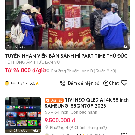
Tin nổi bật
1
TUYỂN NHÂN VIÊN BÁN BÁNH MÌ PART TIME THỦ ĐỨC
HỆ THỐNG ẨM THỰC LÂM VŨ
Từ 26.000 đ/giờ
Phường Phước Long B (Quận 9 cũ)
T
5.0
Bấm để hiện số
Chat
Thục Uyên
TIVI NEO QLED AI 4K 55 inch
SAMSUNG. 55QN70F. 2025
55 – 64 inch
Còn bảo hành
9.500.000 đ
Phường 4
(
P. Chánh Hưng
mới)
1 phút trước
4