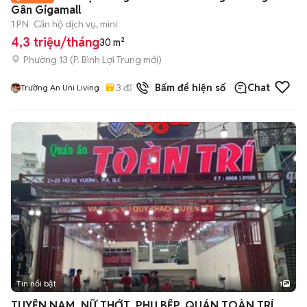
Gân Gigamall
1 PN
Căn hộ dịch vụ, mini
4,3 triệu/tháng
30 m²
Phường 13
(
P. Bình Lợi Trung
mới)
3
đã bán
Bấm để hiện số
Chat
Trường An Uni Living
Tin nổi bật
1
TUYỂN NAM, NỮ THỚT, PHỤ BẾP, QUÁN TOÀN TRÍ