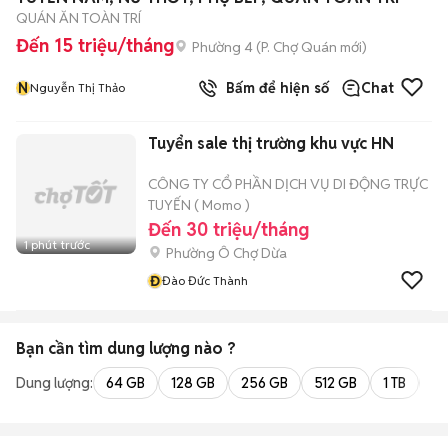
QUÁN ĂN TOÀN TRÍ
Đến 15 triệu/tháng
Phường 4
(
P. Chợ Quán
mới)
N
Bấm để hiện số
Chat
Nguyễn Thị Thảo
Tuyển sale thị trường khu vực HN
CÔNG TY CỔ PHẦN DỊCH VỤ DI ĐỘNG TRỰC
TUYẾN ( Momo )
Đến 30 triệu/tháng
1 phút trước
Phường Ô Chợ Dừa
Đ
Đào Đức Thành
Bạn cần tìm
dung lượng
nào ?
Dung lượng:
64 GB
128 GB
256 GB
512 GB
1 TB
2 