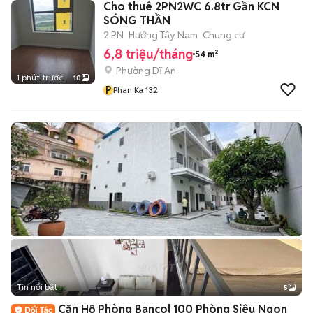
Cho thuê 2PN2WC 6.8tr Gần KCN
SÓNG THẦN
2 PN
Hướng Tây Nam
Chung cư
6,8 triệu/tháng
54 m²
Phường Dĩ An
1 phút trước
10
P
Phan Ka 132
Tin nổi bật
5
Căn Hộ Phòng Bancol 100 Phòng Siêu Ngon