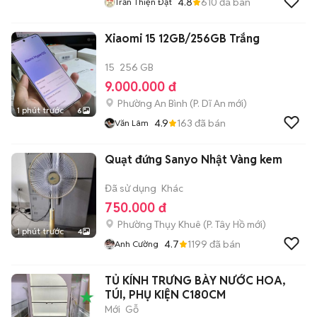
4.8
610
đã bán
Trần Thiện Đạt
Xiaomi 15 12GB/256GB Trắng
15
256 GB
9.000.000 đ
Phường An Bình
(
P. Dĩ An
mới)
1 phút trước
6
4.9
163
đã bán
Văn Lâm
Quạt đứng Sanyo Nhật Vàng kem
Đã sử dụng
Khác
750.000 đ
Phường Thụy Khuê
(
P. Tây Hồ
mới)
1 phút trước
4
4.7
1199
đã bán
Anh Cường
TỦ KÍNH TRƯNG BÀY NƯỚC HOA,
TÚI, PHỤ KIỆN C180CM
Mới
Gỗ