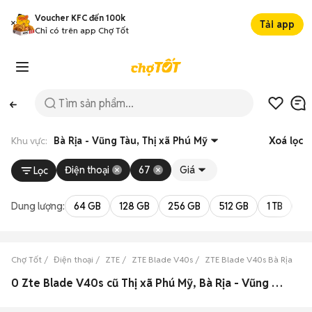
Voucher KFC đến 100k
Tải app
Chỉ có trên app Chợ Tốt
Khu vực:
Bà Rịa - Vũng Tàu, Thị xã Phú Mỹ
Xoá lọc
Điện thoại
67
Giá
Lọc
Dung lượng:
64 GB
128 GB
256 GB
512 GB
1 TB
2 
Chợ Tốt
Điện thoại
ZTE
ZTE Blade V40s
ZTE Blade V40s Bà Rịa - Vũ
0 Zte Blade V40s cũ Thị xã Phú Mỹ, Bà Rịa - Vũng Tàu đẹp