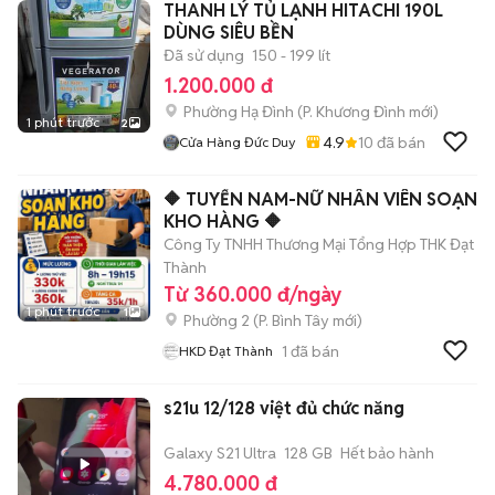
THANH LÝ TỦ LẠNH HITACHI 190L
DÙNG SIÊU BỀN
Đã sử dụng
150 - 199 lít
1.200.000 đ
Phường Hạ Đình
(
P. Khương Đình
mới)
1 phút trước
2
4.9
10
đã bán
Cửa Hàng Đức Duy
🔶 TUYỂN NAM-NỮ NHÂN VIÊN SOẠN
KHO HÀNG 🔶
Công Ty TNHH Thương Mại Tổng Hợp THK Đạt
Thành
Từ 360.000 đ/ngày
1 phút trước
1
Phường 2
(
P. Bình Tây
mới)
1
đã bán
HKD Đạt Thành
s21u 12/128 việt đủ chức năng
Galaxy S21 Ultra
128 GB
Hết bảo hành
4.780.000 đ