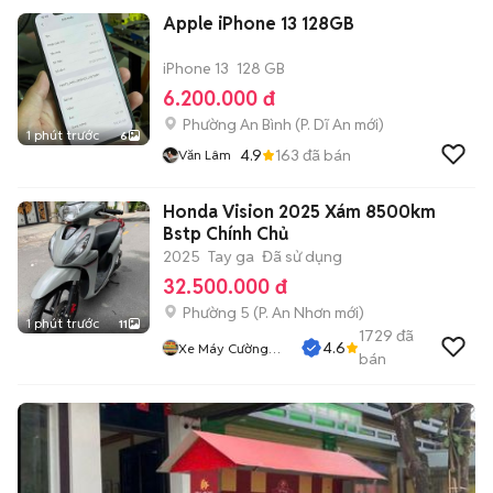
Apple iPhone 13 128GB
iPhone 13
128 GB
6.200.000 đ
Phường An Bình
(
P. Dĩ An
mới)
1 phút trước
6
4.9
163
đã bán
Văn Lâm
Honda Vision 2025 Xám 8500km
Bstp Chính Chủ
2025
Tay ga
Đã sử dụng
32.500.000 đ
Phường 5
(
P. An Nhơn
mới)
1 phút trước
11
1729
đã
4.6
Xe Máy Cường
bán
Phát