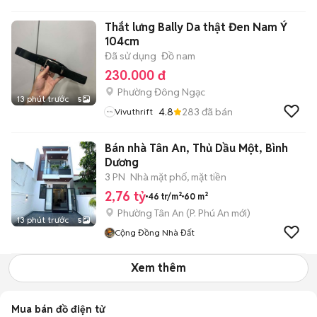
Thắt lưng Bally Da thật Đen Nam Ý
104cm
Đã sử dụng
Đồ nam
230.000 đ
Phường Đông Ngạc
13 phút trước
5
4.8
283
đã bán
Vivuthrift
Bán nhà Tân An, Thủ Dầu Một, Bình
Dương
3 PN
Nhà mặt phố, mặt tiền
2,76 tỷ
46 tr/m²
60 m²
Phường Tân An
(
P. Phú An
mới)
13 phút trước
5
Cộng Đồng Nhà Đất
Xem thêm
Mua bán đồ điện tử