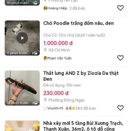
Phường Tân Lập
10 phút trước
1
H
2
đã bán
Hoàng Hiệp
Chó Poodle trắng đốm nâu, đen
Chó Cỏ
Chó nhỏ (dưới 1 năm tuổi)
1.000.000 đ
Xã Chí Minh
11 phút trước
2
P
Phạm Văn Tuấn
Thắt lưng AND Z by Ziozia Da thật
Đen
Đã sử dụng
Đồ nam
230.000 đ
Phường Đông Ngạc
12 phút trước
3
4.8
283
đã bán
Vivuthrift
Nhà xây mới 5 tầng Bùi Xương Trạch,
Thanh Xuân, 36m2, ô tô đỗ cổng