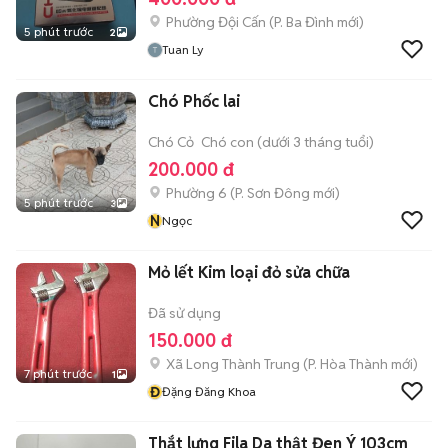
Phường Đội Cấn
(
P. Ba Đình
mới)
5 phút trước
2
Tuan Ly
Chó Phốc lai
Chó Cỏ
Chó con (dưới 3 tháng tuổi)
200.000 đ
Phường 6
(
P. Sơn Đông
mới)
5 phút trước
3
N
Ngọc
Mỏ lết Kim loại đỏ sửa chữa
Đã sử dụng
150.000 đ
Xã Long Thành Trung
(
P. Hòa Thành
mới)
7 phút trước
1
Đ
Đặng Đăng Khoa
Thắt lưng Fila Da thật Đen Ý 103cm