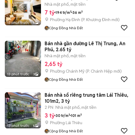
Nhà mặt phố, mặt tiền
7 tỷ
194 tr/m²
36 m²
Phường Hạ Đình
(
P. Khương Đình
mới)
13 phút trước
5
Cộng Đồng Nhà Đất
Bán nhà gần đường Lê Thị Trung, An
Phú, 2.65 tỷ
Nhà mặt phố, mặt tiền
2,65 tỷ
Phường Chánh Mỹ
(
P. Chánh Hiệp
mới)
13 phút trước
3
Cộng Đồng Nhà Đất
Bán nhà sổ riêng trung tâm Lái Thiêu,
101m2, 3 tỷ
2 PN
Nhà mặt phố, mặt tiền
3 tỷ
30 tr/m²
101 m²
Phường Lái Thiêu
13 phút trước
5
Cộng Đồng Nhà Đất