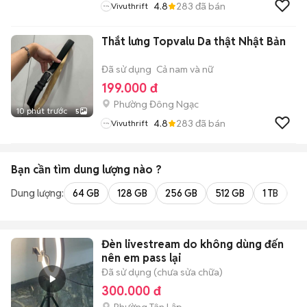
4.8
283
đã bán
Vivuthrift
Thắt lưng Topvalu Da thật Nhật Bản
Đã sử dụng
Cả nam và nữ
199.000 đ
Phường Đông Ngạc
10 phút trước
5
4.8
283
đã bán
Vivuthrift
Bạn cần tìm
dung lượng
nào ?
Dung lượng:
64 GB
128 GB
256 GB
512 GB
1 TB
2 
Đèn livestream do không dùng đến
nên em pass lại
Đã sử dụng (chưa sửa chữa)
300.000 đ