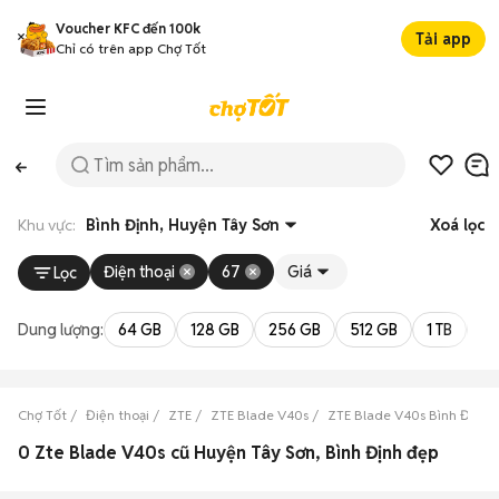
Voucher KFC đến 100k
Tải app
Chỉ có trên app Chợ Tốt
Khu vực:
Bình Định, Huyện Tây Sơn
Xoá lọc
Điện thoại
67
Giá
Lọc
Dung lượng:
64 GB
128 GB
256 GB
512 GB
1 TB
2 
Chợ Tốt
Điện thoại
ZTE
ZTE Blade V40s
ZTE Blade V40s Bình Định
0 Zte Blade V40s cũ Huyện Tây Sơn, Bình Định đẹp