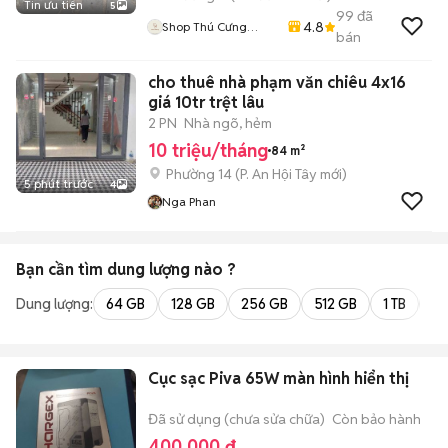
Tin ưu tiên
5
99
đã
4.8
Shop Thú Cưng
bán
PenTa
cho thuê nhà phạm văn chiêu 4x16
giá 10tr trệt lâu
2 PN
Nhà ngõ, hẻm
10 triệu/tháng
84 m²
Phường 14
(
P. An Hội Tây
mới)
5 phút trước
4
Nga Phan
Bạn cần tìm
dung lượng
nào ?
Dung lượng:
64 GB
128 GB
256 GB
512 GB
1 TB
2 
Cục sạc Piva 65W màn hình hiển thị
Đã sử dụng (chưa sửa chữa)
Còn bảo hành
400.000 đ