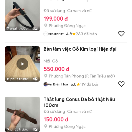
Đã sử dụng
Cả nam và nữ
199.000 đ
Phường Đông Ngạc
7 phút trước
5
4.8
283
đã bán
Vivuthrift
Bàn làm việc Gỗ Kim loại Hiện đại
Mới
Gỗ
550.000 đ
Phường Tân Phong
(
P. Tân Triều
mới)
8 phút trước
1
5.0
119
đã bán
An Biên Hòa
Thắt lưng Conus Da bò thật Nâu
100cm
Đã sử dụng
Cả nam và nữ
150.000 đ
Phường Đông Ngạc
9 phút trước
4