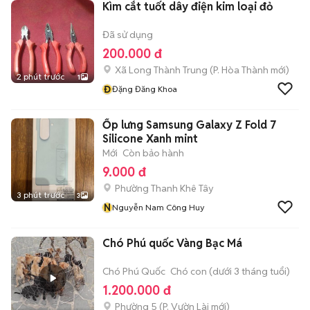
Kìm cắt tuốt dây điện kim loại đỏ
Đã sử dụng
200.000 đ
Xã Long Thành Trung
(
P. Hòa Thành
mới)
2 phút trước
1
Đ
Đặng Đăng Khoa
Ốp lưng Samsung Galaxy Z Fold 7
Silicone Xanh mint
Mới
Còn bảo hành
9.000 đ
Phường Thanh Khê Tây
3 phút trước
3
N
Nguyễn Nam Công Huy
Chó Phú quốc Vàng Bạc Má
Chó Phú Quốc
Chó con (dưới 3 tháng tuổi)
1.200.000 đ
Phường 5
(
P. Vườn Lài
mới)