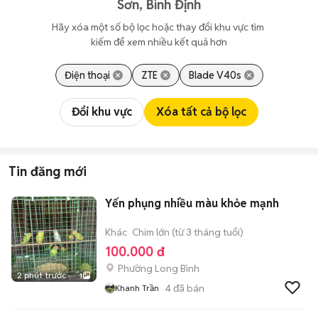
Sơn, Bình Định
Hãy xóa một số bộ lọc hoặc thay đổi khu vực tìm 
kiếm để xem nhiều kết quả hơn
Điện thoại
ZTE
Blade V40s
Đổi khu vực
Xóa tất cả bộ lọc
Tin đăng mới
Yến phụng nhiều màu khỏe mạnh
Khác
Chim lớn (từ 3 tháng tuổi)
100.000 đ
Phường Long Bình
2 phút trước
1
4
đã bán
Khanh Trần