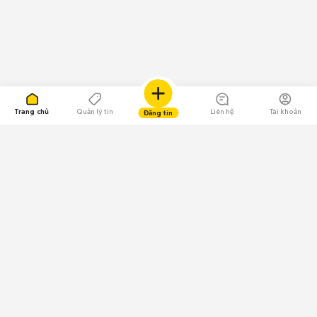
Trang chủ
Quản lý tin
Liên hệ
Tài khoản
Đăng tin
109.000 Bình chọn
Tải ứng dụng Chợ Tốt
Về Chợ Tốt
Quy chế sàn
Chính sách bảo mật
Giải quyết tranh chấp