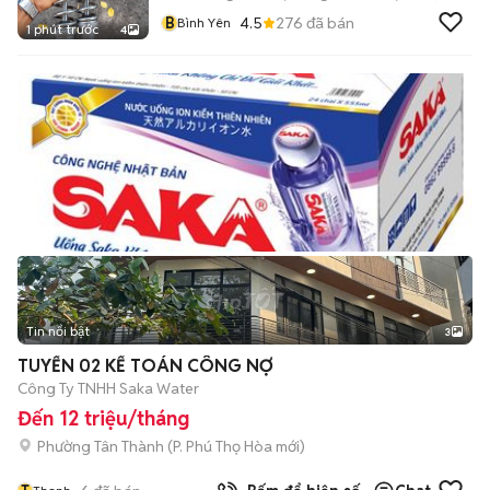
B
4.5
276
đã bán
Bình Yên
1 phút trước
4
Tin nổi bật
3
TUYỂN 02 KẾ TOÁN CÔNG NỢ
Công Ty TNHH Saka Water
Đến 12 triệu/tháng
Phường Tân Thành
(
P. Phú Thọ Hòa
mới)