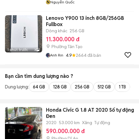
N
Nguyễn Quốc
Lenovo Y900 13 inch 8GB/256GB
Fullbox
Dòng khác
256 GB
11.300.000 đ
Phường Tân Tạo
1 phút trước
3
4.9
2664
đã bán
Anh Rin
Bạn cần tìm
dung lượng
nào ?
Dung lượng:
64 GB
128 GB
256 GB
512 GB
1 TB
2 
Honda Civic G 1.8 AT 2020 Số tự động
Đen
2020
53.000 km
Xăng
Tự động
590.000.000 đ
Phường Dĩ An