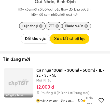
Qui Nhơn, Bình Định
Hãy xóa một số bộ lọc hoặc thay đổi khu vực tìm 
kiếm để xem nhiều kết quả hơn
Điện thoại
ZTE
Blade V40s
Đổi khu vực
Xóa tất cả bộ lọc
Tin đăng mới
Ca nhựa 100ml - 300ml - 500ml - 1L -
2L - 3L - 5L
Mới
Khác
12.000 đ
Phường 11
(
P. Bình Lợi Trung
mới)
43 giây trước
11
đã
M
5.0
Máy Xay Sinh Tố Ngân
bán
Phương