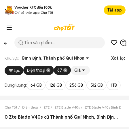
Voucher KFC đến 100k
Tải app
Chỉ có trên app Chợ Tốt
Khu vực:
Bình Định, Thành phố Qui Nhơn
Xoá lọc
Điện thoại
67
Giá
Lọc
Dung lượng:
64 GB
128 GB
256 GB
512 GB
1 TB
2 
Chợ Tốt
Điện thoại
ZTE
ZTE Blade V40s
ZTE Blade V40s Bình Định
0 Zte Blade V40s cũ Thành phố Qui Nhơn, Bình Định đẹp