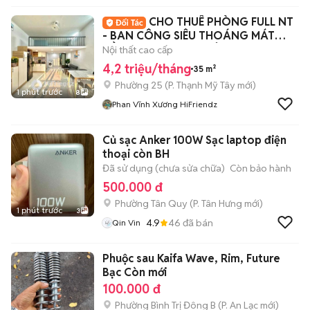
CHO THUÊ PHÒNG FULL NT
- BAN CÔNG SIÊU THOÁNG MÁT
NẰM NGAY TRUNG TÂM
Nội thất cao cấp
4,2 triệu/tháng
35 m²
Phường 25
(
P. Thạnh Mỹ Tây
mới)
1 phút trước
8
Phan Vĩnh Xương HiFriendz
Củ sạc Anker 100W Sạc laptop điện
thoại còn BH
Đã sử dụng (chưa sửa chữa)
Còn bảo hành
500.000 đ
Phường Tân Quy
(
P. Tân Hưng
mới)
1 phút trước
3
4.9
46
đã bán
Qin Vin
Phuộc sau Kaifa Wave, Rim, Future
Bạc Còn mới
100.000 đ
Phường Bình Trị Đông B
(
P. An Lạc
mới)