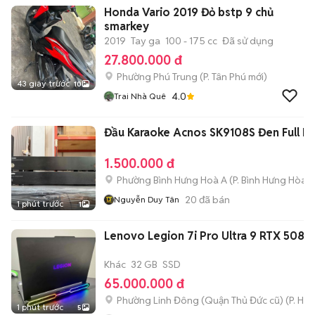
Honda Vario 2019 Đỏ bstp 9 chủ
smarkey
2019
Tay ga
100 - 175 cc
Đã sử dụng
27.800.000 đ
Phường Phú Trung
(
P. Tân Phú
mới)
43 giây trước
10
4.0
Trai Nhà Quê
Đầu Karaoke Acnos SK9108S Đen Full H
1.500.000 đ
Phường Bình Hưng Hoà A
(
P. Bình Hưng Hòa
m
20
đã bán
Nguyễn Duy Tân
1 phút trước
1
Lenovo Legion 7i Pro Ultra 9 RTX 5080 
Khác
32 GB
SSD
65.000.000 đ
Phường Linh Đông (Quận Thủ Đức cũ)
(
P. Hiệ
1 phút trước
5