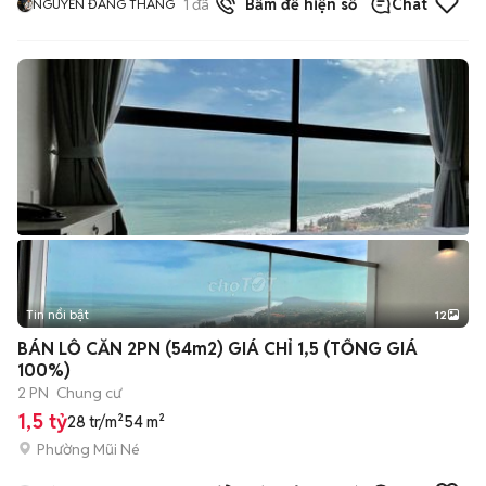
1
đã bán
Bấm để hiện số
Chat
NGUYỄN ĐĂNG THẮNG
Tin nổi bật
12
+
2
BÁN LỖ CĂN 2PN (54m2) GIÁ CHỈ 1,5 (TỔNG GIÁ
100%)
2 PN
Chung cư
1,5 tỷ
28 tr/m²
54 m²
Phường Mũi Né