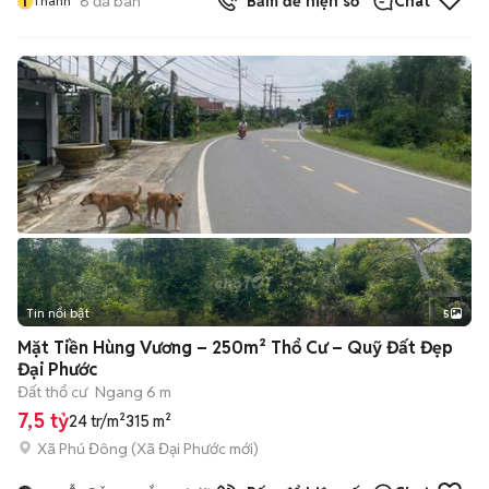
T
6
đã bán
Bấm để hiện số
Chat
Thanh
Tin nổi bật
5
Mặt Tiền Hùng Vương – 250m² Thổ Cư – Quỹ Đất Đẹp
Đại Phước
Đất thổ cư
Ngang 6 m
7,5 tỷ
24 tr/m²
315 m²
Xã Phú Đông
(
Xã Đại Phước
mới)