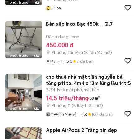
1 phút trước
1
C
C Hoa
Bàn xếp Inox Bạc 450k _ Q.7
Đã sử dụng
Inox
450.000 đ
Phường Tân Phú
(
P. Tân Mỹ
mới)
1 phút trước
6
5.0
7
đã bán
Mỹ Linh
cho thuê nhà mặt tiền nguyễn bá
tồng p11 tb. 4m4 x 13m lững lầu 14tr5
2 PN
Nhà mặt phố, mặt tiền
14,5 triệu/tháng
58 m²
Phường 11
(
P. Bảy Hiền
mới)
1 phút trước
5
4.6
187
đã bán
Chương Nguyễn
Apple AirPods 2 Trắng zin đẹp