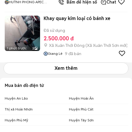
5.0
Bấm để hiện số
Chat
HUỲNH PHONG APEC
MANDALA MŨI NÉ
Khay quay kim loại có bánh xe
Đã sử dụng
2.500.000 đ
Xã Xuân Thới Đông
(
Xã Xuân Thới Sơn
mới)
1 phút trước
2
9
đã bán
Giang Lê
Xem thêm
Mua bán đồ điện tử
Huyện An Lão
Huyện Hoài Ân
Thị xã Hoài Nhơn
Huyện Phù Cát
Huyện Phù Mỹ
Huyện Tây Sơn