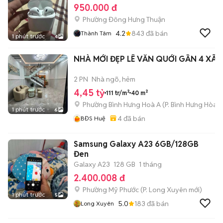
950.000 đ
Phường Đông Hưng Thuận
4.2
843
đã bán
Thành Tâm
1 phút trước
4
NHÀ MỚI ĐẸP LÊ VĂN QUỚI GẦN 4 XÃ
2 PN
Nhà ngõ, hẻm
4,45 tỷ
111 tr/m²
40 m²
Phường Bình Hưng Hoà A
(
P. Bình Hưng Hòa
m
1 phút trước
6
4
đã bán
BĐS Huệ
Samsung Galaxy A23 6GB/128GB
Đen
Galaxy A23
128 GB
1 tháng
2.400.008 đ
Phường Mỹ Phước
(
P. Long Xuyên
mới)
1 phút trước
5
5.0
183
đã bán
Long Xuyên