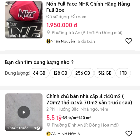
Nón Full Face NHK Chính Hãng Hàng
Full Box
Đã sử dụng
Đồ nam
1.950.000 đ
Phường Trà An
(
P. Thới An Đông
mới)
1 phút trước
4
N
5
đã bán
Nhân Nguyễn
Bạn cần tìm
dung lượng
nào ?
Dung lượng:
64 GB
128 GB
256 GB
512 GB
1 TB
2 
Chinh chủ bán nhà cấp 4 :140m2 (
70m2 thổ cư và 70m2 sân truóc sau)
2 PN
Hướng Bắc
Nhà ngõ, hẻm
5,5 tỷ
39 tr/m²
140 m²
Phường Bình An
(
P. Đông Hòa
mới)
1 phút trước
9
C
CAI MINH NGHIA