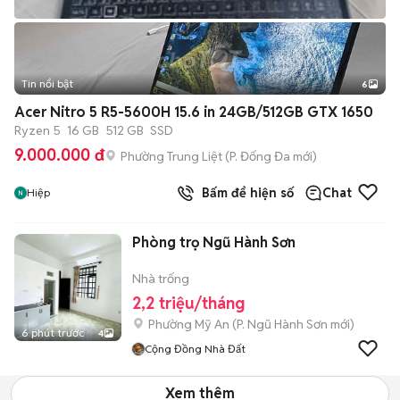
Tin nổi bật
6
+
2
Acer Nitro 5 R5-5600H 15.6 in 24GB/512GB GTX 1650
Ryzen 5
16 GB
512 GB
SSD
9.000.000 đ
Phường Trung Liệt
(
P. Đống Đa
mới)
Bấm để hiện số
Chat
Hiệp
Phòng trọ Ngũ Hành Sơn
Nhà trống
2,2 triệu/tháng
Phường Mỹ An
(
P. Ngũ Hành Sơn
mới)
6 phút trước
4
Cộng Đồng Nhà Đất
Xem thêm