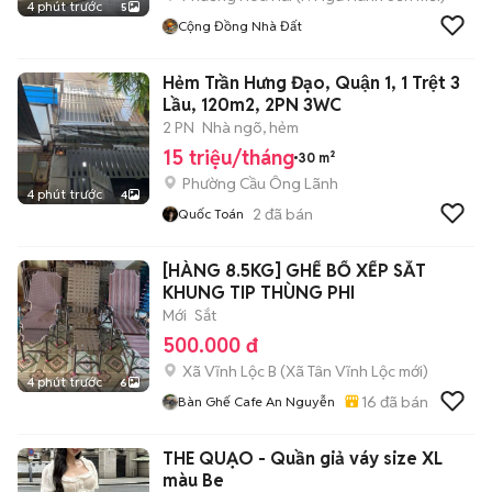
4 phút trước
5
Cộng Đồng Nhà Đất
Hẻm Trần Hưng Đạo, Quận 1, 1 Trệt 3
Lầu, 120m2, 2PN 3WC
2 PN
Nhà ngõ, hẻm
15 triệu/tháng
30 m²
Phường Cầu Ông Lãnh
4 phút trước
4
2
đã bán
Quốc Toán
[HÀNG 8.5KG] GHẾ BỐ XẾP SẮT
KHUNG TIP THÙNG PHI
Mới
Sắt
500.000 đ
Xã Vĩnh Lộc B
(
Xã Tân Vĩnh Lộc
mới)
4 phút trước
6
16
đã bán
Bàn Ghế Cafe An Nguyễn
THE QUẠO - Quần giả váy size XL
màu Be