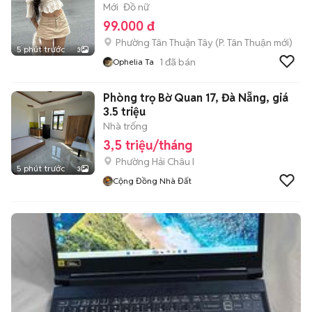
Mới
Đồ nữ
99.000 đ
Phường Tân Thuận Tây
(
P. Tân Thuận
mới)
5 phút trước
3
1
đã bán
Ophelia Ta
Phòng trọ Bờ Quan 17, Đà Nẵng, giá
3.5 triệu
Nhà trống
3,5 triệu/tháng
Phường Hải Châu I
5 phút trước
3
Cộng Đồng Nhà Đất