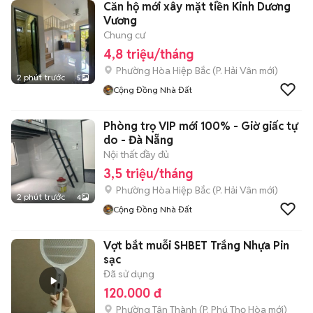
Căn hộ mới xây mặt tiền Kinh Dương
Vương
Chung cư
4,8 triệu/tháng
Phường Hòa Hiệp Bắc
(
P. Hải Vân
mới)
2 phút trước
5
Cộng Đồng Nhà Đất
Phòng trọ VIP mới 100% - Giờ giấc tự
do - Đà Nẵng
Nội thất đầy đủ
3,5 triệu/tháng
Phường Hòa Hiệp Bắc
(
P. Hải Vân
mới)
2 phút trước
4
Cộng Đồng Nhà Đất
Vợt bắt muỗi SHBET Trắng Nhựa Pin
sạc
Đã sử dụng
120.000 đ
Phường Tân Thành
(
P. Phú Thọ Hòa
mới)