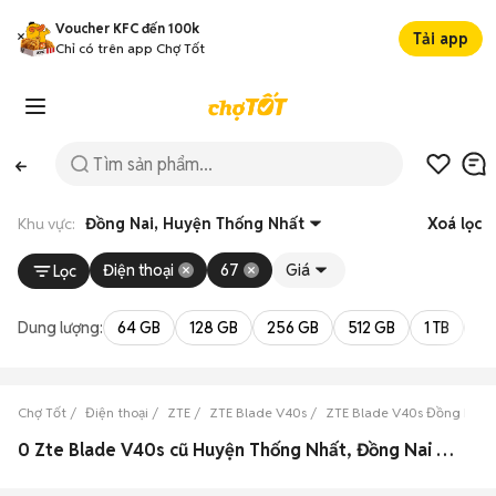
Voucher KFC đến 100k
Tải app
Chỉ có trên app Chợ Tốt
Khu vực:
Đồng Nai, Huyện Thống Nhất
Xoá lọc
Điện thoại
67
Giá
Lọc
Dung lượng:
64 GB
128 GB
256 GB
512 GB
1 TB
2 
Chợ Tốt
Điện thoại
ZTE
ZTE Blade V40s
ZTE Blade V40s Đồng Nai
0 Zte Blade V40s cũ Huyện Thống Nhất, Đồng Nai đẹp