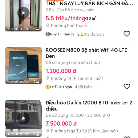
THẤT NGAY LUỸ BÁN BÍCH GẦN ĐẦM
SEN, ĐH VĂN HIẾN
2 PN
Căn hộ dịch vụ, mini
5,5 triệu/tháng
30 m²
Phường Phú Thạnh
4 phút trước
11
5.0
2
đã bán
Nhy HiFriendz
ROOSEE M800 Bộ phát Wifi 4G LTE
Đen
Đã sử dụng (chưa sửa chữa)
1.200.000 đ
Phường 14
(
P. Tân Bình
mới)
4 phút trước
2
L
4
đã bán
Lê Đức Thịnh
Điều hòa Daikin 12000 BTU Inverter 2
chiều
Đã sử dụng
10,000 - 20,000 BTU
7.500.000 đ
Phường Ngã Tư Sở
(
P. Kim Liên
mới)
4 phút trước
2