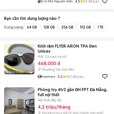
4.5
33
đã bán
E Lê 286 Nguyễn Xiển
Bạn cần tìm
dung lượng
nào ?
Dung lượng:
64 GB
128 GB
256 GB
512 GB
1 TB
2 
Kính râm FLYER ARON TPA Đen
Unisex
Mới
Cả nam và nữ
468.000 đ
Phường Tân Sơn Nhì
4 phút trước
5
5.0
100
đã bán
Rosemary
Phòng trọ 4tr2 gần ĐH FPT Đà Nẵng,
full nội thất
Nội thất đầy đủ
4,2 triệu/tháng
Phường Hoà Hải
(
P. Ngũ Hành Sơn
mới)