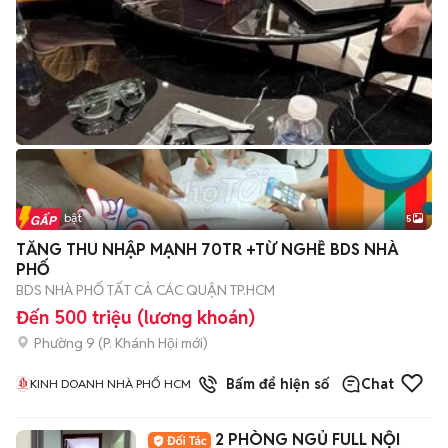
Tin nổi bật
5
TĂNG THU NHẬP MẠNH 70TR +TỪ NGHỀ BDS NHÀ
PHỐ
BDS NHÀ PHỐ TẤT CẢ CÁC QUẬN TP.HCM
Đến 500 triệu (lương khoán)
Phường 9
(
P. Khánh Hội
mới)
1
đã bán
Bấm để hiện số
Chat
KINH DOANH NHÀ PHỐ HCM
2 PHÒNG NGỦ FULL NỘI