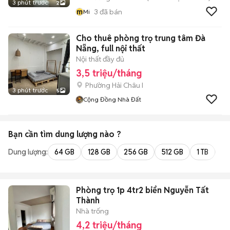
3 phút trước
2
m
3
đã bán
Mi
Cho thuê phòng trọ trung tâm Đà
Nẵng, full nội thất
Nội thất đầy đủ
3,5 triệu/tháng
Phường Hải Châu I
3 phút trước
5
Cộng Đồng Nhà Đất
Bạn cần tìm
dung lượng
nào ?
Dung lượng:
64 GB
128 GB
256 GB
512 GB
1 TB
2 
Phòng trọ 1p 4tr2 biển Nguyễn Tất
Thành
Nhà trống
4,2 triệu/tháng