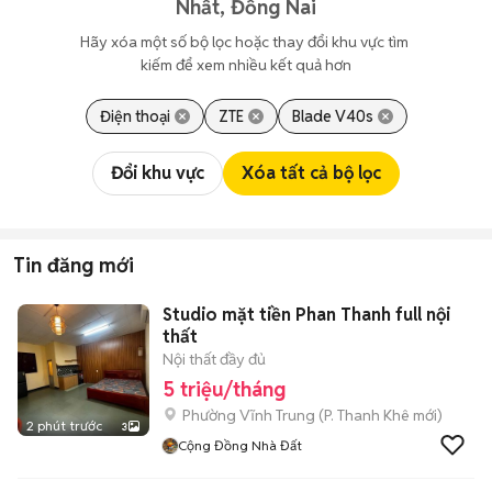
Nhất, Đồng Nai
Hãy xóa một số bộ lọc hoặc thay đổi khu vực tìm 
kiếm để xem nhiều kết quả hơn
Điện thoại
ZTE
Blade V40s
Đổi khu vực
Xóa tất cả bộ lọc
Tin đăng mới
Studio mặt tiền Phan Thanh full nội
thất
Nội thất đầy đủ
5 triệu/tháng
Phường Vĩnh Trung
(
P. Thanh Khê
mới)
2 phút trước
3
Cộng Đồng Nhà Đất