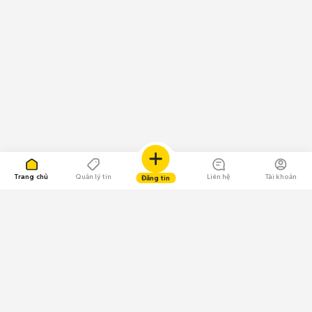
Trang chủ
Quản lý tin
Liên hệ
Tài khoản
Đăng tin
109.000 Bình chọn
Tải ứng dụng Chợ Tốt