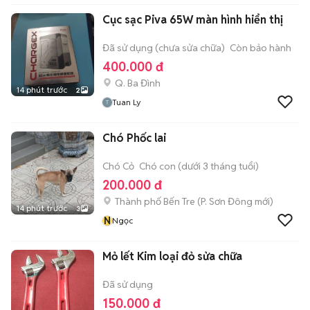
Cục sạc Piva 65W màn hình hiển thị
Đã sử dụng (chưa sửa chữa)
Còn bảo hành
400.000 đ
Q. Ba Đình
14 phút trước
2
Tuan Ly
Chó Phốc lai
Chó Cỏ
Chó con (dưới 3 tháng tuổi)
200.000 đ
Thành phố Bến Tre
(
P. Sơn Đông
mới)
14 phút trước
3
N
Ngọc
Mỏ lết Kim loại đỏ sửa chữa
Đã sử dụng
150.000 đ