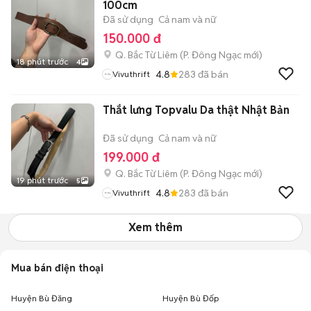
100cm
Đã sử dụng
Cả nam và nữ
150.000 đ
Q. Bắc Từ Liêm
(
P. Đông Ngạc
mới)
18 phút trước
4
4.8
283
đã bán
Vivuthrift
Thắt lưng Topvalu Da thật Nhật Bản
Đã sử dụng
Cả nam và nữ
199.000 đ
Q. Bắc Từ Liêm
(
P. Đông Ngạc
mới)
19 phút trước
5
4.8
283
đã bán
Vivuthrift
Xem thêm
Mua bán điện thoại
Huyện Bù Đăng
Huyện Bù Đốp