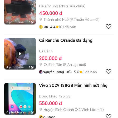
Đã sử dụng (chưa sửa chữa)
450.000 đ
Thành phố Huế
(
P. Thuận Hóa
mới)
3 phút trước
3
l
4.4
101
đã bán
Lân
Cá Ranchu Oranda Đa dạng
Cá Cảnh
200.000 đ
Q. Bình Tân
(
P. An Lạc
mới)
4 phút trước
2
5.0
3
đã bán
Nguyễn Trọng Hiếu
Vivo 2029 128GB Màn hình nứt nhẹ
Dòng khác
128 GB
550.000 đ
Huyện Bình Chánh
(
Xã Vĩnh Lộc
mới)
6 phút trước
1
v
Vu Manh