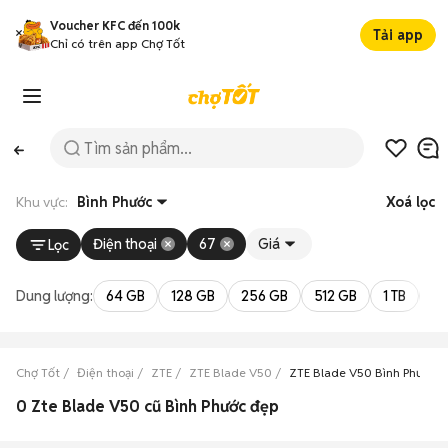
Voucher KFC đến 100k
Tải app
Chỉ có trên app Chợ Tốt
Khu vực:
Bình Phước
Xoá lọc
Điện thoại
67
Giá
Lọc
Dung lượng:
64 GB
128 GB
256 GB
512 GB
1 TB
2 
Chợ Tốt
Điện thoại
ZTE
ZTE Blade V50
ZTE Blade V50 Bình Phước
0 Zte Blade V50 cũ Bình Phước đẹp