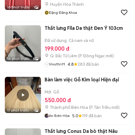
Huyện Hòa Thành
16 phút trước
1
Đ
Đặng Đăng Khoa
Thắt lưng Fila Da thật Đen Ý 103cm
Đã sử dụng
Cả nam và nữ
199.000 đ
Q. Bắc Từ Liêm
(
P. Đông Ngạc
mới)
16 phút trước
5
4.8
283
đã bán
Vivuthrift
Bàn làm việc Gỗ Kim loại Hiện đại
Mới
Gỗ
550.000 đ
Thành phố Biên Hòa
(
P. Tân Triều
mới)
17 phút trước
1
5.0
119
đã bán
An Biên Hòa
Thắt lưng Conus Da bò thật Nâu