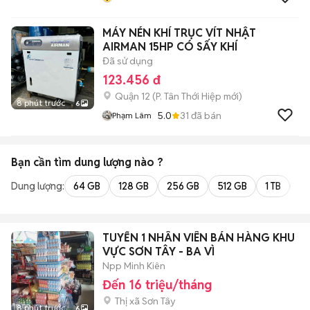
MÁY NÉN KHÍ TRỤC VÍT NHẬT
AIRMAN 15HP CÓ SẤY KHÍ
Đã sử dụng
123.456 đ
Quận 12
(
P. Tân Thới Hiệp
mới)
8 phút trước
6
5.0
31
đã bán
Phạm Lâm
Bạn cần tìm
dung lượng
nào ?
Dung lượng:
64 GB
128 GB
256 GB
512 GB
1 TB
2 
TUYỂN 1 NHÂN VIÊN BÁN HÀNG KHU
VỰC SƠN TÂY - BA VÌ
Npp Minh Kiên
Đến 16 triệu/tháng
Thị xã Sơn Tây
8 phút trước
6