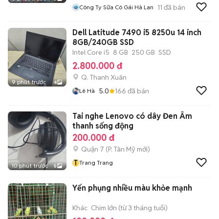
11
đã bán
Công Ty Sữa Cô Gái Hà Lan
Dell Latitude 7490 i5 8250u 14 inch
8GB/240GB SSD
Intel Core i5
8 GB
250 GB
SSD
2.800.000 đ
Q. Thanh Xuân
9 phút trước
4
5.0
166
đã bán
Lê Hà
Tai nghe Lenovo có dây Đen Âm
thanh sống động
200.000 đ
Quận 7
(
P. Tân Mỹ
mới)
T
Trang Trang
10 phút trước
5
Yến phụng nhiều màu khỏe mạnh
Khác
Chim lớn (từ 3 tháng tuổi)