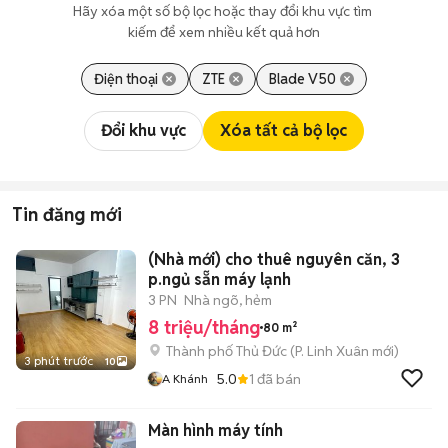
Hãy xóa một số bộ lọc hoặc thay đổi khu vực tìm 
kiếm để xem nhiều kết quả hơn
Điện thoại
ZTE
Blade V50
Đổi khu vực
Xóa tất cả bộ lọc
Tin đăng mới
(Nhà mới) cho thuê nguyên căn, 3
p.ngủ sẵn máy lạnh
3 PN
Nhà ngõ, hẻm
8 triệu/tháng
80 m²
Thành phố Thủ Đức
(
P. Linh Xuân
mới)
3 phút trước
10
5.0
1
đã bán
A Khánh
Màn hình máy tính