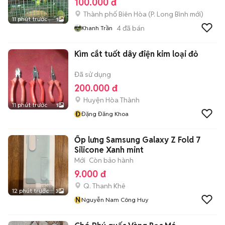
100.000 đ
Thành phố Biên Hòa
(
P. Long Bình
mới)
11 phút trước
1
4
đã bán
Khanh Trần
Kìm cắt tuốt dây điện kim loại đỏ
Đã sử dụng
200.000 đ
Huyện Hòa Thành
11 phút trước
1
Đ
Đặng Đăng Khoa
Ốp lưng Samsung Galaxy Z Fold 7
Silicone Xanh mint
Mới
Còn bảo hành
9.000 đ
Q. Thanh Khê
12 phút trước
3
N
Nguyễn Nam Công Huy