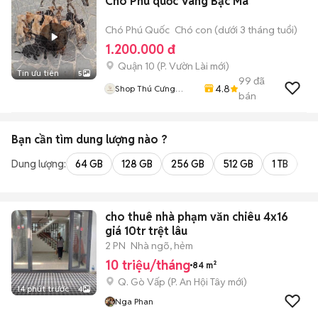
Chó Phú quốc Vàng Bạc Má
Chó Phú Quốc
Chó con (dưới 3 tháng tuổi)
1.200.000 đ
Quận 10
(
P. Vườn Lài
mới)
Tin ưu tiên
5
99
đã
4.8
Shop Thú Cưng
bán
PenTa
Bạn cần tìm
dung lượng
nào ?
Dung lượng:
64 GB
128 GB
256 GB
512 GB
1 TB
2 
cho thuê nhà phạm văn chiêu 4x16
giá 10tr trệt lâu
2 PN
Nhà ngõ, hẻm
10 triệu/tháng
84 m²
Q. Gò Vấp
(
P. An Hội Tây
mới)
14 phút trước
4
Nga Phan