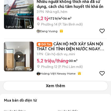
Nhiều người không thích nhà đã sử
dụng, cách chủ tâm huyết thì khá ổn
3 PN
Nhà ngõ, hẻm
6,2 tỷ
172 tr/m²
36 m²
Phường 14
(
P. Tân Bình
mới)
1 phút trước
8
Dang Vuong
CĂN HỘ MỚI XÂY SẴN NỘI
THẤT CHỈ TÍNH ĐIỆN NƯỚC NGAY
HẬU GIANG - QUẬN 6
1 PN
Căn hộ dịch vụ, mini
5,2 triệu/tháng
30 m²
Phường 12
(
P. Phú Lâm
mới)
1 phút trước
11
Hoàng Việt Neway Home
Xem thêm
Mua bán đồ điện tử