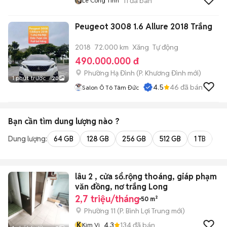
11
đã bán
Lê Công Tính
Peugeot 3008 1.6 Allure 2018 Trắng
2018
72.000 km
Xăng
Tự động
490.000.000 đ
Phường Hạ Đình
(
P. Khương Đình
mới)
1 phút trước
20
4.5
46
đã bán
Salon Ô Tô Tâm Đức
Bạn cần tìm
dung lượng
nào ?
Dung lượng:
64 GB
128 GB
256 GB
512 GB
1 TB
2 
lâu 2 , cửa sổ.rộng thoáng, giáp phạm
văn đồng, nơ trắng Long
2,7 triệu/tháng
50 m²
Phường 11
(
P. Bình Lợi Trung
mới)
K
4.3
134
đã bán
Kim Vi