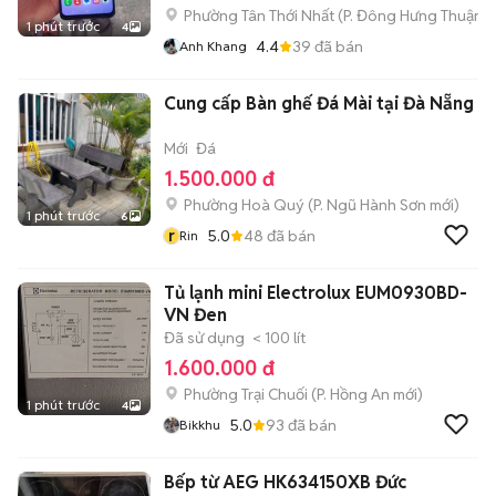
Phường Tân Thới Nhất
(
P. Đông Hưng Thuận
m
1 phút trước
4
4.4
39
đã bán
Anh Khang
Cung cấp Bàn ghế Đá Mài tại Đà Nẵng
Mới
Đá
1.500.000 đ
Phường Hoà Quý
(
P. Ngũ Hành Sơn
mới)
1 phút trước
6
r
5.0
48
đã bán
Rin
Tủ lạnh mini Electrolux EUM0930BD-
VN Đen
Đã sử dụng
< 100 lít
1.600.000 đ
Phường Trại Chuối
(
P. Hồng An
mới)
1 phút trước
4
5.0
93
đã bán
Bikkhu
Bếp từ AEG HK634150XB Đức