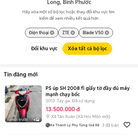
Long, Bình Phước
Hãy xóa một số bộ lọc hoặc thay đổi khu vực tìm 
kiếm để xem nhiều kết quả hơn
Điện thoại
ZTE
Blade V50
Đổi khu vực
Xóa tất cả bộ lọc
Tin đăng mới
PS úp SH 2008 fi giấy tờ đầy đủ máy
mạnh chạy bốc
2013
Tay ga
Đã sử dụng
13.500.000 đ
Xã Tân Xuân
(
Xã Hóc Môn
mới)
1 phút trước
6
3
đã bán
Xe Thanh Lý Phụ Tùng Giá Rẻ