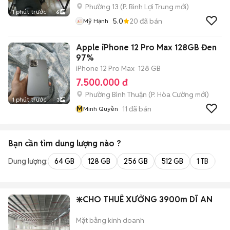
Phường 13
(
P. Bình Lợi Trung
mới)
1 phút trước
6
5.0
20
đã bán
Mỹ Hạnh
Apple iPhone 12 Pro Max 128GB Đen
97%
iPhone 12 Pro Max
128 GB
7.500.000 đ
Phường Bình Thuận
(
P. Hòa Cường
mới)
1 phút trước
3
M
11
đã bán
Minh Quyền
Bạn cần tìm
dung lượng
nào ?
Dung lượng:
64 GB
128 GB
256 GB
512 GB
1 TB
2 
❇️CHO THUÊ XƯỞNG 3900m DĨ AN
Mặt bằng kinh doanh