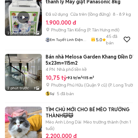
thanh lý Máy giặt Panasonic 8kg
Đã sử dụng
Cửa trên (lồng đứng)
8 - 8.9 kg
1.900.000 đ
Phường Tân Kiểng
(
P. Tân Hưng
mới)
2 phút trước
5
45
đã
5.0
Em Tuyết Linh Điện
bán
Lạnh ST
Bán nhà Melosa Garden Khang Điền DT
5x23m=115m2
4 PN
Nhà phố liền kề
10,75 tỷ
93 tr/m²
115 m²
Phường Phú Hữu (Quận 9 cũ)
(
P. Long Trường
2 phút trước
7
S
5
đã bán
Sự
TÌM CHỦ MỚI CHO BÉ MÈO TRƯỞNG
THÀNH🐱🐱
Mèo Anh Lông Dài
Mèo trưởng thành (hơn 1
tuổi)
2.200.000 đ