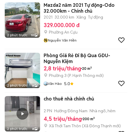
Mazda2 năm 2021 Tự động-Odo
32.000km - Chính chủ
2021
32.000 km
Xăng
Tự động
329.000.000 đ
Phường An Cựu
2 phút trước
10
N
Nguyễn Văn Hiền
Phòng Giá Rẻ Đi Bộ Qua GDU-
Nguyễn Kiệm
2,8 triệu/tháng
20 m²
Phường 3
(
P. Hạnh Thông
mới)
5.0
Văn Hào
2 phút trước
8
cho thuê nhà chính chủ
2 PN
Hướng Đông Nam
Nhà ngõ, hẻm
4,5 triệu/tháng
200 m²
Xã Thới Tam Thôn
(
Xã Đông Thạnh
mới)
2 phút trước
8