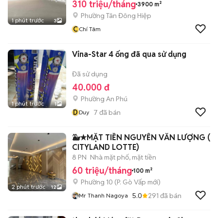
310 triệu/tháng
3900 m²
Phường Tân Đông Hiệp
1 phút trước
3
C
Chí Tâm
Vina-Star 4 ống đã qua sử dụng
Đã sử dụng
40.000 đ
Phường An Phú
1 phút trước
1
D
7
đã bán
Duy
🐳★MẶT TIỀN NGUYỄN VĂN LƯỢNG (
CITYLAND LOTTE)
8 PN
Nhà mặt phố, mặt tiền
60 triệu/tháng
100 m²
Phường 10
(
P. Gò Vấp
mới)
2 phút trước
12
5.0
291
đã bán
Mr Thanh Nagoya