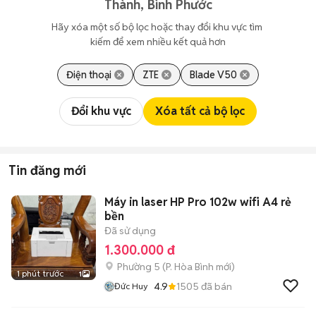
Thành, Bình Phước
Hãy xóa một số bộ lọc hoặc thay đổi khu vực tìm 
kiếm để xem nhiều kết quả hơn
Điện thoại
ZTE
Blade V50
Đổi khu vực
Xóa tất cả bộ lọc
Tin đăng mới
Máy in laser HP Pro 102w wifi A4 rẻ
bền
Đã sử dụng
1.300.000 đ
Phường 5
(
P. Hòa Bình
mới)
1 phút trước
1
4.9
1505
đã bán
Đức Huy