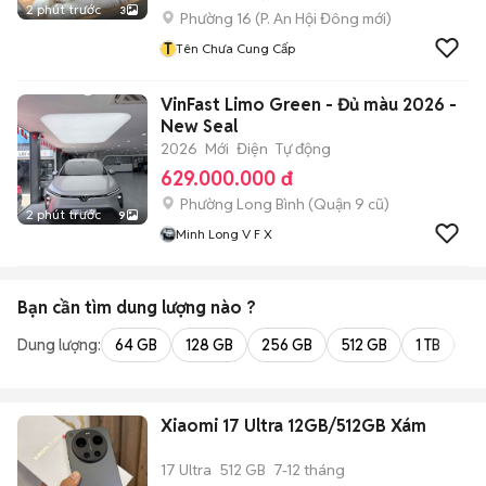
2 phút trước
3
Phường 16
(
P. An Hội Đông
mới)
T
Tên Chưa Cung Cấp
VinFast Limo Green - Đủ màu 2026 -
New Seal
2026
Mới
Điện
Tự động
629.000.000 đ
Phường Long Bình (Quận 9 cũ)
2 phút trước
9
Minh Long V F X
Bạn cần tìm
dung lượng
nào ?
Dung lượng:
64 GB
128 GB
256 GB
512 GB
1 TB
2 
Xiaomi 17 Ultra 12GB/512GB Xám
17 Ultra
512 GB
7-12 tháng