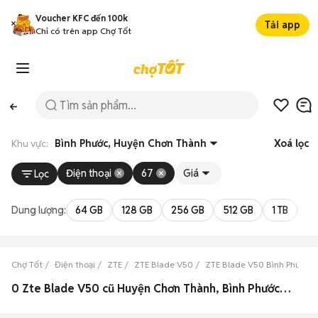
Voucher KFC đến 100k
Tải app
Chỉ có trên app Chợ Tốt
Khu vực:
Bình Phước, Huyện Chơn Thành
Xoá lọc
Điện thoại
67
Giá
Lọc
Dung lượng:
64 GB
128 GB
256 GB
512 GB
1 TB
2 
Chợ Tốt
Điện thoại
ZTE
ZTE Blade V50
ZTE Blade V50 Bình Phước
0 Zte Blade V50 cũ Huyện Chơn Thành, Bình Phước đẹp