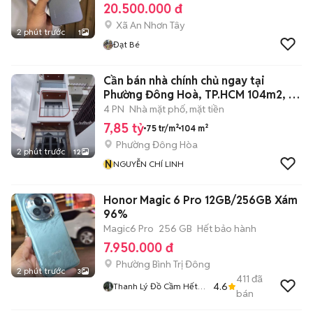
20.500.000 đ
Xã An Nhơn Tây
2 phút trước
1
Đạt Bé
Cần bán nhà chính chủ ngay tại
Phường Đông Hoà, TP.HCM 104m2, 7
tỷ 850
4 PN
Nhà mặt phố, mặt tiền
7,85 tỷ
75 tr/m²
104 m²
Phường Đông Hòa
2 phút trước
12
N
NGUYỄN CHÍ LINH
Honor Magic 6 Pro 12GB/256GB Xám
96%
Magic6 Pro
256 GB
Hết bảo hành
7.950.000 đ
Phường Bình Trị Đông
2 phút trước
3
411
đã
4.6
Thanh Lý Đồ Cầm Hết
bán
Hạn