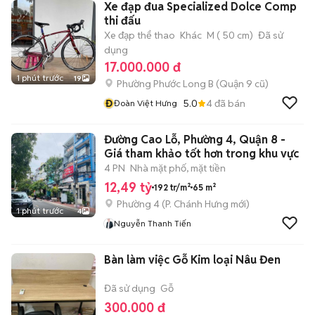
Xe đạp đua Specialized Dolce Comp
thi đấu
Xe đạp thể thao
Khác
M ( 50 cm)
Đã sử
dụng
17.000.000 đ
1 phút trước
19
Phường Phước Long B (Quận 9 cũ)
Đ
5.0
4
đã bán
Đoàn Việt Hưng
Đường Cao Lỗ, Phường 4, Quận 8 -
Giá tham khảo tốt hơn trong khu vực
4 PN
Nhà mặt phố, mặt tiền
12,49 tỷ
192 tr/m²
65 m²
Phường 4
(
P. Chánh Hưng
mới)
1 phút trước
4
Nguyễn Thanh Tiến
Bàn làm việc Gỗ Kim loại Nâu Đen
Đã sử dụng
Gỗ
300.000 đ