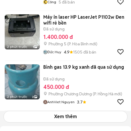
C
5
đã bán
Công
Máy in laser HP LaserJet P1102w Đen
wifi rẻ bền
Đã sử dụng
1.400.000 đ
Phường 5
(
P. Hòa Bình
mới)
2 phút trước
1
4.9
1505
đã bán
Đức Huy
Bình gas 13.9 kg xanh đã qua sử dụng
Đã sử dụng
450.000 đ
Phường Chương Dương
(
P. Hồng Hà
mới)
2 phút trước
2
3.7
AnhViet Nguyen
Xem thêm