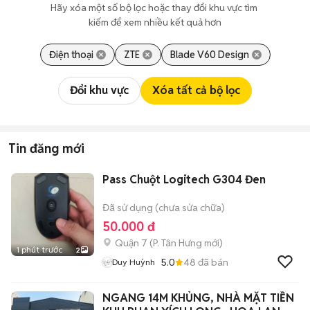
Hãy xóa một số bộ lọc hoặc thay đổi khu vực tìm 
kiếm để xem nhiều kết quả hơn
Điện thoại
ZTE
Blade V60 Design
Đổi khu vực
Xóa tất cả bộ lọc
Tin đăng mới
Pass Chuột Logitech G304 Đen
Đã sử dụng (chưa sửa chữa)
50.000 đ
Quận 7
(
P. Tân Hưng
mới)
1 phút trước
2
5.0
48
đã bán
Duy Huỳnh
NGANG 14M KHỦNG, NHÀ MẶT TIỀN