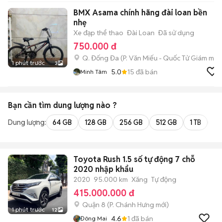
BMX Asama chính hãng đài loan bền
nhẹ
Xe đạp thể thao
Đài Loan
Đã sử dụng
750.000 đ
Q. Đống Đa
(
P. Văn Miếu - Quốc Tử Giám
mới)
1 phút trước
3
5.0
15
đã bán
Minh Tâm
Bạn cần tìm
dung lượng
nào ?
Dung lượng:
64 GB
128 GB
256 GB
512 GB
1 TB
2 
Toyota Rush 1.5 số tự động 7 chỗ
2020 nhập khẩu
2020
95.000 km
Xăng
Tự động
415.000.000 đ
Quận 8
(
P. Chánh Hưng
mới)
1 phút trước
12
4.6
1
đã bán
Đông Mai