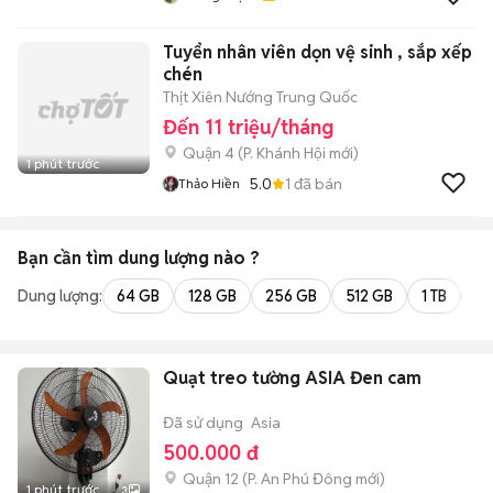
Tuyển nhân viên dọn vệ sinh , sắp xếp
chén
Thịt Xiên Nướng Trung Quốc
Đến 11 triệu/tháng
Quận 4
(
P. Khánh Hội
mới)
1 phút trước
5.0
1
đã bán
Thảo Hiền
Bạn cần tìm
dung lượng
nào ?
Dung lượng:
64 GB
128 GB
256 GB
512 GB
1 TB
2 
Quạt treo tường ASIA Đen cam
Đã sử dụng
Asia
500.000 đ
Quận 12
(
P. An Phú Đông
mới)
1 phút trước
3