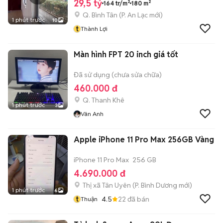
29,5 tỷ
164 tr/m²
180 m²
Q. Bình Tân
(
P. An Lạc
mới)
1 phút trước
10
t
Thành Lợi
Màn hình FPT 20 inch giá tốt
Đã sử dụng (chưa sửa chữa)
460.000 đ
Q. Thanh Khê
1 phút trước
3
Vân Anh
Apple iPhone 11 Pro Max 256GB Vàng
iPhone 11 Pro Max
256 GB
4.690.000 đ
Thị xã Tân Uyên
(
P. Bình Dương
mới)
1 phút trước
6
t
4.5
22
đã bán
Thuận