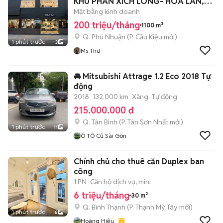
KHU PHAN XÍCH LONG- HOA LAN,
PHÚ NHUẬN
Mặt bằng kinh doanh
200 triệu/tháng
1100 m²
Q. Phú Nhuận
(
P. Cầu Kiệu
mới)
1 phút trước
3
Ms Thư
🚘 Mitsubishi Attrage 1.2 Eco 2018 Tự
động
2018
132.000 km
Xăng
Tự động
215.000.000 đ
Q. Tân Bình
(
P. Tân Sơn Nhất
mới)
1 phút trước
11
Ô TÔ Cũ Sài Gòn
Chính chủ cho thuê căn Duplex ban
công
1 PN
Căn hộ dịch vụ, mini
6 triệu/tháng
30 m²
Q. Bình Thạnh
(
P. Thạnh Mỹ Tây
mới)
1 phút trước
6
Hoàng Hiệu