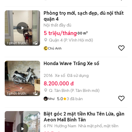
Phòng trọ mới, sạch đẹp, đủ nội thất
quận 4
Nội thất đầy đủ
5 triệu/tháng
30 m²
Quận 4
(
P. Vĩnh Hội
mới)
1 phút trước
3
C
Chú Anh
Honda Wave Trắng Xe số
2016
Xe số
Đã sử dụng
8.200.000 đ
Q. Tân Bình
(
P. Tân Bình
mới)
1 phút trước
1
5.0
3
đã bán
Như
Biệt góc 2 mặt tiền Khu Tên Lửa, gần
Aeon Mall Bình Tân
6 PN
Hướng Nam
Nhà mặt phố, mặt tiền