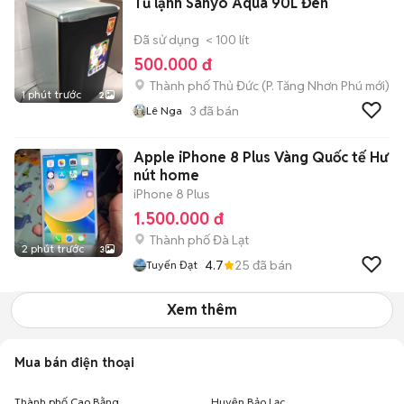
Tủ lạnh Sanyo Aqua 90L Đen
Đã sử dụng
< 100 lít
500.000 đ
Thành phố Thủ Đức
(
P. Tăng Nhơn Phú
mới)
1 phút trước
2
3
đã bán
Lê Nga
Apple iPhone 8 Plus Vàng Quốc tế Hư
nút home
iPhone 8 Plus
1.500.000 đ
Thành phố Đà Lạt
2 phút trước
3
4.7
25
đã bán
Tuyến Đạt
Xem thêm
Mua bán điện thoại
Thành phố Cao Bằng
Huyện Bảo Lạc