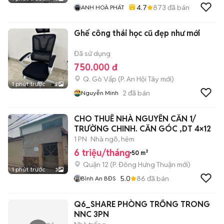
4.7
873
đã bán
ANH HOÀ PHÁT
Ghế công thái học cũ đẹp như mới
Đã sử dụng
750.000 đ
Q. Gò Vấp
(
P. An Hội Tây
mới)
1 phút trước
2
2
đã bán
Nguyễn Minh
CHO THUÊ NHÀ NGUYÊN CĂN 1/
TRƯỜNG CHINH. CĂN GÓC ,DT 4×12
1 PN
Nhà ngõ, hẻm
6 triệu/tháng
50 m²
Quận 12
(
P. Đông Hưng Thuận
mới)
1 phút trước
3
5.0
86
đã bán
Bình An BĐS
Q6_SHARE PHÒNG TRỐNG TRONG
NNC 3PN