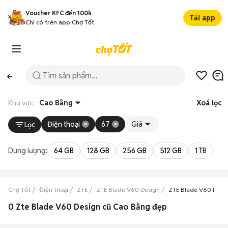
Voucher KFC đến 100k
Tải app
Chỉ có trên app Chợ Tốt
Khu vực:
Cao Bằng
Xoá lọc
Điện thoại
67
Giá
Lọc
Dung lượng:
64 GB
128 GB
256 GB
512 GB
1 TB
2 
Chợ Tốt
Điện thoại
ZTE
ZTE Blade V60 Design
ZTE Blade V60 Desi
0 Zte Blade V60 Design cũ Cao Bằng đẹp