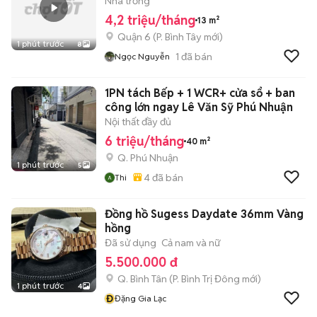
Nhà trống
4,2 triệu/tháng
13 m²
Quận 6
(
P. Bình Tây
mới)
1 phút trước
8
1
đã bán
Ngọc Nguyễn
1PN tách Bếp + 1 WCR+ cửa sổ + ban
công lớn ngay Lê Văn Sỹ Phú Nhuận
Nội thất đầy đủ
6 triệu/tháng
40 m²
Q. Phú Nhuận
1 phút trước
5
4
đã bán
Thi
Đồng hồ Sugess Daydate 36mm Vàng
hồng
Đã sử dụng
Cả nam và nữ
5.500.000 đ
Q. Bình Tân
(
P. Bình Trị Đông
mới)
1 phút trước
4
Đ
Đặng Gia Lạc