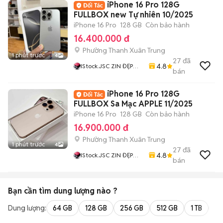
iPhone 16 Pro 128G
FULLBOX new Tự nhiên 10/2025
iPhone 16 Pro
128 GB
Còn bảo hành
16.400.000 đ
Phường Thanh Xuân Trung
1 phút trước
4
27
đã
4.8
IStock.JSC ZIN ĐẸP
bán
CHẤT Giá Rẻ Nhất
iPhone 16 Pro 128G
FULLBOX Sa Mạc APPLE 11/2025
iPhone 16 Pro
128 GB
Còn bảo hành
16.900.000 đ
Phường Thanh Xuân Trung
1 phút trước
4
27
đã
4.8
IStock.JSC ZIN ĐẸP
bán
CHẤT Giá Rẻ Nhất
Bạn cần tìm
dung lượng
nào ?
Dung lượng:
64 GB
128 GB
256 GB
512 GB
1 TB
2 