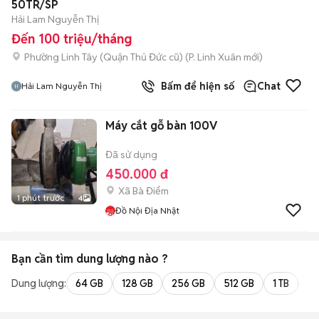
50TR/SP
Hải Lam Nguyễn Thị
Đến 100 triệu/tháng
Phường Linh Tây (Quận Thủ Đức cũ)
(
P. Linh Xuân
mới)
Bấm để hiện số
Chat
Hải Lam Nguyễn Thị
Máy cắt gỗ bàn 100V
Đã sử dụng
450.000 đ
Xã Bà Điểm
1 phút trước
4
Đồ Nội Địa Nhật
Bạn cần tìm
dung lượng
nào ?
Dung lượng:
64 GB
128 GB
256 GB
512 GB
1 TB
2 