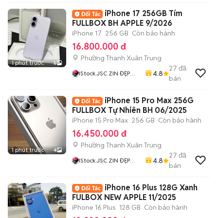
iPhone 17 256GB Tím
FULLBOX BH APPLE 9/2026
iPhone 17
256 GB
Còn bảo hành
16.800.000 đ
Phường Thanh Xuân Trung
1 phút trước
5
27
đã
4.8
IStock.JSC ZIN ĐẸP
bán
CHẤT Giá Rẻ Nhất
iPhone 15 Pro Max 256G
FULLBOX Tự Nhiên BH 06/2025
iPhone 15 Pro Max
256 GB
Còn bảo hành
16.450.000 đ
Phường Thanh Xuân Trung
1 phút trước
4
27
đã
4.8
IStock.JSC ZIN ĐẸP
bán
CHẤT Giá Rẻ Nhất
iPhone 16 Plus 128G Xanh
FULBOX NEW APPLE 11/2025
iPhone 16 Plus
128 GB
Còn bảo hành