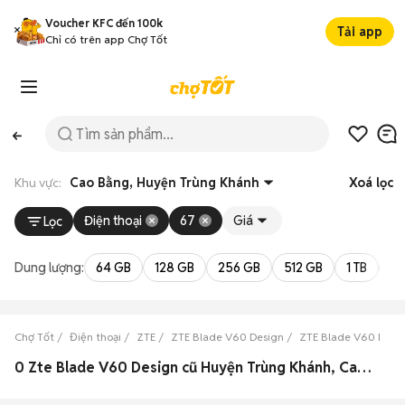
Voucher KFC đến 100k
Tải app
Chỉ có trên app Chợ Tốt
Khu vực:
Cao Bằng, Huyện Trùng Khánh
Xoá lọc
Điện thoại
67
Giá
Lọc
Dung lượng:
64 GB
128 GB
256 GB
512 GB
1 TB
2 
Chợ Tốt
Điện thoại
ZTE
ZTE Blade V60 Design
ZTE Blade V60 Desi
0 Zte Blade V60 Design cũ Huyện Trùng Khánh, Cao Bằng đẹp