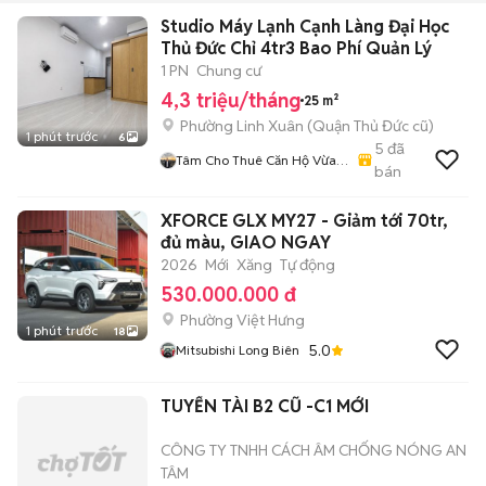
Studio Máy Lạnh Cạnh Làng Đại Học
Thủ Đức Chỉ 4tr3 Bao Phí Quản Lý
1 PN
Chung cư
4,3 triệu/tháng
25 m²
Phường Linh Xuân (Quận Thủ Đức cũ)
1 phút trước
6
5
đã
Tâm Cho Thuê Căn Hộ Vừa
bán
Túi Tiền
XFORCE GLX MY27 - Giảm tới 70tr,
đủ màu, GIAO NGAY
2026
Mới
Xăng
Tự động
530.000.000 đ
Phường Việt Hưng
1 phút trước
18
5.0
Mitsubishi Long Biên
TUYỂN TÀI B2 CŨ -C1 MỚI
CÔNG TY TNHH CÁCH ÂM CHỐNG NÓNG AN
TÂM