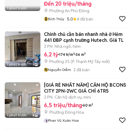
Đến 20 triệu/tháng
1 phút trước
Phường An Phú Đông
B
5.0
4
đã bán
Bích Thủy
Chính chủ cần bán nhanh nhà ở Hẻm
441 ĐBP cạnh trường Hutech. Giá TL
2 PN
Nhà ngõ, hẻm
6,2 tỷ
174 tr/m²
36 m²
Phường 25
(
P. Thạnh Mỹ Tây
mới)
1 phút trước
3
N
2
đã bán
Nguyễn Diễm
[GIÁ RẺ NHẤT NĂM] CĂN HỘ BCONS
CITY 2PN-2WC GIÁ CHỈ 6TR5
2 PN
Căn hộ dịch vụ, mini
6,5 triệu/tháng
60 m²
Phường Đông Hòa
1 phút trước
8
Phan Vũ Xuân Hoa