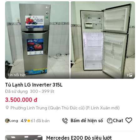
Tin nổi bật
2
Tủ Lạnh LG Inverter 315L
Đã sử dụng
300 - 399 lít
3.500.000 đ
Phường Linh Trung (Quận Thủ Đức cũ)
(
P. Linh Xuân
mới)
4.9
61
đã bán
Bấm để hiện số
Chat
Long
Mercedes E200 Đỏ siêu lướt