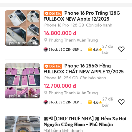
iPhone 16 Pro Trắng 128G
FULLBOX NEW Apple 12/2025
iPhone 16 Pro
128 GB
Còn bảo hành
16.800.000 đ
Phường Thanh Xuân Trung
1 phút trước
4
27
đã
4.8
IStock.JSC ZIN ĐẸP
bán
CHẤT Giá Rẻ Nhất
iPhone 16 256G Hồng
FULLBOX CHẤT NEW APPLE 12/2025
iPhone 16
256 GB
Còn bảo hành
12.700.000 đ
Phường Thanh Xuân Trung
1 phút trước
4
27
đã
4.8
IStock.JSC ZIN ĐẸP
bán
CHẤT Giá Rẻ Nhất
🎀📢 [𝐂𝐇𝐎 𝐓𝐇𝐔Ê 𝐍𝐇À] 🎀 𝐇ẻ𝐦 𝐗𝐞 𝐇ơ𝐢
𝐍𝐠𝐮𝐲ễ𝐧 𝐂ô𝐧𝐠 𝐇𝐨𝐚𝐧 - 𝐏𝐡ú 𝐍𝐡𝐮ậ𝐧
Mặt bằng kinh doanh