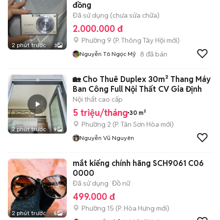
đồng
Đã sử dụng (chưa sửa chữa)
2.000.000 đ
Phường 9
(
P. Thông Tây Hội
mới)
2 phút trước
3
8
đã bán
Nguyễn Tô Ngọc Mỹ
🏡 Cho Thuê Duplex 30m² Thang Máy
Ban Công Full Nội Thất CV Gia Định
Nội thất cao cấp
5 triệu/tháng
30 m²
Phường 2
(
P. Tân Sơn Hòa
mới)
2 phút trước
9
Nguyễn Vũ Nguyên
mắt kiếng chính hãng SCH9061 C06
0000
Đã sử dụng
Đồ nữ
499.000 đ
Phường 15
(
P. Hòa Hưng
mới)
2 phút trước
5