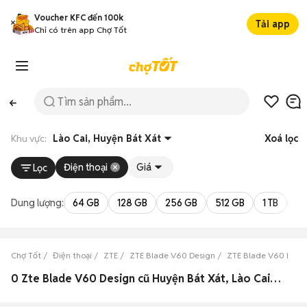
Voucher KFC đến 100k
Tải app
Chỉ có trên app Chợ Tốt
Khu vực:
Lào Cai, Huyện Bát Xát
Xoá lọc
Điện thoại
Giá
Lọc
Dung lượng:
64 GB
128 GB
256 GB
512 GB
1 TB
2 
Chợ Tốt
Điện thoại
ZTE
ZTE Blade V60 Design
ZTE Blade V60 Desig
0 Zte Blade V60 Design cũ Huyện Bát Xát, Lào Cai đẹp