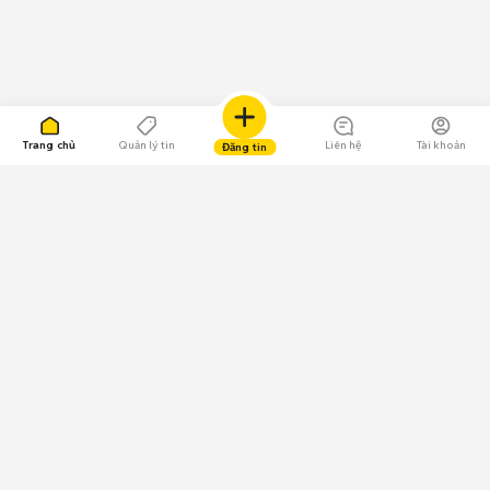
Trang chủ
Quản lý tin
Liên hệ
Tài khoản
Đăng tin
109.000 Bình chọn
Tải ứng dụng Chợ Tốt
Về Chợ Tốt
Quy chế sàn
Chính sách bảo mật
Giải quyết tranh chấp
CÔNG TY TNHH CHỢ TỐT - Người đại diện theo pháp luật:
Nguyễn Trọng Tấn; GPDKKD: 0312120782 do Sở KH & ĐT TP.HCM cấp ngày