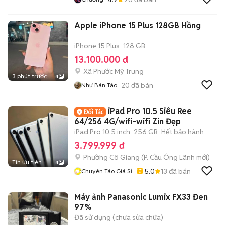
Apple iPhone 15 Plus 128GB Hồng
iPhone 15 Plus
128 GB
13.100.000 đ
Xã Phước Mỹ Trung
3 phút trước
4
20
đã bán
Như Bán Táo
iPad Pro 10.5 Siêu Ree
64/256 4G/wifi-wifi Zin Đẹp
iPad Pro 10.5 inch
256 GB
Hết bảo hành
3.799.999 đ
Phường Cô Giang
(
P. Cầu Ông Lãnh
mới)
Tin ưu tiên
4
5.0
13
đã bán
Chuyên Táo Giá Sỉ
Máy ảnh Panasonic Lumix FX33 Đen
97%
Đã sử dụng (chưa sửa chữa)