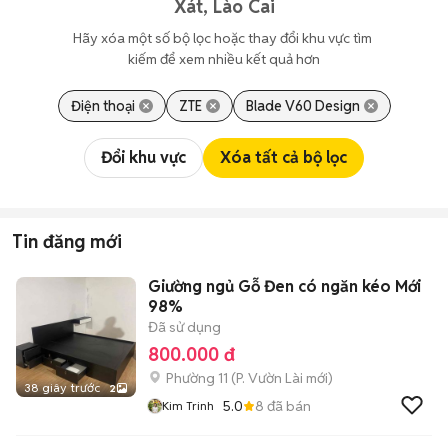
Xát, Lào Cai
Hãy xóa một số bộ lọc hoặc thay đổi khu vực tìm 
kiếm để xem nhiều kết quả hơn
Điện thoại
ZTE
Blade V60 Design
Đổi khu vực
Xóa tất cả bộ lọc
Tin đăng mới
Giường ngủ Gỗ Đen có ngăn kéo Mới
98%
Đã sử dụng
800.000 đ
Phường 11
(
P. Vườn Lài
mới)
38 giây trước
2
5.0
8
đã bán
Kim Trinh