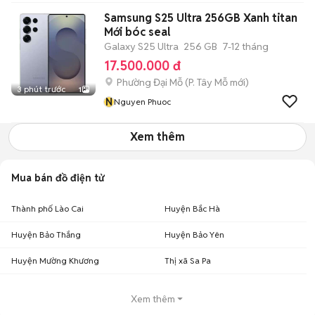
Samsung S25 Ultra 256GB Xanh titan
Mới bóc seal
Galaxy S25 Ultra
256 GB
7-12 tháng
17.500.000 đ
Phường Đại Mỗ
(
P. Tây Mỗ
mới)
3 phút trước
1
N
Nguyen Phuoc
Xem thêm
Mua bán đồ điện tử
Thành phố Lào Cai
Huyện Bắc Hà
Huyện Bảo Thắng
Huyện Bảo Yên
Huyện Mường Khương
Thị xã Sa Pa
Xem thêm