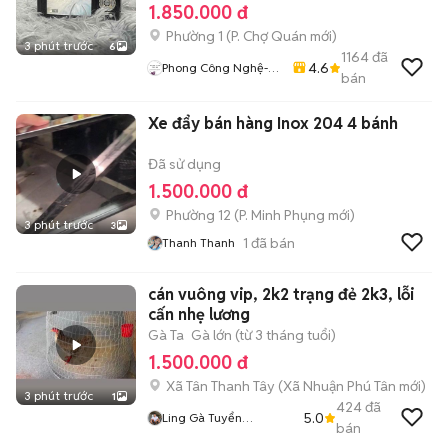
1.850.000 đ
Phường 1
(
P. Chợ Quán
mới)
3 phút trước
6
1164
đã
4.6
Phong Công Nghệ-
bán
TienTranMobile
Xe đẩy bán hàng Inox 204 4 bánh
Đã sử dụng
1.500.000 đ
Phường 12
(
P. Minh Phụng
mới)
3 phút trước
3
1
đã bán
Thanh Thanh
cán vuông vip, 2k2 trạng đẻ 2k3, lỗi
cấn nhẹ lương
Gà Ta
Gà lớn (từ 3 tháng tuổi)
1.500.000 đ
Xã Tân Thanh Tây
(
Xã Nhuận Phú Tân
mới)
3 phút trước
1
424
đã
5.0
Ling Gà Tuyển
bán
Linggatuyen