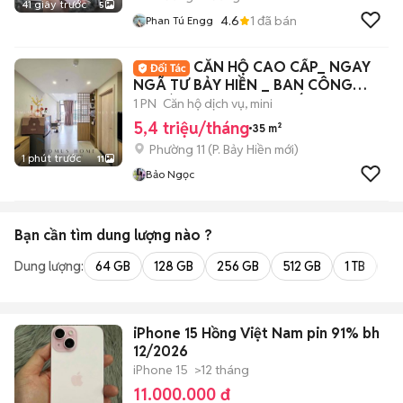
41 giây trước
5
4.6
1
đã bán
Phan Tú Engg
CĂN HỘ CAO CẤP_ NGAY
NGÃ TƯ BẢY HIỀN _ BAN CÔNG
THOÁNG_ FULL NỘI THẤT
1 PN
Căn hộ dịch vụ, mini
5,4 triệu/tháng
35 m²
Phường 11
(
P. Bảy Hiền
mới)
1 phút trước
11
Bảo Ngọc
Bạn cần tìm
dung lượng
nào ?
Dung lượng:
64 GB
128 GB
256 GB
512 GB
1 TB
2 
iPhone 15 Hồng Việt Nam pin 91% bh
12/2026
iPhone 15
>12 tháng
11.000.000 đ