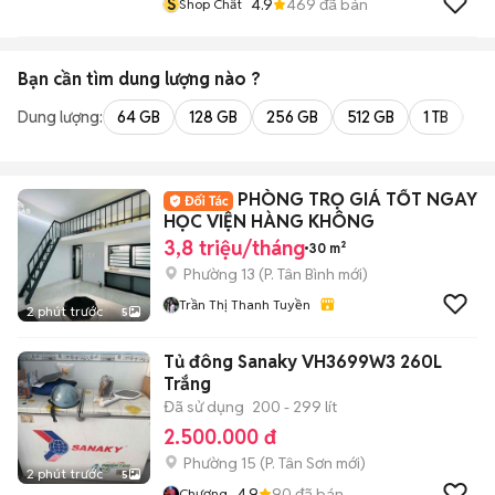
S
4.9
469
đã bán
Shop Chất
Bạn cần tìm
dung lượng
nào ?
Dung lượng:
64 GB
128 GB
256 GB
512 GB
1 TB
2 
PHÒNG TRỌ GIÁ TỐT NGAY
HỌC VIỆN HÀNG KHÔNG
3,8 triệu/tháng
30 m²
Phường 13
(
P. Tân Bình
mới)
Trần Thị Thanh Tuyền
2 phút trước
5
Tủ đông Sanaky VH3699W3 260L
Trắng
Đã sử dụng
200 - 299 lít
2.500.000 đ
Phường 15
(
P. Tân Sơn
mới)
2 phút trước
5
4.9
90
đã bán
Chương