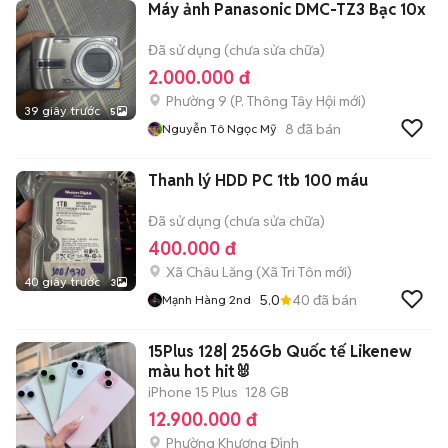
Máy ảnh Panasonic DMC-TZ3 Bạc 10x
Đã sử dụng (chưa sửa chữa)
2.000.000 đ
Phường 9
(
P. Thông Tây Hội
mới)
39 giây trước
5
8
đã bán
Nguyễn Tô Ngọc Mỹ
Thanh lý HDD PC 1tb 100 máu
Đã sử dụng (chưa sửa chữa)
400.000 đ
Xã Châu Lăng
(
Xã Tri Tôn
mới)
40 giây trước
3
5.0
40
đã bán
Mạnh Hàng 2nd
15Plus 128| 256Gb Quốc tế Likenew
màu hot hit🐰
iPhone 15 Plus
128 GB
12.900.000 đ
Phường Khương Đình