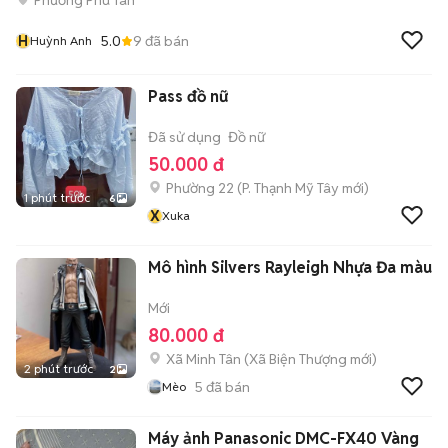
H
5.0
9
đã bán
Huỳnh Anh
Pass đồ nữ
Đã sử dụng
Đồ nữ
50.000 đ
Phường 22
(
P. Thạnh Mỹ Tây
mới)
1 phút trước
6
X
Xuka
Mô hình Silvers Rayleigh Nhựa Đa màu
Mới
80.000 đ
Xã Minh Tân
(
Xã Biện Thượng
mới)
2 phút trước
2
5
đã bán
Mèo
Máy ảnh Panasonic DMC-FX40 Vàng