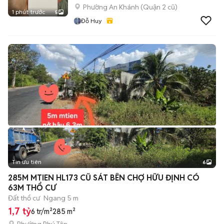
Phường An Khánh (Quận 2 cũ)
1 phút trước
5
Đỗ Huy
Tin ưu tiên
6
+
2
285M MTIEN HL173 CŨ SÁT BÊN CHỢ HỮU ĐỊNH CÓ
63M THỔ CƯ
Đất thổ cư
Ngang 5 m
1,7 tỷ
6 tr/m²
285 m²
Phường Phú Tân