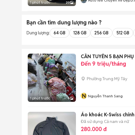
Auto 168 Chuyên Xe Đẹp
1 phút trước
20
Bạn cần tìm
dung lượng
nào ?
Dung lượng:
64 GB
128 GB
256 GB
512 GB
CẦN TUYỂN 5 BẠN PH
Đến 9 triệu/tháng
Phường Trung Mỹ Tây
N
Nguyễn Thanh Sang
1 phút trước
5
Áo khoác K-Swiss chính
Đã sử dụng
Cả nam và nữ
280.000 đ