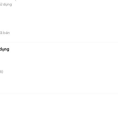
sử dụng
ã bán
 dụng
i)