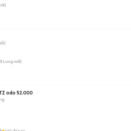
ới)
uổi)
hới Long
mới)
LTZ odo 52.000
ộng
0
140
đã bán