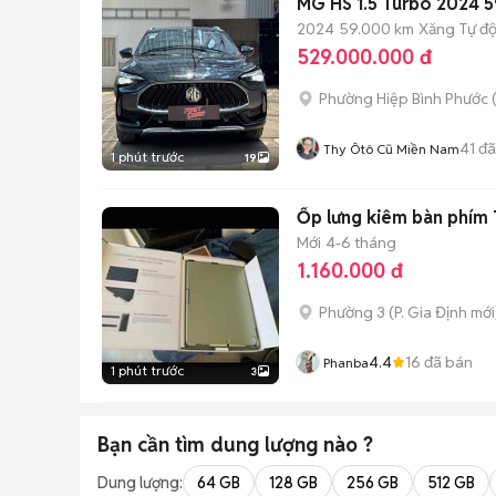
MG HS 1.5 Turbo 2024 
2024
59.000 km
Xăng
Tự đ
529.000.000 đ
Phường Hiệp Bình Phước 
41
đã
Thy Ôtô Cũ Miền Nam
1 phút trước
19
Ốp lưng kiêm bàn phím
Mới
4-6 tháng
1.160.000 đ
Phường 3
(
P. Gia Định
mới
4.4
16
đã bán
Phanba
1 phút trước
3
Bạn cần tìm
dung lượng
nào ?
Dung lượng:
64 GB
128 GB
256 GB
512 GB