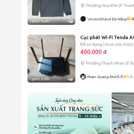
Phường Hòa Khê
(
P. Than
4
Vincent2hand Đà Nẵng
1 phút trước
5
Cục phát Wi-Fi Tenda A
Đã sử dụng (chưa sửa chữa)
400.000 đ
Phường Thanh Nhàn
(
P. 
5.0
54
Phạm Quang Khôi
1 phút trước
4