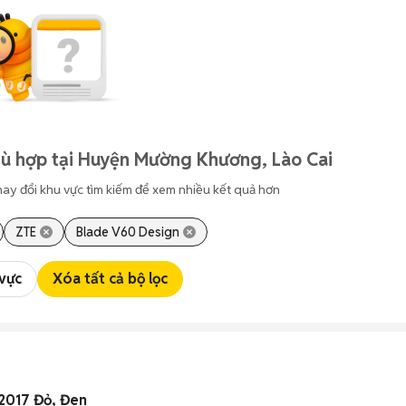
hù hợp tại Huyện Mường Khương, Lào Cai
hay đổi khu vực tìm kiếm để xem nhiều kết quả hơn
ZTE
Blade V60 Design
 vực
Xóa tất cả bộ lọc
2017 Đỏ, Đen