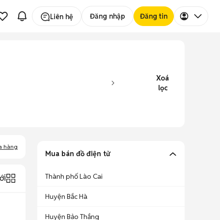
Đăng nhập
Đăng tin
Liên hệ
Xoá
lọc
a hàng
Mua bán đồ điện tử
Thành phố Lào Cai
ới
Huyện Bắc Hà
Huyện Bảo Thắng