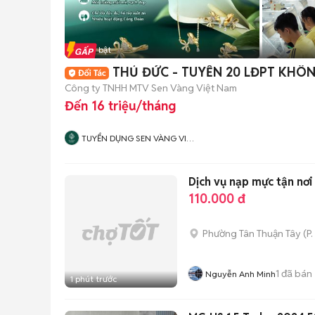
Tin nổi bật
THỦ ĐỨC - TUYỂN 20 LĐPT KHÔ
Công ty TNHH MTV Sen Vàng Việt Nam
Đến 16 triệu/tháng
TUYỂN DỤNG SEN VÀNG VIỆT
NAM
Dịch vụ nạp mực tận nơ
110.000 đ
Phường Tân Thuận Tây
(
P.
1
đã bán
Nguyễn Anh Minh
1 phút trước