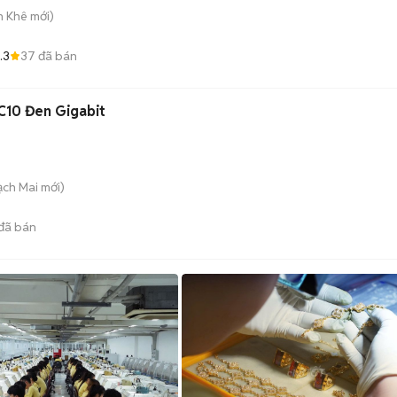
h Khê
mới)
.3
37
đã bán
C10 Đen Gigabit
Bạch Mai
mới)
đã bán