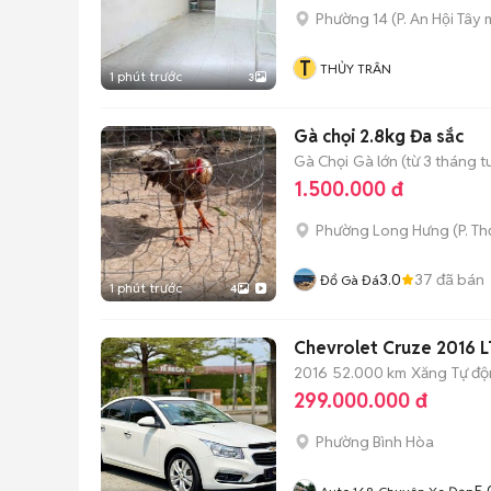
Phường 14
(
P. An Hội Tây
m
T
THỦY TRÂN
1 phút trước
3
Gà chọi 2.8kg Đa sắc
Gà Chọi
Gà lớn (từ 3 tháng t
1.500.000 đ
Phường Long Hưng
(
P. T
3.0
37
đã bán
Đổ Gà Đá
1 phút trước
4
Chevrolet Cruze 2016 
2016
52.000 km
Xăng
Tự đ
299.000.000 đ
Phường Bình Hòa
5.