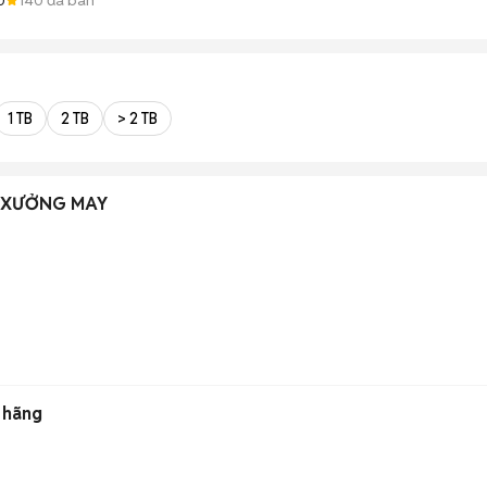
1 TB
2 TB
> 2 TB
Ụ XƯỞNG MAY
 hãng