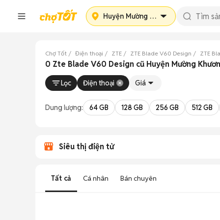
Huyện Mường Khương
Chợ Tốt
Điện thoại
ZTE
ZTE Blade V60 Design
ZTE Bl
0 Zte Blade V60 Design cũ Huyện Mường Khươn
Lọc
Điện thoại
Giá
Dung lượng:
64 GB
128 GB
256 GB
512 GB
Siêu thị điện tử
Tất cả
Cá nhân
Bán chuyên