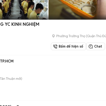
NG YC KINH NGHIỆM
Phường Trường Thọ (Quận Thủ Đứ
Bấm để hiện số
Chat
i TP.HCM
 Tân Thuận
mới)