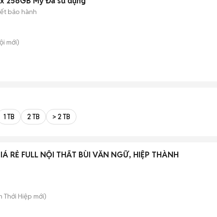
ax 256GB Mỹ Đã sử dụng
ết bảo hành
ội
mới)
1 TB
2 TB
> 2 TB
Á RẺ FULL NỘI THẤT BÙI VĂN NGỮ, HIỆP THÀNH
ân Thới Hiệp
mới)