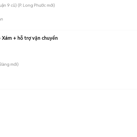
ận 9 cũ)
(
P. Long Phước
mới)
án
 Xám + hỗ trợ vận chuyển
 Bàng
mới)