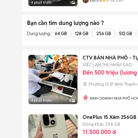
Elly
4 phút trước
1
Bạn cần tìm
dung lượng
nào ?
Dung lượng:
64 GB
128 GB
256 GB
512 GB
CTV BÁN NHÀ PHỐ - T
VIỆC LÀM THU NHẬP CAO
Đến 500 triệu (lương
Phường 12
(
P. Bình Thạnh
KINH DOANH NHÀ PHỐ HC
4 phút trước
6
OnePlus 15 Xám 256GB
Dòng Khác
256 GB
11.500.000 đ