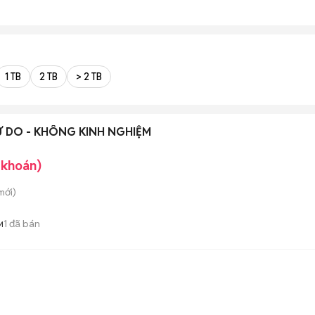
1 TB
2 TB
> 2 TB
Ự DO - KHÔNG KINH NGHIỆM
 khoán)
mới)
1
đã bán
M