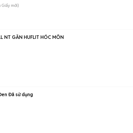
u Giấy
mới)
L NT GẦN HUFLIT HÓC MÔN
Đen Đã sử dụng