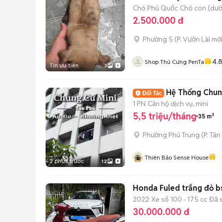
Chó Phú Quốc
Chó con (dưới
2.500.000 đ
Phường 5
(
P. Vườn Lài
mới
4.
Shop Thú Cưng PenTa
Tin ưu tiên
3
Hệ Thống Chung
1 PN
Căn hộ dịch vụ, mini
5,5 triệu/tháng
35 m²
Phường Phú Trung
(
P. Tân
Thiên Bảo Sense House
2 phút trước
12
Honda Fuled trắng đỏ b
2022
Xe số
100 - 175 cc
Đã 
30.000.000 đ