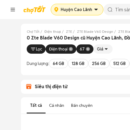
Huyện Cao Lãnh
Chợ Tốt
Điện thoại
ZTE
ZTE Blade V60 Design
ZTE Bl
0 Zte Blade V60 Design cũ Huyện Cao Lãnh, Đ
Lọc
Điện thoại
67
Giá
Dung lượng:
64 GB
128 GB
256 GB
512 GB
Siêu thị điện tử
Tất cả
Cá nhân
Bán chuyên