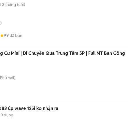
 3 tháng tuổi)
)
8
99
đã bán
 Cư Mini | Di Chuyển Qua Trung Tâm 5P | Full NT Ban Công
 Phú
mới)
s83 úp wave 125i ko nhận ra
sử dụng