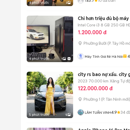
3.7
10
đã bán
Ta
4 phút trước
3
Chỉ hơn triệu đủ bộ máy
Intel Core i3
8 GB
250 GB
H
1.200.000 đ
Phường Bưởi
(
P. Tây Hồ
mớ
4
Máy Tính Giá Rẻ Hà Nôi
4 phút trước
1
city rs bao nợ xấu. city
2023
70.000 km
Xăng
Tự đ
122.000.000 đ
Phường 1
(
P. Tân Ninh
mới
4.9
34
đã
LÂM TUẤN VINH
5 phút trước
5