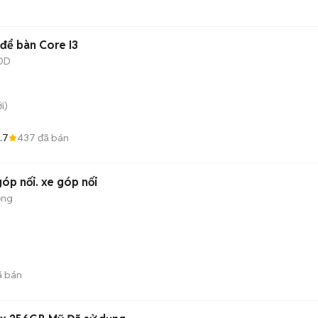
 để bàn Core I3
DD
i)
.7
437
đã bán
 góp nối. xe góp nối
ộng
)
 bán