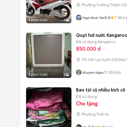
Phường Trường Thạnh (Qu
5.0
7
đã b
Ngô Minh Tân
3 phút trước
7
Quạt hơi nước Kangaroo
Đã sử dụng
Kangaroo
850.000 đ
Thị trấn Lai Uyên
(
Xã Bàu
12
đã bán
Khuyên Ngoc
3 phút trước
2
Bao tải cũ nhiều kích cỡ
Đã sử dụng
Cho tặng
Phường Thới An
5.0
8
đã bán