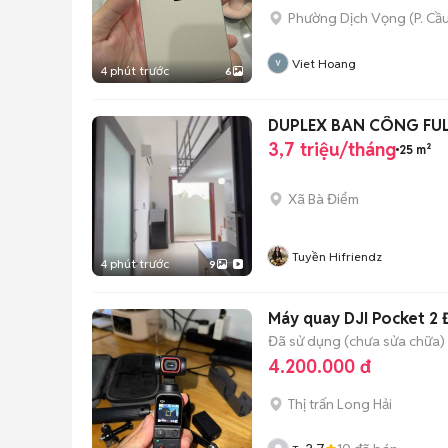
Phường Dịch Vọng
(
P. Cầ
Viet Hoang
4 phút trước
6
DUPLEX BAN CÔNG FUL
3,7 triệu/tháng
25 m²
Xã Bà Điểm
Tuyền Hifriendz
4 phút trước
9
Máy quay DJI Pocket 2 
Đã sử dụng (chưa sửa chữa)
4.200.000 đ
Thị trấn Long Hải