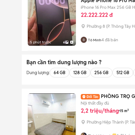
Apple iPhone 16 Pro M
iPhone 16 Pro Max
256 GB
H
22.222.222 đ
Phường 8
(
P. Thông Tây H
4
đã bán
Tô Minh
5 phút trước
6
Bạn cần tìm
dung lượng
nào ?
Dung lượng:
64 GB
128 GB
256 GB
512 GB
PHÒNG TRỌ GI
Nội thất đầy đủ
2,2 triệu/tháng
15 m²
Phường Hiệp Thành
(
P. T